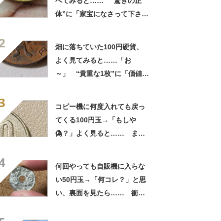
べてみると…… “驚きの正
体”に「家宝になさって下さ
い！」「御利益ありそう」
2
畑に落ちていた100円硬貨、
よく見てみると……「お
～」 “貴重な1枚”に「価値で
そう」「こりゃあ懐かしいわ
3
い」
コピー機に何度入れても戻っ
てくる100円玉→「もしや
偽？」よく見ると…… まさ
かの光景に「レアモノ」「本
4
物ならお宝」
何回やっても自販機に入らな
い50円玉→「何コレ？」と思
い、裏面を見たら…… 衝撃
の光景が600万表示「これ
は…」「激レア」