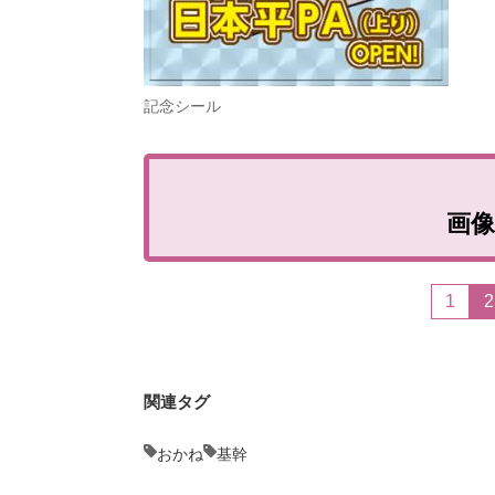
記念シール
画
1
2
関連タグ
おかね
基幹