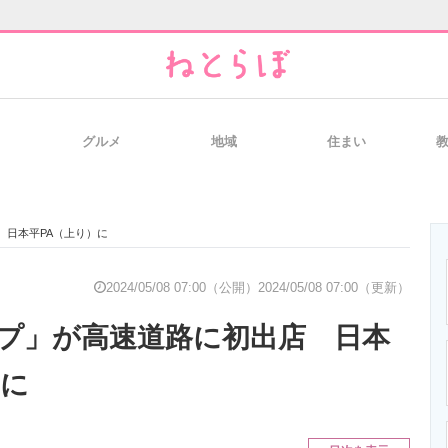
グルメ
地域
住まい
と未来を見通す
スマホと通信の最新トレンド
進化するPCとデ
 日本平PA（上り）に
のいまが分かる
企業ITのトレンドを詳説
経営リーダーの
2024/05/08 07:00（公開）
2024/05/08 07:00（更新）
プ」が高速道路に初出店 日本
T製品の総合サイト
IT製品の技術・比較・事例
製造業のIT導入
）に