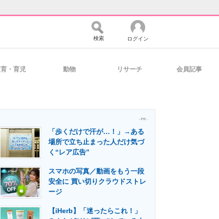
検索
ログイン
教育・育児
動物
リサーチ
会員記事
バイスの未来
好きが集まる 比べて選べる
- PR -
「歩くだけで汗が…！」→ある
コミュニティ
マーケ×ITの今がよく分かる
場所で立ち止まった人だけ気づ
く“レア広告”
スマホの写真／動画をもう一段
・活用を支援
安全に 買い切りクラウドストレ
ージ
【iHerb】「迷ったらこれ！」