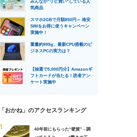
みんなが"リピ買い"している人
門メディア
建設×テクノロジーの最前線
気商品
スマホ2GBで月額850円～ 格安
SIMをお得に使うキャンペーン
実施中！
重量約999g、最新CPU搭載のビ
ジネスPCの実力は？
【抽選で5,000円分】Amazonギ
フトカードが当たる！読者アン
ケート実施中
「おかね」のアクセスランキング
1
40年前にもらった“硬貨”→調