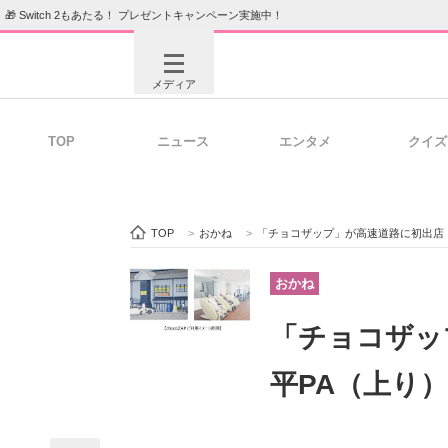
🎁 Switch 2もあたる！ プレゼントキャンペーン実施中！
メディア
TOP
ニュース
エンタメ
クイズ
注目記事を集めた総合ページ
ITの今
TOP
>
おかね
>
「チョコザップ」が高速道路に初出店
ビジネスと働き方のヒント
AI活用
おかね
「チョコザッ
ITエンジニア向け専門サイト
企業向けI
平PA（上り