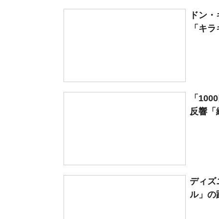
ドン・
「キラキ
「100
反響「絶
ディズ
ル」の