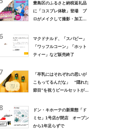
5
豊島区のふるさと納税返礼品
に「コスプレ体験」登場 プ
ロがメイクして撮影・加工ま
で
6
マクドナルド、「スパビー」
「ワッフルコーン」「ホット
ティー」など販売終了
7
「卒乳にはそれぞれの思いが
こもってるんだな」 “隠れた
節目”を祝うビールセットが好
評受け商品化 仕掛け人に聞
8
く反響
ドン・キホーテの新業態「ド
ミセ」1号店が閉店 オープン
から1年足らずで