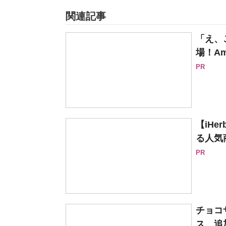
関連記事
「え、
場！Am
PR
【iH
る人気
PR
チョコ
ス 追