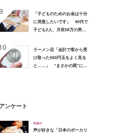
9
「子どものためのお金は十分
に用意したいです」 40代で
子ども2人、月収58万の男性
は何歳でセミリタイアでき
10
る？ FPが回答
ラーメン店「会計で客から受
け取った500円玉をよく見る
と……」 “まさかの罠”に
「これは区別つかん」「こん
なことが……」 注意呼びか
ける「気をつけて」
アンケート
実施中
声が好きな「日本のボーカリ