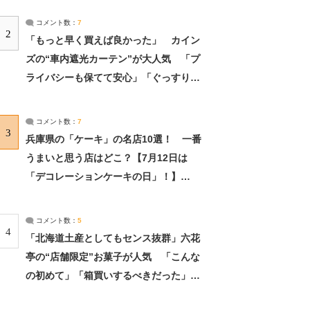
コメント数：
7
2
「もっと早く買えば良かった」 カイン
ズの“車内遮光カーテン”が大人気 「プ
ライバシーも保てて安心」「ぐっすり眠
れました」（2/2） | ライフ ねとらぼリ
サーチ：2ページ目
コメント数：
7
3
兵庫県の「ケーキ」の名店10選！ 一番
うまいと思う店はどこ？【7月12日は
「デコレーションケーキの日」！】
（2/4） | 兵庫県 ねとらぼリサーチ：2ペ
ージ目
コメント数：
5
4
「北海道土産としてもセンス抜群」六花
亭の“店舗限定”お菓子が人気 「こんな
の初めて」「箱買いするべきだった」
（1/2） | 北海道 ねとらぼリサーチ