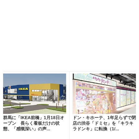
群馬に「IKEA前橋」1月18日オ
ドン・キホーテ、1年足らずで閉
ープン 長らく看板だけの状
店の渋谷「ドミセ」を「キラキ
態、「感慨深い」の声...
ラドンキ」に転換（1/...