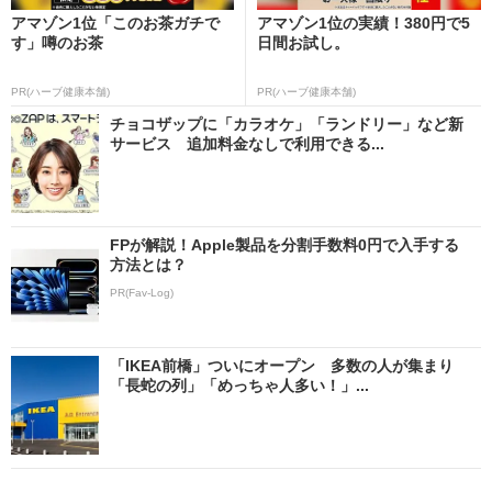
アマゾン1位「このお茶ガチで
アマゾン1位の実績！380円で5
す」噂のお茶
日間お試し。
PR(ハーブ健康本舗)
PR(ハーブ健康本舗)
チョコザップに「カラオケ」「ランドリー」など新
サービス 追加料金なしで利用できる...
FPが解説！Apple製品を分割手数料0円で入手する
方法とは？
PR(Fav-Log)
「IKEA前橋」ついにオープン 多数の人が集まり
「長蛇の列」「めっちゃ人多い！」...