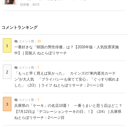
回答数：8075
コメントランキング
コメント数：
21
1
一番好きな「韓国の男性俳優」は？【2026年版・人気投票実施
中】 | 芸能人 ねとらぼリサーチ
コメント数：
7
2
「もっと早く買えば良かった」 カインズの“車内遮光カーテ
ン”が大人気 「プライバシーも保てて安心」「ぐっすり眠れま
した」（2/2） | ライフ ねとらぼリサーチ：2ページ目
コメント数：
7
3
兵庫県の「ケーキ」の名店10選！ 一番うまいと思う店はどこ？
【7月12日は「デコレーションケーキの日」！】（2/4） | 兵庫県
ねとらぼリサーチ：2ページ目