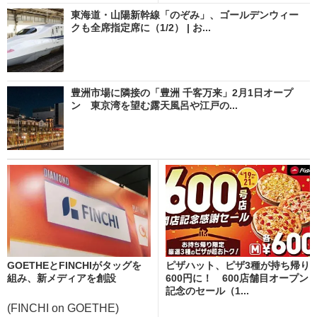
東海道・山陽新幹線「のぞみ」、ゴールデンウィー
クも全席指定席に（1/2） | お...
豊洲市場に隣接の「豊洲 千客万来」2月1日オープ
ン 東京湾を望む露天風呂や江戸の...
GOETHEとFINCHIがタッグを
ピザハット、ピザ3種が持ち帰り
組み、新メディアを創設
600円に！ 600店舗目オープン
記念のセール（1...
(FINCHI on GOETHE)