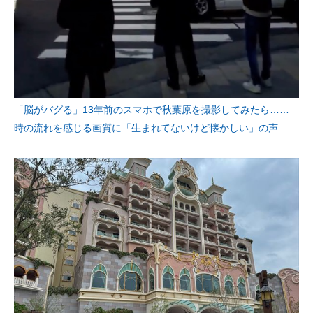
企業向けIT製品の総合サイト
IT製品の技術・比較・事例
製造業のIT導入・活用を支援
モノづくり技術者専門サイト
「脳がバグる」13年前のスマホで秋葉原を撮影してみたら……
時の流れを感じる画質に「生まれてないけど懐かしい」の声
エレクトロニクス専門サイト
電子設計の基本と応用
エネルギーの専門メディア
建設×テクノロジーの最前線
ちょっと気になるネットの話題