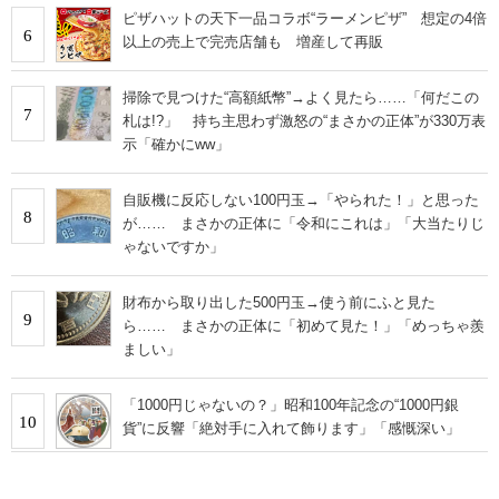
ピザハットの天下一品コラボ“ラーメンピザ” 想定の4倍
6
以上の売上で完売店舗も 増産して再販
掃除で見つけた“高額紙幣”→よく見たら……「何だこの
7
札は!?」 持ち主思わず激怒の“まさかの正体”が330万表
示「確かにww」
自販機に反応しない100円玉→「やられた！」と思った
8
が…… まさかの正体に「令和にこれは」「大当たりじ
ゃないですか」
財布から取り出した500円玉→使う前にふと見た
9
ら…… まさかの正体に「初めて見た！」「めっちゃ羨
ましい」
「1000円じゃないの？」昭和100年記念の“1000円銀
10
貨”に反響「絶対手に入れて飾ります」「感慨深い」