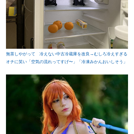
無茶しやがって 冷えない中古冷蔵庫を改良→むしろ冷えすぎる
オチに笑い「空気の流れってすげ〜」「冷凍みかんおいしそう」