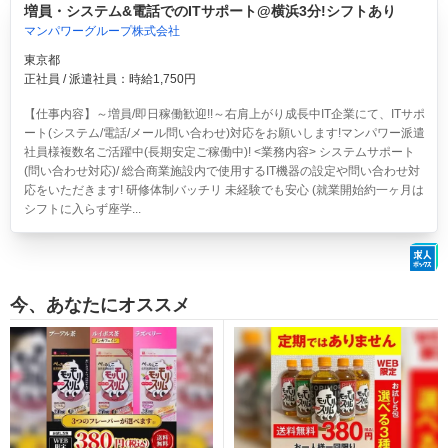
増員・システム&電話でのITサポート@横浜3分!シフトあり
マンパワーグループ株式会社
東京都
正社員 / 派遣社員：時給1,750円
【仕事内容】～増員/即日稼働歓迎!!～右肩上がり成長中IT企業にて、ITサポ
ート(システム/電話/メール問い合わせ)対応をお願いします!マンパワー派遣
社員様複数名ご活躍中(長期安定ご稼働中)! <業務内容> システムサポート
(問い合わせ対応)/ 総合商業施設内で使用するIT機器の設定や問い合わせ対
応をいただきます! 研修体制バッチリ 未経験でも安心 (就業開始約一ヶ月は
シフトに入らず座学...
今、あなたにオススメ