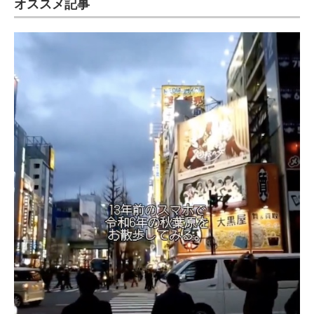
オススメ記事
ITの今と未来を見通す
スマホと通信の最新トレンド
進化するPCとデバイスの未来
好きが集まる 比べて選べる
ビジネスと働き方のヒント
AI活用のいまが分かる
企業ITのトレンドを詳説
経営リーダーのコミュニティ
マーケ×ITの今がよく分かる
ITエンジニア向け専門サイト