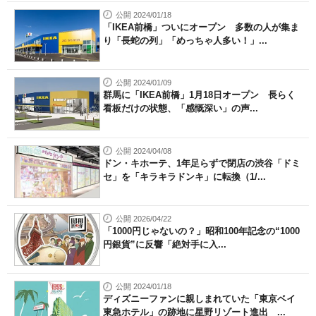
公開 2024/01/18
「IKEA前橋」ついにオープン 多数の人が集ま
り「長蛇の列」「めっちゃ人多い！」...
公開 2024/01/09
群馬に「IKEA前橋」1月18日オープン 長らく
看板だけの状態、「感慨深い」の声...
公開 2024/04/08
ドン・キホーテ、1年足らずで閉店の渋谷「ドミ
セ」を「キラキラドンキ」に転換（1/...
公開 2026/04/22
「1000円じゃないの？」昭和100年記念の“1000
円銀貨”に反響「絶対手に入...
公開 2024/01/18
ディズニーファンに親しまれていた「東京ベイ
東急ホテル」の跡地に星野リゾート進出 ...