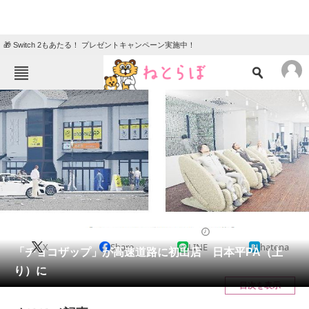
🎁 Switch 2もあたる！ プレゼントキャンペーン実施中！
ねとらぼメニュー
TOP
ニュース
エンタメ
クイズ
グルメ
地域
住まい
教育・育児
動物
リサーチ
おかね
2024/05/08 07:00（公開）
X
Share
LINE
hatena
会員記事
「チョコザップ」が高速道路に初出店 日本平PA（上
り）に
メディア
目次を表示
注目記事を集めた総合ページ