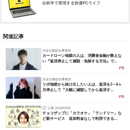
台前半で実現する快適PCライフ
関連記事
渋谷法務総合事務所
カードローン地獄の人は、消費者金融が教えな
い『返済停止して減額・免除する方法』で...
PR
渋谷法務総合事務所
リボ地獄から抜け出したい人は、返済を3～6ヶ
月停止して『大幅に減額してから返済す...
PR
公開 2024/03/28
チョコザップに「カラオケ」「ランドリー」な
ど新サービス 追加料金なしで利用できる...