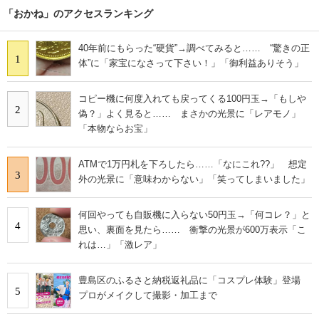
「おかね」のアクセスランキング
40年前にもらった“硬貨”→調べてみると…… “驚きの正
1
体”に「家宝になさって下さい！」「御利益ありそう」
コピー機に何度入れても戻ってくる100円玉→「もしや
2
偽？」よく見ると…… まさかの光景に「レアモノ」
「本物ならお宝」
ATMで1万円札を下ろしたら……「なにこれ??」 想定
3
外の光景に「意味わからない」「笑ってしまいました」
何回やっても自販機に入らない50円玉→「何コレ？」と
4
思い、裏面を見たら…… 衝撃の光景が600万表示「こ
れは…」「激レア」
豊島区のふるさと納税返礼品に「コスプレ体験」登場
5
プロがメイクして撮影・加工まで