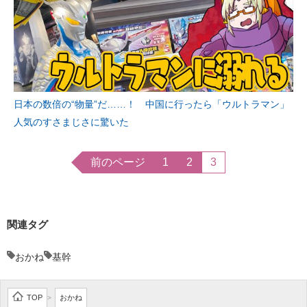
日本の数倍の“物量”だ……！ 中国に行ったら「ウルトラマン」
人気のすさまじさに驚いた
前のページ
1
2
3
関連タグ
おかね
基幹
TOP
おかね
>