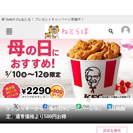
🎁 Switch 2もあたる！ プレゼントキャンペーン実施中！
ねとらぼメニュー
TOP
ニュース
エンタメ
クイズ
グルメ
地域
住まい
教育・育児
動物
リサーチ
おかね
2024/05/10 08:00（公開）
X
Share
LINE
hatena
会員記事
ケンタッキーから「母の日9ピースバーレル」 3日間限
定、通常価格より500円お得
5月10日〜12日に販売。
メディア
目次を表示
注目記事を集めた総合ページ