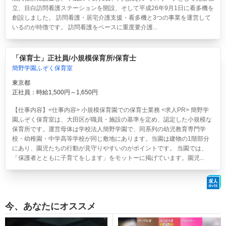
立、目白訪問看護ステーションを開設、そして平成26年9月1日に看多機を
創設しました。 訪問看護・居宅介護支援・看多機と3つの事業を運営して
いるのが特徴です。 訪問看護をベースに重度要介護...
「保育士」正社員/小規模保育所/保育士
簡野学園ふぞく保育室
東京都
正社員：時給1,500円～1,650円
【仕事内容】<仕事内容> 小規模保育園での保育士業務 <求人PR> 簡野学
園ふぞく保育室は、大田区が職員・施設の基準を定め、認定した小規模な
保育所です。運営母体は学校法人簡野学園で、同系列の幼児教育専門学
校・幼稚園・中学高等学校が同じ敷地にあります。当園は建物の1階部分
にあり、園児たちの行動が見守りやすいのがポイントです。 当園では、
「保護者とともに子育てをします」をモットーに掲げています。園児...
今、あなたにオススメ