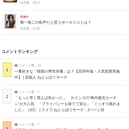
回答数：8512
実施中
唯一無二の歌声だと思うボーカリストは？
回答数：8129
コメントランキング
コメント数：
21
1
一番好きな「韓国の男性俳優」は？【2026年版・人気投票実施
中】 | 芸能人 ねとらぼリサーチ
コメント数：
7
2
「もっと早く買えば良かった」 カインズの“車内遮光カーテ
ン”が大人気 「プライバシーも保てて安心」「ぐっすり眠れま
した」（2/2） | ライフ ねとらぼリサーチ：2ページ目
コメント数：
7
3