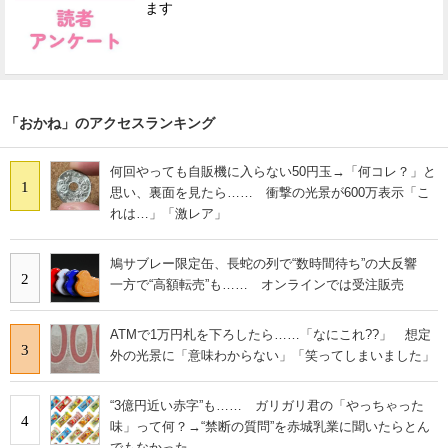
ます
「おかね」のアクセスランキング
何回やっても自販機に入らない50円玉→「何コレ？」と
1
思い、裏面を見たら…… 衝撃の光景が600万表示「こ
れは…」「激レア」
鳩サブレー限定缶、長蛇の列で“数時間待ち”の大反響
2
一方で“高額転売”も…… オンラインでは受注販売
ATMで1万円札を下ろしたら……「なにこれ??」 想定
3
外の光景に「意味わからない」「笑ってしまいました」
“3億円近い赤字”も…… ガリガリ君の「やっちゃった
4
味」って何？→“禁断の質問”を赤城乳業に聞いたらとん
でもなかった