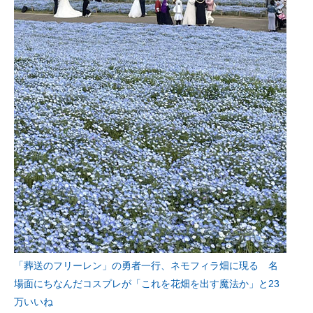
「葬送のフリーレン」の勇者一行、ネモフィラ畑に現る 名
場面にちなんだコスプレが「これを花畑を出す魔法か」と23
万いいね