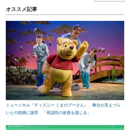
オススメ記事
ITの今と未来を見通す
スマホと通信の最新トレンド
進化するPCとデバイスの未来
好きが集まる 比べて選べる
ビジネスと働き方のヒント
AI活用のいまが分かる
企業ITのトレンドを詳説
経営リーダーのコミュニティ
ミュージカル『ディズニー くまのプーさん』、舞台が見えづら
マーケ×ITの今がよく分かる
いとの指摘に謝罪 「視認性の改善を講じる」
ITエンジニア向け専門サイト