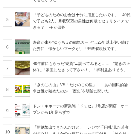
「子どものためのお金は十分に用意したいです」 40代
5
で子ども2人、月収58万の男性は何歳でセミリタイアで
きる？ FPが回答
寿命が来た“ゆうちょの磁気カード”→25年以上使い続け
6
た姿に「懐かしいマークが」「郵政省現役です」
40年前にもらった“硬貨”→調べてみると…… “驚きの正
7
体”に「家宝になさって下さい！」「御利益ありそう」
「きのこの山」VS「たけのこの里」――あの国民的論
8
争は誰が始めたのか “歴史”を明治に聞いた
ドン・キホーテの新業態「ドミセ」1号店が閉店 オー
9
プンから1年足らずで
「新紙幣出てきたんだけど」 レジで“千円札”見た若者
10
がポツリ→まさかの正体にショック広がる 「そうだよ