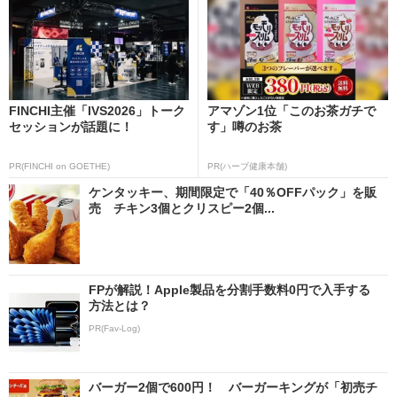
FINCHI主催「IVS2026」トーク
アマゾン1位「このお茶ガチで
セッションが話題に！
す」噂のお茶
PR(FINCHI on GOETHE)
PR(ハーブ健康本舗)
ケンタッキー、期間限定で「40％OFFパック」を販
売 チキン3個とクリスピー2個...
FPが解説！Apple製品を分割手数料0円で入手する
方法とは？
PR(Fav-Log)
バーガー2個で600円！ バーガーキングが「初売チ