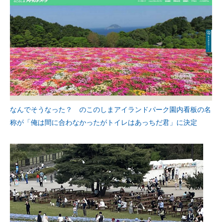
企業向けIT製品の総合サイト
IT製品の技術・比較・事例
製造業のIT導入・活用を支援
モノづくり技術者専門サイト
エレクトロニクス専門サイト
なんでそうなった？ のこのしまアイランドパーク園内看板の名
電子設計の基本と応用
称が「俺は間に合わなかったがトイレはあっちだ君」に決定
エネルギーの専門メディア
建設×テクノロジーの最前線
ちょっと気になるネットの話題