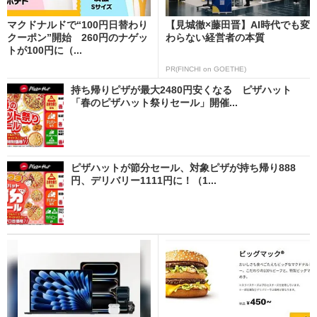
マクドナルドで“100円日替わり
【見城徹×藤田晋】AI時代でも変
クーポン”開始 260円のナゲッ
わらない経営者の本質
トが100円に（...
PR(FINCHI on GOETHE)
持ち帰りピザが最大2480円安くなる ピザハット
「春のピザハット祭りセール」開催...
ピザハットが節分セール、対象ピザが持ち帰り888
円、デリバリー1111円に！（1...