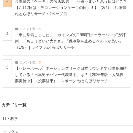
兵庫県の「ケーキ」の名店10選！ 一番うまいと思う店はどこ？
【7月12日は「デコレーションケーキの日」！】（2/4） | 兵庫県
ねとらぼリサーチ：2ページ目
コメント数：
4
4
「車に常備しました」 カインズの“1980円クーラーバッグ”が評
判 「ちょうどいい大きさ」「保冷剤を止めるベルトが良い」
（1/5） | ライフ ねとらぼリサーチ
コメント数：
3
5
【バレーボール】ネーションズリーグ日本ラウンドで活躍を期待
している「日本男子バレー代表選手」は？【2026年版・人気投
票実施中】（投票結果） | スポーツ ねとらぼリサーチ
カテゴリ一覧
IT・科学
エンタメ