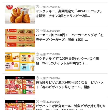
公開 2024/01/05
ケンタッキー、期間限定で「40％OFFパック」
を販売 チキン3個とクリスピー2個...
公開 2024/01/10
バーガー2個で600円！ バーガーキングが「初
売チーズバーガーズ」開催（1/2）...
公開 2025/03/10
マクドナルドで“100円日替わりクーポン”開
始 260円のナゲットが100円に（...
公開 2024/03/14
持ち帰りピザが最大2480円安くなる ピザハッ
ト「春のピザハット祭りセール」開催...
公開 2024/01/26
ピザハットが節分セール、対象ピザが持ち帰り8