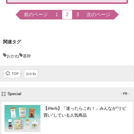
前のページ
1
2
3
次のページ
関連タグ
おかね
基幹
TOP
おかね
>
Special
- PR -
【iHerb】「迷ったらこれ！」みんなが"リピ
買い"している人気商品