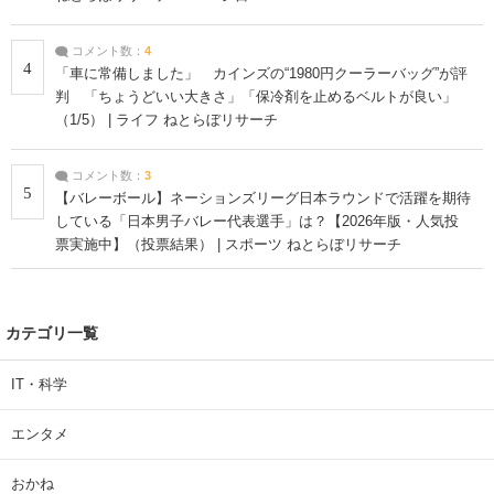
コメント数：
4
4
「車に常備しました」 カインズの“1980円クーラーバッグ”が評
判 「ちょうどいい大きさ」「保冷剤を止めるベルトが良い」
（1/5） | ライフ ねとらぼリサーチ
コメント数：
3
5
【バレーボール】ネーションズリーグ日本ラウンドで活躍を期待
している「日本男子バレー代表選手」は？【2026年版・人気投
票実施中】（投票結果） | スポーツ ねとらぼリサーチ
カテゴリ一覧
IT・科学
エンタメ
おかね