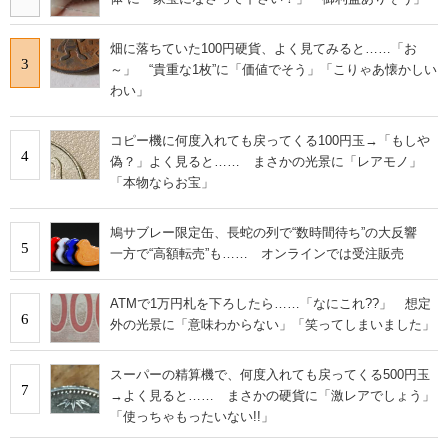
畑に落ちていた100円硬貨、よく見てみると……「お
3
～」 “貴重な1枚”に「価値でそう」「こりゃあ懐かしい
わい」
コピー機に何度入れても戻ってくる100円玉→「もしや
4
偽？」よく見ると…… まさかの光景に「レアモノ」
「本物ならお宝」
鳩サブレー限定缶、長蛇の列で“数時間待ち”の大反響
5
一方で“高額転売”も…… オンラインでは受注販売
ATMで1万円札を下ろしたら……「なにこれ??」 想定
6
外の光景に「意味わからない」「笑ってしまいました」
スーパーの精算機で、何度入れても戻ってくる500円玉
7
→よく見ると…… まさかの硬貨に「激レアでしょう」
「使っちゃもったいない!!」