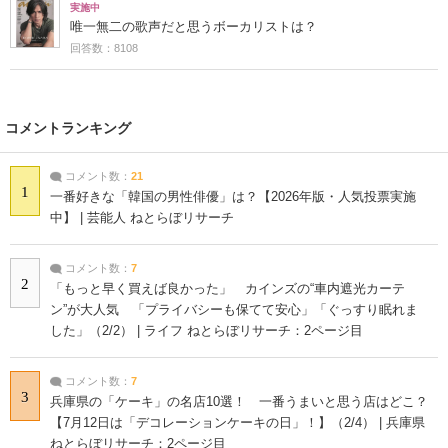
実施中
唯一無二の歌声だと思うボーカリストは？
回答数：8108
コメントランキング
コメント数：
21
1
一番好きな「韓国の男性俳優」は？【2026年版・人気投票実施
中】 | 芸能人 ねとらぼリサーチ
コメント数：
7
2
「もっと早く買えば良かった」 カインズの“車内遮光カーテ
ン”が大人気 「プライバシーも保てて安心」「ぐっすり眠れま
した」（2/2） | ライフ ねとらぼリサーチ：2ページ目
コメント数：
7
3
兵庫県の「ケーキ」の名店10選！ 一番うまいと思う店はどこ？
【7月12日は「デコレーションケーキの日」！】（2/4） | 兵庫県
ねとらぼリサーチ：2ページ目