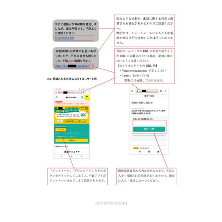
advertisement