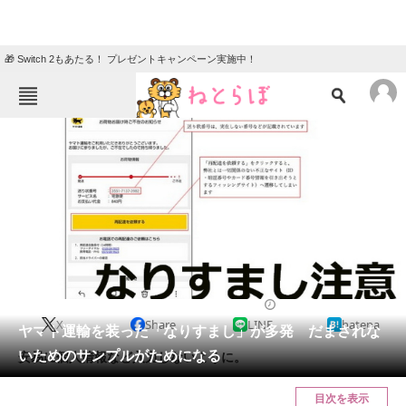
🎁 Switch 2もあたる！ プレゼントキャンペーン実施中！
ねとらぼメニュー
TOP
ニュース
エンタメ
クイズ
グルメ
地域
住まい
教育・育児
動物
リサーチ
おかね
2024/05/18 10:00（公開）
X
Share
LINE
hatena
会員記事
ヤマト運輸を装った「なりすまし」が多発 だまされな
いためのサンプルがためになる
安易に個人情報など入力しないように。
メディア
目次を表示
注目記事を集めた総合ページ