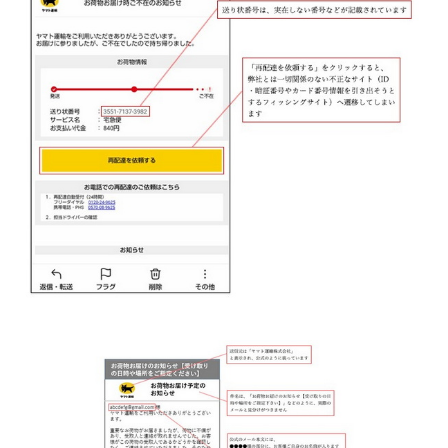
企業向けIT製品の総合サイト
IT製品の技術・比較・事例
製造業のIT導入・活用を支援
モノづくり技術者専門サイト
エレクトロニクス専門サイト
電子設計の基本と応用
エネルギーの専門メディア
建設×テクノロジーの最前線
ちょっと気になるネットの話題