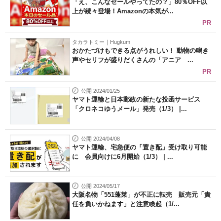
「え、こんなセールやってたの？」80％OFF以
上が続々登場！Amazonの本気が...
PR
タカラトミー｜Hugkum
おかたづけもできる点がうれしい！ 動物の鳴き
声やセリフが盛りだくさんの「アニア ...
PR
公開 2024/01/25
ヤマト運輸と日本郵政の新たな投函サービス
「クロネコゆうメール」発売（1/3） |...
公開 2024/04/08
ヤマト運輸、宅急便の「置き配」受け取り可能
に 会員向けに6月開始（1/3） | ...
公開 2024/05/17
大阪名物「551蓬莱」が不正に転売 販売元「責
任を負いかねます」と注意喚起（1/...