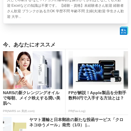
入して印刷する など パソコンの基本的な操作ができればどなたでも大歓
迎 Excelなどの知識は不要です。 【経験・資格】未経験者さん歓迎 経験者
さん歓迎 ブランクがある方OK 学歴不問 年齢不問 主婦(夫)歓迎 学生さん歓
迎 大学...
今、あなたにオススメ
NARSの新クレンジングオイル
FPが解説！Apple製品を分割手
で毎朝、メイク映えする潤い美
数料0円で入手する方法とは？
肌へ
PR(NARS on 美的.com)
PR(Fav-Log)
ヤマト運輸と日本郵政の新たな投函サービス「クロ
ネコゆうメール」発売（1/3） |...