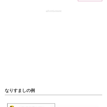
ITの今と未来を見通す
advertisement
スマホと通信の最新トレンド
進化するPCとデバイスの未来
好きが集まる 比べて選べる
ビジネスと働き方のヒント
AI活用のいまが分かる
企業ITのトレンドを詳説
経営リーダーのコミュニティ
なりすましの例
マーケ×ITの今がよく分かる
ITエンジニア向け専門サイト