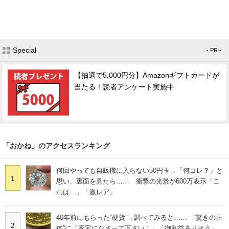
Special
- PR -
【抽選で5,000円分】Amazonギフトカードが
当たる！読者アンケート実施中
「おかね」のアクセスランキング
何回やっても自販機に入らない50円玉→「何コレ？」と
1
思い、裏面を見たら…… 衝撃の光景が600万表示「こ
れは…」「激レア」
40年前にもらった“硬貨”→調べてみると…… “驚きの正
2
体”に「家宝になさって下さい！」「御利益ありそう」