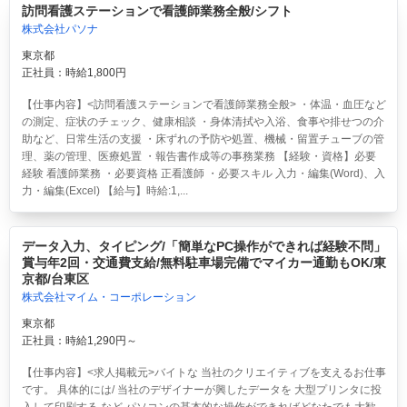
訪問看護ステーションで看護師業務全般/シフト
株式会社パソナ
東京都
正社員：時給1,800円
【仕事内容】<訪問看護ステーションで看護師業務全般> ・体温・血圧など
の測定、症状のチェック、健康相談 ・身体清拭や入浴、食事や排せつの介
助など、日常生活の支援 ・床ずれの予防や処置、機械・留置チューブの管
理、薬の管理、医療処置 ・報告書作成等の事務業務 【経験・資格】必要
経験 看護師業務 ・必要資格 正看護師 ・必要スキル 入力・編集(Word)、入
力・編集(Excel) 【給与】時給:1,...
データ入力、タイピング/「簡単なPC操作ができれば経験不問」
賞与年2回・交通費支給/無料駐車場完備でマイカー通勤もOK/東
京都/台東区
株式会社マイム・コーポレーション
東京都
正社員：時給1,290円～
【仕事内容】<求人掲載元>バイトな 当社のクリエイティブを支えるお仕事
です。 具体的には/ 当社のデザイナーが興したデータを 大型プリンタに投