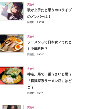
実施中
歌が上手だと思うホロライブ
のメンバーは？
回答数：23859
実施中
ラーメンって日本食？それと
も中華料理？
回答数：19646
実施中
神奈川県で一番うまいと思う
「横浜家系ラーメン店」はど
こ？
回答数：8507
実施中