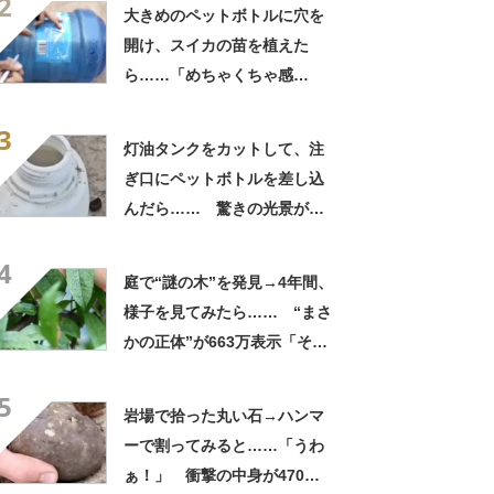
2
大きめのペットボトルに穴を
開け、スイカの苗を植えた
ら……「めちゃくちゃ感
動」 49日後の光景が310万
3
再生「挑戦してみたい」「と
灯油タンクをカットして、注
てもいいアイデア」【海外】
ぎ口にペットボトルを差し込
んだら…… 驚きの光景が
「わあ、すごく簡単」「試し
4
てみる価値あり」と771万再
庭で“謎の木”を発見→4年間、
生【海外】
様子を見てみたら…… “まさ
かの正体”が663万表示「そん
なことあるんですね」
5
岩場で拾った丸い石→ハンマ
ーで割ってみると……「うわ
ぁ！」 衝撃の中身が470万