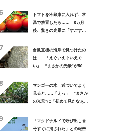
再生「これはまじで素晴らし
6
すぎる」「色がやばすぎる」
トマトを冷蔵庫に入れず、常
【海外】
温で放置したら…… 8カ月
後、驚きの光景に「すごすぎ
る」「ラストが衝撃だった」
7
【海外】
台風直後の海岸で見つけたの
は……「えぐいえぐいえぐ
い」 “まさかの光景”が507
万表示「すごい！」「紛れも
8
無い1級品」
マンゴーの木→近づいてよく
見ると……「えっ」 “まさか
の光景”に「初めて見たなぁ」
「自然って不思議だ」
9
「マクドナルドで呼び出し番
号すぐに消された」との報告