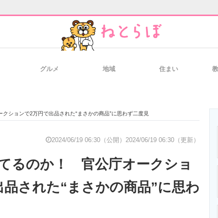
グルメ
地域
住まい
と未来を見通す
スマホと通信の最新トレンド
進化するPCとデ
クションで2万円で出品された“まさかの商品”に思わず二度見
のいまが分かる
企業ITのトレンドを詳説
経営リーダーの
2024/06/19 06:30（公開）
2024/06/19 06:30（更新）
てるのか！ 官公庁オークショ
T製品の総合サイト
IT製品の技術・比較・事例
製造業のIT導入
出品された“まさかの商品”に思わ