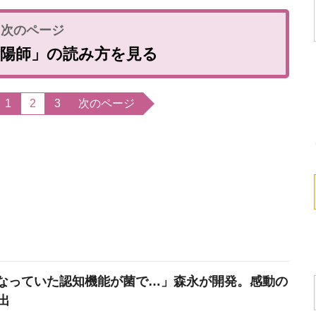
陰陽師」の読み方を見る
1
2
3
次のページ
なっていた認知機能が菌で…」森永が開発。感動の
出