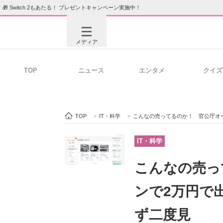
🎁 Switch 2もあたる！ プレゼントキャンペーン実施中！
メディア
TOP
ニュース
エンタメ
クイズ
注目記事を集めた総合ページ
ITの今
TOP
>
IT・科学
>
こんなの売ってるのか！ 官公庁オー
ビジネスと働き方のヒント
AI活用
IT・科学
こんなの売っ
ITエンジニア向け専門サイト
企業向けI
ンで2万円で
ず二度見