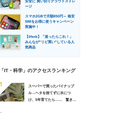
安全に 買い切りクラウドストレ
門メディア
建設×テクノロジーの最前線
ージ
スマホ2GBで月額850円～ 格安
SIMをお得に使うキャンペーン
実施中！
【iHerb】「迷ったらこれ！」
みんなが"リピ買い"している人
気商品
「IT・科学」のアクセスランキング
1
スーパーで買ったパイナップ
ル→ヘタを捨てずに水につ
け、5年育てたら…… 驚きの
光景に「今年こそは！」