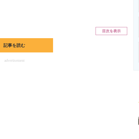
ニクス専門サイト
電子設計の基本と応用
エネルギーの専
目次を表示
記事を読む
advertisement