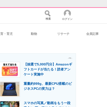
検索
ログイン
教育・育児
動物
リサーチ
会員記事
バイスの未来
好きが集まる 比べて選べる
- PR -
【抽選で5,000円分】Amazonギ
コミュニティ
マーケ×ITの今がよく分かる
フトカードが当たる！読者アン
ケート実施中
重量約999g、最新CPU搭載のビ
・活用を支援
ジネスPCの実力は？
スマホの写真／動画をもう一段