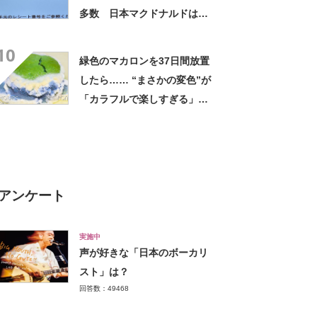
多数 日本マクドナルドは
「一部店舗の誤った対応は把
10
握している」と謝罪
緑色のマカロンを37日間放置
したら…… “まさかの変色”が
「カラフルで楽しすぎる」と
好評【海外】
アンケート
実施中
声が好きな「日本のボーカリ
スト」は？
回答数：49468