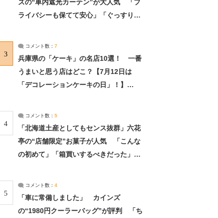
ズの“車内遮光カーテン”が大人気 「プ
ライバシーも保てて安心」「ぐっすり眠
れました」（2/2） | ライフ ねとらぼリ
サーチ：2ページ目
コメント数：
7
3
兵庫県の「ケーキ」の名店10選！ 一番
うまいと思う店はどこ？【7月12日は
「デコレーションケーキの日」！】
（2/4） | 兵庫県 ねとらぼリサーチ：2ペ
ージ目
コメント数：
5
4
「北海道土産としてもセンス抜群」六花
亭の“店舗限定”お菓子が人気 「こんな
の初めて」「箱買いするべきだった」
（1/2） | 北海道 ねとらぼリサーチ
コメント数：
4
5
「車に常備しました」 カインズ
の“1980円クーラーバッグ”が評判 「ち