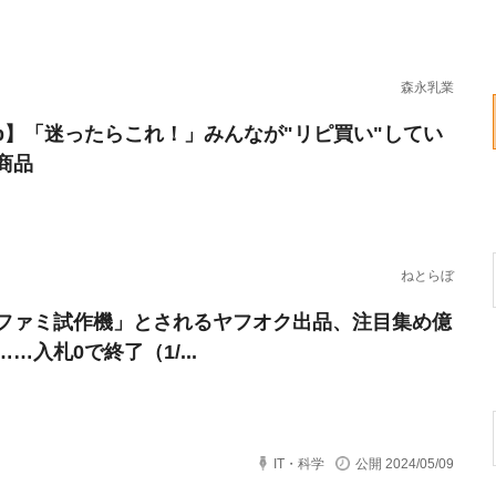
森永乳業
erb】「迷ったらこれ！」みんなが"リピ買い"してい
商品
ねとらぼ
ファミ試作機」とされるヤフオク出品、注目集め億
…入札0で終了（1/...
IT・科学
公開 2024/05/09