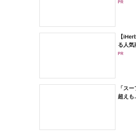
PR
【iH
る人気
PR
「スー
超えも…