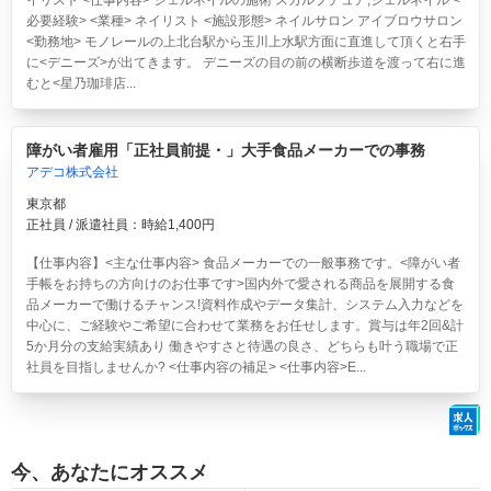
イリスト <仕事内容> ジェルネイルの施術 スカルプチュア,ジェルネイル <
必要経験> <業種> ネイリスト <施設形態> ネイルサロン アイブロウサロン
<勤務地> モノレールの上北台駅から玉川上水駅方面に直進して頂くと右手
に<デニーズ>が出てきます。 デニーズの目の前の横断歩道を渡って右に進
むと<星乃珈琲店...
障がい者雇用「正社員前提・」大手食品メーカーでの事務
アデコ株式会社
東京都
正社員 / 派遣社員：時給1,400円
【仕事内容】<主な仕事内容> 食品メーカーでの一般事務です。<障がい者
手帳をお持ちの方向けのお仕事です>国内外で愛される商品を展開する食
品メーカーで働けるチャンス!資料作成やデータ集計、システム入力などを
中心に、ご経験やご希望に合わせて業務をお任せします。賞与は年2回&計
5か月分の支給実績あり 働きやすさと待遇の良さ、どちらも叶う職場で正
社員を目指しませんか? <仕事内容の補足> <仕事内容>E...
今、あなたにオススメ