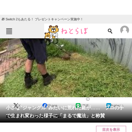
🎁 Switch 2もあたる！ プレゼントキャンペーン実施中！
ねとらぼメニュー
TOP
ニュース
エンタメ
クイズ
グルメ
地域
住まい
教育・育児
動物
リサーチ
住まい
2024/06/30 07:00（公開）
X
Share
LINE
hatena
会員記事
小さな“ジャングル”みたいに荒れた庭が…… プロの手
で生まれ変わった様子に「まるで魔法」と称賛
庭の手入れは一大作業だよね。
メディア
目次を表示
注目記事を集めた総合ページ