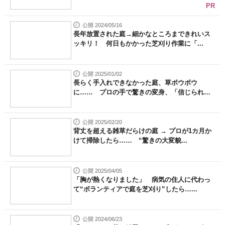
PR
公開 2024/05/16
長年放置された庭→細かなところまできれいス
ッキリ！ 何日もかかった芝刈り作業に「...
公開 2025/01/02
長らく手入れできなかった庭、草ボウボウ
に…… プロの手で驚きの変身、「信じられ
な...
公開 2025/02/20
背丈を超える雑草だらけの庭 → プロが1カ月か
けて掃除したら…… “驚きの大変貌...
公開 2025/04/05
「胸が熱くなりました」 病気の住人に代わっ
て“ボランティアで庭を芝刈り”したら…...
公開 2024/06/23