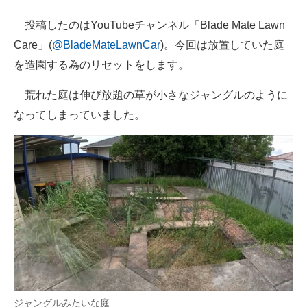
企業向けIT製品の総合サイト
投稿したのはYouTubeチャンネル「Blade Mate Lawn
Care」(
@BladeMateLawnCar
)。今回は放置していた庭
IT製品の技術・比較・事例
を造園する為のリセットをします。
製造業のIT導入・活用を支援
荒れた庭は伸び放題の草が小さなジャングルのように
モノづくり技術者専門サイト
なってしまっていました。
エレクトロニクス専門サイト
電子設計の基本と応用
エネルギーの専門メディア
建設×テクノロジーの最前線
ちょっと気になるネットの話題
ジャングルみたいな庭