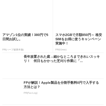
アマゾン1位の実績！380円で5
スマホ2GBで月額850円～ 格安
日間お試し。
SIMをお得に使うキャンペーン
実施中！
PR(ハーブ健康本舗)
PR(IIJmio)
長年放置された庭→細かなところまできれいスッキ
リ！ 何日もかかった芝刈り作業に「...
FPが解説！Apple製品を分割手数料0円で入手する
方法とは？
PR(Fav-Log)