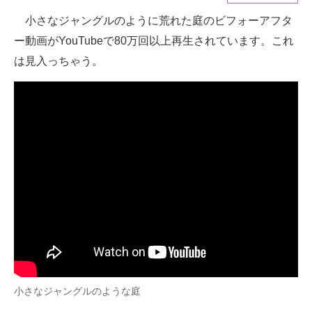
小さなジャングルのように荒れた庭のビフォーアフタ
ITの今と未来を見通す
ー動画がYouTubeで80万回以上再生されています。これ
スマホと通信の最新トレンド
は見入っちゃう。
進化するPCとデバイスの未来
好きが集まる 比べて選べる
ビジネスと働き方のヒント
AI活用のいまが分かる
企業ITのトレンドを詳説
経営リーダーのコミュニティ
マーケ×ITの今がよく分かる
小さなジャングルのような庭
ITエンジニア向け専門サイト