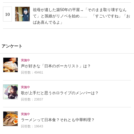
祖母が遺した築50年の平屋→「そのまま取り壊すなん
10
て」と孫娘がリノベを始め…… 「すごいですね」「お
ばあ喜んでるよ」
アンケート
実施中
声が好きな「日本のボーカリスト」は？
回答数：49461
実施中
歌が上手だと思うホロライブのメンバーは？
回答数：23837
実施中
ラーメンって日本食？それとも中華料理？
回答数：19643