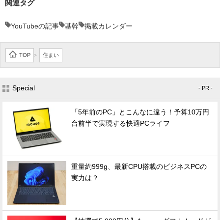
関連タグ
YouTubeの記事
基幹
掲載カレンダー
TOP
住まい
>
Special
- PR -
「5年前のPC」とこんなに違う！予算10万円
台前半で実現する快適PCライフ
重量約999g、最新CPU搭載のビジネスPCの
実力は？