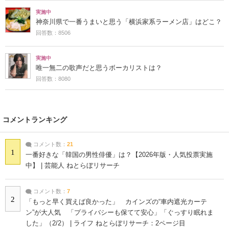
実施中
神奈川県で一番うまいと思う「横浜家系ラーメン店」はどこ？
回答数：8506
実施中
唯一無二の歌声だと思うボーカリストは？
回答数：8080
コメントランキング
コメント数：
21
1
一番好きな「韓国の男性俳優」は？【2026年版・人気投票実施
中】 | 芸能人 ねとらぼリサーチ
コメント数：
7
2
「もっと早く買えば良かった」 カインズの“車内遮光カーテ
ン”が大人気 「プライバシーも保てて安心」「ぐっすり眠れま
した」（2/2） | ライフ ねとらぼリサーチ：2ページ目