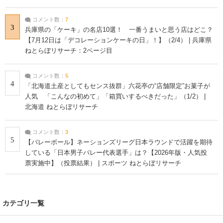
コメント数：
7
3
兵庫県の「ケーキ」の名店10選！ 一番うまいと思う店はどこ？
【7月12日は「デコレーションケーキの日」！】（2/4） | 兵庫県
ねとらぼリサーチ：2ページ目
コメント数：
5
4
「北海道土産としてもセンス抜群」六花亭の“店舗限定”お菓子が
人気 「こんなの初めて」「箱買いするべきだった」（1/2） |
北海道 ねとらぼリサーチ
コメント数：
3
5
【バレーボール】ネーションズリーグ日本ラウンドで活躍を期待
している「日本男子バレー代表選手」は？【2026年版・人気投
票実施中】（投票結果） | スポーツ ねとらぼリサーチ
カテゴリ一覧