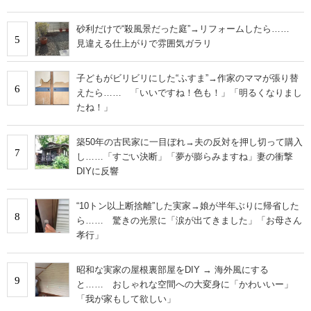
砂利だけで“殺風景だった庭”→リフォームしたら……
5
見違える仕上がりで雰囲気ガラリ
子どもがビリビリにした“ふすま”→作家のママが張り替
6
えたら…… 「いいですね！色も！」「明るくなりまし
たね！」
築50年の古民家に一目ぼれ→夫の反対を押し切って購入
7
し……「すごい決断」「夢が膨らみますね」妻の衝撃
DIYに反響
“10トン以上断捨離”した実家→娘が半年ぶりに帰省した
8
ら…… 驚きの光景に「涙が出てきました」「お母さん
孝行」
昭和な実家の屋根裏部屋をDIY → 海外風にする
9
と…… おしゃれな空間への大変身に「かわいいー」
「我が家もして欲しい」