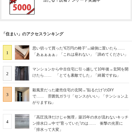
当たる！読者アンケート実施中
「住まい」のアクセスランキング
思い切って買った“6万円の椅子”→縁側に置いたら……
1
「あぁぁぁぁ」「これは座れない」「諦めてください」
マンションから中古住宅に引っ越して10年後→玄関を開
2
けたら…… 「とても素敵でした」「綺麗ですね」
殺風景だった建売住宅の玄関→“貼るだけ”のDIY
3
で…… 雰囲気ガラリ「センスがいい」「テンション上
がりますね」
「高圧洗浄だけじゃ無理」築15年の水が流れないキッチ
4
ン排水口→中で“育っていた”のは…… 衝撃の光景に
「排水って大変」