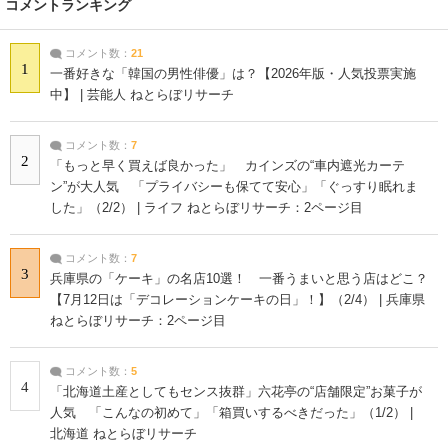
コメントランキング
コメント数：
21
1
一番好きな「韓国の男性俳優」は？【2026年版・人気投票実施
中】 | 芸能人 ねとらぼリサーチ
コメント数：
7
2
「もっと早く買えば良かった」 カインズの“車内遮光カーテ
ン”が大人気 「プライバシーも保てて安心」「ぐっすり眠れま
した」（2/2） | ライフ ねとらぼリサーチ：2ページ目
コメント数：
7
3
兵庫県の「ケーキ」の名店10選！ 一番うまいと思う店はどこ？
【7月12日は「デコレーションケーキの日」！】（2/4） | 兵庫県
ねとらぼリサーチ：2ページ目
コメント数：
5
4
「北海道土産としてもセンス抜群」六花亭の“店舗限定”お菓子が
人気 「こんなの初めて」「箱買いするべきだった」（1/2） |
北海道 ねとらぼリサーチ