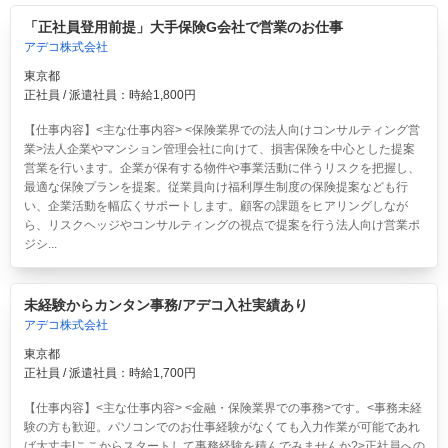
「正社員登用前提」大手保険G会社で営業のお仕事
アデコ株式会社
東京都
正社員 / 派遣社員：時給1,800円
【仕事内容】<主な仕事内容> <保険業界での法人向けコンサルティング営
業>法人企業やマンション管理会社に向けて、損害保険を中心とした提案
営業を行います。企業が保有する物件や事業活動に伴うリスクを把握し、
最適な保険プランを提案。従業員向け福利厚生制度の保険提案なども行
い、企業活動を幅広くサポートします。顧客の課題をヒアリングしなが
ら、リスクヘッジやコンサルティングの視点で提案を行う法人向け営業ポ
ジシ...
未経験からカンタン事務/アデコ入社実績あり
アデコ株式会社
東京都
正社員 / 派遣社員：時給1,700円
【仕事内容】<主な仕事内容> <金融・保険業界での事務>です。<事務未経
験の方も歓迎。パソコンでのお仕事経験がなくても入力作業が可能であれ
ば大丈夫!ここからスタートして事務経験を積んでみませんか?>正社員への