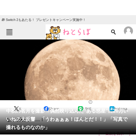
🎁 Switch 2もあたる！ プレゼントキャンペーン実施中！
ねとらぼメニュー
TOP
ニュース
エンタメ
クイズ
グルメ
地域
住まい
教育・育児
動物
リサーチ
IT・科学
2024/09/20 18:30（公開）
X
Share
LINE
hatena
会員記事
中秋の名月を撮影→偶然映り込んだ“ある惑星”に20万い
いねの大反響 「うわぁぁぁ！ほんとだ！！」「写真で
なんて美しい……！
メディア
撮れるものなのか」
目次を表示
注目記事を集めた総合ページ