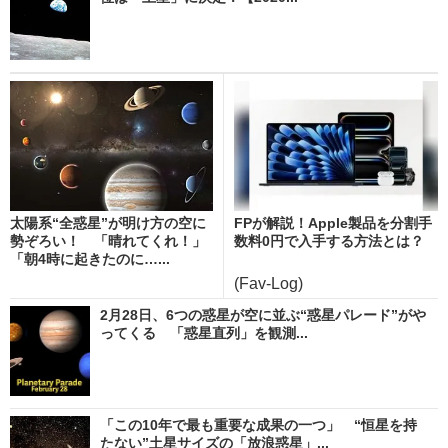
太陽系“全惑星”が明け方の空に
FPが解説！Apple製品を分割手
勢ぞろい！ 「晴れてくれ！」
数料0円で入手する方法とは？
「朝4時に起きたのに…...
(Fav-Log)
2月28日、6つの惑星が空に並ぶ“惑星パレード”がや
ってくる 「惑星直列」を観測...
「この10年で最も重要な成果の一つ」 “恒星を持
たない”土星サイズの「放浪惑星」...