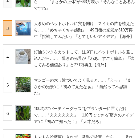
ら…… “まさかの正体”が663万表示「そんなことあるん
ですね」
大きめのペットボトルに穴を開け、スイカの苗を植えた
3
ら……「めちゃくちゃ感動」 49日後の光景が310万再
生「挑戦してみたい」「とてもいいアイデア」【海外】
灯油タンクをカットして、注ぎ口にペットボトルを差し
4
込んだら…… 驚きの光景が「わあ、すごく簡単」「試
してみる価値あり」と771万再生【海外】
マンゴーの木→近づいてよく見ると……「えっ」 “ま
5
さかの光景”に「初めて見たなぁ」「自然って不思議
だ」
100均の“パーティーグッズ”をプランターに置くだけ
6
で……「ええええええ」 110円でできる“驚きのアイデ
ア”に「初めて知った！」「天才だろ」
トマトを冷蔵庫に入れず、常温で放置したら…… 8カ