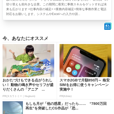
切り替えも前向きな企業。この期間に着実に事務スキルをゲットすれば未
来も広がります <仕事内容の補足> <業務内容補足>簡単な事務作業と電話
対応をお願いします。システムやExcelへの入力や請...
今、あなたにオススメ
おかたづけもできる点がうれし
スマホ2GBで月額850円～ 格安
い！ 動物の鳴き声やセリフが盛
SIMをお得に使うキャンペーン
りだくさんの「アニア ...
実施中！
PR(タカラトミー｜Hugkum)
PR(IIJmio)
もしも月が「他の惑星」だったら…… “7800万回
再生”を突破したCG作品が「恐...