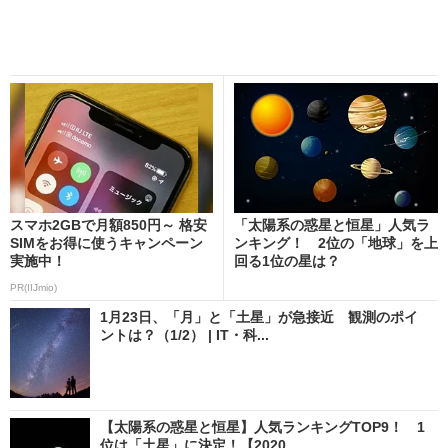
スマホ2GBで月額850円～ 格安
「太陽系の惑星と恒星」人気ラ
SIMをお得に使うキャンペーン
ンキング！ 2位の「地球」を上
実施中！
回る1位の星は？
PR(IIJmio)
1月23日、「月」と「土星」が急接近 観測のポイ
ントは？（1/2） | IT・科...
【太陽系の惑星と恒星】人気ランキングTOP9！ 1
位は「土星」に決定！【2020...