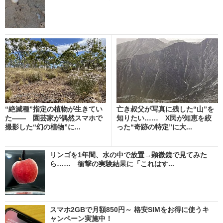
“絶滅種”指定の植物が生きてい
亡き叔父が写真に残した“山”を
た―― 園芸家が偶然スマホで
知りたい…… X民が知恵を絞
撮影した“幻の植物”に...
った“奇跡の特定”に大...
リンゴを1年間、水の中で放置→顕微鏡で見てみた
ら…… 衝撃の実験結果に「これはす...
スマホ2GBで月額850円～ 格安SIMをお得に使うキ
ャンペーン実施中！