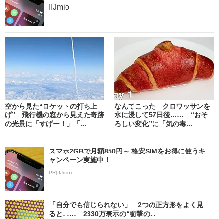
IIJmio
空から見た“ロケットの打ち上
なんてこった クロワッサンを
げ” 飛行機の窓から見えた奇跡
水に浸して57日後…… “おそ
の光景に「すげー！」「...
ろしい変化”に「気の毒...
スマホ2GBで月額850円～ 格安SIMをお得に使うキ
ャンペーン実施中！
PR(IIJmio)
「自分でも信じられない」 2つの正方形をよく見
ると…… 2330万表示の“衝撃の...