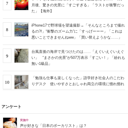
7
月後、驚きの光景に「すごすぎる」「ラストが衝撃だっ
た」【海外】
iPhone17で野球場を望遠撮影→「そんなところまで撮れ
8
るの?!」“衝撃のズーム力”に「すっげーーー」「これは
悪いことできませんねww」「買い替えようかな……」
台風直後の海岸で見つけたのは……「えぐいえぐいえぐ
9
い」 “まさかの光景”が507万表示「すごい！」「紛れも
無い1級品」
「勉強も仕事も楽しくなった」語学好き社会人のこだわ
10
りデスク 使いやすさとおしゃれ両立の環境に惚れ惚れ
アンケート
実施中
声が好きな「日本のボーカリスト」は？