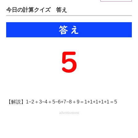
今日の計算クイズ 答え
ITの今と未来を見通す
スマホと通信の最新トレンド
進化するPCとデバイスの未来
好きが集まる 比べて選べる
ビジネスと働き方のヒント
AI活用のいまが分かる
企業ITのトレンドを詳説
【解説】1−2＋3−4＋5−6+7−8＋9＝1+1+1+1+1＝5
経営リーダーのコミュニティ
advertisement
マーケ×ITの今がよく分かる
ITエンジニア向け専門サイト