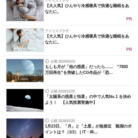
アイリスプラザ
【大人気】ひんやり冷感寝具で快適な睡眠をあ
なたに。
PR
アイリスプラザ
【大人気】ひんやり冷感寝具で快適な睡眠をあ
なたに。
PR
公開 2024/02/24
もしも月が「他の惑星」だったら…… “7800
万回再生”を突破したCG作品が「恐...
公開 2020/12/25
「太陽系の惑星と恒星」の中で人気No.1 を決め
よう！ 【人気投票実施中】
公開 2026/01/20
1月23日、「月」と「土星」が急接近 観測のポ
イントは？（1/2） | IT・科...