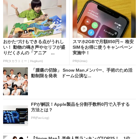
おかたづけもできる点がうれし
スマホ2GBで月額850円～ 格安
い！ 動物の鳴き声やセリフが盛
SIMをお得に使うキャンペーン
りだくさんの「アニア ...
実施中！
PR(タカラトミー｜Hugkum)
PR(IIJmio)
「腫瘍の切除」 Snow Manメンバー、手術のため活
動制限を発表 ドーム公演な...
FPが解説！Apple製品を分割手数料0円で入手する
方法とは？
PR(Fav-Log)
【Snow Man】楽曲人気ランキングTOP25！ 1位