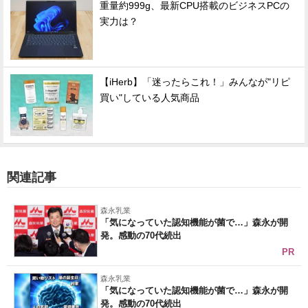
重量約999g、最新CPU搭載のビジネスPCの
実力は？
【iHerb】「迷ったらこれ！」みんなが"リピ
買い"している人気商品
関連記事
森永乳業
「気になっていた認知機能が菌で…」森永が開
発。感動の70代続出
PR
森永乳業
「気になっていた認知機能が菌で…」森永が開
発。感動の70代続出