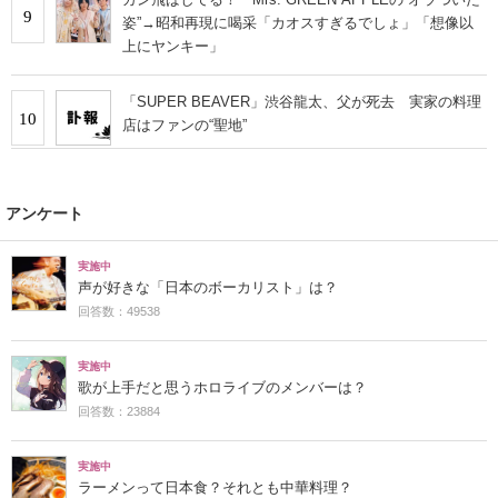
9
姿”→昭和再現に喝采「カオスすぎるでしょ」「想像以
上にヤンキー」
「SUPER BEAVER」渋谷龍太、父が死去 実家の料理
10
店はファンの“聖地”
アンケート
実施中
声が好きな「日本のボーカリスト」は？
回答数：49538
実施中
歌が上手だと思うホロライブのメンバーは？
回答数：23884
実施中
ラーメンって日本食？それとも中華料理？