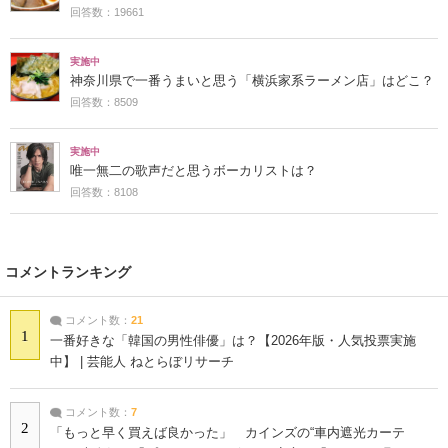
回答数：19661
実施中
神奈川県で一番うまいと思う「横浜家系ラーメン店」はどこ？
回答数：8509
実施中
唯一無二の歌声だと思うボーカリストは？
回答数：8108
コメントランキング
コメント数：
21
1
一番好きな「韓国の男性俳優」は？【2026年版・人気投票実施
中】 | 芸能人 ねとらぼリサーチ
コメント数：
7
2
「もっと早く買えば良かった」 カインズの“車内遮光カーテ