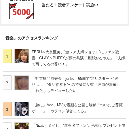
当たる！読者アンケート実施中
「音楽」のアクセスランキング
TERU＆大貫亜美、“激レア夫婦ショット”にファン歓
1
喜 GLAY＆PUFFYが夢の共演「旦那おるやん」「夫婦
で写ってるの尊い！」
「打首獄門同好会」junko、65歳で“彫りスタート”巡
2
り…… “ダサすぎる”への持論に反響「理由が素敵」
「わたしもデビューしたい」
「急に」Ado、MVで素顔を公開し騒然「ついにご尊顔
3
が……」「カラコン似合ってる」
「NiziU」ミイヒ、“超有名ファン”から特大プレゼント届