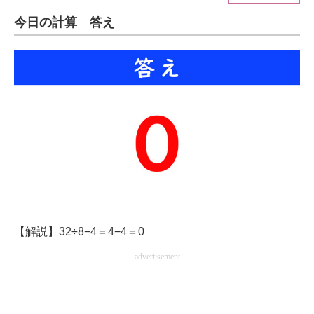
今日の計算 答え
ITの今と未来を見通す
スマホと通信の最新トレンド
進化するPCとデバイスの未来
好きが集まる 比べて選べる
ビジネスと働き方のヒント
AI活用のいまが分かる
企業ITのトレンドを詳説
【解説】32÷8−4＝4−4＝0
経営リーダーのコミュニティ
advertisement
マーケ×ITの今がよく分かる
ITエンジニア向け専門サイト