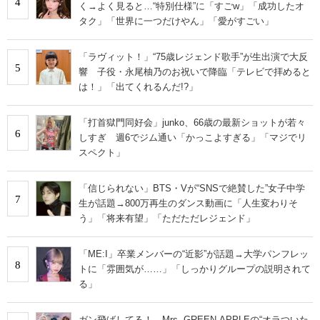
4
く→よく見ると…“特別仕様”に「すごw」「成功したオ
タク」「世界に一つだけやん」「愛がすごい」
「ラヴィット！」“75歳レジェンド歌手”が生出演で大反
5
響 子役・永尾柚乃のお祝いで降臨「テレビで拝めると
は！」「出てくれるんだ!?」
「打首獄門同好会」junko、66歳の最新ショットが若々
6
しすぎ 週6でジム通い「かっこよすぎる」「マジでリ
スペクト」
「信じられない」BTS・Vが“SNSで絶賛した”女子中学
7
生が話題→800万再生のダンス動画に「人生変わりそ
う」「将来有望」「ただただレジェンド」
「ME:I」卒業メンバーの“近影”が話題→大学パンフレッ
8
トに「雰囲気が……」「しっかりグループの説明されて
る」
ガン飛ばしてる！ Mrs. GREEN APPLEの“オラついた