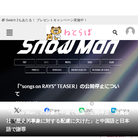
🎁 Switch 2もあたる！ プレゼントキャンペーン実施中！
ねとらぼメニュー
TOP
ニュース
エンタメ
クイズ
グルメ
地域
住まい
教育・育児
動物
リサーチ
音楽
2024/10/18 00:21（公開）
X
Share
LINE
hatena
会員記事
「Snow Man」の映像が中国で物議→公開停止 所属会
社「歴史的事象に対する配慮に欠けた」と中国語と日本
中国で問題に。
メディア
語で謝罪
目次を表示
注目記事を集めた総合ページ