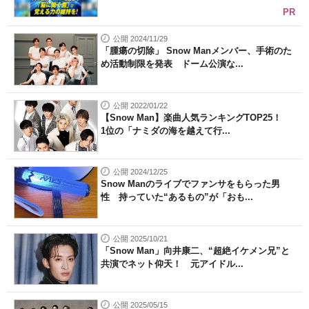
PR
公開 2024/11/29
「腫瘍の切除」 Snow Manメンバー、手術のた
め活動制限を発表 ドーム公演な...
公開 2022/01/22
【Snow Man】楽曲人気ランキングTOP25！
1位の「ナミダの海を越えて行...
公開 2024/12/25
Snow Manのライブでファンサをもらった男
性 持っていた“あるもの”が「おも...
公開 2025/10/21
「Snow Man」向井康二、“超絶イケメン兄”と
共演でネット仰天！ 元アイドル...
公開 2025/05/15