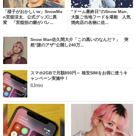
「様子がおかしいw」SnowMa
“ドーム最終日”のSnow Man、
n宮舘涼太、公式グッズに異
大阪ご当地フードを堪能 人気
変 「宮舘担の癖がバレ...
焼肉店の名物に佐...
Snow Man佐久間大介「この黒いのなんだ？」 突
然“謎のアザ”公開し240万...
スマホ2GBで月額850円～ 格安SIMをお得に使うキ
ャンペーン実施中！
IIJmio