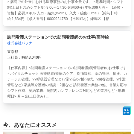
> 病院での外来における医療事務のお仕事全般です。 <勤務時間> シフト
制(土日も含めシフト制) 9:00～17:30(休憩60分) 年収309万円～ 【経験・
資格】必要スキル 入力・編集(Word)、入力・編集(Excel) 【給与】時
給:1,634円 【求人番号】6000924750 【市区町村】練馬区 【都...
訪問看護ステーションでの訪問看護師のお仕事/高時給
株式会社パソナ
東京都
正社員：時給3,040円
【仕事内容】<訪問看護ステーションでの訪問看護師(管理者)のお仕事です
> バイタルチェック 医療処置(褥瘡のケア、疼痛緩和、薬の管理、輸液、カ
テーテル管理、??呼吸器管理など) ?常?活の?援(清拭、?栄養管理、?排泄
管理など) 家族等介護者の相談・?援など 訪問看護の業務の他、営業対応や
シフト作成、契約業務、病院内カンファレンス対応などの業務など <勤務
曜日> 月～金(土日休み) ...
今、あなたにオススメ