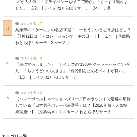
ン”が大人気 「プライバシーも保てて安心」「ぐっすり眠れま
した」（2/2） | ライフ ねとらぼリサーチ：2ページ目
コメント数：
7
3
兵庫県の「ケーキ」の名店10選！ 一番うまいと思う店はどこ？
【7月12日は「デコレーションケーキの日」！】（2/4） | 兵庫県
ねとらぼリサーチ：2ページ目
コメント数：
4
4
「車に常備しました」 カインズの“1980円クーラーバッグ”が評
判 「ちょうどいい大きさ」「保冷剤を止めるベルトが良い」
（1/5） | ライフ ねとらぼリサーチ
コメント数：
3
5
【バレーボール】ネーションズリーグ日本ラウンドで活躍を期待
している「日本男子バレー代表選手」は？【2026年版・人気投
票実施中】（投票結果） | スポーツ ねとらぼリサーチ
カテゴリ一覧