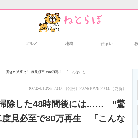
グルメ
地域
住まい
と未来を見通す
スマホと通信の最新トレンド
進化するPCとデ
… “驚きの激変”が二度見必至で80万再生 「こんなにも……」
のいまが分かる
企業ITのトレンドを詳説
経営リーダーの
2024/10/25 20:00（公開）
2024/10/25 20:00（更新）
を掃除した48時間後には…… “驚
T製品の総合サイト
IT製品の技術・比較・事例
製造業のIT導入
二度見必至で80万再生 「こんな