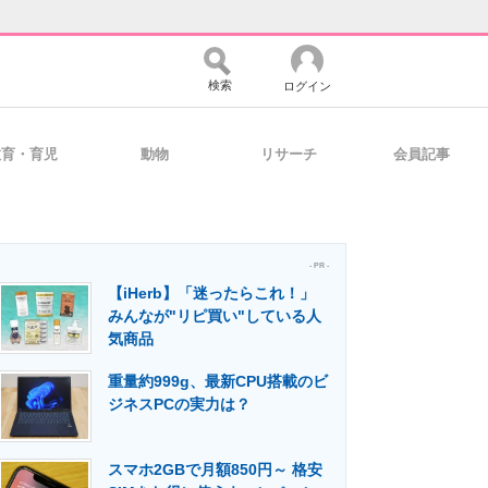
検索
ログイン
教育・育児
動物
リサーチ
会員記事
バイスの未来
好きが集まる 比べて選べる
- PR -
【iHerb】「迷ったらこれ！」
コミュニティ
マーケ×ITの今がよく分かる
みんなが"リピ買い"している人
気商品
重量約999g、最新CPU搭載のビ
・活用を支援
ジネスPCの実力は？
スマホ2GBで月額850円～ 格安