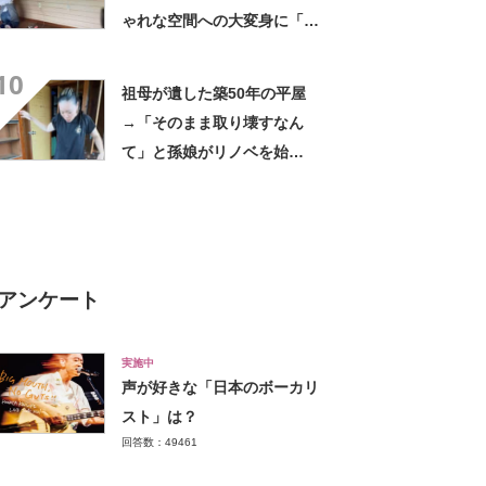
ゃれな空間への大変身に「か
わいいー」「我が家もして欲
10
しい」
祖母が遺した築50年の平屋
→「そのまま取り壊すなん
て」と孫娘がリノベを始
め…… 「すごいですね」
「おばあ喜んでるよ」
アンケート
実施中
声が好きな「日本のボーカリ
スト」は？
回答数：49461