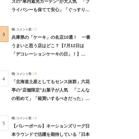
ズの“車内遮光カーテン”が大人気 「プ
ライバシーも保てて安心」「ぐっすり眠
れました」（2/2） | ライフ ねとらぼリ
サーチ：2ページ目
コメント数：
7
3
兵庫県の「ケーキ」の名店10選！ 一番
うまいと思う店はどこ？【7月12日は
「デコレーションケーキの日」！】
（2/4） | 兵庫県 ねとらぼリサーチ：2ペ
ージ目
コメント数：
5
4
「北海道土産としてもセンス抜群」六花
亭の“店舗限定”お菓子が人気 「こんな
の初めて」「箱買いするべきだった」
（1/2） | 北海道 ねとらぼリサーチ
コメント数：
3
5
【バレーボール】ネーションズリーグ日
本ラウンドで活躍を期待している「日本