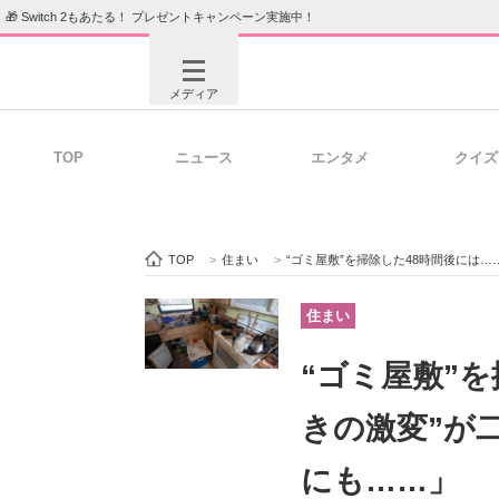
🎁 Switch 2もあたる！ プレゼントキャンペーン実施中！
メディア
TOP
ニュース
エンタメ
クイズ
注目記事を集めた総合ページ
ITの今
TOP
>
住まい
>
“ゴミ屋敷”を掃除した48時間後には…
ビジネスと働き方のヒント
AI活用
住まい
“ゴミ屋敷”
ITエンジニア向け専門サイト
企業向けI
きの激変”が
にも……」