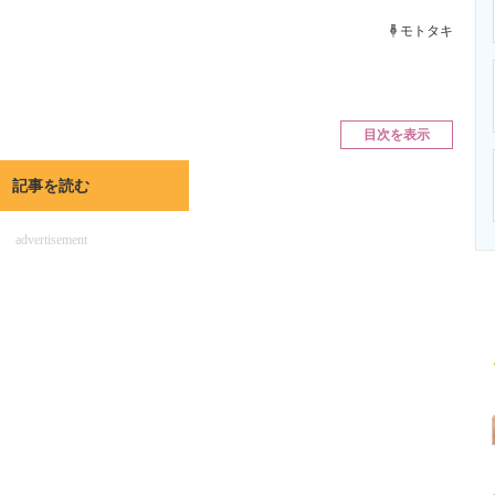
ニクス専門サイト
電子設計の基本と応用
エネルギーの専
モトタキ
目次を表示
記事を読む
advertisement