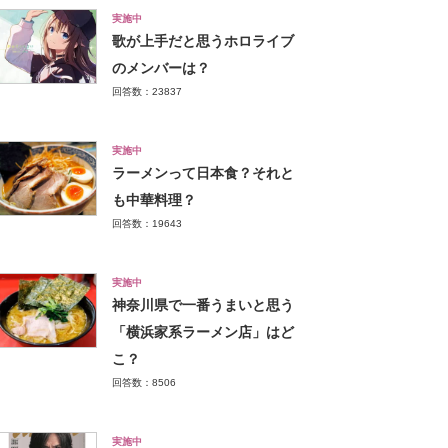
実施中
歌が上手だと思うホロライブ
のメンバーは？
回答数：23837
実施中
ラーメンって日本食？それと
も中華料理？
回答数：19643
実施中
神奈川県で一番うまいと思う
「横浜家系ラーメン店」はど
こ？
回答数：8506
実施中