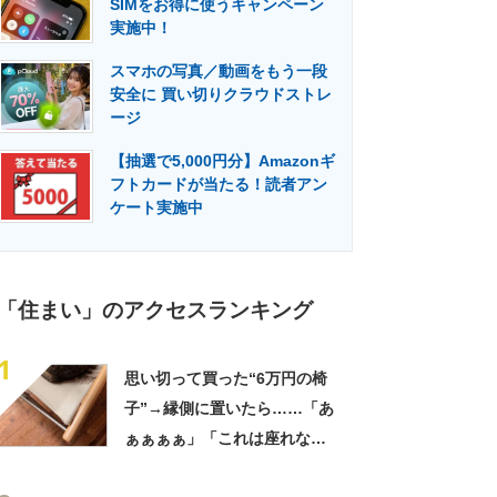
SIMをお得に使うキャンペーン
門メディア
建設×テクノロジーの最前線
実施中！
スマホの写真／動画をもう一段
安全に 買い切りクラウドストレ
ージ
【抽選で5,000円分】Amazonギ
フトカードが当たる！読者アン
ケート実施中
「住まい」のアクセスランキング
1
思い切って買った“6万円の椅
子”→縁側に置いたら……「あ
ぁぁぁぁ」「これは座れな
い」「諦めてください」