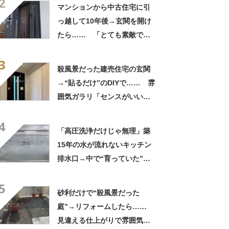
2
マンションから中古住宅に引
っ越して10年後→玄関を開け
たら…… 「とても素敵でし
た」「綺麗ですね」
3
殺風景だった建売住宅の玄関
→“貼るだけ”のDIYで…… 雰
囲気ガラリ「センスがいい」
「テンション上がりますね」
4
「高圧洗浄だけじゃ無理」築
15年の水が流れないキッチン
排水口→中で“育っていた”の
は…… 衝撃の光景に「排水
5
って大変」
砂利だけで“殺風景だった
庭”→リフォームしたら……
見違える仕上がりで雰囲気ガ