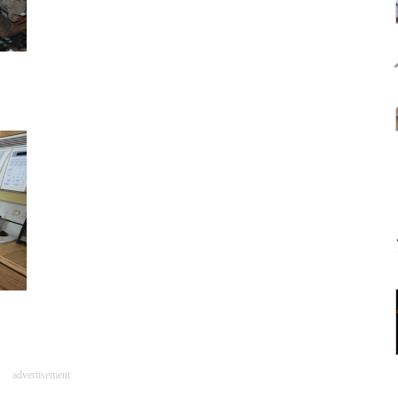
advertisement