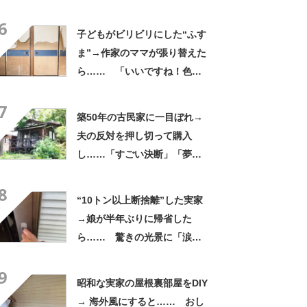
ラリ
6
子どもがビリビリにした“ふす
ま”→作家のママが張り替えた
ら…… 「いいですね！色
も！」「明るくなりました
7
ね！」
築50年の古民家に一目ぼれ→
夫の反対を押し切って購入
し……「すごい決断」「夢が
膨らみますね」妻の衝撃DIYに
8
反響
“10トン以上断捨離”した実家
→娘が半年ぶりに帰省した
ら…… 驚きの光景に「涙が
出てきました」「お母さん孝
9
行」
昭和な実家の屋根裏部屋をDIY
→ 海外風にすると…… おし