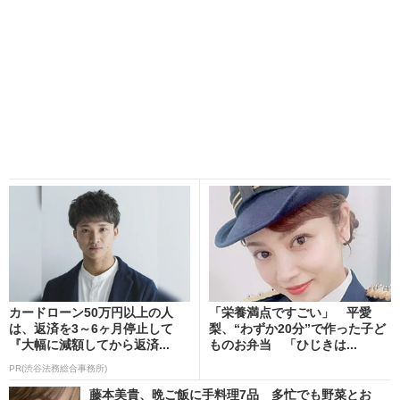
カードローン50万円以上の人
「栄養満点ですごい」 平愛
は、返済を3～6ヶ月停止して
梨、“わずか20分”で作った子ど
『大幅に減額してから返済...
ものお弁当 「ひじきは...
PR(渋谷法務総合事務所)
藤本美貴、晩ご飯に手料理7品 多忙でも野菜とお