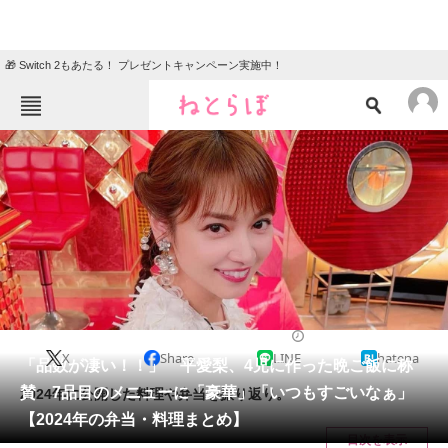
🎁 Switch 2もあたる！ プレゼントキャンペーン実施中！
ねとらぼメニュー
TOP
ニュース
エンタメ
クイズ
グルメ
地域
住まい
教育・育児
動物
リサーチ
グルメ
2024/12/17 06:00（公開）
X
Share
LINE
hatena
会員記事
「品数が凄い！！」 平愛梨、4児に作った晩ご飯に称
賛 7品目のメニューに「豪華」「いつもすごいなぁ」
2024年に公開した料理や弁当を振り返り。
メディア
【2024年の弁当・料理まとめ】
目次を表示
注目記事を集めた総合ページ