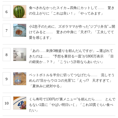
食べきれなかったスイカ→四角にカットして…… 驚き
6
の仕上がりに「これは良い！」「やってみます」
小2息子のために、ズボラママが作った“ジブリ弁当”→開
7
けてみると…… 驚きの中身に「天才!?」「工夫してて
愛を感じます」
「あの……刺身3種盛りを頼んだんですが」→運ばれて
8
きたのは…… “予想を裏切る一皿”が1800万表示 「目
の錯覚か…？？」「こういう詐欺ならあいたい」
ペットボトルを半分に切ってつなげたら…… 流しそう
9
めんの“目からウロコの光景”に「えっ!? 天才すぎて」
「夏休みに絶対やる」
くら寿司で130円の“裏メニュー”を頼んだら…… とんで
10
もない1皿に「やばい明日いく」「これ10貫ぐらい食べ
たい」