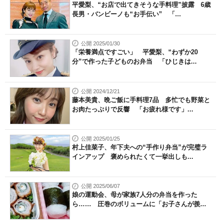
平愛梨、“お店で出てきそうな手料理”披露 6歳
長男・バンビーノも“お手伝い” 「...
公開 2025/01/30
「栄養満点ですごい」 平愛梨、“わずか20
分”で作った子どものお弁当 「ひじきは...
公開 2024/12/21
藤本美貴、晩ご飯に手料理7品 多忙でも野菜と
お肉たっぷりで反響 「お疲れ様です」...
公開 2025/01/25
村上佳菜子、年下夫への“手作り弁当”が完璧ラ
インアップ 褒められたくて一挙出しも...
公開 2025/06/07
娘の運動会、母が家族7人分の弁当を作った
ら…… 圧巻のボリュームに「お子さんが羨...