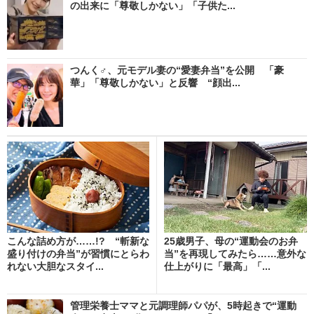
の出来に「尊敬しかない」「子供た...
つんく♂、元モデル妻の“愛妻弁当”を公開 「豪
華」「尊敬しかない」と反響 “顔出...
こんな詰め方が……!? “斬新な
25歳男子、母の“運動会のお弁
盛り付けの弁当”が習慣にとらわ
当”を再現してみたら……意外な
れない大胆なスタイ...
仕上がりに「最高」「...
管理栄養士ママと元調理師パパが、5時起きで“運動