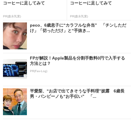
コーヒーに足してみて
コーヒーに足してみて
PR(森永乳業)
PR(森永乳業)
peco、6歳息子に“カラフルな弁当” 「チンしただ
け」「切っただけ」と“手抜き...
FPが解説！Apple製品を分割手数料0円で入手する
方法とは？
PR(Fav-Log)
平愛梨、“お店で出てきそうな手料理”披露 6歳長
男・バンビーノも“お手伝い” 「...