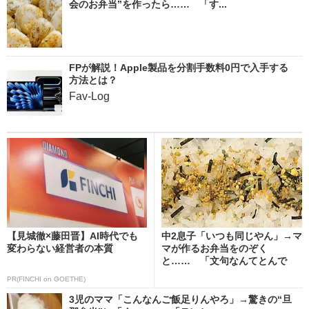
会のお弁当”を作ったら…… 「す...
FPが解説！Apple製品を分割手数料0円で入手する
方法とは？
Fav-Log
【見城徹×藤田晋】AI時代でも
中2息子「いつも同じやん」→マ
変わらない経営者の本質
マが作るお弁当をのぞく
と…… 「文句なんてとんで
も...
PR(FINCHI on GOETHE)
3児のママ「こんなんご飯足りんやろ」→驚きの“旦