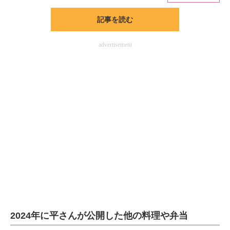
記事を読む
ITの今と未来を見通す
スマホと通信の最新トレンド
advertisement
進化するPCとデバイスの未来
好きが集まる 比べて選べる
ビジネスと働き方のヒント
AI活用のいまが分かる
企業ITのトレンドを詳説
経営リーダーのコミュニティ
マーケ×ITの今がよく分かる
2024年に平さんが公開した他の料理や弁当
ITエンジニア向け専門サイト