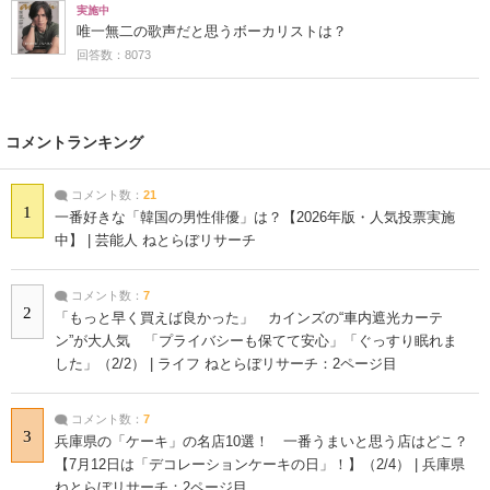
実施中
唯一無二の歌声だと思うボーカリストは？
回答数：8073
コメントランキング
コメント数：
21
1
一番好きな「韓国の男性俳優」は？【2026年版・人気投票実施
中】 | 芸能人 ねとらぼリサーチ
コメント数：
7
2
「もっと早く買えば良かった」 カインズの“車内遮光カーテ
ン”が大人気 「プライバシーも保てて安心」「ぐっすり眠れま
した」（2/2） | ライフ ねとらぼリサーチ：2ページ目
コメント数：
7
3
兵庫県の「ケーキ」の名店10選！ 一番うまいと思う店はどこ？
【7月12日は「デコレーションケーキの日」！】（2/4） | 兵庫県
ねとらぼリサーチ：2ページ目