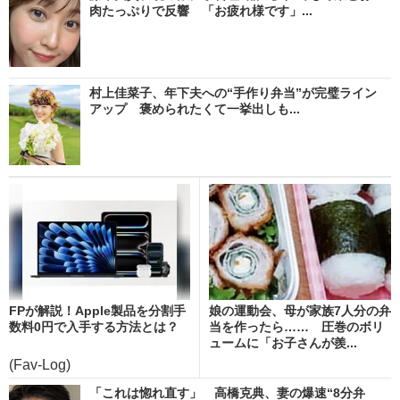
肉たっぷりで反響 「お疲れ様です」...
村上佳菜子、年下夫への“手作り弁当”が完璧ライン
アップ 褒められたくて一挙出しも...
FPが解説！Apple製品を分割手
娘の運動会、母が家族7人分の弁
数料0円で入手する方法とは？
当を作ったら…… 圧巻のボリ
ュームに「お子さんが羨...
(Fav-Log)
「これは惚れ直す」 高橋克典、妻の爆速“8分弁