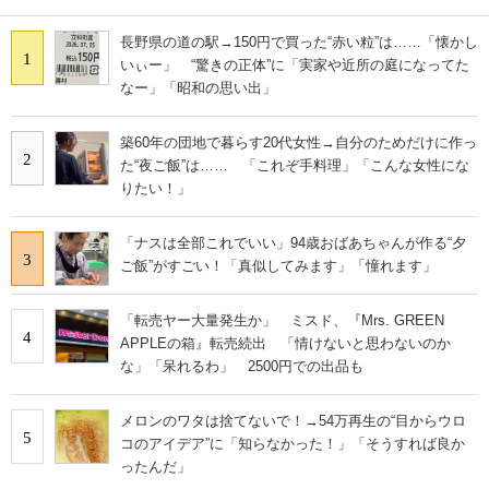
長野県の道の駅→150円で買った“赤い粒”は……「懐かし
1
いぃー」 “驚きの正体”に「実家や近所の庭になってた
なー」「昭和の思い出」
築60年の団地で暮らす20代女性→自分のためだけに作っ
2
た“夜ご飯”は…… 「これぞ手料理」「こんな女性にな
りたい！」
「ナスは全部これでいい」94歳おばあちゃんが作る“夕
3
ご飯”がすごい！「真似してみます」「憧れます」
「転売ヤー大量発生か」 ミスド、『Mrs. GREEN
4
APPLEの箱』転売続出 「情けないと思わないのか
な」「呆れるわ」 2500円での出品も
メロンのワタは捨てないで！→54万再生の“目からウロ
5
コのアイデア”に「知らなかった！」「そうすれば良か
ったんだ」