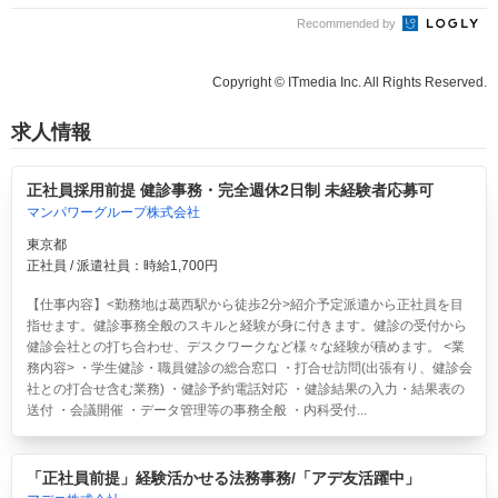
Recommended by
Copyright © ITmedia Inc. All Rights Reserved.
求人情報
正社員採用前提 健診事務・完全週休2日制 未経験者応募可
マンパワーグループ株式会社
東京都
正社員 / 派遣社員：時給1,700円
【仕事内容】<勤務地は葛西駅から徒歩2分>紹介予定派遣から正社員を目
指せます。健診事務全般のスキルと経験が身に付きます。健診の受付から
健診会社との打ち合わせ、デスクワークなど様々な経験が積めます。 <業
務内容> ・学生健診・職員健診の総合窓口 ・打合せ訪問(出張有り、健診会
社との打合せ含む業務) ・健診予約電話対応 ・健診結果の入力・結果表の
送付 ・会議開催 ・データ管理等の事務全般 ・内科受付...
「正社員前提」経験活かせる法務事務/「アデ友活躍中」