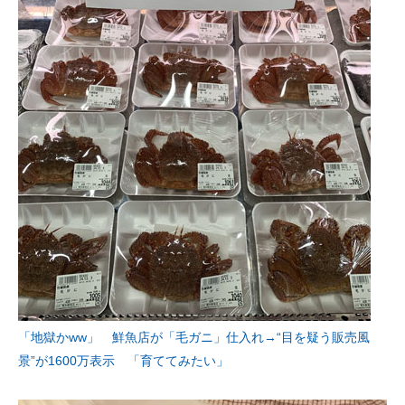
「地獄かww」 鮮魚店が「毛ガニ」仕入れ→“目を疑う販売風
景”が1600万表示 「育ててみたい」