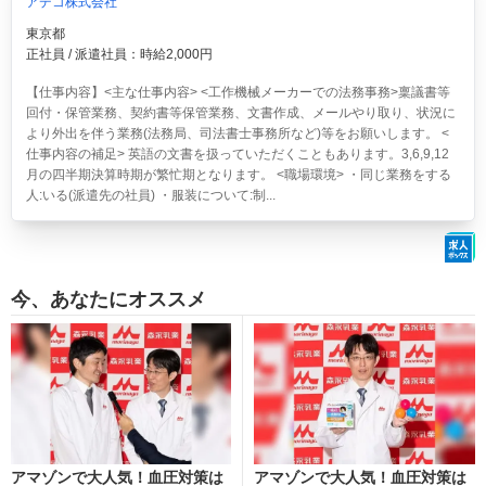
アデコ株式会社
東京都
正社員 / 派遣社員：時給2,000円
【仕事内容】<主な仕事内容> <工作機械メーカーでの法務事務>稟議書等
回付・保管業務、契約書等保管業務、文書作成、メールやり取り、状況に
より外出を伴う業務(法務局、司法書士事務所など)等をお願いします。 <
仕事内容の補足> 英語の文書を扱っていただくこともあります。3,6,9,12
月の四半期決算時期が繁忙期となります。 <職場環境> ・同じ業務をする
人:いる(派遣先の社員) ・服装について:制...
今、あなたにオススメ
アマゾンで大人気！血圧対策は
アマゾンで大人気！血圧対策は