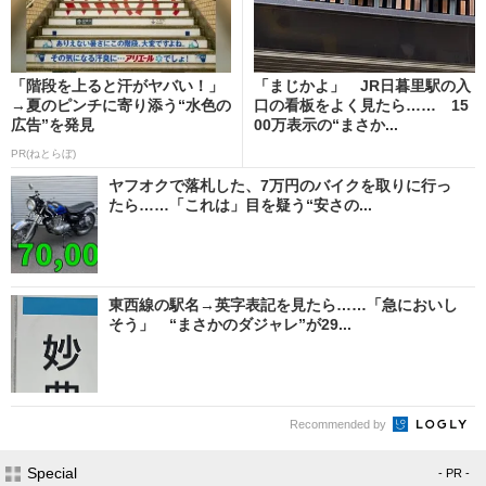
「階段を上ると汗がヤバい！」
「まじかよ」 JR日暮里駅の入
→夏のピンチに寄り添う“水色の
口の看板をよく見たら…… 15
広告”を発見
00万表示の“まさか...
PR(ねとらぼ)
ヤフオクで落札した、7万円のバイクを取りに行っ
たら……「これは」目を疑う“安さの...
東西線の駅名→英字表記を見たら……「急においし
そう」 “まさかのダジャレ”が29...
Recommended by
Special
- PR -