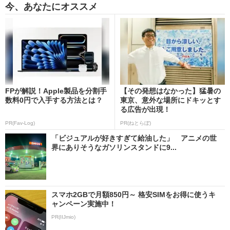
今、あなたにオススメ
FPが解説！Apple製品を分割手
【その発想はなかった】猛暑の
数料0円で入手する方法とは？
東京、意外な場所にドキッとす
る広告が出現！
PR(Fav-Log)
PR(ねとらぼ)
「ビジュアルが好きすぎて給油した」 アニメの世
界にありそうなガソリンスタンドに9...
スマホ2GBで月額850円～ 格安SIMをお得に使うキ
ャンペーン実施中！
PR(IIJmio)