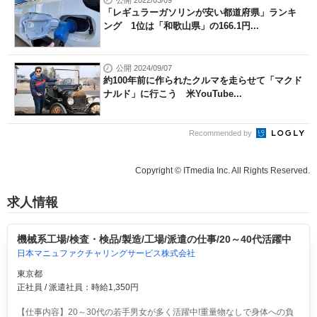
公開 2022/03/09
「レギュラーガソリンが安い都道府県」ランキ
ング 1位は「和歌山県」の166.1円...
公開 2024/09/07
約100年前に作られたクルマを走らせて「マクド
ナルド」に行こう 米YouTube...
Recommended by
Copyright © ITmedia Inc. All Rights Reserved.
求人情報
機械系工場/検査・検品/製造/工場/派遣の仕事/20～40代活躍中
日本マニュファクチャリングサービス株式会社
東京都
正社員 / 派遣社員：時給1,350円
【仕事内容】20～30代の若手男女が多く活躍中!重量物なしで身体への負