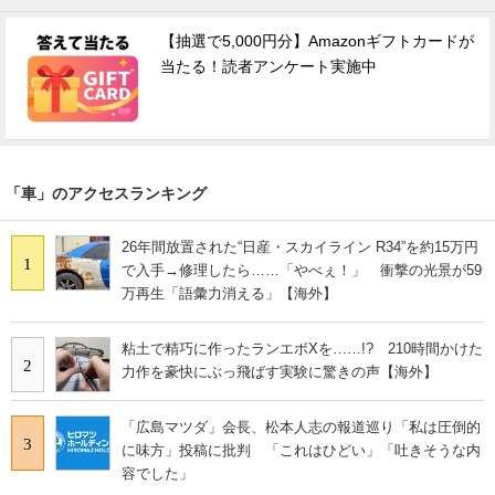
【抽選で5,000円分】Amazonギフトカードが
当たる！読者アンケート実施中
「車」のアクセスランキング
26年間放置された“日産・スカイライン R34”を約15万円
1
で入手→修理したら……「やべぇ！」 衝撃の光景が59
万再生「語彙力消える」【海外】
粘土で精巧に作ったランエボXを……!? 210時間かけた
2
力作を豪快にぶっ飛ばす実験に驚きの声【海外】
「広島マツダ」会長、松本人志の報道巡り「私は圧倒的
3
に味方」投稿に批判 「これはひどい」「吐きそうな内
容でした」