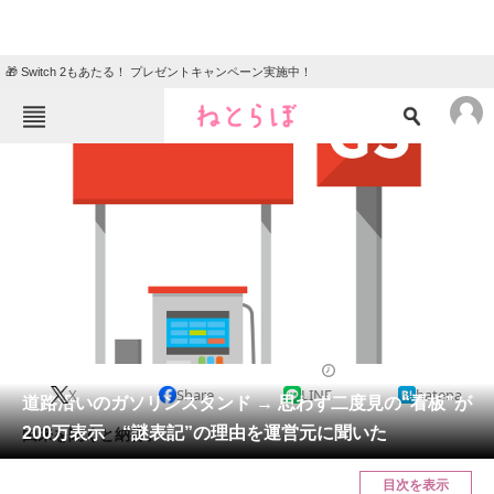
🎁 Switch 2もあたる！ プレゼントキャンペーン実施中！
ねとらぼメニュー
TOP
ニュース
エンタメ
クイズ
グルメ
地域
住まい
教育・育児
動物
リサーチ
車
2025/01/31 07:10（公開）
X
Share
LINE
hatena
会員記事
道路沿いのガソリンスタンド → 思わず二度見の“看板”が
200万表示 “謎表記”の理由を運営元に聞いた
由来を聞くと納得。
メディア
目次を表示
注目記事を集めた総合ページ