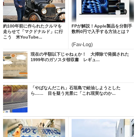
約100年前に作られたクルマを
FPが解説！Apple製品を分割手
走らせて「マクドナルド」に行
数料0円で入手する方法とは？
こう 米YouTube...
(Fav-Log)
現在の半額以下じゃねぇか！ 大掃除で発掘された
1999年のガソスタ領収書 レギュ...
「やばなんだこれ」石垣島で給油しようとした
ら…… 目を疑う光景に「これ現実なのか...