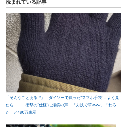
読まれている記事
「そんなことある!?」 ダイソーで買った“スマホ手袋”→よく見
たら…… 衝撃の“仕様”に爆笑の声 「力技で草www」「わろ
た」と490万表示