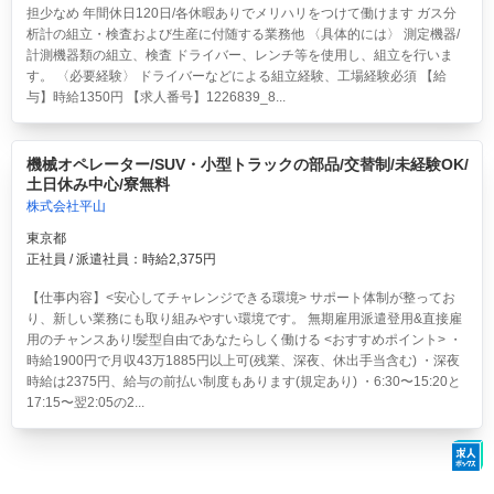
担少なめ 年間休日120日/各休暇ありでメリハリをつけて働けます ガス分
析計の組立・検査および生産に付随する業務他 〈具体的には〉 測定機器/
計測機器類の組立、検査 ドライバー、レンチ等を使用し、組立を行いま
す。 〈必要経験〉 ドライバーなどによる組立経験、工場経験必須 【給
与】時給1350円 【求人番号】1226839_8...
機械オペレーター/SUV・小型トラックの部品/交替制/未経験OK/
土日休み中心/寮無料
株式会社平山
東京都
正社員 / 派遣社員：時給2,375円
【仕事内容】<安心してチャレンジできる環境> サポート体制が整ってお
り、新しい業務にも取り組みやすい環境です。 無期雇用派遣登用&直接雇
用のチャンスあり!髪型自由であなたらしく働ける <おすすめポイント> ・
時給1900円で月収43万1885円以上可(残業、深夜、休出手当含む) ・深夜
時給は2375円、給与の前払い制度もあります(規定あり) ・6:30〜15:20と
17:15〜翌2:05の2...