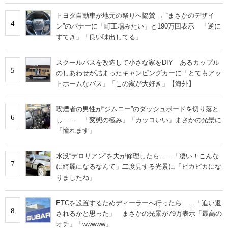
トヨタ自動車が地元の祭りへ協賛 → “まさかのデザイ
4
ン”のバナーに「町工場みたい」と190万回表示 「逆に
すてき」「良い味出してる」
スクールバスを改造して小さな家をDIY あるカップル
5
のしあわせが詰まったキャンピングカーに「とてもアッ
トホームなバス」「この家が大好き」【海外】
喫煙者の男性が“ジムニー”のダッシュボードを切り落と
6
し…… 「変態の極み」「カッコいい」まさかの光景に
「憧れます」
水没“デロリアン”を夫が修理したら……「凄い！こんな
7
に綺麗になるなんて」二度見する光景に「ピカピカにな
りましたね」
ETCを設置するためディーラーへ行ったら……「追い返
8
されるかと思った」 まさかの光景が79万表示「最高の
オチ」「wwwww」