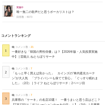
実施中
唯一無二の歌声だと思うボーカリストは？
回答数：8073
コメントランキング
コメント数：
21
1
一番好きな「韓国の男性俳優」は？【2026年版・人気投票実施
中】 | 芸能人 ねとらぼリサーチ
コメント数：
7
2
「もっと早く買えば良かった」 カインズの“車内遮光カーテ
ン”が大人気 「プライバシーも保てて安心」「ぐっすり眠れま
した」（2/2） | ライフ ねとらぼリサーチ：2ページ目
コメント数：
7
3
兵庫県の「ケーキ」の名店10選！ 一番うまいと思う店はどこ？
【7月12日は「デコレーションケーキの日」！】（2/4） | 兵庫県