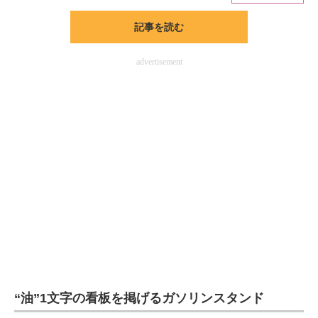
記事を読む
ITの今と未来を見通す
スマホと通信の最新トレンド
advertisement
進化するPCとデバイスの未来
好きが集まる 比べて選べる
ビジネスと働き方のヒント
AI活用のいまが分かる
企業ITのトレンドを詳説
経営リーダーのコミュニティ
マーケ×ITの今がよく分かる
“油”1文字の看板を掲げるガソリンスタンド
ITエンジニア向け専門サイト