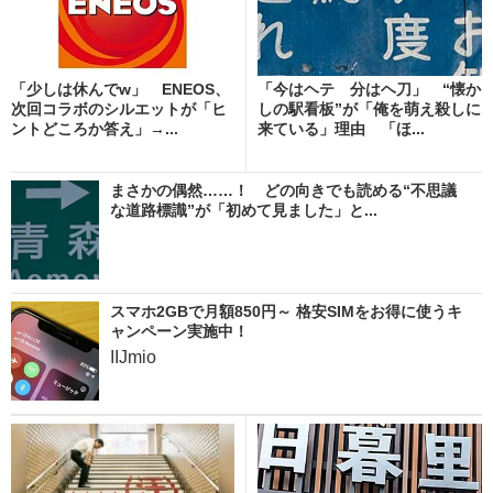
「少しは休んでw」 ENEOS、
「今はヘテ 分はヘ刀」 “懐か
次回コラボのシルエットが「ヒ
しの駅看板”が「俺を萌え殺しに
ントどころか答え」→...
来ている」理由 「ほ...
まさかの偶然……！ どの向きでも読める“不思議
な道路標識”が「初めて見ました」と...
スマホ2GBで月額850円～ 格安SIMをお得に使うキ
ャンペーン実施中！
IIJmio