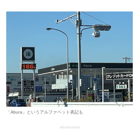
企業向けIT製品の総合サイト
IT製品の技術・比較・事例
製造業のIT導入・活用を支援
モノづくり技術者専門サイト
エレクトロニクス専門サイト
電子設計の基本と応用
エネルギーの専門メディア
建設×テクノロジーの最前線
「Abura」というアルファベット表記も
ちょっと気になるネットの話題
advertisement