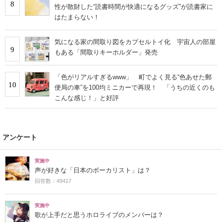
8
性が散財した“読書時間が快適になるグッズ”が読書家に
はたまらない！
気になる家の間取り図をカプセルトイ化 宇宙人の部屋
9
もある「間取りキーホルダー」発売
「色がリアルすぎるwww」 町でよく見る“色あせた郵
10
便局の車”を100均ミニカーで再現！ 「うちの近くのも
こんな感じ！」と好評
アンケート
実施中
声が好きな「日本のボーカリスト」は？
回答数：49417
実施中
歌が上手だと思うホロライブのメンバーは？