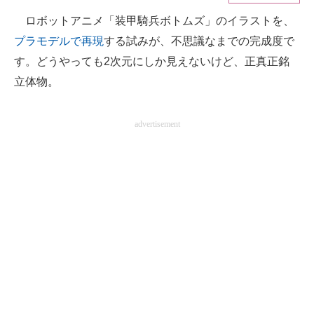
ロボットアニメ「装甲騎兵ボトムズ」のイラストを、
ITの今と未来を見通す
プラモデルで再現
する試みが、不思議なまでの完成度で
スマホと通信の最新トレンド
す。どうやっても2次元にしか見えないけど、正真正銘
立体物。
進化するPCとデバイスの未来
好きが集まる 比べて選べる
advertisement
ビジネスと働き方のヒント
AI活用のいまが分かる
企業ITのトレンドを詳説
経営リーダーのコミュニティ
マーケ×ITの今がよく分かる
ITエンジニア向け専門サイト