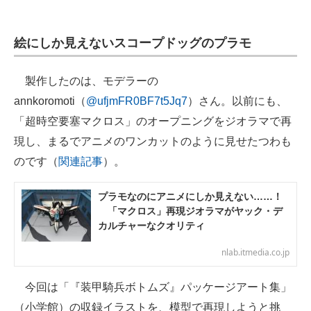
企業向けIT製品の総合サイト
絵にしか見えないスコープドッグのプラモ
IT製品の技術・比較・事例
製造業のIT導入・活用を支援
製作したのは、モデラーの
annkoromoti（
@ufjmFR0BF7t5Jq7
）さん。以前にも、
モノづくり技術者専門サイト
「超時空要塞マクロス」のオープニングをジオラマで再
エレクトロニクス専門サイト
現し、まるでアニメのワンカットのように見せたつわも
のです（
関連記事
）。
電子設計の基本と応用
エネルギーの専門メディア
プラモなのにアニメにしか見えない……！
「マクロス」再現ジオラマがヤック・デ
カルチャーなクオリティ
建設×テクノロジーの最前線
nlab.itmedia.co.jp
ちょっと気になるネットの話題
今回は「『装甲騎兵ボトムズ』パッケージアート集」
（小学館）の収録イラストを、模型で再現しようと挑