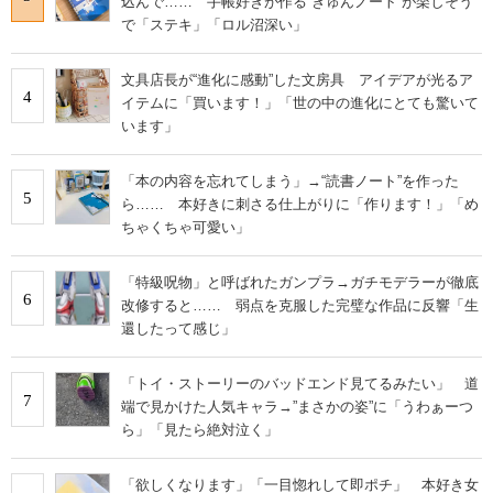
込んで…… 手帳好きが作る“きゅんノート”が楽しそう
で「ステキ」「ロル沼深い」
文具店長が“進化に感動”した文房具 アイデアが光るア
4
イテムに「買います！」「世の中の進化にとても驚いて
います」
「本の内容を忘れてしまう」→“読書ノート”を作った
5
ら…… 本好きに刺さる仕上がりに「作ります！」「め
ちゃくちゃ可愛い」
「特級呪物」と呼ばれたガンプラ→ガチモデラーが徹底
6
改修すると…… 弱点を克服した完璧な作品に反響「生
還したって感じ」
「トイ・ストーリーのバッドエンド見てるみたい」 道
7
端で見かけた人気キャラ→”まさかの姿”に「うわぁーつ
ら」「見たら絶対泣く」
「欲しくなります」「一目惚れして即ポチ」 本好き女