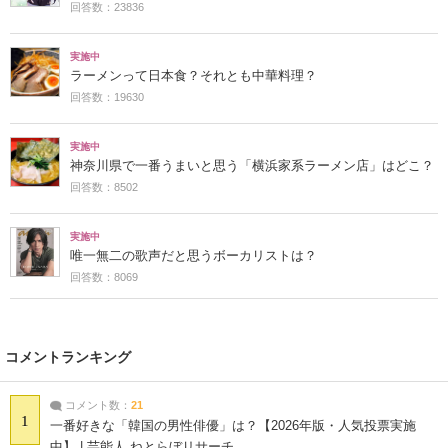
回答数：23836
実施中
ラーメンって日本食？それとも中華料理？
回答数：19630
実施中
神奈川県で一番うまいと思う「横浜家系ラーメン店」はどこ？
回答数：8502
実施中
唯一無二の歌声だと思うボーカリストは？
回答数：8069
コメントランキング
コメント数：
21
1
一番好きな「韓国の男性俳優」は？【2026年版・人気投票実施
中】 | 芸能人 ねとらぼリサーチ