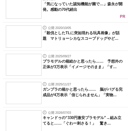
「気になっていた認知機能が菌で…」森永が開
発。感動の70代続出
PR
公開 2020/10/05
「殺伐としたTLに突如現れる玩具画像」が話
題 マトリョーシカなスコープドッグやど...
公開 2025/09/27
プラモデルの箱絵かと思ったら…… 予想外の
正体が3万表示「イメージそのまま」「す...
公開 2025/11/27
ガンプラの箱かと思ったら…… 脳がバグる完
成品が4万表示「信じられません」「実物...
公開 2026/07/03
キャンドゥの“330円激安プラモデル”→組み立
てると……「ぐわー刺さる！」 驚き...