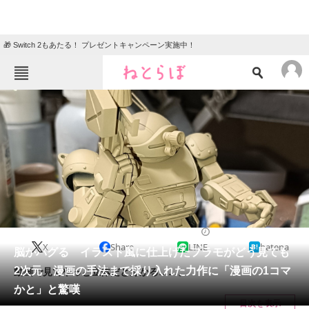
🎁 Switch 2もあたる！ プレゼントキャンペーン実施中！
ねとらぼメニュー
TOP
ニュース
エンタメ
クイズ
グルメ
地域
住まい
教育・育児
動物
リサーチ
ホビー
2025/03/21 20:10（公開）
X
Share
LINE
hatena
会員記事
脳がバグる イラスト風に仕上げたプラモがどう見ても
2次元 漫画の手法まで採り入れた力作に「漫画の1コマ
動画で見てやっと立体だと分かる……。
メディア
かと」と驚嘆
目次を表示
注目記事を集めた総合ページ