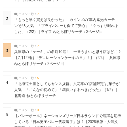
コメント数：
7
2
「もっと早く買えば良かった」 カインズの“車内遮光カーテ
ン”が大人気 「プライバシーも保てて安心」「ぐっすり眠れま
した」（2/2） | ライフ ねとらぼリサーチ：2ページ目
コメント数：
7
3
兵庫県の「ケーキ」の名店10選！ 一番うまいと思う店はどこ？
【7月12日は「デコレーションケーキの日」！】（2/4） | 兵庫県
ねとらぼリサーチ：2ページ目
コメント数：
5
4
「北海道土産としてもセンス抜群」六花亭の“店舗限定”お菓子が
人気 「こんなの初めて」「箱買いするべきだった」（1/2） |
北海道 ねとらぼリサーチ
コメント数：
3
5
【バレーボール】ネーションズリーグ日本ラウンドで活躍を期待
している「日本男子バレー代表選手」は？【2026年版・人気投