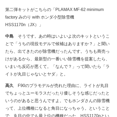
企業向けIT製品の総合サイト
第二弾キットがこちらの「PLAMAX MF-62 minimum
factory みのり with ホンダ小型除雪機
IT製品の技術・比較・事例
HSS1170n（JX）」
製造業のIT導入・活用を支援
中島
そうです。あの時はいよいよ次のキットというこ
モノづくり技術者専門サイト
とで「うちの現役モデルで候補はありますか？」と聞い
たら、出てきたのが除雪機だったんです。うちも商売っ
エレクトロニクス専門サイト
けがあるから、最新型の一番いい除雪機を提案したら、
電子設計の基本と応用
いまいち反応が悪くて。「なんで？」って聞いたら「ラ
エネルギーの専門メディア
イトが丸目じゃないとヤダ」と。
建設×テクノロジーの最前線
高久
F90のプラモデルが売れた理由に、ライトが丸目
でちょっとユーモラスだったり優しそうな感じだったと
ちょっと気になるネットの話題
いうのがあると思うんですよ。でもホンダさんの除雪機
って、上位機種になると角目になっちゃう。ということ
で、丸目の中でも最上位の機種だった、HSS1170nとい