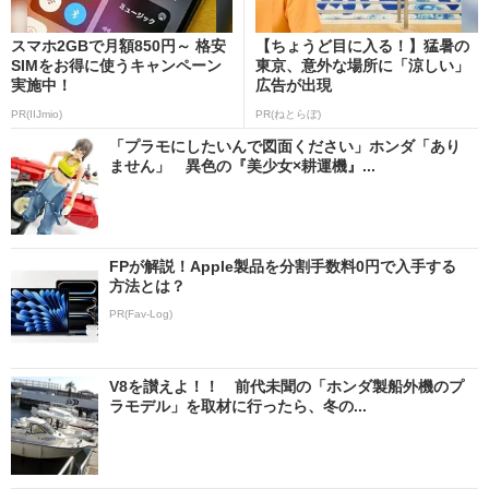
スマホ2GBで月額850円～ 格安
【ちょうど目に入る！】猛暑の
SIMをお得に使うキャンペーン
東京、意外な場所に「涼しい」
実施中！
広告が出現
PR(IIJmio)
PR(ねとらぼ)
「プラモにしたいんで図面ください」ホンダ「あり
ません」 異色の『美少女×耕運機』...
FPが解説！Apple製品を分割手数料0円で入手する
方法とは？
PR(Fav-Log)
V8を讃えよ！！ 前代未聞の「ホンダ製船外機のプ
ラモデル」を取材に行ったら、冬の...