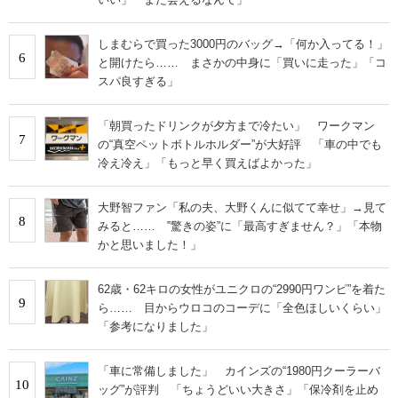
しまむらで買った3000円のバッグ→「何か入ってる！」
6
と開けたら…… まさかの中身に「買いに走った」「コ
スパ良すぎる」
「朝買ったドリンクが夕方まで冷たい」 ワークマン
7
の“真空ペットボトルホルダー”が大好評 「車の中でも
冷え冷え」「もっと早く買えばよかった」
大野智ファン「私の夫、大野くんに似てて幸せ」→見て
8
みると…… ‟驚きの姿”に「最高すぎません？」「本物
かと思いました！」
62歳・62キロの女性がユニクロの“2990円ワンピ”を着た
9
ら…… 目からウロコのコーデに「全色ほしいくらい」
「参考になりました」
「車に常備しました」 カインズの“1980円クーラーバ
10
ッグ”が評判 「ちょうどいい大きさ」「保冷剤を止め