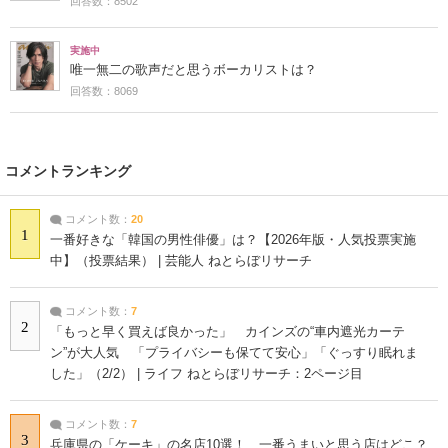
回答数：8502
実施中
唯一無二の歌声だと思うボーカリストは？
回答数：8069
コメントランキング
コメント数：
20
1
一番好きな「韓国の男性俳優」は？【2026年版・人気投票実施
中】（投票結果） | 芸能人 ねとらぼリサーチ
コメント数：
7
2
「もっと早く買えば良かった」 カインズの“車内遮光カーテ
ン”が大人気 「プライバシーも保てて安心」「ぐっすり眠れま
した」（2/2） | ライフ ねとらぼリサーチ：2ページ目
コメント数：
7
3
兵庫県の「ケーキ」の名店10選！ 一番うまいと思う店はどこ？