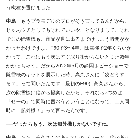
う機種を選びました。
中島
もうプラモデルのプロがそう言ってるんだから、
じゃあウチとしてもそれでいいや、となりまして。それ
でこの除雪機も、商品が世に出るまでけっこう時間がか
かったわけですよ。F90で3〜4年、除雪機で2年くらいか
かって、これはもう次はすぐ取り掛からないとまた数年
かかっちゃう。だから2022年5月の静岡ホビーショーで
除雪機のキットを展示した時、高久さんに「次どうす
る？」って聞いたんです。最初のF90は高久さんから、
次の除雪機は僕から提案したから、それなら3つめは
「せーの」で同時に言おうということになって、二人同
時に「船外機！」って言ったんです。
──だったらもう、次は船外機しかないですね。
中島
ただ、高久さんの考えていたプラモと、僕が考え