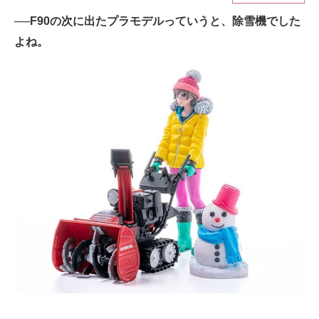
──F90の次に出たプラモデルっていうと、除雪機でした
ITの今と未来を見通す
よね。
スマホと通信の最新トレンド
進化するPCとデバイスの未来
好きが集まる 比べて選べる
ビジネスと働き方のヒント
AI活用のいまが分かる
企業ITのトレンドを詳説
経営リーダーのコミュニティ
マーケ×ITの今がよく分かる
ITエンジニア向け専門サイト