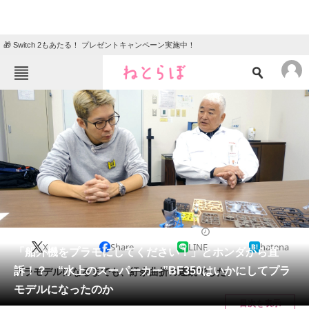
🎁 Switch 2もあたる！ プレゼントキャンペーン実施中！
ねとらぼメニュー
TOP
ニュース
エンタメ
クイズ
グルメ
地域
住まい
教育・育児
動物
リサーチ
2025/03/24 19:00（公開）
X
Share
LINE
hatena
会員記事
「船外機をプラモにしてください！」とホンダから直
訴！？ “水上のスーパーカー”BF350はいかにしてプラ
プラモデルになるまでも、紆余曲折の連続でした。
メディア
モデルになったのか
目次を表示
注目記事を集めた総合ページ