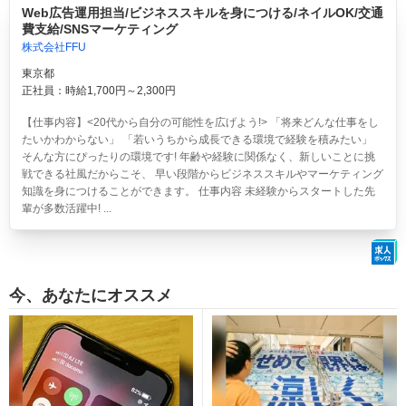
Web広告運用担当/ビジネススキルを身につける/ネイルOK/交通
費支給/SNSマーケティング
株式会社FFU
東京都
正社員：時給1,700円～2,300円
【仕事内容】<20代から自分の可能性を広げよう!> 「将来どんな仕事をし
たいかわからない」 「若いうちから成長できる環境で経験を積みたい」
そんな方にぴったりの環境です! 年齢や経験に関係なく、新しいことに挑
戦できる社風だからこそ、 早い段階からビジネススキルやマーケティング
知識を身につけることができます。 仕事内容 未経験からスタートした先
輩が多数活躍中! ...
今、あなたにオススメ