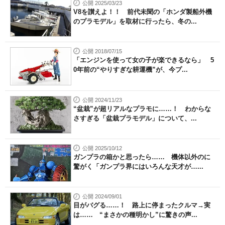
公開 2025/03/23
V8を讃えよ！！ 前代未聞の「ホンダ製船外機
のプラモデル」を取材に行ったら、冬の...
公開 2018/07/15
「エンジンを使って女の子が楽できるなら」 5
0年前の“やりすぎな耕運機”が、今プ...
公開 2024/11/23
“盆栽”が超リアルなプラモに……！ わからな
さすぎる「盆栽プラモデル」について、...
公開 2025/10/12
ガンプラの箱かと思ったら…… 機体以外のに
驚がく「ガンプラ界にはいろんな天才が…...
公開 2024/09/01
目がバグる……！ 路上に停まったクルマ→実
は…… “まさかの種明かし”に驚きの声...