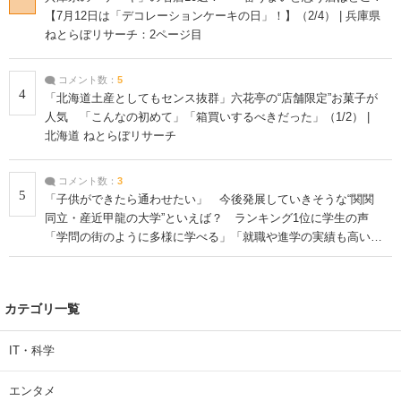
【7月12日は「デコレーションケーキの日」！】（2/4） | 兵庫県
ねとらぼリサーチ：2ページ目
コメント数：
5
4
「北海道土産としてもセンス抜群」六花亭の“店舗限定”お菓子が
人気 「こんなの初めて」「箱買いするべきだった」（1/2） |
北海道 ねとらぼリサーチ
コメント数：
3
5
「子供ができたら通わせたい」 今後発展していきそうな“関関
同立・産近甲龍の大学”といえば？ ランキング1位に学生の声
「学問の街のように多様に学べる」「就職や進学の実績も高い」
| 大学 ねとらぼリサーチ
カテゴリ一覧
IT・科学
エンタメ