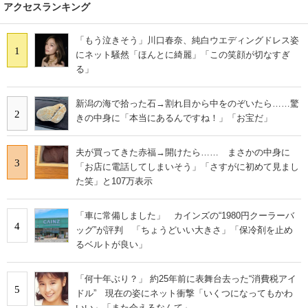
アクセスランキング
「もう泣きそう」川口春奈、純白ウエディングドレス姿
1
にネット騒然「ほんとに綺麗」「この笑顔が切なすぎ
る」
新潟の海で拾った石→割れ目から中をのぞいたら……驚
2
きの中身に「本当にあるんですね！」「お宝だ」
夫が買ってきた赤福→開けたら…… まさかの中身に
3
「お店に電話してしまいそう」「さすがに初めて見まし
た笑」と107万表示
「車に常備しました」 カインズの“1980円クーラーバ
4
ッグ”が評判 「ちょうどいい大きさ」「保冷剤を止め
るベルトが良い」
「何十年ぶり？」 約25年前に表舞台去った“消費税アイ
5
ドル” 現在の姿にネット衝撃「いくつになってもかわ
いい」「また会えるなんて」