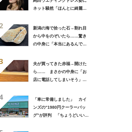
純白ウエディングドレス姿に
ネット騒然「ほんとに綺麗」
「この笑顔が切なすぎる」
2
新潟の海で拾った石→割れ目
から中をのぞいたら……驚き
の中身に「本当にあるんです
ね！」「お宝だ」
3
夫が買ってきた赤福→開けた
ら…… まさかの中身に「お
店に電話してしまいそう」
「さすがに初めて見ました
4
笑」と107万表示
「車に常備しました」 カイ
ンズの“1980円クーラーバッ
グ”が評判 「ちょうどいい大
きさ」「保冷剤を止めるベル
トが良い」