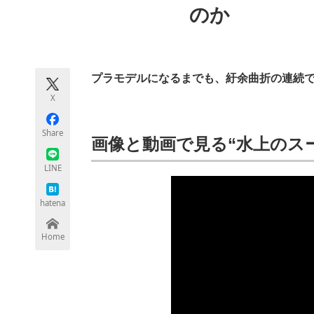
のか
モノづくり技術者専門サイト
エレクトロ
プラモデルになるまでも、紆余曲折の連続
ちょっと気になるネットの話題
X
Share
画像と動画で見る“水上のスー
LINE
hatena
Home