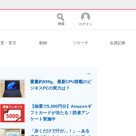
検索
ログイン
教育・育児
動物
リサーチ
会員記事
バイスの未来
好きが集まる 比べて選べる
- PR -
重量約999g、最新CPU搭載のビ
コミュニティ
マーケ×ITの今がよく分かる
ジネスPCの実力は？
【抽選で5,000円分】Amazonギ
・活用を支援
フトカードが当たる！読者アン
ケート実施中
「歩くだけで汗が…！」→ある