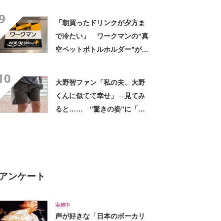
デに「全色ほしいくらい」
9
「参考になりました」
「朝買ったドリンクが夕方ま
で冷たい」 ワークマンの“真
空ペットボトルホルダー”が大
好評 「車の中でも冷え冷
10
え」「もっと早く買えばよか
大野智ファン「私の夫、大野
った」
くんに似てて幸せ」→見てみ
ると…… ‟驚きの姿”に「最
高すぎません？」「本物かと
思いました！」
アンケート
実施中
声が好きな「日本のボーカリ