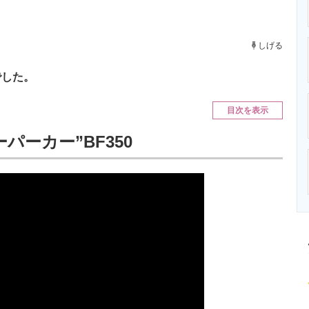
ニクス専門サイト
電子設計の基本と応用
エネルギーの専
しげる
でした。
目次を表示
パーカー”BF350