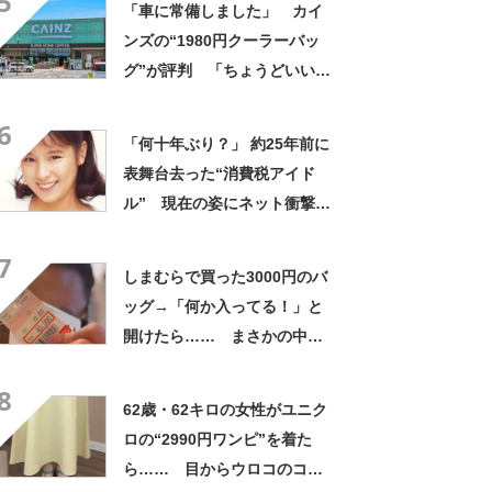
5
「車に常備しました」 カイ
ンズの“1980円クーラーバッ
グ”が評判 「ちょうどいい大
きさ」「保冷剤を止めるベル
6
トが良い」
「何十年ぶり？」 約25年前に
表舞台去った“消費税アイド
ル” 現在の姿にネット衝撃
「いくつになってもかわい
7
い」「また会えるなんて」
しまむらで買った3000円のバ
ッグ→「何か入ってる！」と
開けたら…… まさかの中身
に「買いに走った」「コスパ
8
良すぎる」
62歳・62キロの女性がユニク
ロの“2990円ワンピ”を着た
ら…… 目からウロコのコー