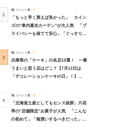
コメント数：
7
2
「もっと早く買えば良かった」 カイン
ズの“車内遮光カーテン”が大人気 「プ
ライバシーも保てて安心」「ぐっすり眠
れました」（2/2） | ライフ ねとらぼリ
サーチ：2ページ目
コメント数：
7
3
兵庫県の「ケーキ」の名店10選！ 一番
うまいと思う店はどこ？【7月12日は
「デコレーションケーキの日」！】
（2/4） | 兵庫県 ねとらぼリサーチ：2ペ
ージ目
コメント数：
5
4
「北海道土産としてもセンス抜群」六花
亭の“店舗限定”お菓子が人気 「こんな
の初めて」「箱買いするべきだった」
（1/2） | 北海道 ねとらぼリサーチ