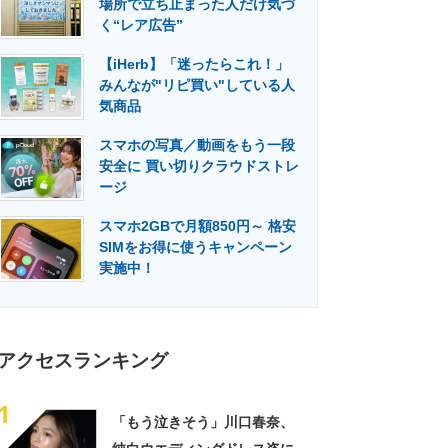
場所で立ち止まった人だけ気づ
門メディア
建設×テクノロジーの最前線
く“レア広告”
【iHerb】「迷ったらこれ！」
みんなが"リピ買い"している人
気商品
スマホの写真／動画をもう一段
安全に 買い切りクラウドストレ
ージ
スマホ2GBで月額850円～ 格安
SIMをお得に使うキャンペーン
実施中！
アクセスランキング
1
「もう泣きそう」川口春奈、