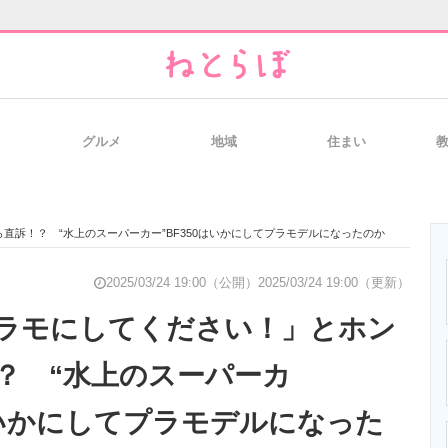
グルメ
地域
住まい
と未来を見通す
スマホと通信の最新トレンド
進化するPCとデ
直訴！？ “水上のスーパーカー”BF350はいかにしてプラモデルになったのか
のいまが分かる
企業ITのトレンドを詳説
経営リーダーの
2025/03/24 19:00（公開）
2025/03/24 19:00（更新）
ラモにしてください！」とホン
？ “水上のスーパーカ
T製品の総合サイト
IT製品の技術・比較・事例
製造業のIT導入
0はいかにしてプラモデルになった