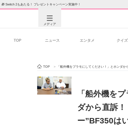
🎁 Switch 2もあたる！ プレゼントキャンペーン実施中！
メディア
TOP
ニュース
エンタメ
クイズ
注目記事を集めた総合ページ
ITの今
TOP
>
「船外機をプラモにしてください！」とホンダから
ビジネスと働き方のヒント
AI活用
「船外機をプ
ダから直訴！
ITエンジニア向け専門サイト
企業向けI
ー”BF35