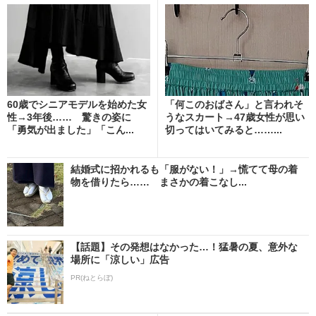
60歳でシニアモデルを始めた女
「何このおばさん」と言われそ
性→3年後…… 驚きの姿に
うなスカート→47歳女性が思い
「勇気が出ました」「こん...
切ってはいてみると……...
結婚式に招かれるも「服がない！」→慌てて母の着
物を借りたら…… まさかの着こなし...
【話題】その発想はなかった…！猛暑の夏、意外な
場所に「涼しい」広告
PR(ねとらぼ)