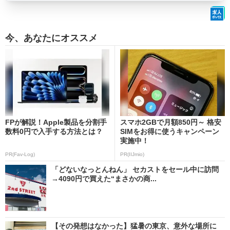
今、あなたにオススメ
FPが解説！Apple製品を分割手
スマホ2GBで月額850円～ 格安
数料0円で入手する方法とは？
SIMをお得に使うキャンペーン
実施中！
PR(Fav-Log)
PR(IIJmio)
「どないなっとんねん」 セカストをセール中に訪問
→4090円で買えた“まさかの商...
【その発想はなかった】猛暑の東京、意外な場所に