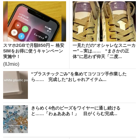
スマホ2GBで月額850円～ 格安
一見ただの“オシャレなスニーカ
SIMをお得に使うキャンペーン
ー”→実は…… “まさかの正
実施中！
体”に思わず仰天「二度...
(IIJmio)
“プラスチックごみ”を集めてコツコツ手作業した
ら…… 完成した“おしゃれアイテム...
きらめく4色のビーズをワイヤーに通し続ける
と……「わぁあああ！」 目がくらむ完成...