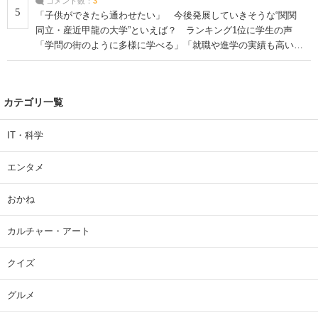
コメント数：
3
5
「子供ができたら通わせたい」 今後発展していきそうな“関関
同立・産近甲龍の大学”といえば？ ランキング1位に学生の声
「学問の街のように多様に学べる」「就職や進学の実績も高い」
| 大学 ねとらぼリサーチ
カテゴリ一覧
IT・科学
エンタメ
おかね
カルチャー・アート
クイズ
グルメ