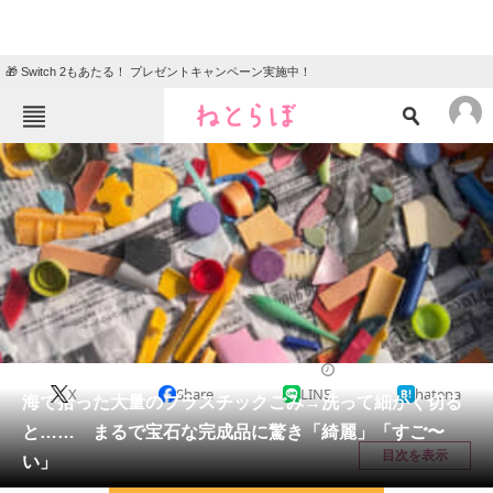
🎁 Switch 2もあたる！ プレゼントキャンペーン実施中！
ねとらぼメニュー
TOP
ニュース
エンタメ
クイズ
グルメ
地域
住まい
教育・育児
動物
リサーチ
ファッション
2025/06/08 09:30（公開）
X
Share
LINE
hatena
会員記事
海で拾った大量のプラスチックごみ→洗って細かく切る
と…… まるで宝石な完成品に驚き「綺麗」「すご〜
メディア
目次を表示
い」
注目記事を集めた総合ページ