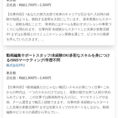
東京都
正社員：時給1,700円～2,300円
【仕事内容】<あなたの努力次第で未来のキャリアが広がる!> 入社時の経
験や知識よりも、挑戦する姿勢を大切にしています。 基本業務からスター
トし、経験を積むことで、 将来的にはチームを動かすポジションや事業づ
くりにも関われます。 仕事内容 未経験からスタートした先輩が多数活躍
中! まずはお客様とのコミュニケーション業務を通じて、ビジネスの基礎
を学んでいただきます。...
動画編集サポートスタッフ/未経験OK/多彩なスキルを身につけ
る/SNSマーケティング/学歴不問
株式会社FFU
東京都
正社員：時給1,800円～2,400円
【仕事内容】<動画編集だけじゃない!幅広いスキルが身につく仕事> これ
からの時代は、一つのスキルだけではなく、複数の能力を持つ人材が求め
られています。 この仕事では動画制作を入り口に、マーケティングや企
画、チーム運営まで幅広く経験できます。 仕事内容 未経験からスタート
した先輩が多数活躍中! まずは先輩スタッフのサポートをしながら、動画
編集やビジネスの基礎から学んでい...