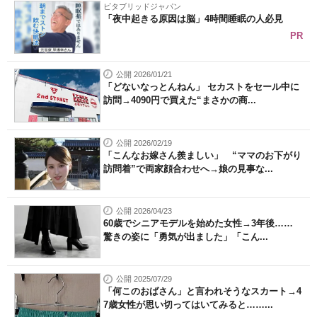
ビタブリッドジャパン
「夜中起きる原因は脳」4時間睡眠の人必見
PR
公開 2026/01/21
「どないなっとんねん」 セカストをセール中に
訪問→4090円で買えた“まさかの商...
公開 2026/02/19
「こんなお嫁さん羨ましい」 “ママのお下がり
訪問着”で両家顔合わせへ→娘の見事な...
公開 2026/04/23
60歳でシニアモデルを始めた女性→3年後……
驚きの姿に「勇気が出ました」「こん...
公開 2025/07/29
「何このおばさん」と言われそうなスカート→4
7歳女性が思い切ってはいてみると……...