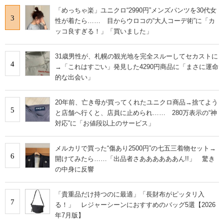
「めっちゃ楽」ユニクロ“2990円”メンズパンツを30代女
3
性が着たら…… 目からウロコの“大人コーデ術”に「カ
ッコ良すぎる！」「買いました」
31歳男性が、札幌の観光地を完全スルーしてセカストに
4
→「これはすごい」発見した4290円商品に「まさに運命
的な出会い」
20年前、亡き母が買ってくれたユニクロ商品→捨てよう
5
と店舗へ行くと、店員に止められ…… 280万表示の“神
対応”に「お値段以上のサービス」
メルカリで買った“傷あり2500円”の七五三着物セット→
6
開けてみたら……「出品者さああああああん!!」 驚き
の中身に反響
「貴重品だけ持つのに最適」「長財布がピッタリ入
7
る！」 レジャーシーンにおすすめのバッグ5選【2026
年7月版】