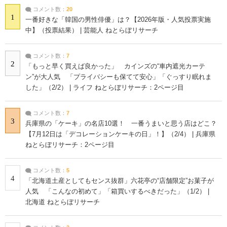
コメント数：
20
1
一番好きな「韓国の男性俳優」は？【2026年版・人気投票実施
中】（投票結果） | 芸能人 ねとらぼリサーチ
コメント数：
7
2
「もっと早く買えば良かった」 カインズの“車内遮光カーテ
ン”が大人気 「プライバシーも保てて安心」「ぐっすり眠れま
した」（2/2） | ライフ ねとらぼリサーチ：2ページ目
コメント数：
7
3
兵庫県の「ケーキ」の名店10選！ 一番うまいと思う店はどこ？
【7月12日は「デコレーションケーキの日」！】（2/4） | 兵庫県
ねとらぼリサーチ：2ページ目
コメント数：
5
4
「北海道土産としてもセンス抜群」六花亭の“店舗限定”お菓子が
人気 「こんなの初めて」「箱買いするべきだった」（1/2） |
北海道 ねとらぼリサーチ