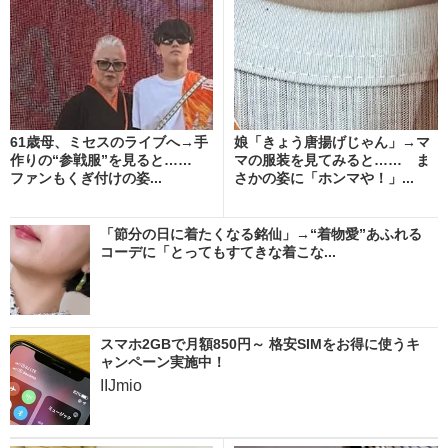
61歳母、ミセスのライブへ→手
娘「きょう唐揚げじゃん」→マ
作りの“参戦服”を見ると……
マの服装を見てみると…… ま
ファンもくぎ付けの姿...
さかの姿に「ホンマや！」...
「節分の日に着たくなる銘仙」→“着物愛”あふれる
コーデに「とってもすてきな着こな...
スマホ2GBで月額850円～ 格安SIMをお得に使うキ
ャンペーン実施中！
IIJmio