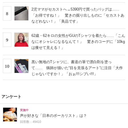
2児ママがセカストへ→5390円で買ったバッグは……
8
「お得ですね！」 驚きの掘り出しものに「セカストあ
などれない！」「美品です」
62歳・62キロの女性がGUのTシャツを着たら……「こん
9
なにオシャレになるなんて！」 驚きのコーデに「10kg
は痩せて見える！」
黒い無地のTシャツに、書道の筆で漂白剤を塗っ
10
て…… 猟師が描いた“目を見張るアート”に注目「大作
じゃないですか！」「おぉ!!!シブい!!!」
アンケート
実施中
声が好きな「日本のボーカリスト」は？
回答数：49410