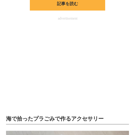
記事を読む
ITの今と未来を見通す
advertisement
スマホと通信の最新トレンド
進化するPCとデバイスの未来
好きが集まる 比べて選べる
ビジネスと働き方のヒント
AI活用のいまが分かる
企業ITのトレンドを詳説
経営リーダーのコミュニティ
マーケ×ITの今がよく分かる
海で拾ったプラごみで作るアクセサリー
ITエンジニア向け専門サイト