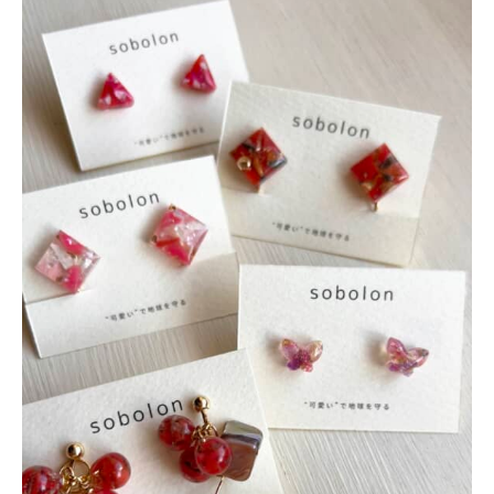
企業向けIT製品の総合サイト
IT製品の技術・比較・事例
製造業のIT導入・活用を支援
モノづくり技術者専門サイト
エレクトロニクス専門サイト
電子設計の基本と応用
エネルギーの専門メディア
建設×テクノロジーの最前線
ちょっと気になるネットの話題