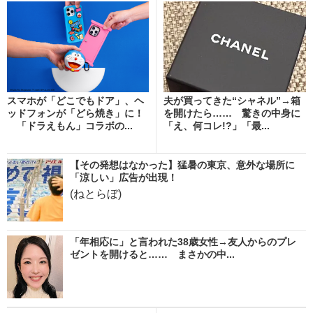
スマホが「どこでもドア」、ヘ
夫が買ってきた“シャネル”→箱
ッドフォンが「どら焼き」に！
を開けたら…… 驚きの中身に
「ドラえもん」コラボの...
「え、何コレ!?」「最...
【その発想はなかった】猛暑の東京、意外な場所に
「涼しい」広告が出現！
(ねとらぼ)
「年相応に」と言われた38歳女性→友人からのプレ
ゼントを開けると…… まさかの中...