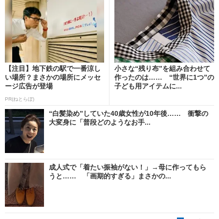
【注目】地下鉄の駅で一番涼し
小さな“残り布”を組み合わせて
い場所？まさかの場所にメッセ
作ったのは…… “世界に1つ”の
ージ広告が登場
子ども用アイテムに...
PR(ねとらぼ)
“白髪染め”していた40歳女性が10年後…… 衝撃の
大変身に「普段どのようなお手...
成人式で「着たい振袖がない！」→母に作ってもら
うと…… 「画期的すぎる」まさかの...