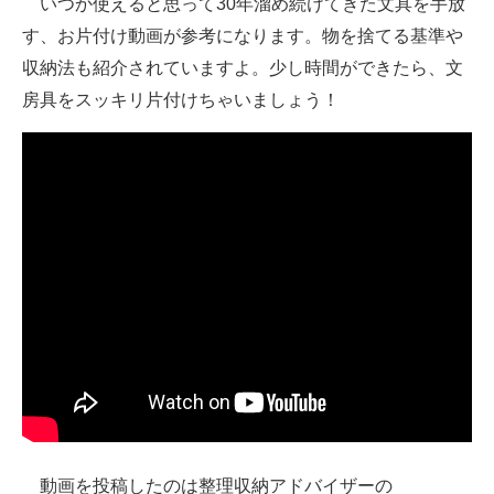
いつか使えると思って30年溜め続けてきた文具を手放
す、お片付け動画が参考になります。物を捨てる基準や
ITの今と未来を見通す
収納法も紹介されていますよ。少し時間ができたら、文
スマホと通信の最新トレンド
房具をスッキリ片付けちゃいましょう！
進化するPCとデバイスの未来
好きが集まる 比べて選べる
ビジネスと働き方のヒント
AI活用のいまが分かる
企業ITのトレンドを詳説
経営リーダーのコミュニティ
マーケ×ITの今がよく分かる
ITエンジニア向け専門サイト
動画を投稿したのは整理収納アドバイザーの