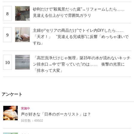
砂利だけで“殺風景だった庭”→リフォームしたら……
8
見違える仕上がりで雰囲気ガラリ
主婦が“セリアの商品だけ”でトイレ内DIYしたら……
9
「天才！」 “見違える完成形”に反響「めっちゃ凄いで
すね」
「高圧洗浄だけじゃ無理」築15年の水が流れないキッチ
10
ン排水口→中で“育っていた”のは…… 衝撃の光景に
「排水って大変」
アンケート
実施中
声が好きな「日本のボーカリスト」は？
回答数：49502