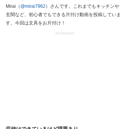
Mirai（
@mirai7962
）さんです。これまでもキッチンや
企業向けIT製品の総合サイト
玄関など、初心者でもできる片付け動画を投稿していま
IT製品の技術・比較・事例
す。今回は文具をお片付け！
製造業のIT導入・活用を支援
advertisement
モノづくり技術者専門サイト
エレクトロニクス専門サイト
電子設計の基本と応用
エネルギーの専門メディア
建設×テクノロジーの最前線
ちょっと気になるネットの話題