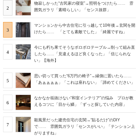
物寂しかった“古民家の寝室”→照明をつけたら…… 雰
2
囲気ガラリ「素晴らしい」「センス抜群」
マンションから中古住宅に引っ越して10年後→玄関を開
3
けたら…… 「とても素敵でした」「綺麗ですね」
今にも朽ち果てそうなボロボロテーブル→削って組み直
4
したら……「見違えるほど良くなった」「信じられな
い」【海外】
思い切って買った“6万円の椅子”→縁側に置いたら……
5
「あぁぁぁぁ」「これは座れない」「諦めてください」
なかなか垢抜けない“和室インテリア”の悩み プロが教
6
えるコツに「目から鱗」「ずっと探していた内容」
殺風景だった建売住宅の玄関→“貼るだけ”のDIY
7
で…… 雰囲気ガラリ「センスがいい」「テンション上
がりますね」