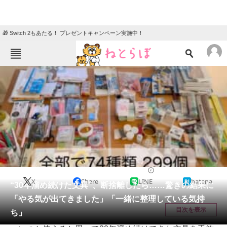
🎁 Switch 2もあたる！ プレゼントキャンペーン実施中！
ねとらぼメニュー
TOP
ニュース
エンタメ
クイズ
グルメ
地域
住まい
教育・育児
動物
リサーチ
住まい
2025/10/03 20:15（公開）
X
Share
LINE
hatena
会員記事
“30年溜め続けた文具”、断捨離したら……驚きの結果に
「やる気が出てきました」「一緒に整理している気持
メディア
目次を表示
ち」
注目記事を集めた総合ページ