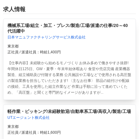
求人情報
機械系工場/組立・加工・プレス/製造/工場/派遣の仕事/20～40
代活躍中
日本マニュファクチャリングサービス株式会社
東京都
正社員 / 派遣社員：時給1,400円
【仕事内容】未経験から始めるモノづくり お休み多めで働きやすさ抜群!
年間休日125日、GW・夏季・年末年始休暇あり 食堂や売店完備 産業機器
製造、組立補助及び付随する業務 公共施設や工場などで使用される高圧盤
の製造業務を担当していただきます! 〈主なお仕事〉 部品の組付けや配線
の接続、工具を使用した組立作業など 作業は手順に沿って進めていくた
め、「高圧盤」と聞くと専門的なイメージがありますが...
軽作業・ピッキング/未経験歓迎/自動車系工場/高収入/製造/工場
UTエージェント株式会社
東京都
正社員 / 派遣社員：時給1,600円