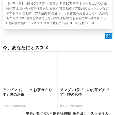
【仕事内容】<20~30代活躍中>高収入 月収30万円可 ドアトリムの受入出
荷作業 土日休み×長期休暇あり 経験不問
自動車ドア部品のピッキングなど
ドアトリム(自動車ドアの室内側)の受入・出荷作業をお任せします! 人気の
モクモク作業! 複雑な業務ではないので未経験でも安心です <具体的には…
> 指示書に従いピッキング 台車に載せて出荷 <1日の流れ> (日勤...
今、あなたにオススメ
アマゾン1位「このお茶ガチで
アマゾン1位「このお茶ガチで
す」噂のお茶
す」噂のお茶
PR(ハーブ健康本舗)
PR(ハーブ健康本舗)
中身が見えない“長身収納棚”を全出し→スッキリ大