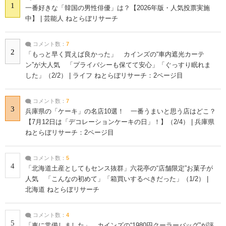
1
一番好きな「韓国の男性俳優」は？【2026年版・人気投票実施
中】 | 芸能人 ねとらぼリサーチ
コメント数：
7
2
「もっと早く買えば良かった」 カインズの“車内遮光カーテ
ン”が大人気 「プライバシーも保てて安心」「ぐっすり眠れま
した」（2/2） | ライフ ねとらぼリサーチ：2ページ目
コメント数：
7
3
兵庫県の「ケーキ」の名店10選！ 一番うまいと思う店はどこ？
【7月12日は「デコレーションケーキの日」！】（2/4） | 兵庫県
ねとらぼリサーチ：2ページ目
コメント数：
5
4
「北海道土産としてもセンス抜群」六花亭の“店舗限定”お菓子が
人気 「こんなの初めて」「箱買いするべきだった」（1/2） |
北海道 ねとらぼリサーチ
コメント数：
4
5
「車に常備しました」 カインズの“1980円クーラーバッグ”が評