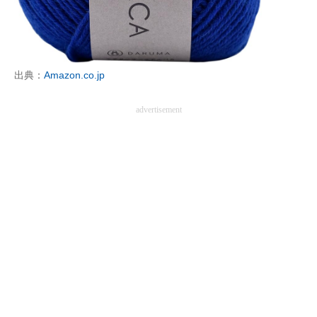
企業向けIT製品の総合サイト
IT製品の技術・比較・事例
出典：
Amazon.co.jp
製造業のIT導入・活用を支援
モノづくり技術者専門サイト
advertisement
エレクトロニクス専門サイト
電子設計の基本と応用
エネルギーの専門メディア
建設×テクノロジーの最前線
ちょっと気になるネットの話題