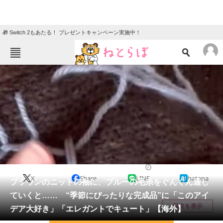
🎁 Switch 2もあたる！ プレゼントキャンペーン実施中！
ねとらぼメニュー
TOP
ニュース
エンタメ
クイズ
グルメ
地域
住まい
教育・育児
動物
リサーチ
編み物
2025/12/08 11:00（公開）
X
Share
LINE
hatena
会員記事
ブラウンのニットの袖に、ブルーの毛糸をぐんぐん通し
ていくと…… “季節にぴったりな完成品”に「このアイ
メディア
目次を表示
デア大好き」「エレガントでキュート」【海外】
注目記事を集めた総合ページ