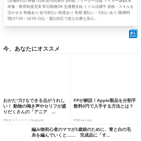
(実働8h/日) 研修7日間:給与同条件 [特徴] フリーター活躍 マイカー通勤OK
研修・教育制度充実 即日勤務OK 交通費支給 ミドル活躍中 資格・スキルを
活かせる 制服あり 給与前払い制度あり 長期 週払い・日払いあり [勤務時
間] 07:00～16:00 日払・週払対応で急な出費も安心...
今、あなたにオススメ
おかたづけもできる点がうれし
FPが解説！Apple製品を分割手
い！ 動物の鳴き声やセリフが盛
数料0円で入手する方法とは？
りだくさんの「アニア ...
PR(タカラトミー｜Hugkum)
PR(Fav-Log)
編み物初心者のママが1歳娘のために、青と白の毛
糸を編んでいくと…… 完成品に「す...