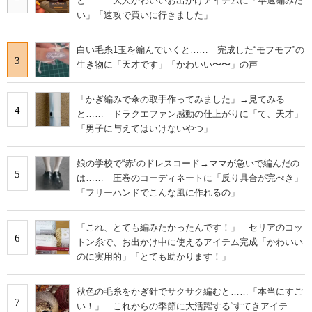
と…… 大人かわいいお出かけアイテムに「早速編みた
い」「速攻で買いに行きました」
白い毛糸1玉を編んでいくと…… 完成した“モフモフ”の
3
生き物に「天才です」「かわいい〜〜」の声
「かぎ編みで傘の取手作ってみました」→見てみる
4
と…… ドラクエファン感動の仕上がりに「て、天才」
「男子に与えてはいけないやつ」
娘の学校で“赤”のドレスコード→ママが急いで編んだの
5
は…… 圧巻のコーディネートに「反り具合が完ぺき」
「フリーハンドでこんな風に作れるの」
「これ、とても編みたかったんです！」 セリアのコッ
6
トン糸で、お出かけ中に使えるアイテム完成「かわいい
のに実用的」「とても助かります！」
秋色の毛糸をかぎ針でサクサク編むと……「本当にすご
7
い！」 これからの季節に大活躍する“すてきアイテ