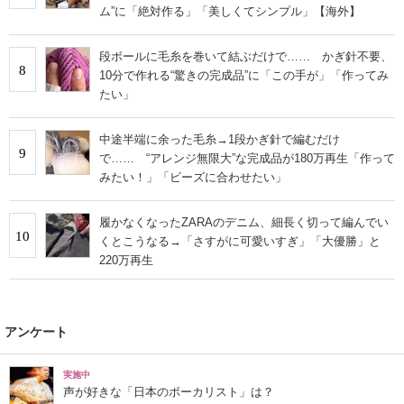
ム”に「絶対作る」「美しくてシンプル」【海外】
段ボールに毛糸を巻いて結ぶだけで…… かぎ針不要、
8
10分で作れる“驚きの完成品”に「この手が」「作ってみ
たい」
中途半端に余った毛糸→1段かぎ針で編むだけ
9
で…… “アレンジ無限大”な完成品が180万再生「作って
みたい！」「ビーズに合わせたい」
履かなくなったZARAのデニム、細長く切って編んでい
10
くとこうなる→「さすがに可愛いすぎ」「大優勝」と
220万再生
アンケート
実施中
声が好きな「日本のボーカリスト」は？