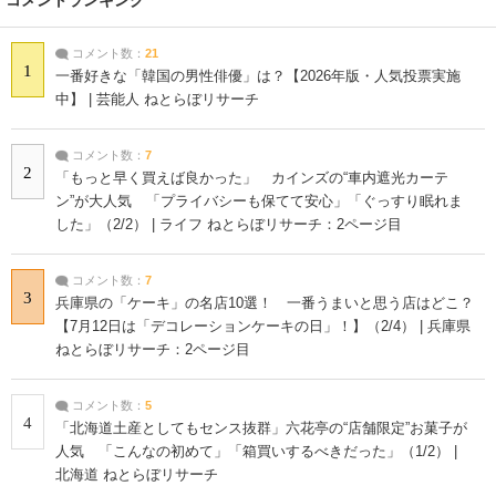
コメント数：
21
1
一番好きな「韓国の男性俳優」は？【2026年版・人気投票実施
中】 | 芸能人 ねとらぼリサーチ
コメント数：
7
2
「もっと早く買えば良かった」 カインズの“車内遮光カーテ
ン”が大人気 「プライバシーも保てて安心」「ぐっすり眠れま
した」（2/2） | ライフ ねとらぼリサーチ：2ページ目
コメント数：
7
3
兵庫県の「ケーキ」の名店10選！ 一番うまいと思う店はどこ？
【7月12日は「デコレーションケーキの日」！】（2/4） | 兵庫県
ねとらぼリサーチ：2ページ目
コメント数：
5
4
「北海道土産としてもセンス抜群」六花亭の“店舗限定”お菓子が
人気 「こんなの初めて」「箱買いするべきだった」（1/2） |
北海道 ねとらぼリサーチ