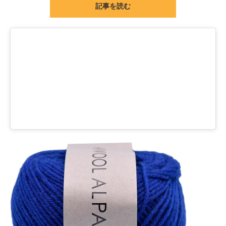
記事を読む
ITの今と未来を見通す
スマホと通信の最新トレンド
進化するPCとデバイスの未来
好きが集まる 比べて選べる
ビジネスと働き方のヒント
AI活用のいまが分かる
企業ITのトレンドを詳説
経営リーダーのコミュニティ
マーケ×ITの今がよく分かる
ITエンジニア向け専門サイト