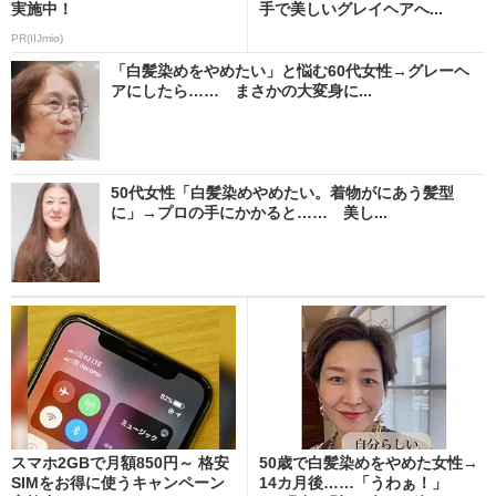
実施中！
手で美しいグレイヘアへ...
PR(IIJmio)
「白髪染めをやめたい」と悩む60代女性→グレーヘ
アにしたら…… まさかの大変身に...
50代女性「白髪染めやめたい。着物がにあう髪型
に」→プロの手にかかると…… 美し...
スマホ2GBで月額850円～ 格安
50歳で白髪染めをやめた女性→
SIMをお得に使うキャンペーン
14カ月後……「うわぁ！」