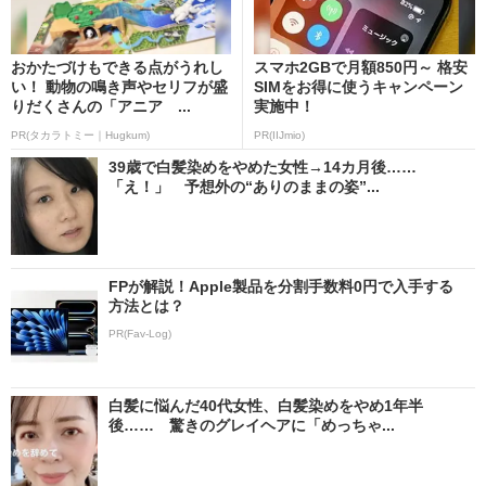
おかたづけもできる点がうれし
スマホ2GBで月額850円～ 格安
い！ 動物の鳴き声やセリフが盛
SIMをお得に使うキャンペーン
りだくさんの「アニア ...
実施中！
PR(タカラトミー｜Hugkum)
PR(IIJmio)
39歳で白髪染めをやめた女性→14カ月後……
「え！」 予想外の“ありのままの姿”...
FPが解説！Apple製品を分割手数料0円で入手する
方法とは？
PR(Fav-Log)
白髪に悩んだ40代女性、白髪染めをやめ1年半
後…… 驚きのグレイヘアに「めっちゃ...