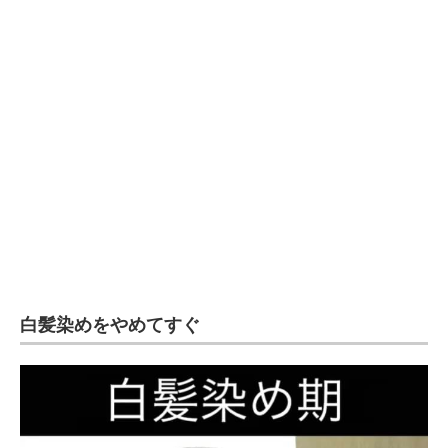
企業向けIT製品の総合サイト
IT製品の技術・比較・事例
製造業のIT導入・活用を支援
モノづくり技術者専門サイト
エレクトロニクス専門サイト
電子設計の基本と応用
エネルギーの専門メディア
白髪染めをやめてすぐ
建設×テクノロジーの最前線
ちょっと気になるネットの話題