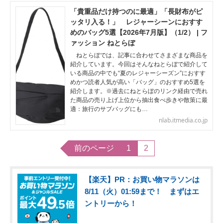
「貴重品だけ持つのに最適」「長財布がピ
ッタリ入る！」 レジャーシーンにおすす
めのバッグ5選【2026年7月版】（1/2） | フ
ァッション ねとらぼ
ねとらぼでは、記事に合わせてさまざまな商品を
紹介しています。今回はそんなねとらぼで紹介して
いる商品の中でも“夏のレジャーシーズン”におすす
めかつ読者人気が高い「バッグ」のおすすめ5選を
紹介します。※過去にねとらぼのリンク経由で売れ
た商品の売り上げ上位から抽出食べ歩きや散策に最
適：旅行のサブバッグにも…
nlab.itmedia.co.jp
前のページ
1
2
【楽天】PR：お買い物マラソンは
8/11（火）01:59まで！ まずはエ
ントリーから！