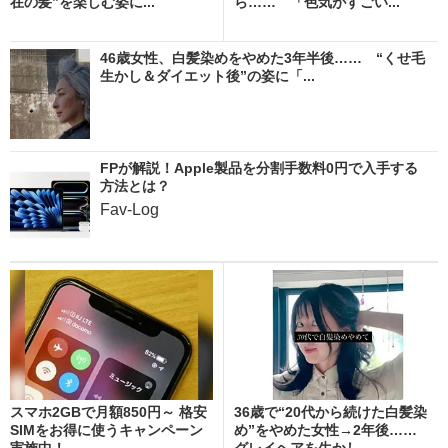
在の髪”を楽しむ姿に...
ら…… 「色気がすごい...
46歳女性、白髪染めをやめた3年半後…… “くせ毛
生かし＆ダイエット後”の姿に「...
FPが解説！Apple製品を分割手数料0円で入手する
方法とは？
Fav-Log
スマホ2GBで月額850円～ 格安
36歳で“20代から続けた白髪染
SIMをお得に使うキャンペーン
め”をやめた女性→2年後……
実施中！
グレイヘアを生かし...