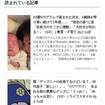
読まれている記事
23週573グラムで産まれた次女、2歳姉が寄
り添い続けて1年後…… “現在の姿”に涙
「生命力のすごさに感動」「大好きが伝わ
る！」（1/2） | 教育・子育て ねとらぼ
23週573グラムで生まれた赤ちゃんが1歳の誕生
日を迎えた写真がThreadsに投稿され、話題に。特
に真っすぐな愛が伝わるような、2歳年長の姉と育
んできた絆は「泣けてきます」と多くの人の感動を
呼んでいます。NICUに入院していた次女、「1歳
になりました！」 投稿者は3歳と1歳の姉妹のマ
マ…
nlab.itmedia.co.jp
親「ディズニーの缶捨てるけどいる？」20
代息子「欲しい！」→「!!!!?????」 生ま
れる前の貴重なグッズに「うっわ！」「め
っちゃお宝!!」（1/2） | ライフスタイル ね
とらぼ