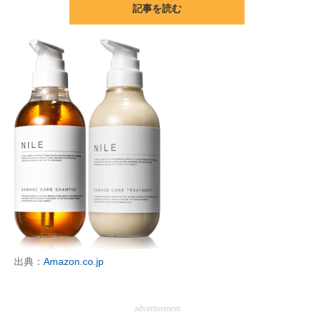
記事を読む
ITの今と未来を見通す
スマホと通信の最新トレンド
進化するPCとデバイスの未来
好きが集まる 比べて選べる
ビジネスと働き方のヒント
AI活用のいまが分かる
企業ITのトレンドを詳説
経営リーダーのコミュニティ
出典：
Amazon.co.jp
マーケ×ITの今がよく分かる
ITエンジニア向け専門サイト
advertisement