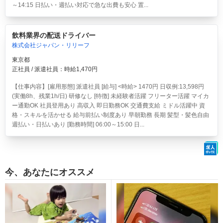
～14:15 日払い・週払い対応で急な出費も安心 置...
飲料業界の配送ドライバー
株式会社ジャパン・リリーフ
東京都
正社員 / 派遣社員：時給1,470円
【仕事内容】[雇用形態] 派遣社員 [給与] <時給> 1470円 日収例:13,598円
(実働8h、残業1h/日) 研修なし [特徴] 未経験者活躍 フリーター活躍 マイカ
ー通勤OK 社員登用あり 高収入 即日勤務OK 交通費支給 ミドル活躍中 資
格・スキルを活かせる 給与前払い制度あり 早朝勤務 長期 髪型・髪色自由
週払い・日払いあり [勤務時間] 06:00～15:00 日...
今、あなたにオススメ