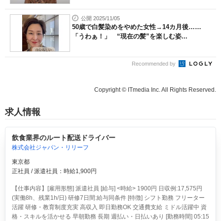
公開 2025/11/05
50歳で白髪染めをやめた女性→14カ月後……
「うわぁ！」 “現在の髪”を楽しむ姿...
Recommended by
Copyright © ITmedia Inc. All Rights Reserved.
求人情報
飲食業界のルート配送ドライバー
株式会社ジャパン・リリーフ
東京都
正社員 / 派遣社員：時給1,900円
【仕事内容】[雇用形態] 派遣社員 [給与] <時給> 1900円 日収例:17,575円
(実働8h、残業1h/日) 研修7日間:給与同条件 [特徴] シフト勤務 フリーター
活躍 研修・教育制度充実 高収入 即日勤務OK 交通費支給 ミドル活躍中 資
格・スキルを活かせる 早朝勤務 長期 週払い・日払いあり [勤務時間] 05:15