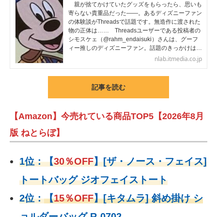
親が捨てかけていたグッズをもらったら、思いも
寄らない貴重品だった――。あるディズニーファン
の体験談がThreadsで話題です。無造作に渡された
物の正体は…… Threadsユーザーである投稿者の
シモスケェ（@rahm_endaisuki）さんは、グーフ
ィー推しのディズニーファン。話題のきっかけは…
nlab.itmedia.co.jp
記事を読む
【Amazon】今売れている商品TOP5【2026年8月
版 ねとらぼ】
1位：
【
30％OFF
】
[ザ・ノース・フェイス]
トートバッグ ジオフェイストート
2位：
【
15％OFF
】
[キタムラ] 斜め掛け シ
ョルダーバッグ R-0702