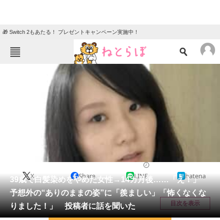
🎁 Switch 2もあたる！ プレゼントキャンペーン実施中！
ねとらぼメニュー
TOP
ニュース
エンタメ
クイズ
グルメ
地域
住まい
教育・育児
動物
リサーチ
美容
2025/12/23 21:00（公開）
X
Share
LINE
hatena
会員記事
39歳で白髪染めをやめた女性→14カ月後……「え！」
予想外の“ありのままの姿”に「羨ましい」「怖くなくな
メディア
目次を表示
りました！」 投稿者に話を聞いた
注目記事を集めた総合ページ