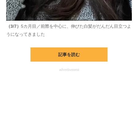
（3/7）
5カ月目／前際を中心に、伸びた白髪がだんだん目立つよ
うになってきました
記事を読む
advertisement