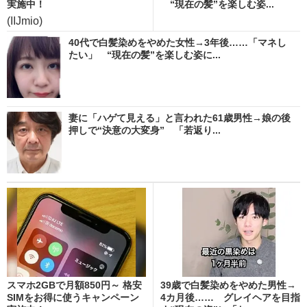
実施中！
“現在の髪”を楽しむ姿...
(IIJmio)
40代で白髪染めをやめた女性→3年後……「マネし
たい」 “現在の髪”を楽しむ姿に...
妻に「ハゲて見える」と言われた61歳男性→娘の後
押しで“決意の大変身” 「若返り...
スマホ2GBで月額850円～ 格安
39歳で白髪染めをやめた男性→
SIMをお得に使うキャンペーン
4カ月後…… グレイヘアを目指