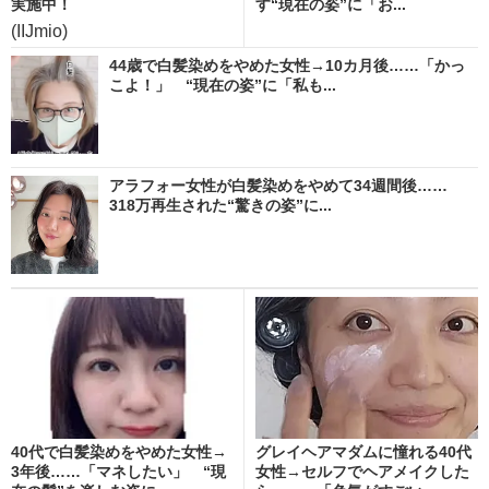
実施中！
す“現在の姿”に「お...
(IIJmio)
44歳で白髪染めをやめた女性→10カ月後……「かっ
こよ！」 “現在の姿”に「私も...
アラフォー女性が白髪染めをやめて34週間後……
318万再生された“驚きの姿”に...
40代で白髪染めをやめた女性→
グレイヘアマダムに憧れる40代
3年後……「マネしたい」 “現
女性→セルフでヘアメイクした