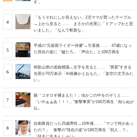
す」
「もうそれにしか見えない」2児ママが買ったテーブル
4
→上から見ると…… まさかの光景に「ドアップかと思
いました」「なんて斬新な」
平成の“元仮面ライダー俳優”→引退後…… 47歳になっ
5
た現在の姿に「嘘だろ」「声出た」と108万再生
和歌山県の道路標識→文字を見ると…… “異変”すぎる
6
光景が70万表示「AI画像かとおもた」「架空の文字みた
い」
娘「コオロギ捕まえた！」虫かごの中をのぞくと……
7
「いやぁぁあ！！！」“衝撃事実”が160万再生「知らぬが
仏」
自衛隊員だった25歳男性→10年後……「マジで何があっ
8
たの？」 衝撃の“現在の姿”が180万再生「別人…？」
「好きに生きんしゃい」