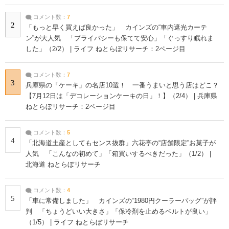
コメント数：
7
2
「もっと早く買えば良かった」 カインズの“車内遮光カーテ
ン”が大人気 「プライバシーも保てて安心」「ぐっすり眠れま
した」（2/2） | ライフ ねとらぼリサーチ：2ページ目
コメント数：
7
3
兵庫県の「ケーキ」の名店10選！ 一番うまいと思う店はどこ？
【7月12日は「デコレーションケーキの日」！】（2/4） | 兵庫県
ねとらぼリサーチ：2ページ目
コメント数：
5
4
「北海道土産としてもセンス抜群」六花亭の“店舗限定”お菓子が
人気 「こんなの初めて」「箱買いするべきだった」（1/2） |
北海道 ねとらぼリサーチ
コメント数：
4
5
「車に常備しました」 カインズの“1980円クーラーバッグ”が評
判 「ちょうどいい大きさ」「保冷剤を止めるベルトが良い」
（1/5） | ライフ ねとらぼリサーチ