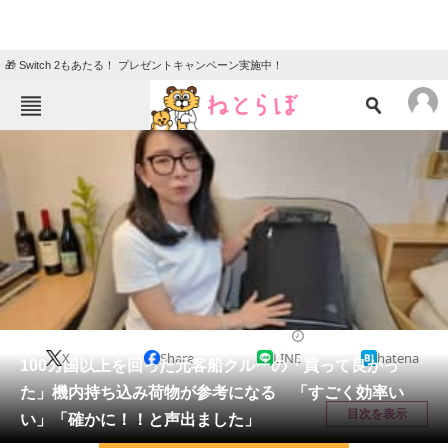
🎁 Switch 2もあたる！ プレゼントキャンペーン実施中！
ねとらぼメニュー
TOP
ニュース
エンタメ
クイズ
グルメ
地域
住まい
教育・育児
動物
リサーチ
ライフスタイル
2026/01/23 20:15（公開）
X
Share
LINE
hatena
会員記事
100カ国以上を回った元客船クルーの「買って良かっ
た」機内持ち込み荷物が参考になる 「すごく効率い
メディア
目次を表示
い」「確かに！！と声出ました」
注目記事を集めた総合ページ