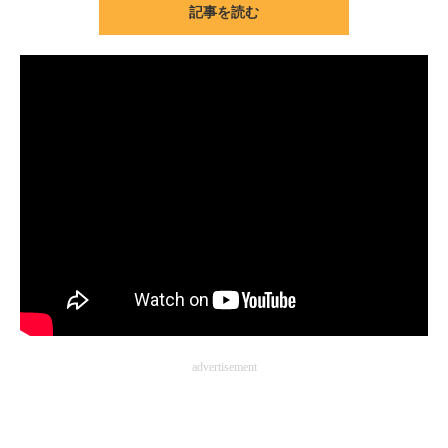
記事を読む
ITの今と未来を見通す
スマホと通信の最新トレンド
進化するPCとデバイスの未来
好きが集まる 比べて選べる
ビジネスと働き方のヒント
AI活用のいまが分かる
企業ITのトレンドを詳説
経営リーダーのコミュニティ
advertisement
マーケ×ITの今がよく分かる
ITエンジニア向け専門サイト