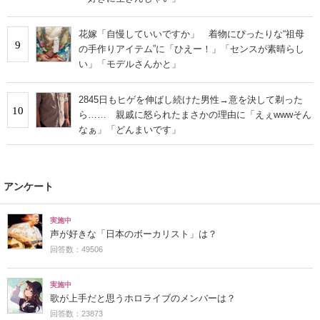
花嫁「自慢していいですか」 着物にぴったりな“祖母
9
の手作りアイテム”に「ひえー！」「センスが素晴らし
い」「モデルさんかと」
2845日もヒゲを伸ばし続けた男性→意を決して剃った
10
ら…… 親戚に怒られたまさかの理由に「えぇwwwそん
なぁ」「どんまいです」
アンケート
実施中
声が好きな「日本のボーカリスト」は？
回答数：49506
実施中
歌が上手だと思うホロライブのメンバーは？
回答数：23873