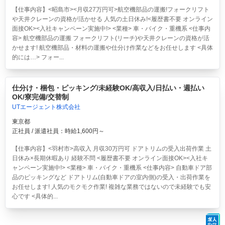
【仕事内容】<昭島市><月収27万円可>航空機部品の運搬!フォークリフト
や天井クレーンの資格が活かせる 人気の土日休み!<履歴書不要 オンライン
面接OK><入社キャンペーン実施中!> <業種> 車・バイク・重機系 <仕事内
容> 航空機部品の運搬 フォークリフト(リーチ)や天井クレーンの資格が活
かせます! 航空機部品・材料の運搬や仕分け作業などをお任せします <具体
的には…> フォー...
仕分け・梱包・ピッキング/未経験OK/高収入/日払い・週払い
OK/寮完備/交替制
UTエージェント株式会社
東京都
正社員 / 派遣社員：時給1,600円～
【仕事内容】<羽村市>高収入 月収30万円可 ドアトリムの受入出荷作業 土
日休み×長期休暇あり 経験不問 <履歴書不要 オンライン面接OK><入社キ
ャンペーン実施中!> <業種> 車・バイク・重機系 <仕事内容> 自動車ドア部
品のピッキングなど ドアトリム(自動車ドアの室内側)の受入・出荷作業を
お任せします! 人気のモクモク作業! 複雑な業務ではないので未経験でも安
心です <具体的...