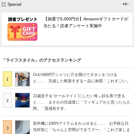
Special
- PR -
【抽選で5,000円分】Amazonギフトカードが
当たる！読者アンケート実施中
「ライフスタイル」のアクセスランキング
GUの990円Tシャツに穴を開けてボタンをつける
1
と…… 完成した斬新すぎる一品に称賛「これすごい」
22歳息子を“オールマイト”にしたい母→顔を黒で塗る
2
と…… まさかの完成度に「フィギュアかと思ったら人
間」「質感良すぎ」
室外機に100均アイテムをかぶせると…… お手軽な日
3
光対策に「ちゃんと空間ができてグー」「これで楽しま