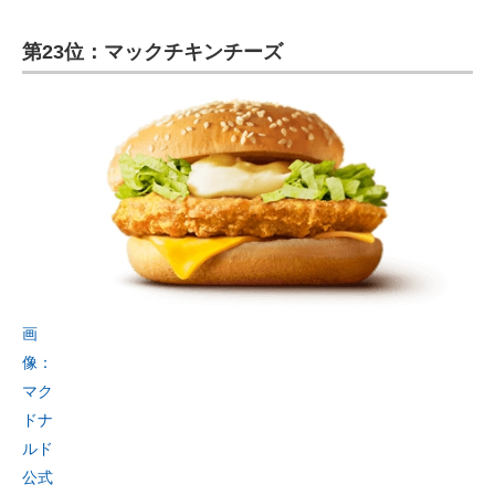
第23位：マックチキンチーズ
画
像：
マク
ドナ
ルド
公式