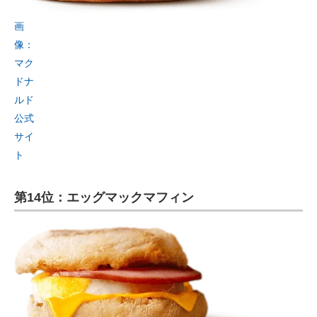
画
像：
マク
ドナ
ルド
公式
サイ
ト
第14位：エッグマックマフィン