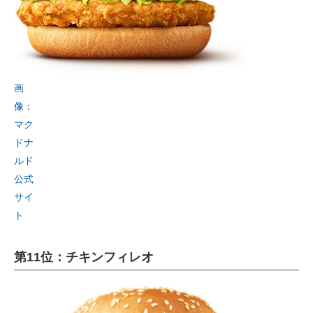
画
像：
マク
ドナ
ルド
公式
サイ
ト
第11位：チキンフィレオ