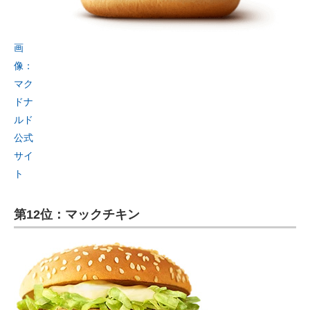
画
像：
マク
ドナ
ルド
公式
サイ
ト
第12位：マックチキン