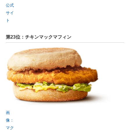
公式
サイ
ト
第23位：チキンマックマフィン
画
像：
マク