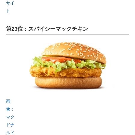
サイ
ト
第23位：スパイシーマックチキン
画
像：
マク
ドナ
ルド