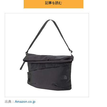
記事を読む
ITの今と未来を見通す
スマホと通信の最新トレンド
進化するPCとデバイスの未来
好きが集まる 比べて選べる
ビジネスと働き方のヒント
AI活用のいまが分かる
企業ITのトレンドを詳説
経営リーダーのコミュニティ
マーケ×ITの今がよく分かる
出典：
Amazon.co.jp
ITエンジニア向け専門サイト