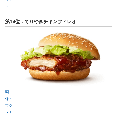
ト
第14位：てりやきチキンフィレオ
画
像：
マク
ドナ