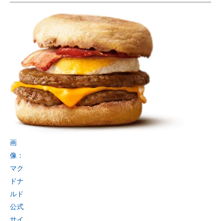
画
像：
マク
ドナ
ルド
公式
サイ