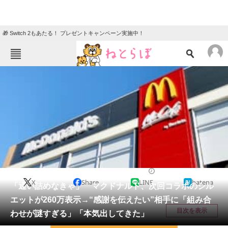
🎁 Switch 2もあたる！ プレゼントキャンペーン実施中！
ねとらぼメニュー
TOP
ニュース
エンタメ
クイズ
グルメ
地域
住まい
教育・育児
動物
リサーチ
グルメ
2026/04/10 20:36（公開）
X
Share
LINE
hatena
会員記事
「通い詰めなきゃ」 マクドナルド、次回コラボのシル
エットが260万表示→“感謝を伝えたい”相手に「組み合
メディア
目次を表示
わせが謎すぎる」「本気出してきた」
注目記事を集めた総合ページ