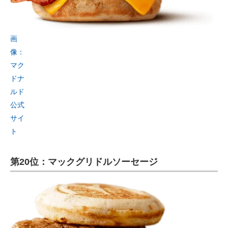
画
像：
マク
ドナ
ルド
公式
サイ
ト
第20位：マックグリドルソーセージ