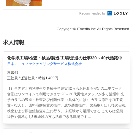
Recommended by
Copyright © ITmedia Inc. All Rights Reserved.
求人情報
化学系工場/検査・検品/製造/工場/派遣の仕事/20～40代活躍中
日本マニュファクチャリングサービス株式会社
東京都
正社員 / 派遣社員：時給1,400円
【仕事内容】福利厚生や各種手当充実!収入もお休みも安定の工場ワーク
食堂はワンコインで利用できます 20～30代男性スタッフが多く活躍中 光
学ガラスの製造・検査及び付随作業 〈具体的には〉 ガラス原料を加工装
置へ投入し、原料溶解装置の操作、成型装置操作、 製品取り出し後の目視
検査および顕微鏡検査を主に行う。 未経験から活躍できる こちらは必須
経験や資格なし! 未経験の方も活躍できる職場です ...