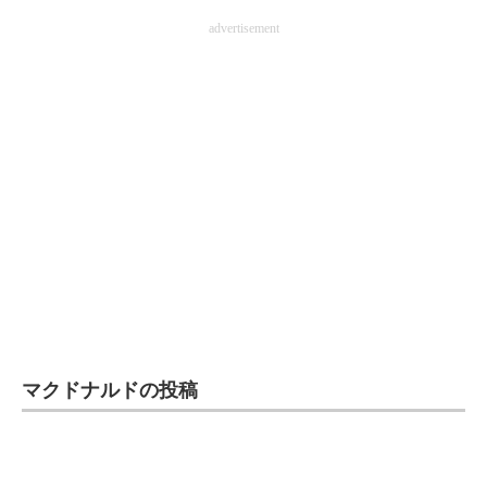
企業向けIT製品の総合サイト
advertisement
IT製品の技術・比較・事例
製造業のIT導入・活用を支援
モノづくり技術者専門サイト
エレクトロニクス専門サイト
電子設計の基本と応用
エネルギーの専門メディア
建設×テクノロジーの最前線
マクドナルドの投稿
ちょっと気になるネットの話題