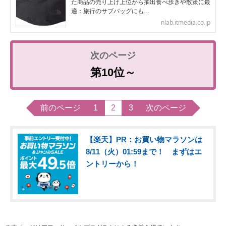
た商品の売り上げ上位から抽出食べ歩きや散策に最
適：旅行のサブバッグにも…
nlab.itmedia.co.jp
第10位～
前のページ
1
2
3
次のページ
【楽天】PR：お買い物マラソンは
8/11（火）01:59まで！ まずはエ
ントリーから！