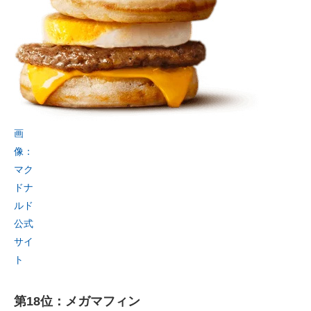
画
像：
マク
ドナ
ルド
公式
サイ
ト
第18位：メガマフィン