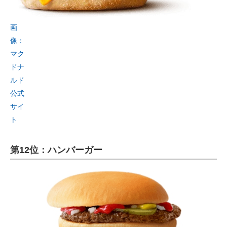
画
像：
マク
ドナ
ルド
公式
サイ
ト
第12位：ハンバーガー