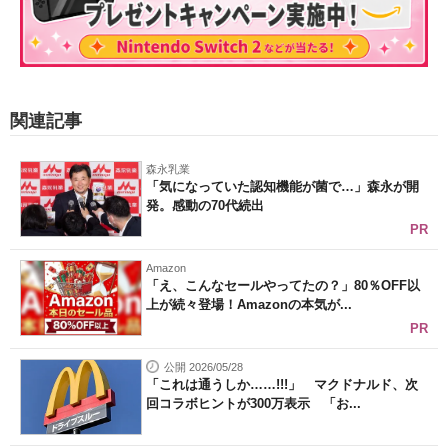
関連記事
森永乳業
「気になっていた認知機能が菌で…」森永が開
発。感動の70代続出
PR
Amazon
「え、こんなセールやってたの？」80％OFF以
上が続々登場！Amazonの本気が...
PR
公開 2026/05/28
「これは通うしか……!!!」 マクドナルド、次
回コラボヒントが300万表示 「お...