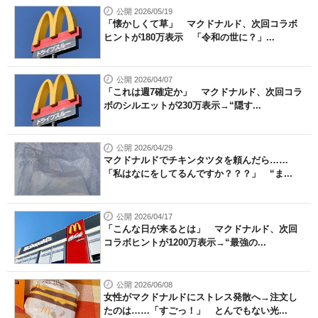
公開 2026/05/19
「懐かしくて草」 マクドナルド、次回コラボ
ヒントが180万表示 「令和の世に？」...
公開 2026/04/07
「これは週7確定か」 マクドナルド、次回コラ
ボのシルエットが230万表示→“隠す...
公開 2026/04/29
マクドナルドでチキンタツタを頼んだら……
「私はなにをしてるんですか？？？」 “ま...
公開 2026/04/17
「こんな日が来るとは」 マクドナルド、次回
コラボヒントが1200万表示→“最強の...
公開 2026/06/08
女性がマクドナルドにストレス発散へ→注文し
たのは……「すごっ！」 とんでもない光...