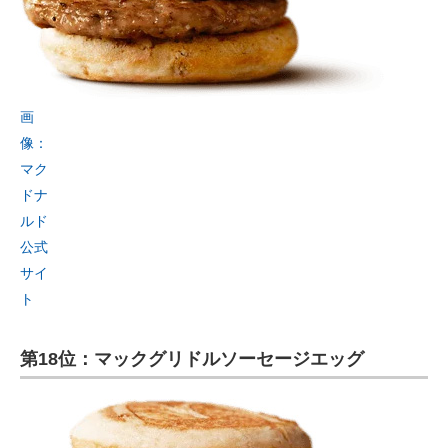
画
像：
マク
ドナ
ルド
公式
サイ
ト
第18位：マックグリドルソーセージエッグ