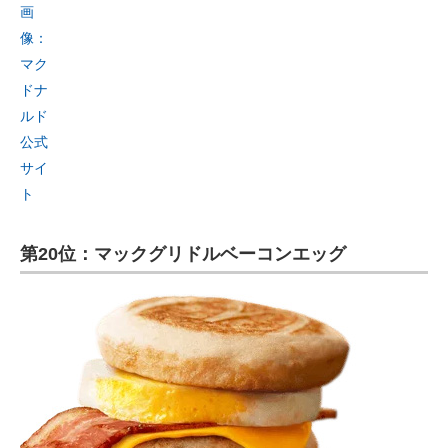
画
像：
マク
ドナ
ルド
公式
サイ
ト
第20位：マックグリドルベーコンエッグ