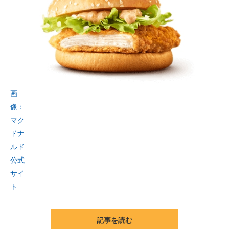
画
像：
マク
ドナ
ルド
公式
サイ
ト
記事を読む