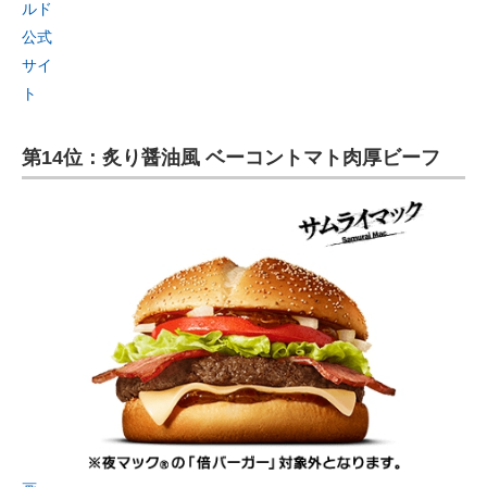
ルド
公式
サイ
ト
第14位：炙り醤油風 ベーコントマト肉厚ビーフ