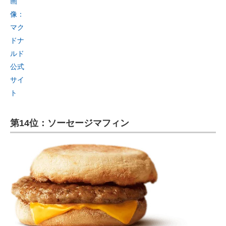
画
像：
マク
ドナ
ルド
公式
サイ
ト
第14位：ソーセージマフィン