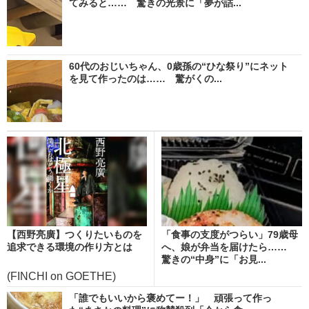
てみると…… 驚きの光景に「夢が詰...
60代のおじいちゃん、0歳孫の“ひな祭り”にネット
を見て作ったのは…… 驚がくの...
【西野亮廣】つくりたいものを
「食事の支度がつらい」79歳母
追求できる環境の作り方とは
へ、娘が弁当を届けたら……
驚きの“中身”に「お見...
(FINCHI on GOETHE)
「誰でもいいから褒めてー！」 頑張って作っ