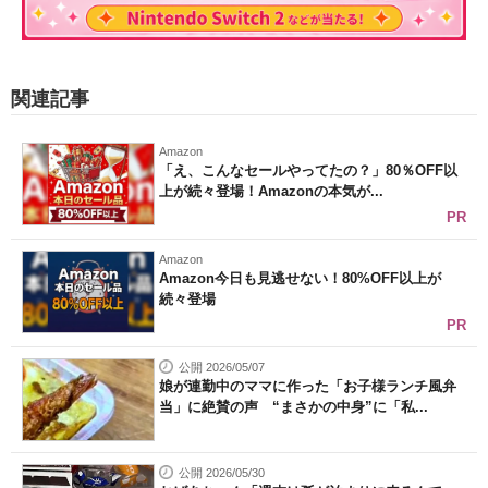
関連記事
Amazon
「え、こんなセールやってたの？」80％OFF以
上が続々登場！Amazonの本気が...
PR
Amazon
Amazon今日も見逃せない！80%OFF以上が
続々登場
PR
公開 2026/05/07
娘が連勤中のママに作った「お子様ランチ風弁
当」に絶賛の声 “まさかの中身”に「私...
公開 2026/05/30