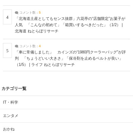
コメント数：
5
4
「北海道土産としてもセンス抜群」六花亭の“店舗限定”お菓子が
人気 「こんなの初めて」「箱買いするべきだった」（1/2） |
北海道 ねとらぼリサーチ
コメント数：
4
5
「車に常備しました」 カインズの“1980円クーラーバッグ”が評
判 「ちょうどいい大きさ」「保冷剤を止めるベルトが良い」
（1/5） | ライフ ねとらぼリサーチ
カテゴリ一覧
IT・科学
エンタメ
おかね