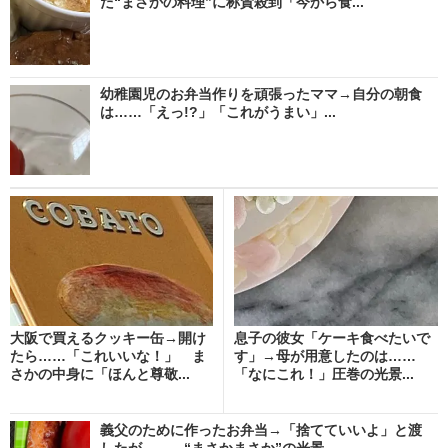
た“まさかの料理”に称賛殺到「今から食...
幼稚園児のお弁当作りを頑張ったママ→自分の朝食
は……「えっ!?」「これがうまい」...
大阪で買えるクッキー缶→開け
息子の彼女「ケーキ食べたいで
たら……「これいいな！」 ま
す」→母が用意したのは……
さかの中身に「ほんと尊敬...
「なにこれ！」圧巻の光景...
義父のために作ったお弁当→「捨てていいよ」と渡
したが…… “まさかまさか”の光景...