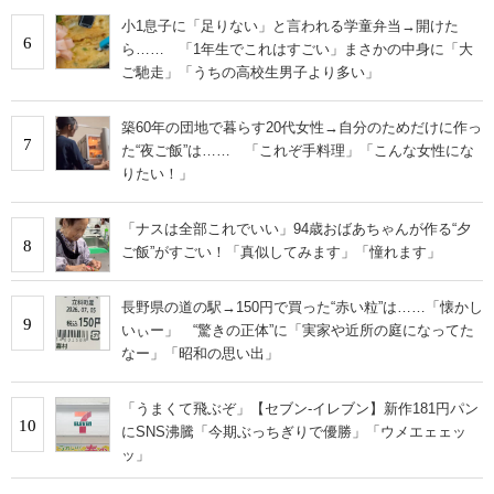
小1息子に「足りない」と言われる学童弁当→開けた
6
ら…… 「1年生でこれはすごい」まさかの中身に「大
ご馳走」「うちの高校生男子より多い」
築60年の団地で暮らす20代女性→自分のためだけに作っ
7
た“夜ご飯”は…… 「これぞ手料理」「こんな女性にな
りたい！」
「ナスは全部これでいい」94歳おばあちゃんが作る“夕
8
ご飯”がすごい！「真似してみます」「憧れます」
長野県の道の駅→150円で買った“赤い粒”は……「懐かし
9
いぃー」 “驚きの正体”に「実家や近所の庭になってた
なー」「昭和の思い出」
「うまくて飛ぶぞ」【セブン‐イレブン】新作181円パン
10
にSNS沸騰「今期ぶっちぎりで優勝」「ウメエェェッ
ッ」