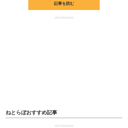
記事を読む
ITの今と未来を見通す
advertisement
スマホと通信の最新トレンド
進化するPCとデバイスの未来
好きが集まる 比べて選べる
ビジネスと働き方のヒント
AI活用のいまが分かる
企業ITのトレンドを詳説
経営リーダーのコミュニティ
マーケ×ITの今がよく分かる
ねとらぼおすすめ記事
ITエンジニア向け専門サイト
advertisement