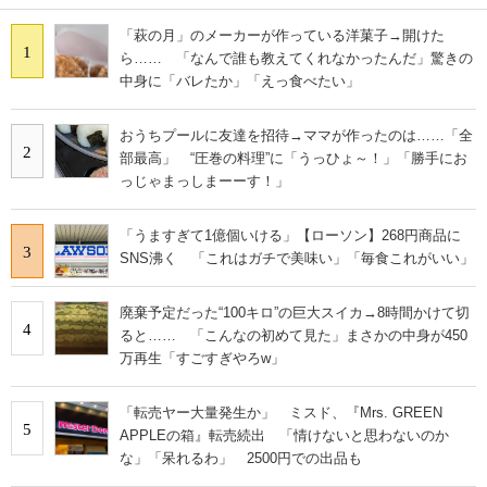
「萩の月」のメーカーが作っている洋菓子→開けた
1
ら…… 「なんで誰も教えてくれなかったんだ」驚きの
中身に「バレたか」「えっ食べたい」
おうちプールに友達を招待→ママが作ったのは……「全
2
部最高」 “圧巻の料理”に「うっひょ～！」「勝手にお
っじゃまっしまーーす！」
「うますぎて1億個いける」【ローソン】268円商品に
3
SNS沸く 「これはガチで美味い」「毎食これがいい」
廃棄予定だった“100キロ”の巨大スイカ→8時間かけて切
4
ると…… 「こんなの初めて見た」まさかの中身が450
万再生「すごすぎやろw」
「転売ヤー大量発生か」 ミスド、『Mrs. GREEN
5
APPLEの箱』転売続出 「情けないと思わないのか
な」「呆れるわ」 2500円での出品も