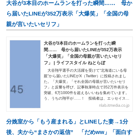
大谷が3本目のホームランを打った瞬間…… 母か
ら届いたLINEが352万表示「大爆笑」「全国の母
親が言いたいセリフ」
大谷が3本目のホームランを打った瞬
間…… 母から届いたLINEが352万表示
「大爆笑」「全国の母親が言いたいセリ
フ」 | ライフスタイル ねとらぼ
大谷翔平選手の大活躍を受けて“北海道にいる母
親”から届いたLINEがX（Twitter）に投稿されまし
た。「大爆笑」「それ全国の母親が言いたいセリ
フ」と反響を呼び、記事執筆時点で352万件表示を
突破、6万1000件を超えるいいねを集めています。
う、うちの翔平が……！ 投稿者は、エッセイス…
nlab.itmedia.co.jp
分娩室から「もう産まれる」とLINEした妻→1分
後、夫から“まさかの返信” 「だめww」「面白す