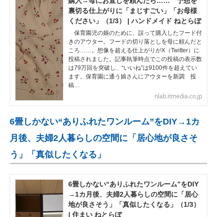
購入→母にお直しを頼んだら…… 予想を
裏切る仕上がりに「まじすごい」「お母様
ください」（1/3） | ハンドメイド ねとらぼ
保育園児の娘のために、誤って購入したフード付
きのアウター。フードの切り落としを母に頼んだと
ころ……。想像を超える仕上がりがX（Twitter）に
投稿されました。記事執筆時点でこの投稿の表示数
は79万回を突破し、“いいね”は9100件を超えてい
ます。保育園に通う娘さんにアウターを新調 投
稿…
nlab.itmedia.co.jp
6畳しかない“ありふれたワンルーム”をDIY→1カ
月後、夫婦2人暮らしの空間に「居心地が良さそ
う」「真似したくなる」
6畳しかない“ありふれたワンルーム”をDIY
→1カ月後、夫婦2人暮らしの空間に「居心
地が良さそう」「真似したくなる」（1/3）
| 住まい ねとらぼ