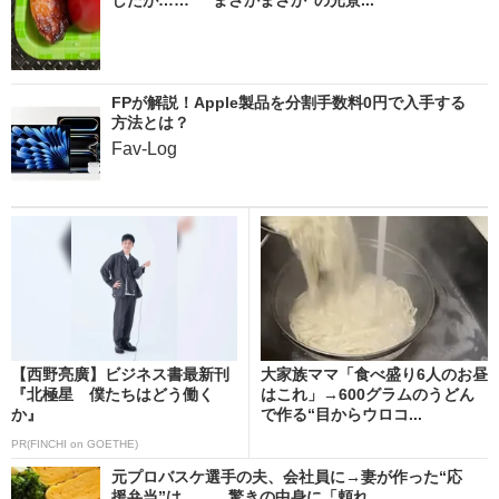
FPが解説！Apple製品を分割手数料0円で入手する
方法とは？
Fav-Log
【西野亮廣】ビジネス書最新刊
大家族ママ「食べ盛り6人のお昼
『北極星 僕たちはどう働く
はこれ」→600グラムのうどん
か』
で作る“目からウロコ...
PR(FINCHI on GOETHE)
元プロバスケ選手の夫、会社員に→妻が作った“応
援弁当”は…… 驚きの中身に「頼れ...