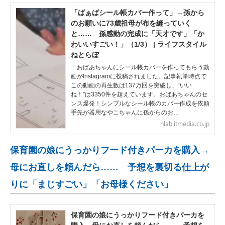
「ばぁばシール帳カバー作って」→孫から
のお願いに73歳祖母が布を縫っていく
と…… 孫感動の完成に「天才です」「か
わいいすごい！」（1/3） | ライフスタイル
ねとらぼ
おばあちゃんにシール帳カバーを作ってもらう動
画がInstagramに投稿されました。記事執筆時点で
この動画の再生数は137万回を突破し、“いい
ね！”は3350件を超えています。おばあちゃんのセ
ンス爆発！シンプルなシール帳のカバー作成を依頼
手先が器用なやこちゃんに孫からのお…
nlab.itmedia.co.jp
保育園の娘にうっかりフード付きパーカを購入→
母にお直しを頼んだら…… 予想を裏切る仕上が
りに「まじすごい」「お母様ください」
保育園の娘にうっかりフード付きパーカを