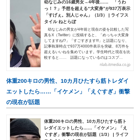
幼なじみの16歳男女→4年後…… 「うわ
っ！？」予想を超える“大変身”が937万表示
「すげぇ。別人じゃん」（1/3） | ライフス
タイル ねとらぼ
幼なじみの男女が4年前と現在の姿を比較した写
真をX（Twitter）に投稿すると、「めっちゃ大変身
してますね!?」「すごすぎます!!!」と話題になり、
記事執筆時点で937万4000件表示を突破、8万件を
超えるいいねを集めています。学生時代と現在を比
較すると…… 話題になっているのはコスプ…
nlab.itmedia.co.jp
体重200キロの男性、10カ月ひたすら筋トレダイ
エットしたら……「イケメン」「えぐすぎ」衝撃
の現在が話題
体重200キロの男性、10カ月ひたすら筋ト
レダイエットしたら……「イケメン」「え
ぐすぎ」衝撃の現在が話題（1/3） | ライフ