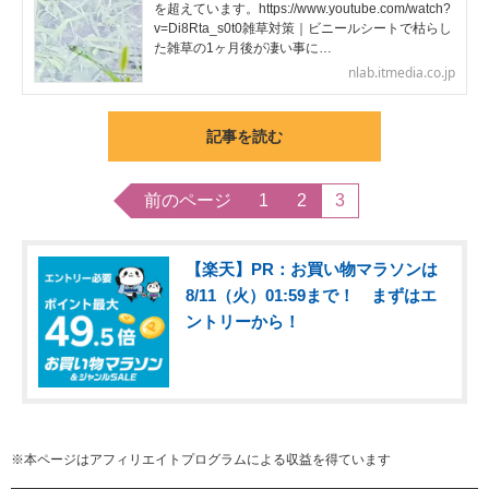
を超えています。https://www.youtube.com/watch?
v=Di8Rta_s0t0雑草対策｜ビニールシートで枯らし
た雑草の1ヶ月後が凄い事に…
nlab.itmedia.co.jp
記事を読む
前のページ
1
2
3
【楽天】PR：お買い物マラソンは
8/11（火）01:59まで！ まずはエ
ントリーから！
※本ページはアフィリエイトプログラムによる収益を得ています