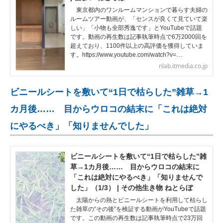
東京都内のワンルームマンションで暮らす夫婦の
ルームツアー動画が、「センスが良くて見ていて楽
しい」「小物も全部秀逸です」とYouTubeで話題
です。動画の再生数は記事執筆時点で6万2000回を
超えており、1100件以上の高評価を獲得していま
す。https://www.youtube.com/watch?v=…
nlab.itmedia.co.jp
ビニールシートを敷いて“1日で枯らした”雑草→1
カ月後…… 目からウロコの結末に「これは絶対
にやるべき」「知りませんでした」
ビニールシートを敷いて“1日で枯らした”雑
草→1カ月後…… 目からウロコの結末に
「これは絶対にやるべき」「知りませんで
した」（1/3） | その他生き物 ねとらぼ
太陽からの熱とビニールシートを利用して枯らし
た雑草の“その後”を検証する動画がYouTubeで話題
です。この動画の再生数は記事執筆時点で23万回