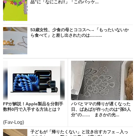
品”に「なにこれ!!」「このパッケ...
53歳女性、少食の母とココスへ→「もったいないか
ら食べて」と差し出されたのは……...
FPが解説！Apple製品を分割手
パパとママの帰りが遅くなった
数料0円で入手する方法とは？
日、ばあばが作ったのは“孫5人
分”の…… まさかの光...
(Fav-Log)
子どもが「帰りたくない」と泣き出すカフェ→入っ