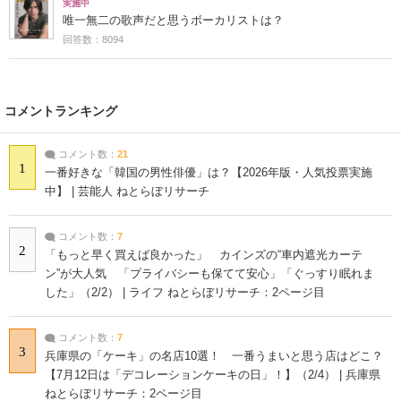
実施中
唯一無二の歌声だと思うボーカリストは？
回答数：8094
コメントランキング
コメント数：
21
1
一番好きな「韓国の男性俳優」は？【2026年版・人気投票実施
中】 | 芸能人 ねとらぼリサーチ
コメント数：
7
2
「もっと早く買えば良かった」 カインズの“車内遮光カーテ
ン”が大人気 「プライバシーも保てて安心」「ぐっすり眠れま
した」（2/2） | ライフ ねとらぼリサーチ：2ページ目
コメント数：
7
3
兵庫県の「ケーキ」の名店10選！ 一番うまいと思う店はどこ？
【7月12日は「デコレーションケーキの日」！】（2/4） | 兵庫県
ねとらぼリサーチ：2ページ目