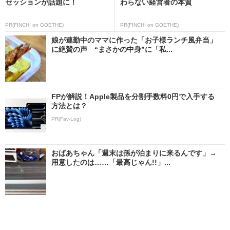
セッションが話題に！
わらない経営者の本質
PR(FINCHI on GOETHE)
PR(FINCHI on GOETHE)
娘が連勤中のママに作った「お子様ランチ風弁当」
に絶賛の声 “まさかの中身”に「私...
FPが解説！Apple製品を分割手数料0円で入手する
方法とは？
PR(Fav-Log)
おばあちゃん「週末は孫が泊まりに来るんです」→
用意したのは……「最高じゃん!!」...