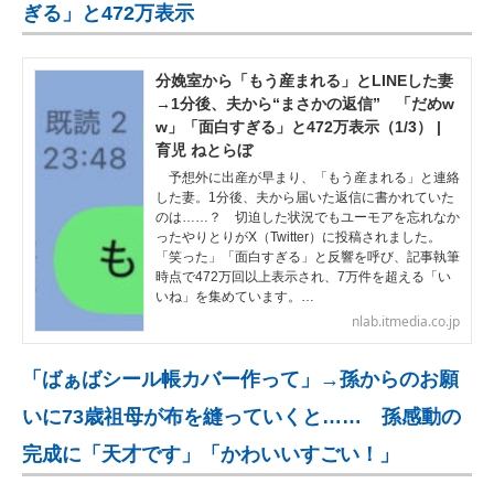
ぎる」と472万表示
分娩室から「もう産まれる」とLINEした妻
→1分後、夫から“まさかの返信” 「だめw
w」「面白すぎる」と472万表示（1/3） |
育児 ねとらぼ
予想外に出産が早まり、「もう産まれる」と連絡
した妻。1分後、夫から届いた返信に書かれていた
のは……？ 切迫した状況でもユーモアを忘れなか
ったやりとりがX（Twitter）に投稿されました。
「笑った」「面白すぎる」と反響を呼び、記事執筆
時点で472万回以上表示され、7万件を超える「い
いね」を集めています。…
nlab.itmedia.co.jp
「ばぁばシール帳カバー作って」→孫からのお願
いに73歳祖母が布を縫っていくと…… 孫感動の
完成に「天才です」「かわいいすごい！」