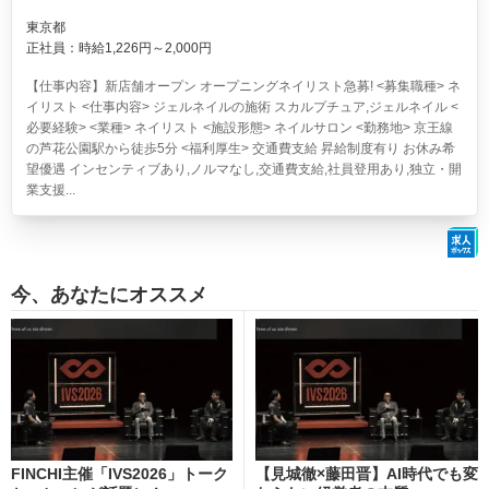
東京都
正社員：時給1,226円～2,000円
【仕事内容】新店舗オープン オープニングネイリスト急募! <募集職種> ネ
イリスト <仕事内容> ジェルネイルの施術 スカルプチュア,ジェルネイル <
必要経験> <業種> ネイリスト <施設形態> ネイルサロン <勤務地> 京王線
の芦花公園駅から徒歩5分 <福利厚生> 交通費支給 昇給制度有り お休み希
望優遇 インセンティブあり,ノルマなし,交通費支給,社員登用あり,独立・開
業支援...
今、あなたにオススメ
FINCHI主催「IVS2026」トーク
【見城徹×藤田晋】AI時代でも変