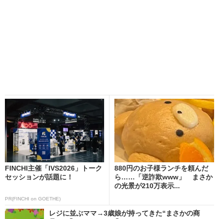
FINCHI主催「IVS2026」トーク
880円のお子様ランチを頼んだ
セッションが話題に！
ら……「逆詐欺www」 まさか
の光景が210万表示...
PR(FINCHI on GOETHE)
レジに並ぶママ→3歳娘が持ってきた“まさかの商