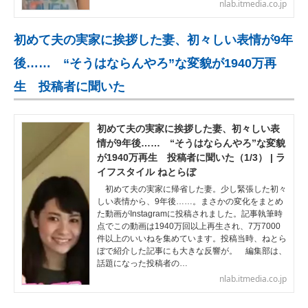
nlab.itmedia.co.jp
初めて夫の実家に挨拶した妻、初々しい表情が9年
後…… “そうはならんやろ”な変貌が1940万再
生 投稿者に聞いた
初めて夫の実家に挨拶した妻、初々しい表
情が9年後…… “そうはならんやろ”な変貌
が1940万再生 投稿者に聞いた（1/3） | ラ
イフスタイル ねとらぼ
初めて夫の実家に帰省した妻。少し緊張した初々
しい表情から、9年後……。まさかの変化をまとめ
た動画がInstagramに投稿されました。記事執筆時
点でこの動画は1940万回以上再生され、7万7000
件以上のいいねを集めています。投稿当時、ねとら
ぼで紹介した記事にも大きな反響が。 編集部は、
話題になった投稿者の…
nlab.itmedia.co.jp