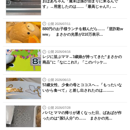
おばあちゃん「週末は孫が泊まりに来るんで
す」→用意したのは……「最高じゃん!!」...
公開 2026/07/11
880円のお子様ランチを頼んだら……「逆詐欺w
ww」 まさかの光景が210万表示...
公開 2026/04/16
レジに並ぶママ→3歳娘が持ってきた“まさかの
商品”に「なにこれ!!」「このパッケ...
公開 2026/06/13
53歳女性、少食の母とココスへ→「もったいな
いから食べて」と差し出されたのは……...
公開 2026/07/28
パパとママの帰りが遅くなった日、ばあばが作
ったのは“孫5人分”の…… まさかの光...