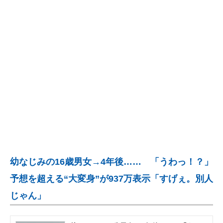
企業向けIT製品の総合サイト
IT製品の技術・比較・事例
製造業のIT導入・活用を支援
モノづくり技術者専門サイト
エレクトロニクス専門サイト
電子設計の基本と応用
エネルギーの専門メディア
幼なじみの16歳男女→4年後…… 「うわっ！？」
建設×テクノロジーの最前線
予想を超える“大変身”が937万表示「すげぇ。別人
ちょっと気になるネットの話題
じゃん」