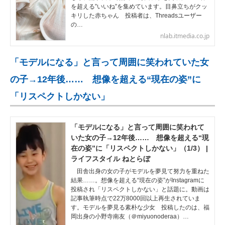
を超える”いいね”を集めています。目鼻立ちがクッ
キリした赤ちゃん 投稿者は、Threadsユーザー
の…
nlab.itmedia.co.jp
「モデルになる」と言って周囲に笑われていた女
の子→12年後…… 想像を超える“現在の姿”に
「リスペクトしかない」
「モデルになる」と言って周囲に笑われて
いた女の子→12年後…… 想像を超える“現
在の姿”に「リスペクトしかない」（1/3） |
ライフスタイル ねとらぼ
田舎出身の女の子がモデルを夢見て努力を重ねた
結果……。想像を超える“現在の姿”がInstagramに
投稿され「リスペクトしかない」と話題に。動画は
記事執筆時点で22万8000回以上再生されていま
す。モデルを夢見る素朴な少女 投稿したのは、福
岡出身の小野寺南友（＠miyuonoderaa）…