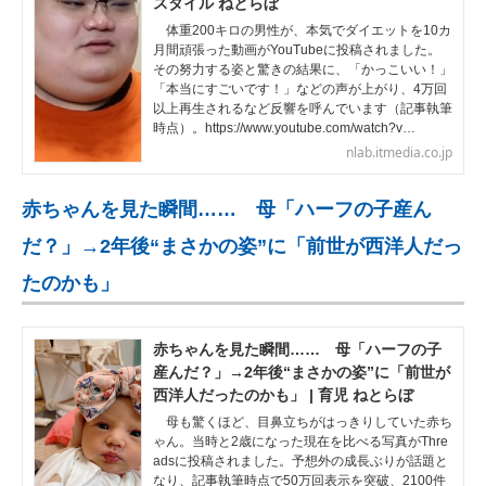
スタイル ねとらぼ
体重200キロの男性が、本気でダイエットを10カ
月間頑張った動画がYouTubeに投稿されました。
その努力する姿と驚きの結果に、「かっこいい！」
「本当にすごいです！」などの声が上がり、4万回
以上再生されるなど反響を呼んでいます（記事執筆
時点）。https://www.youtube.com/watch?v…
nlab.itmedia.co.jp
赤ちゃんを見た瞬間…… 母「ハーフの子産ん
だ？」→2年後“まさかの姿”に「前世が西洋人だっ
たのかも」
赤ちゃんを見た瞬間…… 母「ハーフの子
産んだ？」→2年後“まさかの姿”に「前世が
西洋人だったのかも」 | 育児 ねとらぼ
母も驚くほど、目鼻立ちがはっきりしていた赤ち
ゃん。当時と2歳になった現在を比べる写真がThre
adsに投稿されました。予想外の成長ぶりが話題と
なり、記事執筆時点で50万回表示を突破、2100件