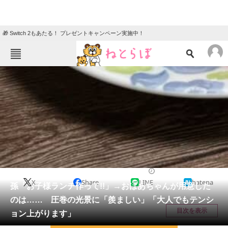
🎁 Switch 2もあたる！ プレゼントキャンペーン実施中！
ねとらぼメニュー
TOP
ニュース
エンタメ
クイズ
グルメ
地域
住まい
教育・育児
動物
リサーチ
グルメ
2026/05/09 14:30（公開）
X
Share
LINE
hatena
会員記事
孫「お子様ランチ作って!!」→おばあちゃんが用意した
のは…… 圧巻の光景に「羨ましい」「大人でもテンシ
メディア
目次を表示
ョン上がります」
注目記事を集めた総合ページ