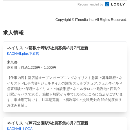
Recommended by
Copyright © ITmedia Inc. All Rights Reserved.
求人情報
ネイリスト/箱根ケ崎駅/社員募集/8月7日更新
KAONAILplus中原店
東京都
正社員：時給1,226円～1,500円
【仕事内容】新店舗オープン オープニングネイリスト急募! <募集職種> ネ
イリスト <仕事内容> ジェルネイルの施術 スカルプチュア,ジェルネイル <
必要経験> <業種> ネイリスト <施設形態> ネイルサロン <勤務地> 西武立
川駅からバスで20分、箱根ヶ崎駅から車で10分のところに当店がございま
す。車通勤可能です。駐車場完備。 <福利厚生> 交通費支給 昇給制度有り
お休み希望...
ネイリスト/芦花公園駅/社員募集/8月7日更新
KAONAIL LOCA