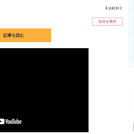
ニクス専門サイト
電子設計の基本と応用
エネルギーの専
谷町邦子
目次を表示
記事を読む