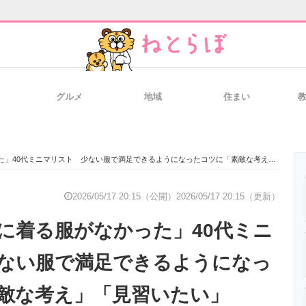
グルメ
地域
住まい
と未来を見通す
スマホと通信の最新トレンド
進化するPCとデ
40代ミニマリスト 少ない服で満足できるようになったコツに「素敵な考え」「見習いたい」
のいまが分かる
企業ITのトレンドを詳説
経営リーダーの
2026/05/17 20:15（公開）
2026/05/17 20:15（更新）
に着る服がなかった」40代ミニ
T製品の総合サイト
IT製品の技術・比較・事例
製造業のIT導入
ない服で満足できるようになっ
敵な考え」「見習いたい」