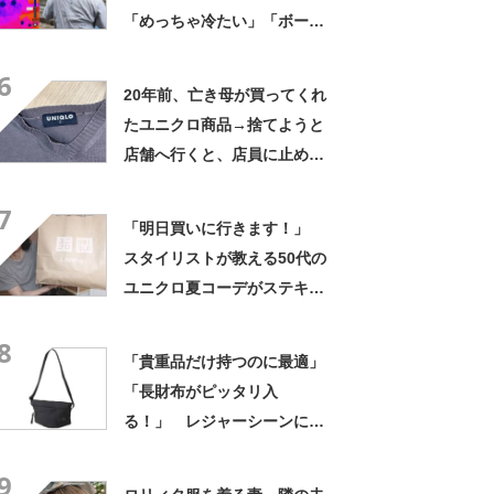
「めっちゃ冷たい」「ボーッ
となるのを防いでくれる感
6
じ」
20年前、亡き母が買ってくれ
たユニクロ商品→捨てようと
店舗へ行くと、店員に止めら
れ…… 280万表示の“神対
7
応”に「お値段以上のサービ
「明日買いに行きます！」
ス」
スタイリストが教える50代の
ユニクロ夏コーデがステキ
「ワンランク上のコーディネ
8
ート」「参考になりました」
「貴重品だけ持つのに最適」
「長財布がピッタリ入
る！」 レジャーシーンにお
すすめのバッグ5選【2026年7
9
月版】