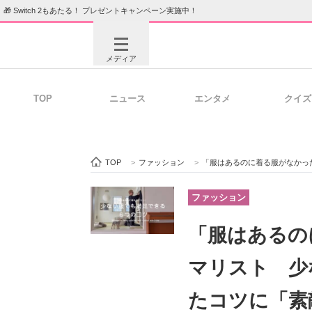
🎁 Switch 2もあたる！ プレゼントキャンペーン実施中！
メディア
TOP
ニュース
エンタメ
クイズ
注目記事を集めた総合ページ
ITの今
TOP
>
ファッション
>
「服はあるのに着る服がなかった」
ビジネスと働き方のヒント
AI活用
ファッション
「服はあるの
ITエンジニア向け専門サイト
企業向けI
マリスト 少
たコツに「素