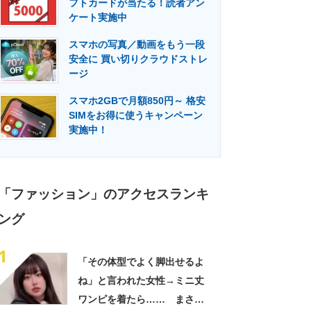
フトカードが当たる！読者アン
門メディア
建設×テクノロジーの最前線
ケート実施中
スマホの写真／動画をもう一段
安全に 買い切りクラウドストレ
ージ
スマホ2GBで月額850円～ 格安
SIMをお得に使うキャンペーン
実施中！
「ファッション」のアクセスランキ
ング
1
「その体型でよく脚出せるよ
ね」と言われた女性→ミニ丈
ワンピを着たら…… まさか