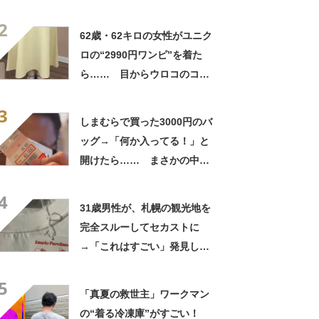
の姿に「『マジか！』って叫
2
んだ」「スーパーオシャレ」
62歳・62キロの女性がユニク
ロの“2990円ワンピ”を着た
ら…… 目からウロコのコー
デに「全色ほしいくらい」
3
「参考になりました」
しまむらで買った3000円のバ
ッグ→「何か入ってる！」と
開けたら…… まさかの中身
に「買いに走った」「コスパ
4
良すぎる」
31歳男性が、札幌の観光地を
完全スルーしてセカストに
→「これはすごい」発見した
4290円商品に「まさに運命的
5
な出会い」
「真夏の救世主」ワークマン
の“着る冷凍庫”がすごい！