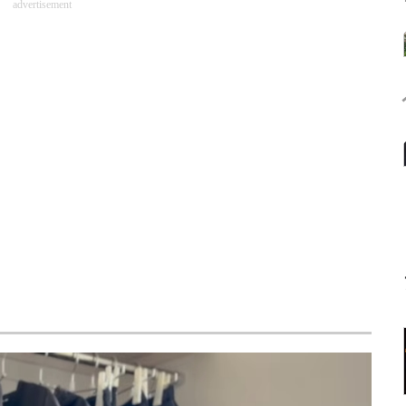
advertisement