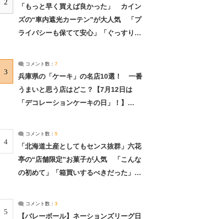
2
「もっと早く買えば良かった」 カイン
ズの“車内遮光カーテン”が大人気 「プ
ライバシーも保てて安心」「ぐっすり眠
れました」（2/2） | ライフ ねとらぼリ
サーチ：2ページ目
コメント数：
7
3
兵庫県の「ケーキ」の名店10選！ 一番
うまいと思う店はどこ？【7月12日は
「デコレーションケーキの日」！】
（2/4） | 兵庫県 ねとらぼリサーチ：2ペ
ージ目
コメント数：
5
4
「北海道土産としてもセンス抜群」六花
亭の“店舗限定”お菓子が人気 「こんな
の初めて」「箱買いするべきだった」
（1/2） | 北海道 ねとらぼリサーチ
コメント数：
3
5
【バレーボール】ネーションズリーグ日