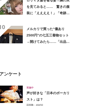
ロリィタ服を着る妻→隣の夫
を見てみると…… 驚きの服
装に「ええええ！」「奇跡」
「憧れちゃう」
10
メルカリで買った“傷あり
2500円”の七五三着物セット
→開けてみたら……「出品者
さああああああん!!」 驚き
の中身に反響
アンケート
実施中
声が好きな「日本のボーカリ
スト」は？
回答数：49450