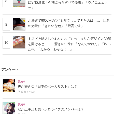
8
にSNS沸騰「今期ぶっちぎりで優勝」「ウメエェェッ
ッ」
北海道で9000円の“丼”を注文→出てきたのは…… 圧巻
9
の光景に「きれいな色」「最高です」
ミスドを購入した2児ママ、“もっちゅりんデザイン”の箱
10
を開けると…… 驚きの中身に「なんでやねん」「吹い
たw」「わかる、わかるよ…」
アンケート
実施中
声が好きな「日本のボーカリスト」は？
回答数：49331
実施中
歌が上手だと思うホロライブのメンバーは？