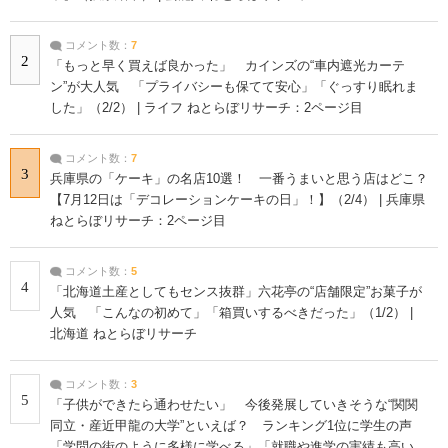
コメント数：
7
2
「もっと早く買えば良かった」 カインズの“車内遮光カーテ
ン”が大人気 「プライバシーも保てて安心」「ぐっすり眠れま
した」（2/2） | ライフ ねとらぼリサーチ：2ページ目
コメント数：
7
3
兵庫県の「ケーキ」の名店10選！ 一番うまいと思う店はどこ？
【7月12日は「デコレーションケーキの日」！】（2/4） | 兵庫県
ねとらぼリサーチ：2ページ目
コメント数：
5
4
「北海道土産としてもセンス抜群」六花亭の“店舗限定”お菓子が
人気 「こんなの初めて」「箱買いするべきだった」（1/2） |
北海道 ねとらぼリサーチ
コメント数：
3
5
「子供ができたら通わせたい」 今後発展していきそうな“関関
同立・産近甲龍の大学”といえば？ ランキング1位に学生の声
「学問の街のように多様に学べる」「就職や進学の実績も高い」