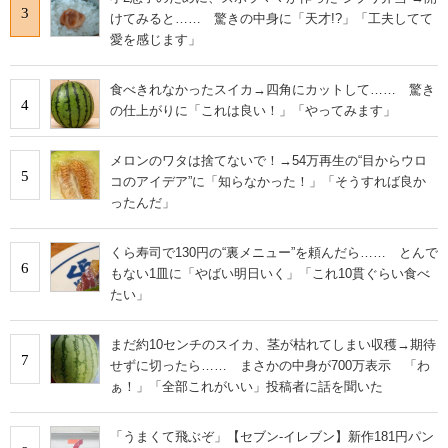
3
けてみると…… 驚きの中身に「天才!?」「工夫してて
愛を感じます」
食べきれなかったスイカ→四角にカットして…… 驚き
4
の仕上がりに「これは良い！」「やってみます」
メロンのワタは捨てないで！→54万再生の“目からウロ
5
コのアイデア”に「知らなかった！」「そうすれば良か
ったんだ」
くら寿司で130円の“裏メニュー”を頼んだら…… とんで
6
もない1皿に「やばい明日いく」「これ10貫ぐらい食べ
たい」
まだ約10センチのスイカ、茎が枯れてしまい収穫→期待
7
せずに切ったら…… まさかの中身が700万表示 「わ
ぁ！」「全部これがいい」投稿者に話を聞いた
「うまくて飛ぶぞ」【セブン‐イレブン】新作181円パン