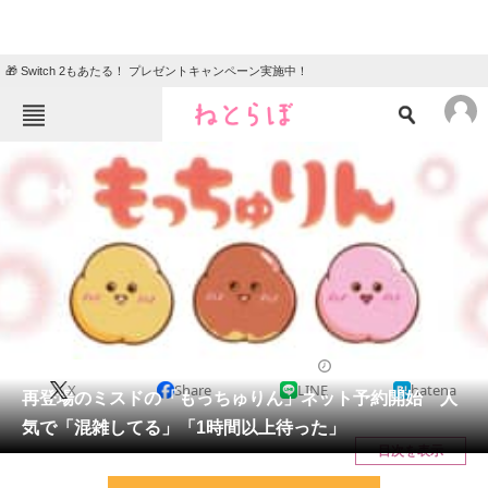
🎁 Switch 2もあたる！ プレゼントキャンペーン実施中！
ねとらぼメニュー
TOP
ニュース
エンタメ
クイズ
グルメ
地域
住まい
教育・育児
動物
リサーチ
グルメ
2026/05/14 09:50（公開）
X
Share
LINE
hatena
会員記事
再登場のミスドの「もっちゅりん」ネット予約開始 人
気で「混雑してる」「1時間以上待った」
メディア
目次を表示
注目記事を集めた総合ページ