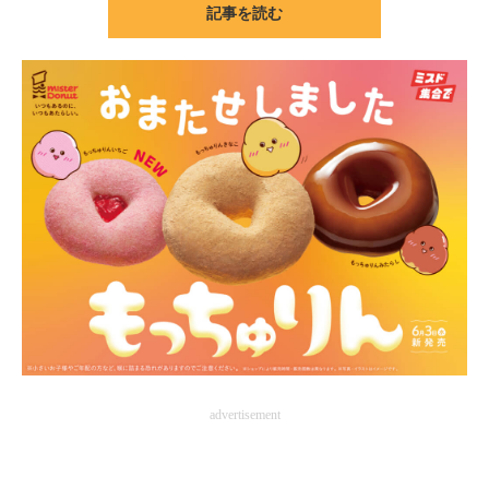
記事を読む
ITの今と未来を見通す
スマホと通信の最新トレンド
進化するPCとデバイスの未来
好きが集まる 比べて選べる
ビジネスと働き方のヒント
AI活用のいまが分かる
企業ITのトレンドを詳説
経営リーダーのコミュニティ
advertisement
マーケ×ITの今がよく分かる
ITエンジニア向け専門サイト