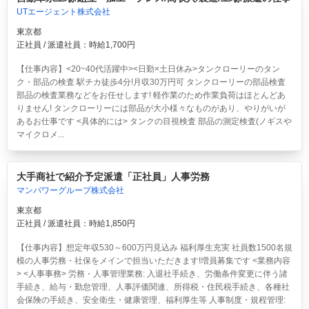
UTエージェント株式会社
東京都
正社員 / 派遣社員：時給1,700円
【仕事内容】<20~40代活躍中><日勤×土日休み>タンクローリーのタン
ク・部品の検査 駅チカ徒歩4分!月収30万円可
タンクローリーの部品検査
部品の検査業務などをお任せします! 軽作業のため作業負荷はほとんどあ
りません! タンクローリーには部品が大小様々なものがあり、やりがいが
あるお仕事です <具体的には> タンクの目視検査 部品の測定検査(ノギスや
マイクロメ...
大手商社で紹介予定派遣「正社員」人事労務
マンパワーグループ株式会社
東京都
正社員 / 派遣社員：時給1,850円
【仕事内容】想定年収530～600万円見込み 福利厚生充実 社員数1500名規
模の人事労務・社保をメインで担当いただきます!増員募集です <業務内容
> <人事事務> 労務・人事管理業務: 入退社手続き、労働条件変更に伴う諸
手続き、給与・勤怠管理、人事評価関連、所得税・住民税手続き、各種社
会保険の手続き、安全衛生・健康管理、福利厚生等 人事制度・規程管理: