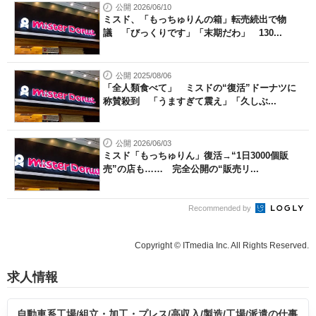
公開 2026/06/10
ミスド、「もっちゅりんの箱」転売続出で物
議 「びっくりです」「末期だわ」 130...
公開 2025/08/06
「全人類食べて」 ミスドの“復活”ドーナツに
称賛殺到 「うますぎて震え」「久しぶ...
公開 2026/06/03
ミスド「もっちゅりん」復活→“1日3000個販
売”の店も…… 完全公開の“販売リ...
Recommended by
Copyright © ITmedia Inc. All Rights Reserved.
求人情報
自動車系工場/組立・加工・プレス/高収入/製造/工場/派遣の仕事