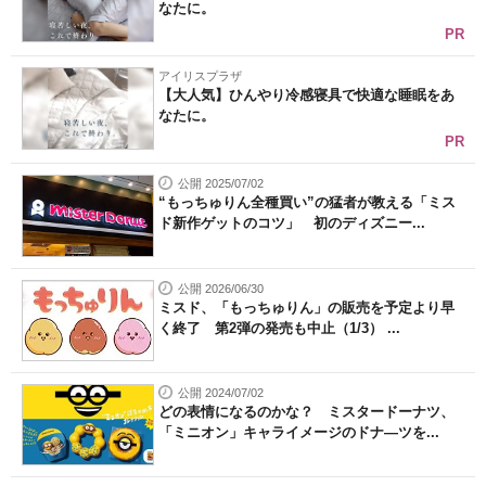
なたに。
PR
アイリスプラザ
【大人気】ひんやり冷感寝具で快適な睡眠をあ
なたに。
PR
公開 2025/07/02
“もっちゅりん全種買い”の猛者が教える「ミス
ド新作ゲットのコツ」 初のディズニー...
公開 2026/06/30
ミスド、「もっちゅりん」の販売を予定より早
く終了 第2弾の発売も中止（1/3） ...
公開 2024/07/02
どの表情になるのかな？ ミスタードーナツ、
「ミニオン」キャライメージのドナ―ツを...