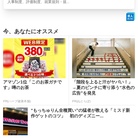
人事制度、評価制度、就業規則・規...
今、あなたにオススメ
アマゾン1位「このお茶ガチで
「階段を上ると汗がヤバい！」
す」噂のお茶
→夏のピンチに寄り添う“水色の
広告”を発見
PR(ハーブ健康本舗)
PR(ねとらぼ)
“もっちゅりん全種買い”の猛者が教える「ミスド新
作ゲットのコツ」 初のディズニー...