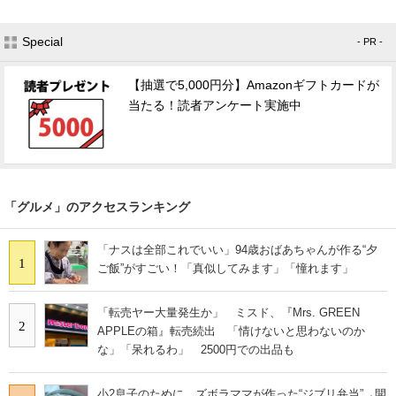
Special
- PR -
【抽選で5,000円分】Amazonギフトカードが
当たる！読者アンケート実施中
「グルメ」のアクセスランキング
「ナスは全部これでいい」94歳おばあちゃんが作る“夕
1
ご飯”がすごい！「真似してみます」「憧れます」
「転売ヤー大量発生か」 ミスド、『Mrs. GREEN
2
APPLEの箱』転売続出 「情けないと思わないのか
な」「呆れるわ」 2500円での出品も
小2息子のために、ズボラママが作った“ジブリ弁当”→開