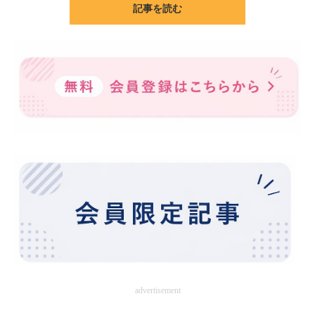
記事を読む
ITの今と未来を見通す
スマホと通信の最新トレンド
進化するPCとデバイスの未来
好きが集まる 比べて選べる
ビジネスと働き方のヒント
AI活用のいまが分かる
企業ITのトレンドを詳説
経営リーダーのコミュニティ
マーケ×ITの今がよく分かる
advertisement
ITエンジニア向け専門サイト