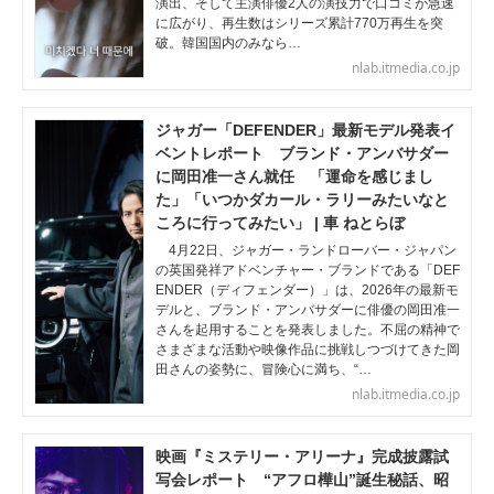
演出、そして主演俳優2人の演技力で口コミが急速
に広がり、再生数はシリーズ累計770万再生を突
破。韓国国内のみなら…
nlab.itmedia.co.jp
ジャガー「DEFENDER」最新モデル発表イ
ベントレポート ブランド・アンバサダー
に岡田准一さん就任 「運命を感じまし
た」「いつかダカール・ラリーみたいなと
ころに行ってみたい」 | 車 ねとらぼ
4月22日、ジャガー・ランドローバー・ジャパン
の英国発祥アドベンチャー・ブランドである「DEF
ENDER（ディフェンダー）」は、2026年の最新モ
デルと、ブランド・アンバサダーに俳優の岡田准一
さんを起用することを発表しました。不屈の精神で
さまざまな活動や映像作品に挑戦しつづけてきた岡
田さんの姿勢に、冒険心に満ち、“…
nlab.itmedia.co.jp
映画『ミステリー・アリーナ』完成披露試
写会レポート “アフロ樺山”誕生秘話、昭