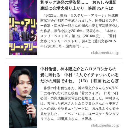
和ギャグ連発の堤監督…… おもしろ撮影
裏話に会場大盛り上がり | 映画 ねとらぼ
4月22日、映画『ミステリー・アリーナ』完成披
露試写会が都内で実施されました。同作はミステリ
ー作家・深水黎一郎さんの同名小説を実写映画化し
た作品。原作小説は2016年に発表され、「本格ミ
ステリ・ベスト10」第1位（2016年度）、「週刊
文春ミステリーベスト10」第4位（週刊文春2015
年12月10日号・国内部門）、…
nlab.itmedia.co.jp
中村倫也、神木隆之介とムロツヨシからの
愛に照れる 中村「2人でイチャついている
だけの展開ですね」（1/3） | 映画 ねとらぼ
俳優の中村倫也さん、神木隆之介さんらが4月20
日に都内で行われた映画『君のクイズ』（5月15日
公開）の完成披露試写会に登壇しました。中村さん
は、共演した神木さんとムロツヨシさんから中村さ
んへの思いを語るエピソードに、照れるような姿を
見せました。 イベントには、ユースケ・サンタマ
リアさん、堀田真由さん、水沢林…
nlab.itmedia.co.jp