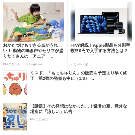
おかたづけもできる点がうれし
FPが解説！Apple製品を分割手
い！ 動物の鳴き声やセリフが盛
数料0円で入手する方法とは？
りだくさんの「アニア ...
PR(タカラトミー｜Hugkum)
PR(Fav-Log)
ミスド、「もっちゅりん」の販売を予定より早く終
了 第2弾の発売も中止（1/3） ...
【話題】その発想はなかった…！猛暑の夏、意外な
場所に「涼しい」広告
PR(ねとらぼ)