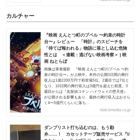
カルチャー
『映画 えんとつ町のプペル 〜約束の時計
台〜』レビュー 「時計」のスピーチを
「待てば報われる」物語に落とし込む危険
性とは ＜連載：逃げない映画考察＞ | 映
画 ねとらぼ
画像は筆者撮影 『映画 えんとつ町のプペル 〜約
束の時計台〜』が上映中。本作の公開3日間の興行
収入は1億2200万円で初登場5位。2週目では7位と
なり、10日間の興行収入は3億円を超えた程度。3
週目からは『名探偵コナン ハイウェイの堕天使』
が公開される影響もあり、最終の興行収入はおそら
く4〜5億円くらいに落ち…
nlab.itmedia.co.jp
ダンプリスト打ち込むのは、もう勘
弁……！ カセットテープ販売サービス『I/