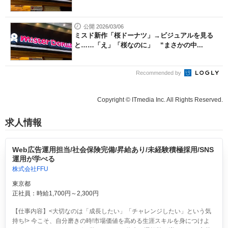
公開 2026/03/06
ミスド新作「桜ドーナツ」→ビジュアルを見る
と……「え」「桜なのに」 “まさかの中...
Recommended by
Copyright © ITmedia Inc. All Rights Reserved.
求人情報
Web広告運用担当/社会保険完備/昇給あり/未経験積極採用/SNS
運用が学べる
株式会社FFU
東京都
正社員：時給1,700円～2,300円
【仕事内容】<大切なのは「成長したい」「チャレンジしたい」という気
持ち!> 今こそ、自分磨きの時!市場価値を高める生涯スキルを身につけよ