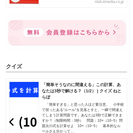
nlab.itmedia.co.jp
クイズ
「簡単そうなのに間違える」この計算、あ
なたは3秒で解ける？（1/2） | クイズ ねと
らぼ
「簡単すぎる」と思った人ほど要注意。 小学校
で習ったある“ルール”を見落とすと、一瞬で間違え
てしまう計算問題です。あなたは3秒で正解できま
すか？（制限時間：3秒） 問題：10×（10−5）問
題次の式を計算せよ 10×（10−5） 基本的なル
ールさえ分かって…