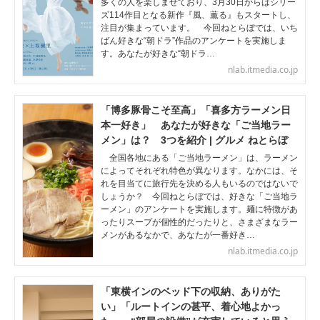
多くの人を楽しませており、3月30日からはシリー
ズ114作目となる新作『風、薫る』もスタートし、
注目が集まっています。 今回ねとらぼでは、いち
ばん好きな“朝ドラ”作品のアンケートを実施しま
す。あなたが好きな“朝ドラ…
nlab.itmedia.co.jp
「博多豚骨こそ至高」「喜多方ラーメン日
本一好き」 あなたが好きな「ご当地ラー
メン」は？ 3つを紹介 | グルメ ねとらぼ
全国各地にある「ご当地ラーメン」は、ラーメン
によってそれぞれ特色が異なります。なかには、そ
れを目当てに旅行先を決める人もいるのではないで
しょうか？ 今回ねとらぼでは、好きな「ご当地ラ
ーメン」のアンケートを実施します。麺に特徴があ
ったりスープが個性的だったりと、さまざまなラー
メンがあるなかで、あなたが一番好き…
nlab.itmedia.co.jp
「東横インのベッド下の収納、ありがた
い」「ルートインの甚平、着心地よかっ