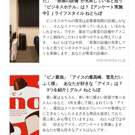
た」 “部屋の設備”が充実していると思う
「ビジネスホテル」は？【アンケート実施
中】 | ライフスタイル ねとらぼ
ビジネスホテルの客室は必要最低限の設備しかな
い……そんなイメージを持っている人も、いるかも
しれません。ですが、最近では客室の設備やアメニ
ティに独自のこだわりを持つホテルも増えていま
す。 ねとらぼでは今回、「部屋の設備が充実して
いると思うビジネスホテルは？」と題してアンケー
トを実施します。あなたが客室の設備が…
nlab.itmedia.co.jp
「ピノ最強」「アイスの最高峰、雪見だい
ふく様」 あなたが好きな「アイス」は？
3つを紹介 | グルメ ねとらぼ
暑い夏はもちろん、寒い冬に暖かい部屋で食べる
人もいるなど、1年を通して親しまれている「アイ
ス」。最近はメーカー各社がフレーバーや食感など
に工夫をこらしたさまざまな商品を提供しており、
選ぶ楽しみも増えていますよね。 ねとらぼでは今
回、「好きなアイス」のアンケートを実施します。
あなたが最も好きなアイスはなんです…