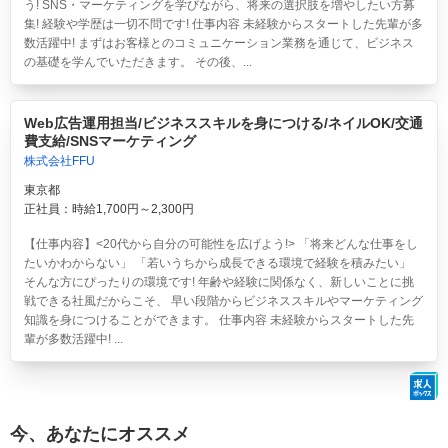
う! SNS・マーケティングを学びながら、将来の選択肢を増やしたい方募
集! 経験や学歴は一切不問です! 仕事内容 未経験からスタートした先輩が多
数活躍中! まずはお客様とのコミュニケーション業務を通じて、ビジネス
の基礎を学んでいただきます。 その後、...
Web広告運用担当/ビジネススキルを身につける/ネイルOK/交通
費支給/SNSマーケティング
株式会社FFU
東京都
正社員：時給1,700円～2,300円
【仕事内容】<20代から自分の可能性を広げよう!> 「将来どんな仕事をし
たいかわからない」 「若いうちから成長できる環境で経験を積みたい」
そんな方にぴったりの環境です! 年齢や経験に関係なく、新しいことに挑
戦できる社風だからこそ、 早い段階からビジネススキルやマーケティング
知識を身につけることができます。 仕事内容 未経験からスタートした先
輩が多数活躍中! ...
今、あなたにオススメ