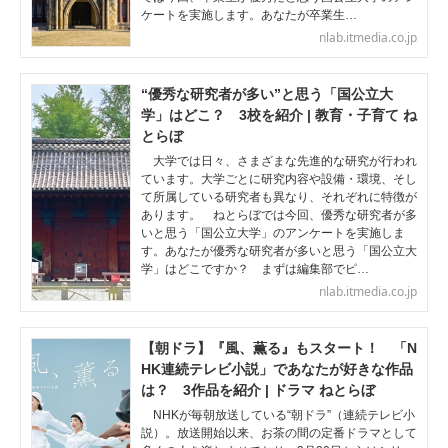
ケートを実施します。あなたが卒業生…
nlab.itmedia.co.jp
“優秀な研究者が多い”と思う「国公立大
学」はどこ？ 3校を紹介 | 教育・子育て ね
とらぼ
大学では日々、さまざまな先進的な研究が行われ
ています。大学ごとに研究内容や設備・環境、そし
て所属している研究者も異なり、それぞれに特徴が
あります。 ねとらぼでは今回、優秀な研究者が多
いと思う「国公立大学」のアンケートを実施しま
す。あなたが優秀な研究者が多いと思う「国公立大
学」はどこですか？ まずは編集部でピ…
nlab.itmedia.co.jp
【朝ドラ】『風、薫る』もスタート！ 「N
HK連続テレビ小説」であなたが好きな作品
は？ 3作品を紹介 | ドラマ ねとらぼ
NHKが毎朝放送している“朝ドラ”（連続テレビ小
説）。放送開始以来、お茶の間の定番ドラマとして