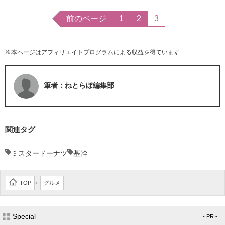
前のページ
1
2
3
※本ページはアフィリエイトプログラムによる収益を得ています
筆者：ねとらぼ編集部
関連タグ
ミスタードーナツ
基幹
TOP
グルメ
>
Special
- PR -