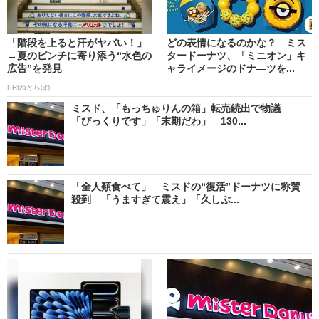
「階段を上ると汗がヤバい！」
どの表情になるのかな？ ミス
→夏のピンチに寄り添う“水色の
タードーナツ、「ミニオン」キ
広告”を発見
ャライメージのドナ―ツを...
PR(ねとらぼ)
ミスド、「もっちゅりんの箱」転売続出で物議
「びっくりです」「末期だわ」 130...
「全人類食べて」 ミスドの“復活”ドーナツに称賛
殺到 「うますぎて震え」「久しぶ...