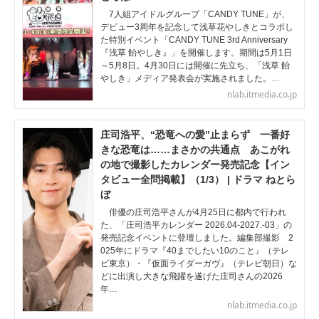
7人組アイドルグループ「CANDY TUNE」が、
デビュー3周年を記念して浅草花やしきとコラボし
た特別イベント「CANDY TUNE 3rd Anniversary
『浅草 飴やしき』」を開催します。期間は5月1日
～5月8日。4月30日には開催に先立ち、「浅草 飴
やしき」メディア発表会が実施されました。…
nlab.itmedia.co.jp
庄司浩平、“恐竜への愛”止まらず 一番好
きな恐竜は……まさかの共通点 あこがれ
の地で撮影したカレンダー発売記念【イン
タビュー全問掲載】（1/3） | ドラマ ねとら
ぼ
俳優の庄司浩平さんが4月25日に都内で行われ
た、「庄司浩平カレンダー 2026.04-2027.-03」の
発売記念イベントに登壇しました。編集部撮影 2
025年にドラマ『40までしたい10のこと』（テレ
ビ東京）・『仮面ライダーガヴ』（テレビ朝日）な
どに出演し大きな飛躍を遂げた庄司さんの2026
年…
nlab.itmedia.co.jp