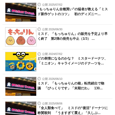
公開 2025/07/02
“もっちゅりん全種買い”の猛者が教える「ミス
ド新作ゲットのコツ」 初のディズニー...
公開 2026/06/30
ミスド、「もっちゅりん」の販売を予定より早
く終了 第2弾の発売も中止（1/3） ...
公開 2024/07/02
どの表情になるのかな？ ミスタードーナツ、
「ミニオン」キャライメージのドナ―ツを...
公開 2026/06/10
ミスド、「もっちゅりんの箱」転売続出で物
議 「びっくりです」「末期だわ」 130...
公開 2025/08/06
「全人類食べて」 ミスドの“復活”ドーナツに
称賛殺到 「うますぎて震え」「久しぶ...