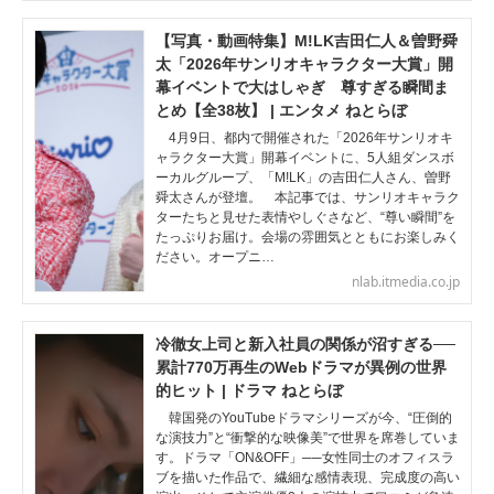
【写真・動画特集】M!LK吉田仁人＆曽野舜
太「2026年サンリオキャラクター大賞」開
幕イベントで大はしゃぎ 尊すぎる瞬間ま
とめ【全38枚】 | エンタメ ねとらぼ
4月9日、都内で開催された「2026年サンリオキ
ャラクター大賞」開幕イベントに、5人組ダンスボ
ーカルグループ、「M!LK」の吉田仁人さん、曽野
舜太さんが登壇。 本記事では、サンリオキャラク
ターたちと見せた表情やしぐさなど、“尊い瞬間”を
たっぷりお届け。会場の雰囲気とともにお楽しみく
ださい。オープニ…
nlab.itmedia.co.jp
冷徹女上司と新入社員の関係が沼すぎる──
累計770万再生のWebドラマが異例の世界
的ヒット | ドラマ ねとらぼ
韓国発のYouTubeドラマシリーズが今、“圧倒的
な演技力”と“衝撃的な映像美”で世界を席巻していま
す。ドラマ「ON&OFF」──女性同士のオフィスラ
ブを描いた作品で、繊細な感情表現、完成度の高い