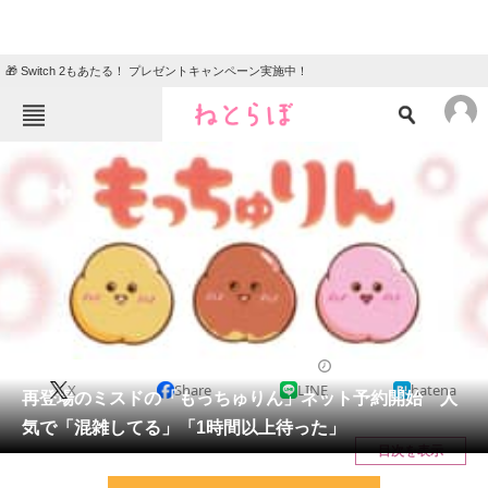
🎁 Switch 2もあたる！ プレゼントキャンペーン実施中！
ねとらぼメニュー
TOP
ニュース
エンタメ
クイズ
グルメ
地域
住まい
教育・育児
動物
リサーチ
グルメ
2026/05/14 09:50（公開）
X
Share
LINE
hatena
会員記事
再登場のミスドの「もっちゅりん」ネット予約開始 人
気で「混雑してる」「1時間以上待った」
メディア
目次を表示
注目記事を集めた総合ページ