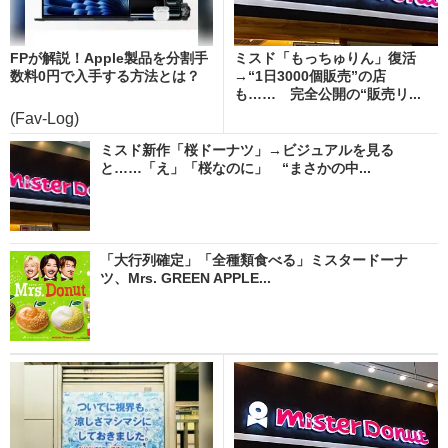
FPが解説！Apple製品を分割手
ミスド「もっちゅりん」復活
数料0円で入手する方法とは？
→“1日3000個販売”の店
も…… 完全公開の“販売リ...
(Fav-Log)
ミスド新作「桜ドーナツ」→ビジュアルを見る
と……「え」「桜なのに」 “まさかの中...
「大行列確定」「全種類食べる」ミスタードーナ
ツ、Mrs. GREEN APPLE...