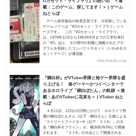
Oカセット・ライブラリ』の想い出 ＜連
載：このゲーム、探してます！＞ | ゲーム
ねとらぼ
ゲーム保存協会の松原圭吾です。今回探している
ゲームソフトは『I/Oカセット・ライブラリ』シリ
ーズです。 この『I/Oカセット・ライブラリ』
は、1979年12月から1983年8月までの工学社発行
の『I/O』誌と、その増刊や別冊に掲載されたプロ
グラムを収録したコンパクトカセット（いわゆるカ
セットテープ）が通信販…
nlab.itmedia.co.jp
『獅白杯』がVTuber界隈と格ゲー界隈を盛
り上げる！ 格ゲーマーかつイベンターで
あるホロライブ「獅白ぼたん」の軌跡 ＜連
載：あのVTuberに花束を＞ | VTuber ねと
らぼ
４月11日、12日の2日間にかけて、ホロライブ所
属の獅白ぼたんさん（以下・獅白さん）主催による
『ストリートファイター6（以下・スト6）』の大
会『獅白杯オフライン』が、横浜BUNTAIにて開催
されます。 『スト6』の大会として開催される