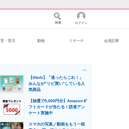
検索
ログイン
教育・育児
動物
リサーチ
会員記事
バイスの未来
好きが集まる 比べて選べる
- PR -
【iHerb】「迷ったらこれ！」
コミュニティ
マーケ×ITの今がよく分かる
みんなが"リピ買い"している人
気商品
【抽選で5,000円分】Amazonギ
・活用を支援
フトカードが当たる！読者アン
ケート実施中
スマホの写真／動画をもう一段