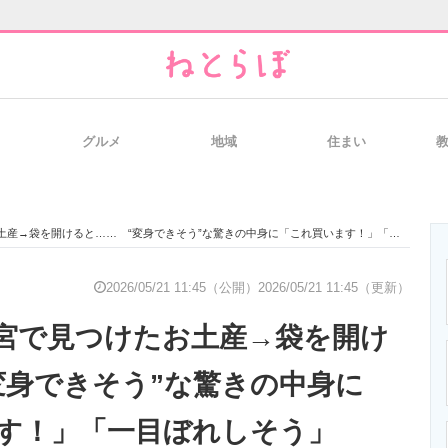
グルメ
地域
住まい
と未来を見通す
スマホと通信の最新トレンド
進化するPCとデ
→袋を開けると…… “変身できそう”な驚きの中身に「これ買います！」「一目ぼれしそう」
のいまが分かる
企業ITのトレンドを詳説
経営リーダーの
2026/05/21 11:45（公開）
2026/05/21 11:45（更新）
宮で見つけたお土産→袋を開け
T製品の総合サイト
IT製品の技術・比較・事例
製造業のIT導入
変身できそう”な驚きの中身に
す！」「一目ぼれしそう」