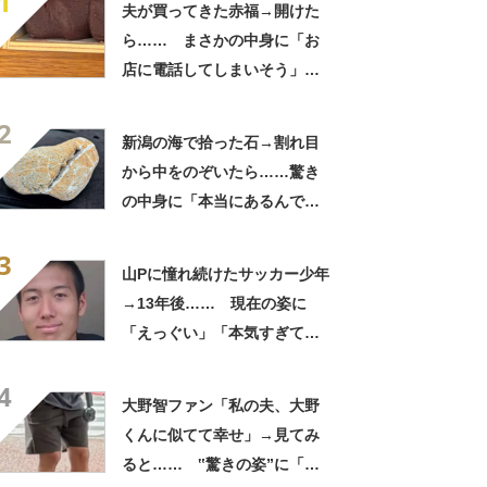
1
夫が買ってきた赤福→開けた
ら…… まさかの中身に「お
店に電話してしまいそう」
「さすがに初めて見ました
2
笑」と107万表示
新潟の海で拾った石→割れ目
から中をのぞいたら……驚き
の中身に「本当にあるんです
ね！」「お宝だ」
3
山Pに憧れ続けたサッカー少年
→13年後…… 現在の姿に
「えっぐい」「本気すぎて尊
敬する」と49万再生
4
大野智ファン「私の夫、大野
くんに似てて幸せ」→見てみ
ると…… ‟驚きの姿”に「最