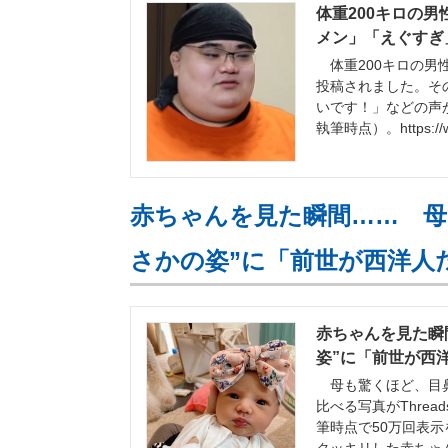
体重200キロの
メン」「えぐすぎ」
体重200キロの男性
投稿されました。そ
いです！」などの声
執筆時点）。https://ww
赤ちゃんを見た瞬間…… 母
さかの姿”に「前世が西洋人
赤ちゃんを見た瞬
姿”に「前世が西洋
母も驚くほど、目鼻
比べる写真がThre
筆時点で50万回表示