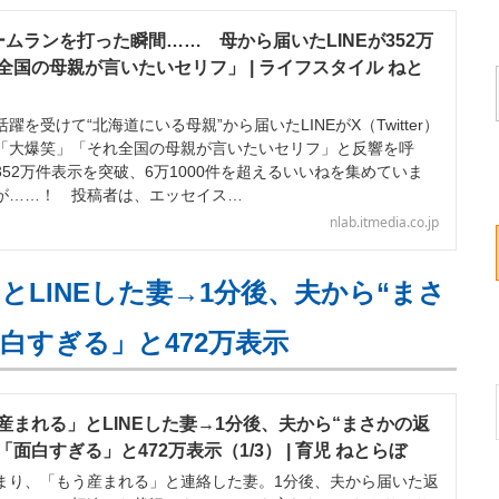
ムランを打った瞬間…… 母から届いたLINEが352万
国の母親が言いたいセリフ」 | ライフスタイル ねと
受けて“北海道にいる母親”から届いたLINEがX（Twitter）
「大爆笑」「それ全国の母親が言いたいセリフ」と反響を呼
52万件表示を突破、6万1000件を超えるいいねを集めていま
が……！ 投稿者は、エッセイス…
nlab.itmedia.co.jp
LINEした妻→1分後、夫から“まさ
白すぎる」と472万表示
産まれる」とLINEした妻→1分後、夫から“まさかの返
面白すぎる」と472万表示（1/3） | 育児 ねとらぼ
り、「もう産まれる」と連絡した妻。1分後、夫から届いた返