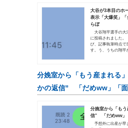
大谷が3本目のホー
表示「大爆笑」「全
らぼ
大谷翔平選手の大活躍を
に投稿されました。
び、記事執筆時点で3
す。う、うちの翔平
分娩室から「もう産まれる」と
かの返信” 「だめww」「面
分娩室から「もう
信” 「だめww」「
予想外に出産が早ま