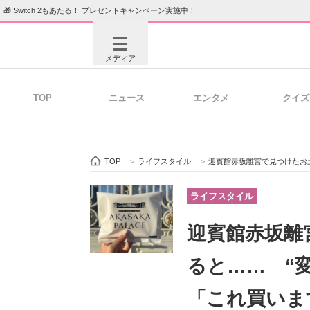
🎁 Switch 2もあたる！ プレゼントキャンペーン実施中！
メディア
TOP
ニュース
エンタメ
クイズ
注目記事を集めた総合ページ
ITの今
TOP
>
ライフスタイル
>
迎賓館赤坂離宮で見つけたお土産
ビジネスと働き方のヒント
AI活用
ライフスタイル
迎賓館赤坂離
ITエンジニア向け専門サイト
企業向けI
ると…… “
「これ買いま