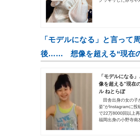
クッキリした赤ちゃん
「モデルになる」と言って周
後…… 想像を超える“現在
「モデルになる」
像を超える“現在の
ル ねとらぼ
田舎出身の女の子が
姿”がInstagr
で22万8000回以
福岡出身の小野寺南友（