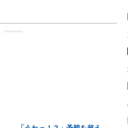
advertisement
後…… 「うわっ！？」予想を超え