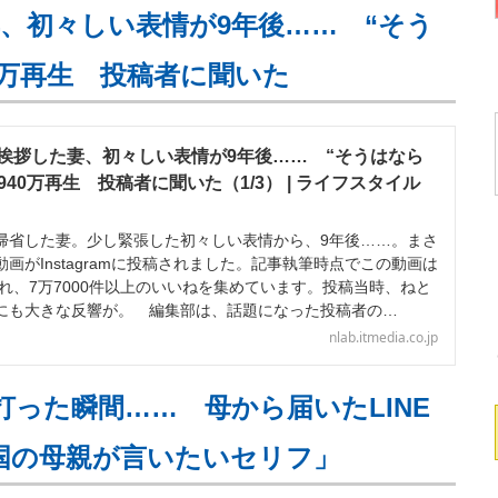
、初々しい表情が9年後…… “そう
0万再生 投稿者に聞いた
挨拶した妻、初々しい表情が9年後…… “そうはなら
940万再生 投稿者に聞いた（1/3） | ライフスタイル
省した妻。少し緊張した初々しい表情から、9年後……。まさ
画がInstagramに投稿されました。記事執筆時点でこの動画は
され、7万7000件以上のいいねを集めています。投稿当時、ねと
にも大きな反響が。 編集部は、話題になった投稿者の…
nlab.itmedia.co.jp
打った瞬間…… 母から届いたLINE
全国の母親が言いたいセリフ」