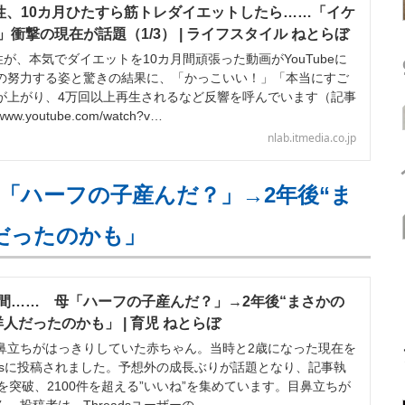
男性、10カ月ひたすら筋トレダイエットしたら……「イケ
衝撃の現在が話題（1/3） | ライフスタイル ねとらぼ
が、本気でダイエットを10カ月間頑張った動画がYouTubeに
の努力する姿と驚きの結果に、「かっこいい！」「本当にすご
が上がり、4万回以上再生されるなど反響を呼んでいます（記事
w.youtube.com/watch?v…
nlab.itmedia.co.jp
「ハーフの子産んだ？」→2年後“ま
だったのかも」
間…… 母「ハーフの子産んだ？」→2年後“まさかの
人だったのかも」 | 育児 ねとらぼ
立ちがはっきりしていた赤ちゃん。当時と2歳になった現在を
adsに投稿されました。予想外の成長ぶりが話題となり、記事執
を突破、2100件を超える”いいね”を集めています。目鼻立ちが