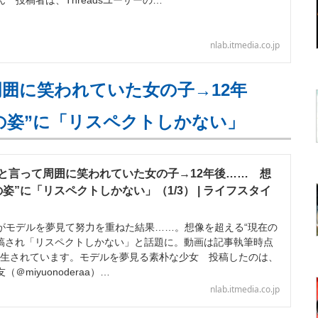
 投稿者は、Threadsユーザーの…
nlab.itmedia.co.jp
囲に笑われていた女の子→12年
の姿”に「リスペクトしかない」
と言って周囲に笑われていた女の子→12年後…… 想
姿”に「リスペクトしかない」（1/3） | ライフスタイ
モデルを夢見て努力を重ねた結果……。想像を超える“現在の
amに投稿され「リスペクトしかない」と話題に。動画は記事執筆時点
上再生されています。モデルを夢見る素朴な少女 投稿したのは、
＠miyuonoderaa）…
nlab.itmedia.co.jp