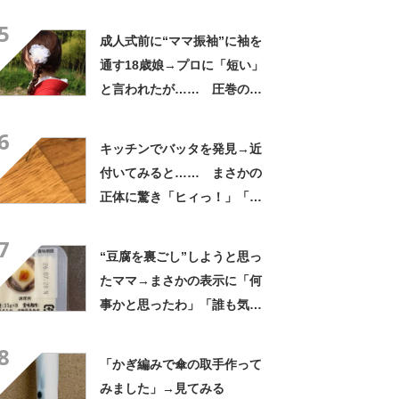
高すぎません？」「本物かと
5
思いました！」
成人式前に“ママ振袖”に袖を
通す18歳娘→プロに「短い」
と言われたが…… 圧巻の着
姿に「素敵ねぇうっとり」
6
「綺麗さが引き立ちます」
キッチンでバッタを発見→近
付いてみると…… まさかの
正体に驚き「ヒィっ！」「心
臓に悪いよね、、、」
7
“豆腐を裏ごし”しようと思っ
たママ→まさかの表示に「何
事かと思ったわ」「誰も気付
かないだろうな」
8
「かぎ編みで傘の取手作って
みました」→見てみる