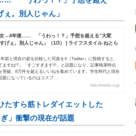
すげぇ。別人じゃん」
男女→4年後…… 「うわっ！？」予想を超える“大変
「すげぇ。別人じゃん」（1/3） | ライフスタイル ねとら
前と現在の姿を比較した写真をX（Twitter）に投稿すると、
ますね!?」「すごすぎます!!!」と話題になり、記事執筆時点
表示を突破、8万件を超えるいいねを集めています。学生時代と現在
話題になっているのはコスプ…
nlab.itmedia.co.jp
月ひたすら筋トレダイエットした
すぎ」衝撃の現在が話題