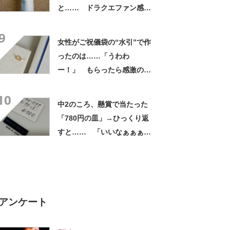
と…… ドラクエファン感動
の仕上がりに「て、天才」
9
「男子に与えてはいけないや
女性がご祝儀袋の“水引”で作
つ」
ったのは……「うわわ
ー！」 もらったら感激のデ
ザインに「こんなかわいい水
10
引見たのは初めて」
中2のころ、懸賞で当たった
「780円の皿」→ひっくり返
すと…… 「いいなぁぁぁぁ
ぁ！」まさかのお宝に「胸熱
ですね……」
アンケート