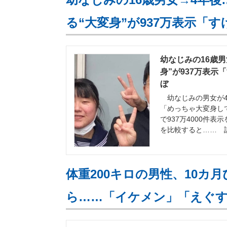
る“大変身”が937万表示「
幼なじみの16歳
身”が937万表示
ぼ
幼なじみの男女が4年
「めっちゃ大変身して
で937万4000件
を比較すると…… 
体重200キロの男性、10カ
ら……「イケメン」「えぐ