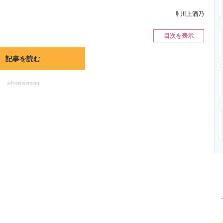
ニクス専門サイト
電子設計の基本と応用
エネルギーの専
川上酒乃
目次を表示
記事を読む
advertisement