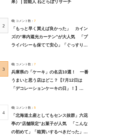
果） | 芸能人 ねとらぼリサーチ
コメント数：
7
2
「もっと早く買えば良かった」 カイン
ズの“車内遮光カーテン”が大人気 「プ
ライバシーも保てて安心」「ぐっすり眠
れました」（2/2） | ライフ ねとらぼリ
サーチ：2ページ目
コメント数：
7
3
兵庫県の「ケーキ」の名店10選！ 一番
うまいと思う店はどこ？【7月12日は
「デコレーションケーキの日」！】
（2/4） | 兵庫県 ねとらぼリサーチ：2ペ
ージ目
コメント数：
5
4
「北海道土産としてもセンス抜群」六花
亭の“店舗限定”お菓子が人気 「こんな
の初めて」「箱買いするべきだった」