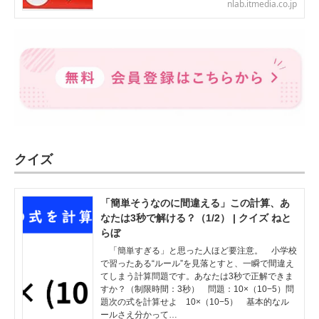
nlab.itmedia.co.jp
クイズ
「簡単そうなのに間違える」この計算、あ
なたは3秒で解ける？（1/2） | クイズ ねと
らぼ
「簡単すぎる」と思った人ほど要注意。 小学校
で習ったある“ルール”を見落とすと、一瞬で間違え
てしまう計算問題です。あなたは3秒で正解できま
すか？（制限時間：3秒） 問題：10×（10−5）問
題次の式を計算せよ 10×（10−5） 基本的なル
ールさえ分かって…