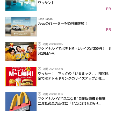
ワッサン】
PR
Jeep Japan
Jeepの7シーターを85時間体験！
PR
公開 2024/08/15
マクドナルドでポテトM・Lサイズが250円！ 8
月19日から
公開 2026/06/30
やったー！ マックの「ひるまック」、期間限
定でポテト＆ドリンクのサイズアップが無...
公開 2024/11/06
マクドナルドが“気になる”自動販売機を投稿
二度見必至の正体に「どこに行けばあり...