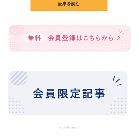
記事を読む
ITの今と未来を見通す
スマホと通信の最新トレンド
進化するPCとデバイスの未来
好きが集まる 比べて選べる
ビジネスと働き方のヒント
AI活用のいまが分かる
企業ITのトレンドを詳説
経営リーダーのコミュニティ
マーケ×ITの今がよく分かる
advertisement
ITエンジニア向け専門サイト