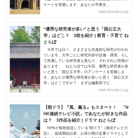
ケートを実施します。あなたが卒業生…
nlab.itmedia.co.jp
“優秀な研究者が多い”と思う「国公立大
学」はどこ？ 3校を紹介 | 教育・子育て ね
とらぼ
大学では日々、さまざまな先進的な研究が行われ
ています。大学ごとに研究内容や設備・環境、そし
て所属している研究者も異なり、それぞれに特徴が
あります。 ねとらぼでは今回、優秀な研究者が多
いと思う「国公立大学」のアンケートを実施しま
す。あなたが優秀な研究者が多いと思う「国公立大
学」はどこですか？ まずは編集部でピ…
nlab.itmedia.co.jp
【朝ドラ】『風、薫る』もスタート！ 「N
HK連続テレビ小説」であなたが好きな作品
は？ 3作品を紹介 | ドラマ ねとらぼ
NHKが毎朝放送している“朝ドラ”（連続テレビ小
説）。放送開始以来、お茶の間の定番ドラマとして