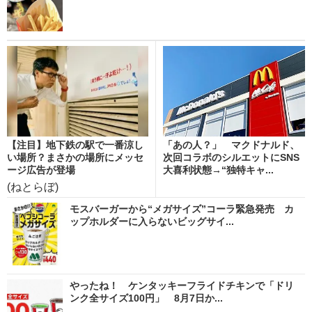
【注目】地下鉄の駅で一番涼し
「あの人？」 マクドナルド、
い場所？まさかの場所にメッセ
次回コラボのシルエットにSNS
ージ広告が登場
大喜利状態→“独特キャ...
(ねとらぼ)
モスバーガーから“メガサイズ”コーラ緊急発売 カ
ップホルダーに入らないビッグサイ...
やったね！ ケンタッキーフライドチキンで「ドリ
ンク全サイズ100円」 8月7日か...