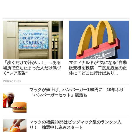
「歩くだけで汗が…！」→ある
マクドナルドが“気になる”自動
場所で立ち止まった人だけ気づ
販売機を投稿 二度見必至の正
く“レア広告”
体に「どこに行けばあり...
PR(ねとらぼ)
マックが値上げ、ハンバーガー190円に 10年ぶり
「ハンバーガーセット」復活も
マックの福袋2025はビッグマック型のランタン入
り！ 抽選申し込みスタート