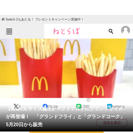
🎁 Switch 2もあたる！ プレゼントキャンペーン実施中！
ねとらぼメニュー
TOP
ニュース
エンタメ
クイズ
グルメ
地域
住まい
教育・育児
動物
リサーチ
グルメ
2026/05/14 18:01（公開）
X
Share
LINE
hatena
会員記事
【衝撃のLサイズ越え】マクドナルドにグランドサイズ
が再登場！ 「グランドフライ」と「グランドコーク」
メディア
目次を表示
5月20日から販売
注目記事を集めた総合ページ