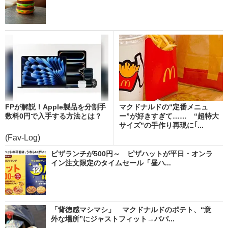
FPが解説！Apple製品を分割手
マクドナルドの“定番メニュ
数料0円で入手する方法とは？
ー”が好きすぎて…… “超特大
サイズ”の手作り再現に｢...
(Fav-Log)
ピザランチが500円～ ピザハットが平日・オンラ
イン注文限定のタイムセール「昼ハ...
「背徳感マシマシ」 マクドナルドのポテト、“意
外な場所”にジャストフィット→パパ...