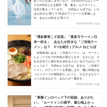
多くの人を楽しませており、3月30日からはシリー
ズ114作目となる新作『風、薫る』もスタートし、
注目が集まっています。 今回ねとらぼでは、いち
ばん好きな“朝ドラ”作品のアンケートを実施しま
す。あなたが好きな“朝ドラ…
nlab.itmedia.co.jp
「博多豚骨こそ至高」「喜多方ラーメン日
本一好き」 あなたが好きな「ご当地ラー
メン」は？ 3つを紹介 | グルメ ねとらぼ
全国各地にある「ご当地ラーメン」は、ラーメン
によってそれぞれ特色が異なります。なかには、そ
れを目当てに旅行先を決める人もいるのではないで
しょうか？ 今回ねとらぼでは、好きな「ご当地ラ
ーメン」のアンケートを実施します。麺に特徴があ
ったりスープが個性的だったりと、さまざまなラー
メンがあるなかで、あなたが一番好き…
nlab.itmedia.co.jp
「東横インのベッド下の収納、ありがた
い」「ルートインの甚平、着心地よかっ