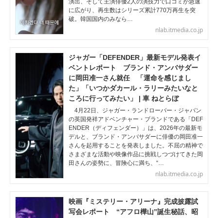
演出、そして主演俳優2人の演技力で口コミが急速
に広がり、再生数はシリーズ累計770万再生を突
破。韓国国内のみなら…
nlab.itmedia.co.jp
ジャガー「DEFENDER」最新モデル発表イ
ベントレポート ブランド・アンバサダー
に岡田准一さん就任 「運命を感じまし
た」「いつかダカール・ラリーみたいなと
ころに行ってみたい」 | 車 ねとらぼ
4月22日、ジャガー・ランドローバー・ジャパン
の英国発祥アドベンチャー・ブランドである「DEF
ENDER（ディフェンダー）」は、2026年の最新モ
デルと、ブランド・アンバサダーに俳優の岡田准一
さんを起用することを発表しました。不屈の精神で
さまざまな活動や映像作品に挑戦しつづけてきた岡
田さんの姿勢に、冒険心に満ち、“…
nlab.itmedia.co.jp
映画『ミステリー・アリーナ』完成披露試
写会レポート “アフロ樺山”誕生秘話、昭