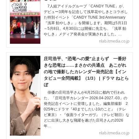
7人組アイドルグループ「CANDY TUNE」が、
デビュー3周年を記念して浅草花やしきとコラボし
た特別イベント「CANDY TUNE 3rd Anniversary
『浅草 飴やしき』」を開催します。期間は5月1日
～5月8日。4月30日には開催に先立ち、「浅草 飴
やしき」メディア発表会が実施されました。…
nlab.itmedia.co.jp
庄司浩平、“恐竜への愛”止まらず 一番好
きな恐竜は……まさかの共通点 あこがれ
の地で撮影したカレンダー発売記念【イン
タビュー全問掲載】（1/3） | ドラマ ねとら
ぼ
俳優の庄司浩平さんが4月25日に都内で行われ
た、「庄司浩平カレンダー 2026.04-2027.-03」の
発売記念イベントに登壇しました。編集部撮影 2
025年にドラマ『40までしたい10のこと』（テレ
ビ東京）・『仮面ライダーガヴ』（テレビ朝日）な
どに出演し大きな飛躍を遂げた庄司さんの2026
年…
nlab.itmedia.co.jp