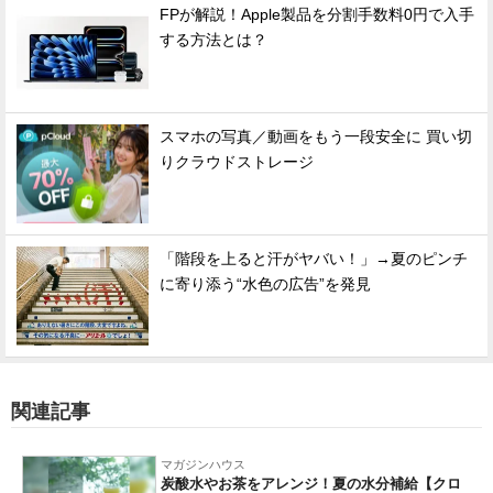
FPが解説！Apple製品を分割手数料0円で入手
する方法とは？
スマホの写真／動画をもう一段安全に 買い切
りクラウドストレージ
「階段を上ると汗がヤバい！」→夏のピンチ
に寄り添う“水色の広告”を発見
関連記事
マガジンハウス
炭酸水やお茶をアレンジ！夏の水分補給【クロ