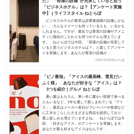
た」 “部屋の設備”が充実していると思う
「ビジネスホテル」は？【アンケート実施
中】 | ライフスタイル ねとらぼ
ビジネスホテルの客室は必要最低限の設備しかな
い……そんなイメージを持っている人も、いるかも
しれません。ですが、最近では客室の設備やアメニ
ティに独自のこだわりを持つホテルも増えていま
す。 ねとらぼでは今回、「部屋の設備が充実して
いると思うビジネスホテルは？」と題してアンケー
トを実施します。あなたが客室の設備が…
nlab.itmedia.co.jp
「ピノ最強」「アイスの最高峰、雪見だい
ふく様」 あなたが好きな「アイス」は？
3つを紹介 | グルメ ねとらぼ
暑い夏はもちろん、寒い冬に暖かい部屋で食べる
人もいるなど、1年を通して親しまれている「アイ
ス」。最近はメーカー各社がフレーバーや食感など
に工夫をこらしたさまざまな商品を提供しており、
選ぶ楽しみも増えていますよね。 ねとらぼでは今
回、「好きなアイス」のアンケートを実施します。
あなたが最も好きなアイスはなんです…