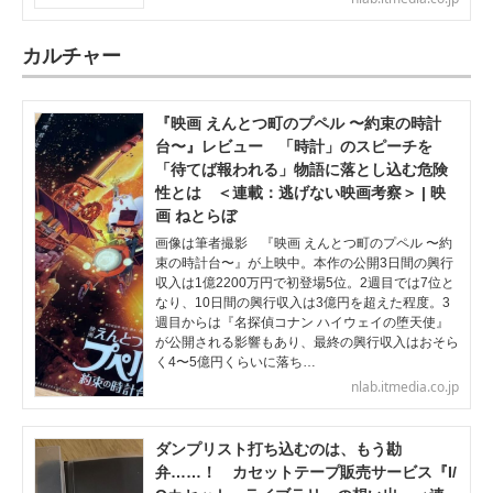
カルチャー
『映画 えんとつ町のプペル 〜約束の時計
台〜』レビュー 「時計」のスピーチを
「待てば報われる」物語に落とし込む危険
性とは ＜連載：逃げない映画考察＞ | 映
画 ねとらぼ
画像は筆者撮影 『映画 えんとつ町のプペル 〜約
束の時計台〜』が上映中。本作の公開3日間の興行
収入は1億2200万円で初登場5位。2週目では7位と
なり、10日間の興行収入は3億円を超えた程度。3
週目からは『名探偵コナン ハイウェイの堕天使』
が公開される影響もあり、最終の興行収入はおそら
く4〜5億円くらいに落ち…
nlab.itmedia.co.jp
ダンプリスト打ち込むのは、もう勘
弁……！ カセットテープ販売サービス『I/