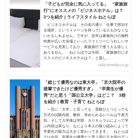
「子どもが完全に気に入ってる」 “家族旅
行”にオススメの「ビジネスホテル」は？
3つを紹介 | ライフスタイル ねとらぼ
ビジネスホテルは、その名の通り「仕事で宿泊す
る場所」というイメージを持っている人も少なくな
いかもしれません。ですが、近年は家族向けの無料
特典や広い大浴場といったファミリーにうれしいサ
ービスも充実しており、家族旅行で使う人も珍しく
ありません。 ねとらぼでは今回、「家族旅行にオ
ススメのビジネスホテルは？」と題し…
nlab.itmedia.co.jp
「総じて優秀なのは東大卒」「京大院卒の
後輩できたけど優秀すぎ」 “卒業生が優
秀”だと思う「国公立大学」はどこ？ 3校
を紹介 | 教育・子育て ねとらぼ
一言に「大学」と言っても、受験ひとつとっても
方式や試験内容、教科、求められるレベルは千差万
別。そして入学後は学部、カリキュラムによって学
ぶ内容は異なり、なにより本人の取り組みによって
卒業生の能力は大きく変わってきます。 ねとらぼ
では今回、卒業生が優秀だと思う国公立大学のアン