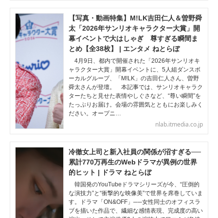
【写真・動画特集】M!LK吉田仁人＆曽野舜
太「2026年サンリオキャラクター大賞」開
幕イベントで大はしゃぎ 尊すぎる瞬間ま
とめ【全38枚】 | エンタメ ねとらぼ
4月9日、都内で開催された「2026年サンリオキ
ャラクター大賞」開幕イベントに、5人組ダンスボ
ーカルグループ、「M!LK」の吉田仁人さん、曽野
舜太さんが登壇。 本記事では、サンリオキャラク
ターたちと見せた表情やしぐさなど、“尊い瞬間”を
たっぷりお届け。会場の雰囲気とともにお楽しみく
ださい。オープニ…
nlab.itmedia.co.jp
冷徹女上司と新入社員の関係が沼すぎる──
累計770万再生のWebドラマが異例の世界
的ヒット | ドラマ ねとらぼ
韓国発のYouTubeドラマシリーズが今、“圧倒的
な演技力”と“衝撃的な映像美”で世界を席巻していま
す。ドラマ「ON&OFF」──女性同士のオフィスラ
ブを描いた作品で、繊細な感情表現、完成度の高い