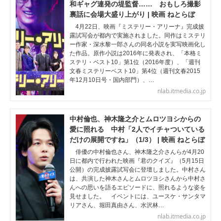
和ギャグ連発の堤監督…… おもしろ撮影
裏話に会場大盛り上がり | 映画 ねとらぼ
4月22日、映画『ミステリー・アリーナ』完成披
露試写会が都内で実施されました。同作はミステリ
ー作家・深水黎一郎さんの同名小説を実写映画化し
た作品。原作小説は2016年に発表され、「本格ミ
ステリ・ベスト10」第1位（2016年度）、「週刊
文春ミステリーベスト10」第4位（週刊文春2015
年12月10日号・国内部門）、…
nlab.itmedia.co.jp
中村倫也、神木隆之介とムロツヨシからの
愛に照れる 中村「2人でイチャついている
だけの展開ですね」（1/3） | 映画 ねとらぼ
俳優の中村倫也さん、神木隆之介さんらが4月20
日に都内で行われた映画『君のクイズ』（5月15日
公開）の完成披露試写会に登壇しました。中村さん
は、共演した神木さんとムロツヨシさんから中村さ
んへの思いを語るエピソードに、照れるような姿を
見せました。 イベントには、ユースケ・サンタマ
リアさん、堀田真由さん、水沢林…
nlab.itmedia.co.jp