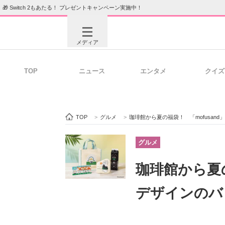
🎁 Switch 2もあたる！ プレゼントキャンペーン実施中！
メディア
TOP
ニュース
エンタメ
クイズ
注目記事を集めた総合ページ
ITの今
TOP
>
グルメ
>
珈琲館から夏の福袋！ 「mofusan
ビジネスと働き方のヒント
AI活用
グルメ
珈琲館から夏の
ITエンジニア向け専門サイト
企業向けI
デザインのバ