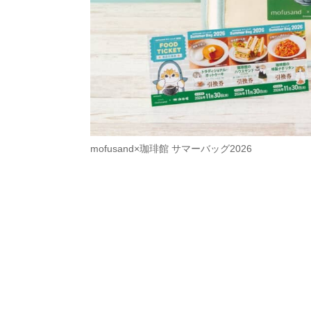
mofusand×珈琲館 サマーバッグ2026