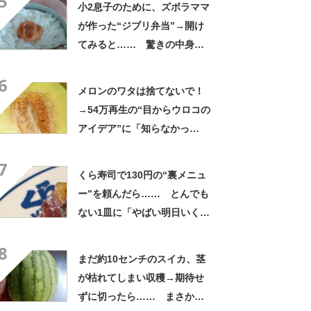
5
小2息子のために、ズボラママ
が作った“ジブリ弁当”→開け
てみると…… 驚きの中身に
「天才!?」「工夫してて愛を
6
感じます」
メロンのワタは捨てないで！
→54万再生の“目からウロコの
アイデア”に「知らなかっ
た！」「そうすれば良かった
7
んだ」
くら寿司で130円の“裏メニュ
ー”を頼んだら…… とんでも
ない1皿に「やばい明日いく」
「これ10貫ぐらい食べたい」
8
まだ約10センチのスイカ、茎
が枯れてしまい収穫→期待せ
ずに切ったら…… まさかの