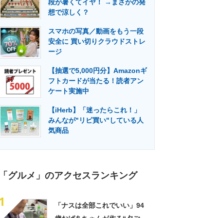
段が暑くてイヤ！ →まさかの発
門メディア
建設×テクノロジーの最前線
想で涼しく？
スマホの写真／動画をもう一段
安全に 買い切りクラウドストレ
ージ
【抽選で5,000円分】Amazonギ
フトカードが当たる！読者アン
ケート実施中
【iHerb】「迷ったらこれ！」
みんなが"リピ買い"している人
気商品
「グルメ」のアクセスランキング
1
「ナスは全部これでいい」94