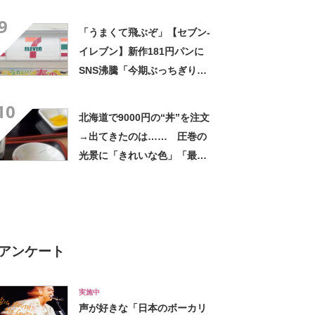
中身が700万表示 「わ
9
ぁ！」「全部これがいい」投
「うまくて飛ぶぞ」【セブン‐
稿者に話を聞いた
イレブン】新作181円パンに
SNS沸騰「今期ぶっちぎりで
優勝」「ウメエェェッッ」
10
北海道で9000円の“丼”を注文
→出てきたのは…… 圧巻の
光景に「きれいな色」「最高
です」
アンケート
実施中
声が好きな「日本のボーカリ