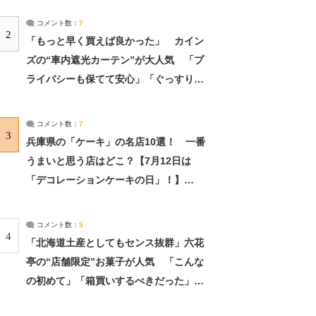
コメント数：
7
2
「もっと早く買えば良かった」 カイン
ズの“車内遮光カーテン”が大人気 「プ
ライバシーも保てて安心」「ぐっすり眠
れました」（2/2） | ライフ ねとらぼリ
サーチ：2ページ目
コメント数：
7
3
兵庫県の「ケーキ」の名店10選！ 一番
うまいと思う店はどこ？【7月12日は
「デコレーションケーキの日」！】
（2/4） | 兵庫県 ねとらぼリサーチ：2ペ
ージ目
コメント数：
5
4
「北海道土産としてもセンス抜群」六花
亭の“店舗限定”お菓子が人気 「こんな
の初めて」「箱買いするべきだった」
（1/2） | 北海道 ねとらぼリサーチ