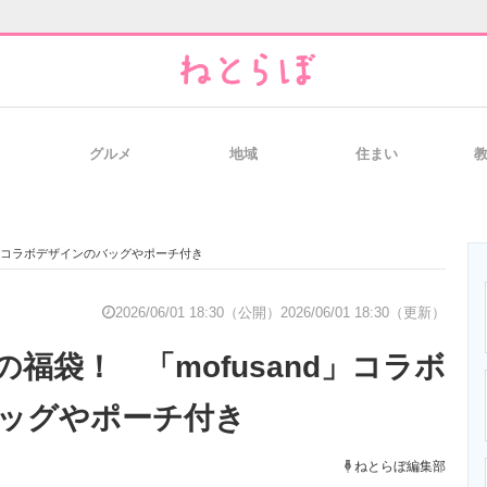
グルメ
地域
住まい
と未来を見通す
スマホと通信の最新トレンド
進化するPCとデ
d」コラボデザインのバッグやポーチ付き
のいまが分かる
企業ITのトレンドを詳説
経営リーダーの
2026/06/01 18:30（公開）
2026/06/01 18:30（更新）
福袋！ 「mofusand」コラボ
T製品の総合サイト
IT製品の技術・比較・事例
製造業のIT導入
ッグやポーチ付き
ねとらぼ編集部