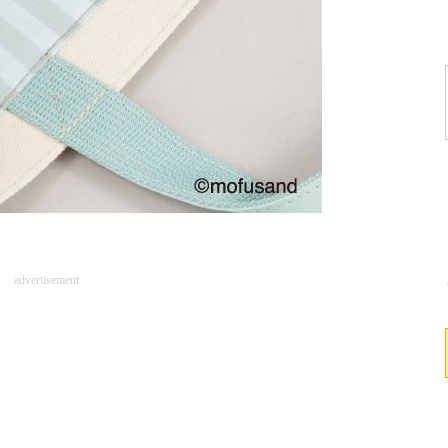
advertisement