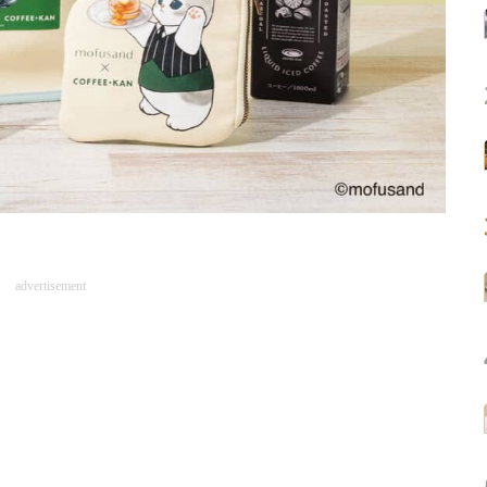
advertisement