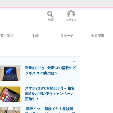
検索
ログイン
教育・育児
動物
リサーチ
会員記事
バイスの未来
好きが集まる 比べて選べる
- PR -
重量約999g、最新CPU搭載のビ
コミュニティ
マーケ×ITの今がよく分かる
ジネスPCの実力は？
スマホ2GBで月額850円～ 格安
・活用を支援
SIMをお得に使うキャンペーン
実施中！
階段イヤ！ 階段イヤ！夏は階