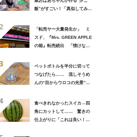
歳おばあちゃんが作る“夕ご
飯”がすごい！「真似してみま
す」「憧れます」
2
「転売ヤー大量発生か」 ミ
スド、『Mrs. GREEN APPLE
の箱』転売続出 「情けない
と思わないのかな」「呆れる
3
わ」 2500円での出品も
ペットボトルを半分に切って
つなげたら…… 流しそうめ
んの“目からウロコの光景”に
「えっ!? 天才すぎて」「夏
4
休みに絶対やる」
食べきれなかったスイカ→四
角にカットして…… 驚きの
仕上がりに「これは良い！」
「やってみます」