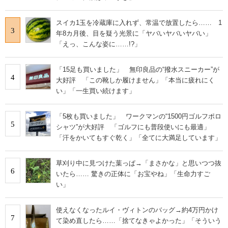
スイカ1玉を冷蔵庫に入れず、常温で放置したら…… 1
3
年8カ月後、目を疑う光景に「ヤバいヤバいヤバい」
「えっ、こんな姿に……!?」
「15足も買いました」 無印良品の“撥水スニーカー”が
4
大好評 「この靴しか履けません」「本当に疲れにく
い」「一生買い続けます」
「5枚も買いました」 ワークマンの“1500円ゴルフポロ
5
シャツ”が大好評 「ゴルフにも普段使いにも最適」
「汗をかいてもすぐ乾く」「全てに大満足しています」
草刈り中に見つけた葉っぱ→「まさかな」と思いつつ抜
6
いたら…… 驚きの正体に「お宝やね」「生命力すご
い」
使えなくなったルイ・ヴィトンのバッグ→約4万円かけ
7
て染め直したら……「捨てなきゃよかった」「そういう