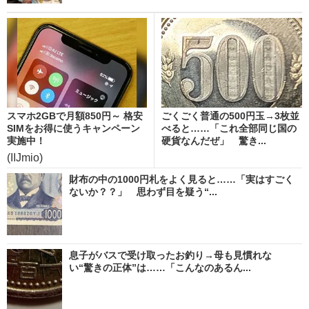
スマホ2GBで月額850円～ 格安
ごくごく普通の500円玉→3枚並
SIMをお得に使うキャンペーン
べると……「これ全部同じ国の
実施中！
硬貨なんだぜ」 驚き...
(IIJmio)
財布の中の1000円札をよく見ると……「実はすごく
ないか？？」 思わず目を疑う“...
息子がバスで受け取ったお釣り→母も見慣れな
い“驚きの正体”は……「こんなのあるん...