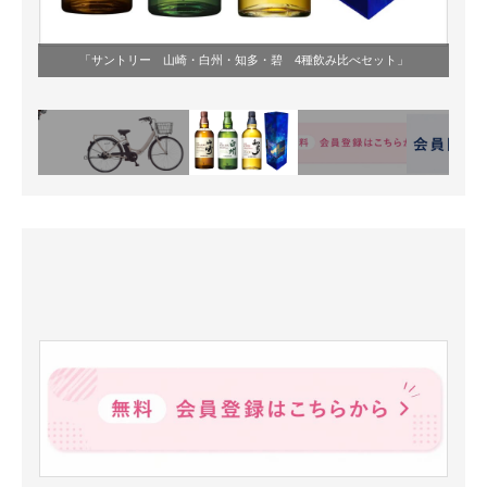
「サントリー 山崎・白州・知多・碧 4種飲み比べセット」