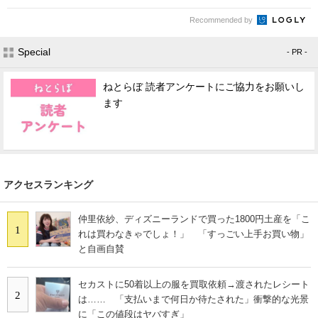
Recommended by
Special
- PR -
ねとらぼ 読者アンケートにご協力をお願いし
ます
アクセスランキング
仲里依紗、ディズニーランドで買った1800円土産を「こ
1
れは買わなきゃでしょ！」 「すっごい上手お買い物」
と自画自賛
セカストに50着以上の服を買取依頼→渡されたレシート
2
は…… 「支払いまで何日か待たされた」衝撃的な光景
に「この値段はヤバすぎ」