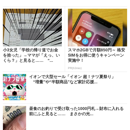
小3女児「学校の帰り道でお金
スマホ2GBで月額850円～ 格安
を拾った」→ママが「えっ、い
SIMをお得に使うキャンペーン
くら？」と見ると…… “...
実施中！
PR(IIJmio)
イオンで大型セール「イオン 超！ナツ夏祭り」
“増量”や“半額商品”など家計応援...
昼食のお釣りで受け取った1000円札→財布に入れる
前にふと見ると…… まさかの光...