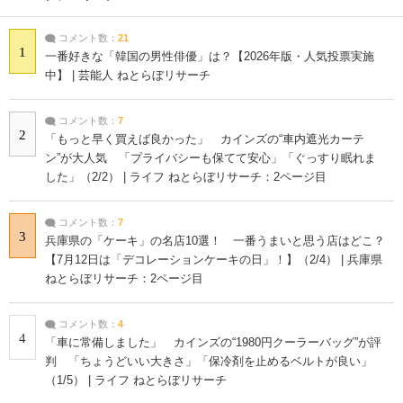
コメント数：
21
1
一番好きな「韓国の男性俳優」は？【2026年版・人気投票実施
中】 | 芸能人 ねとらぼリサーチ
コメント数：
7
2
「もっと早く買えば良かった」 カインズの“車内遮光カーテ
ン”が大人気 「プライバシーも保てて安心」「ぐっすり眠れま
した」（2/2） | ライフ ねとらぼリサーチ：2ページ目
コメント数：
7
3
兵庫県の「ケーキ」の名店10選！ 一番うまいと思う店はどこ？
【7月12日は「デコレーションケーキの日」！】（2/4） | 兵庫県
ねとらぼリサーチ：2ページ目
コメント数：
4
4
「車に常備しました」 カインズの“1980円クーラーバッグ”が評
判 「ちょうどいい大きさ」「保冷剤を止めるベルトが良い」
（1/5） | ライフ ねとらぼリサーチ