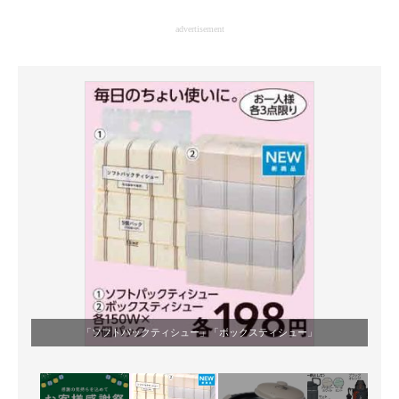
企業向けIT製品の総合サイト
advertisement
IT製品の技術・比較・事例
製造業のIT導入・活用を支援
モノづくり技術者専門サイト
エレクトロニクス専門サイト
電子設計の基本と応用
エネルギーの専門メディア
建設×テクノロジーの最前線
ちょっと気になるネットの話題
「ソフトパックティシュー」「ボックスティシュー」