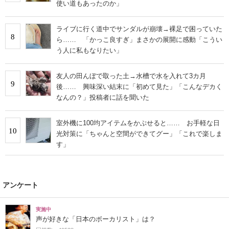
使い道もあったのか」
ライブに行く道中でサンダルが崩壊→裸足で困っていた
8
ら…… 「かっこ良すぎ」まさかの展開に感動「こうい
う人に私もなりたい」
友人の田んぼで取った土→水槽で水を入れて3カ月
9
後…… 興味深い結末に「初めて見た」「こんなデカく
なんの？」投稿者に話を聞いた
室外機に100均アイテムをかぶせると…… お手軽な日
10
光対策に「ちゃんと空間ができてグー」「これで楽しま
す」
アンケート
実施中
声が好きな「日本のボーカリスト」は？