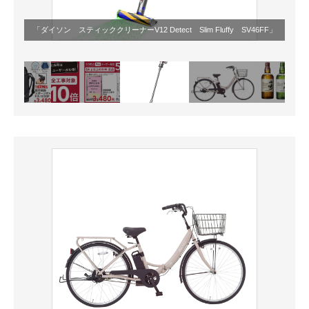
「ダイソン スティッククリーナーV12 Detect Slim Fluffy SV46FF」