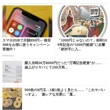
スマホ2GBで月額850円～ 格安
「1000円じゃないの？」昭和10
SIMをお得に使うキャンペーン
0年記念の“1000円銀貨”に反響
実施中！
「絶対手に入...
PR(IIJmio)
購入当時26万8000円だった“万博記念硬貨”が……
値上がりヤバくて100万再...
500枚の5円玉→1枚1枚よく見たら……「これヤバい
っすよ」 激レアな光景に「運...