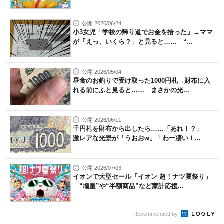
公開 2026/06/24
小3女児「学校の帰り道でお金を拾った」→ママ
が「えっ、いくら？」と見ると…… “...
公開 2026/05/04
昼食のお釣りで受け取った1000円札→財布に入
れる前にふと見ると…… まさかの光...
公開 2026/06/11
千円札を財布から出したら……「あれ！？」
激レアな光景が「うおおw」「わー凄い！...
公開 2026/07/03
イオンで大型セール「イオン 超！ナツ夏祭り」
“増量”や“半額商品”など家計応援...
Recommended by