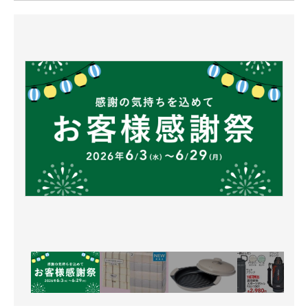
ITの今と未来を見通す
スマホと通信の最新トレンド
進化するPCとデバイスの未来
好きが集まる 比べて選べる
ビジネスと働き方のヒント
AI活用のいまが分かる
企業ITのトレンドを詳説
経営リーダーのコミュニティ
マーケ×ITの今がよく分かる
ITエンジニア向け専門サイト