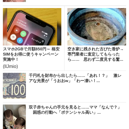
スマホ2GBで月額850円～ 格安
空き家に残された古びた香炉→
SIMをお得に使うキャンペーン
専門業者に査定してもらった
実施中！
ら…… 思わず二度見する驚...
(IIJmio)
千円札を財布から出したら……「あれ！？」 激レ
アな光景が「うおおw」「わー凄い！...
双子赤ちゃんの手元を見ると……ママ「なんで？」
困惑の行動へ「ポテンシャル高い」...