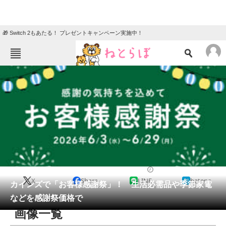
🎁 Switch 2もあたる！ プレゼントキャンペーン実施中！
ねとらぼメニュー
TOP
ニュース
エンタメ
クイズ
グルメ
地域
住まい
教育・育児
動物
リサーチ
おかね
2026/06/03 17:00（公開）
X
Share
LINE
hatena
会員記事
カインズで「お客様感謝祭」！ 生活必需品や季節家電
などを感謝祭価格で
メディア
画像一覧
注目記事を集めた総合ページ