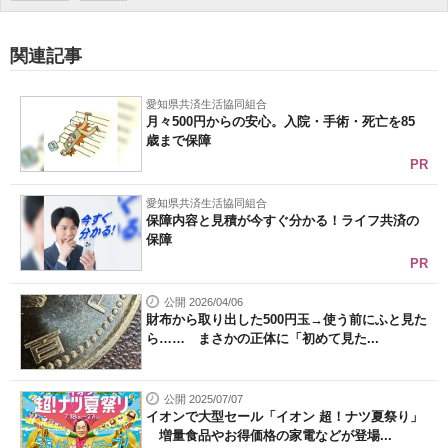
関連記事
愛知県共済生活協同組合
月々500円からの安心。入院・手術・死亡を85
歳まで保障
PR
愛知県共済生活協同組合
保障内容と見積が今すぐ分かる！ライフ共済の
保障
PR
公開 2026/04/06
財布から取り出した500円玉→使う前にふと見た
ら…… まさかの正体に「初めて見た...
公開 2025/07/07
イオンで大型セール「イオン 超！ナツ夏祭り」
増量食品やお得価格の家電などが登場...