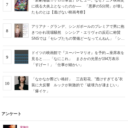
『新劇場版☆ケロロ軍曹』レビュー。なぜアニメ映画史
7
に残る大炎上となったのか── 「悪夢の5分間」が壊し
たものとは【逃げない映画考察】
アリアナ・グランデ、シンガポールのプレミアで男に抱
8
きつかれ現場騒然 シンシア・エリヴォの反応に称賛
SNSでは「セレブたちの警備どーなってんねん」「シン
シア最高過ぎる」
ドイツの映画館で『スーパーマリオ』を予約→座席表を
9
見ると……「なにこれ」 まさかの光景が194万表示
「すげー！」「仕事が細かい」
「なかなか際どい格好」 三吉彩花、“透けすぎてる”衣
10
装に大反響 ルックが刺激的で「破壊力が凄まじい」
「爆イケ」
アンケート
実施中