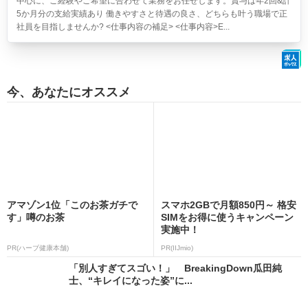
中心に、ご経験やご希望に合わせて業務をお任せします。賞与は年2回&計
5か月分の支給実績あり 働きやすさと待遇の良さ、どちらも叶う職場で正
社員を目指しませんか? <仕事内容の補足> <仕事内容>E...
今、あなたにオススメ
アマゾン1位「このお茶ガチで
スマホ2GBで月額850円～ 格安
す」噂のお茶
SIMをお得に使うキャンペーン
実施中！
PR(ハーブ健康本舗)
PR(IIJmio)
「別人すぎてスゴい！」 BreakingDown瓜田純
士、“キレイになった姿”に...