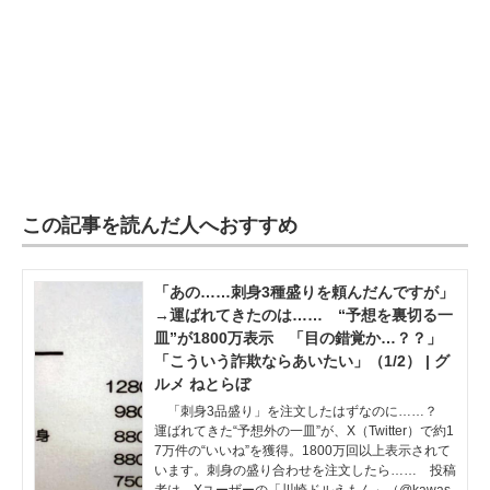
この記事を読んだ人へおすすめ
「あの……刺身3種盛りを頼んだんですが」
→運ばれてきたのは…… “予想を裏切る一
皿”が1800万表示 「目の錯覚か…？？」
「こういう詐欺ならあいたい」（1/2） | グ
ルメ ねとらぼ
「刺身3品盛り」を注文したはずなのに……？
運ばれてきた“予想外の一皿”が、X（Twitter）で約1
7万件の“いいね”を獲得。1800万回以上表示されて
います。刺身の盛り合わせを注文したら…… 投稿