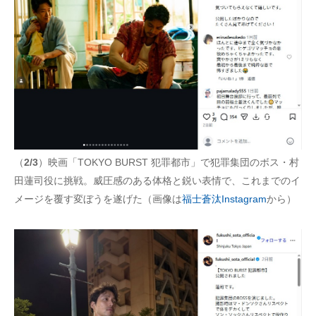
（
2/3
）映画「TOKYO BURST 犯罪都市」で犯罪集団のボス・村
田蓮司役に挑戦。威圧感のある体格と鋭い表情で、これまでのイ
メージを覆す変ぼうを遂げた（画像は
福士蒼汰Instagram
から）