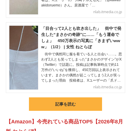
者は、Xユーザーの「川崎ドルえもん」（@kawas
akidoruemo）さん。居酒屋で「…
nlab.itmedia.co.jp
「目合って2人とも吹き出した」 街中で発
生した“まさかの奇跡”に……「もう運命で
しょ」 450万表示の写真に「きまずいww
w」（1/2） | 女性 ねとらぼ
街中で偶然同じ服を着ている人と出会い……。思
わず2人とも笑ってしまった“まさかのデザイン”がX
（Twitter）で話題に。投稿は記事執筆時点で約11
万件の“いいね”を獲得し、450万回以上表示されて
います。まさかの偶然が起こってしまう2人が笑っ
てしまった理由 投稿者は、Xユーザーの「爪ド…
nlab.itmedia.co.jp
記事を読む
【Amazon】今売れている商品TOP5【2026年8月