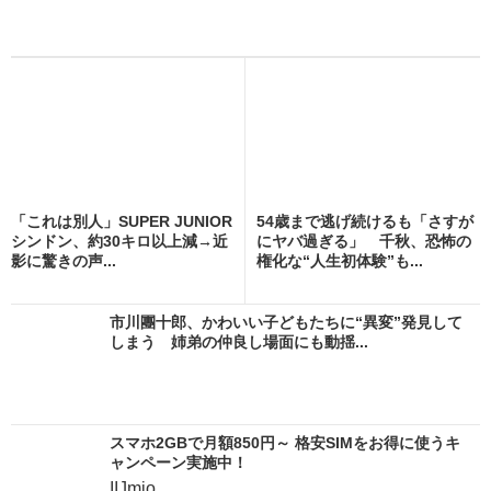
「これは別人」SUPER JUNIOR
54歳まで逃げ続けるも「さすが
シンドン、約30キロ以上減→近
にヤバ過ぎる」 千秋、恐怖の
影に驚きの声...
権化な“人生初体験”も...
市川團十郎、かわいい子どもたちに“異変”発見して
しまう 姉弟の仲良し場面にも動揺...
スマホ2GBで月額850円～ 格安SIMをお得に使うキ
ャンペーン実施中！
IIJmio