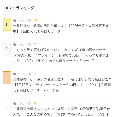
コメントランキング
コメント数：
21
1
一番好きな「韓国の男性俳優」は？【2026年版・人気投票実施
中】 | 芸能人 ねとらぼリサーチ
コメント数：
7
2
「もっと早く買えば良かった」 カインズの“車内遮光カーテ
ン”が大人気 「プライバシーも保てて安心」「ぐっすり眠れま
した」（2/2） | ライフ ねとらぼリサーチ：2ページ目
コメント数：
7
3
兵庫県の「ケーキ」の名店10選！ 一番うまいと思う店はどこ？
【7月12日は「デコレーションケーキの日」！】（2/4） | 兵庫県
ねとらぼリサーチ：2ページ目
コメント数：
5
4
「北海道土産としてもセンス抜群」六花亭の“店舗限定”お菓子が
人気 「こんなの初めて」「箱買いするべきだった」（1/2） |