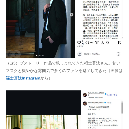
（
1/3
）ブストーリー作品で親しまれてきた福士蒼汰さん。甘い
マスクと爽やかな雰囲気で多くのファンを魅了してきた（画像は
福士蒼汰Instagram
から）