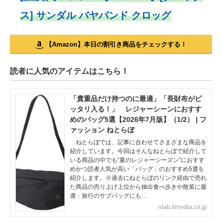
ス] サンダル バヤバンド クロッグ
【Amazon】本日の割引き商品をチェックする！
読者に人気のアイテムはこちら！
「貴重品だけ持つのに最適」「長財布がピ
ッタリ入る！」 レジャーシーンにおすす
めのバッグ5選【2026年7月版】（1/2） | フ
ァッション ねとらぼ
ねとらぼでは、記事に合わせてさまざまな商品を
紹介しています。今回はそんなねとらぼで紹介して
いる商品の中でも“夏のレジャーシーズン”におすす
めかつ読者人気が高い「バッグ」のおすすめ5選を
紹介します。※過去にねとらぼのリンク経由で売れ
た商品の売り上げ上位から抽出食べ歩きや散策に最
適：旅行のサブバッグにも…
nlab.itmedia.co.jp