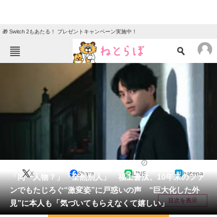
🎁 Switch 2もあたる！ プレゼントキャンペーン実施中！
ねとらぼメニュー
TOP
ニュース
エンタメ
クイズ
グルメ
地域
住まい
教育・育児
動物
リサーチ
映画
2026/06/05 23:15（公開）
X
Share
LINE
hatena
会員記事
「同一人物？」「全然別人」 福士蒼汰、10年来のファ
ンでもたじろぐ“激変姿”に戸惑いの声 “巨大化した外
メディア
目次を表示
見”に本人も「気づいてもらえなくて嬉しい」
注目記事を集めた総合ページ