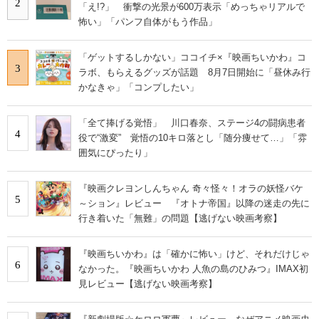
2
「え!?」 衝撃の光景が600万表示「めっちゃリアルで
怖い」「パンフ自体がもう作品」
「ゲットするしかない」ココイチ×『映画ちいかわ』コ
3
ラボ、もらえるグッズが話題 8月7日開始に「昼休み行
かなきゃ」「コンプしたい」
「全て捧げる覚悟」 川口春奈、ステージ4の闘病患者
4
役で“激変” 覚悟の10キロ落とし「随分痩せて…」「雰
囲気にぴったり」
『映画クレヨンしんちゃん 奇々怪々！オラの妖怪バケ
5
～ション』レビュー 『オトナ帝国』以降の迷走の先に
行き着いた「無難」の問題【逃げない映画考察】
『映画ちいかわ』は「確かに怖い」けど、それだけじゃ
6
なかった。『映画ちいかわ 人魚の島のひみつ』IMAX初
見レビュー【逃げない映画考察】