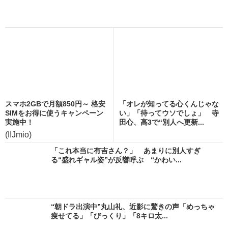
スマホ2GBで月額850円～ 格安
「オレが知ってる心くんじゃな
SIMをお得に使うキャンペーン
い」「待ってウソでしょ」 寺
実施中！
田心、高3で“別人へ更新...
(IIJmio)
「これ本当に有吉さん？」 あまりに別人すぎ
る“盛れギャル姿”が反響呼ぶ “かわい...
“朝ドラ出演中”丸山礼、近影に驚きの声「めっちゃ
痩せてる」「びっくり」「8キロ太...