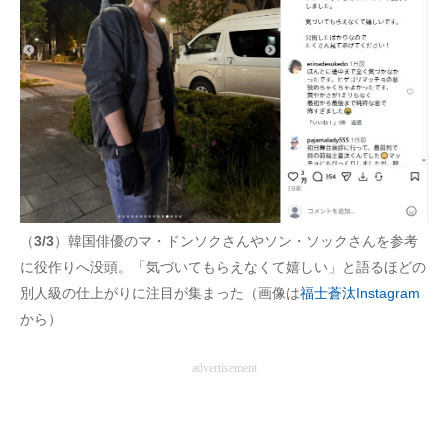
（
3/3
）韓国俳優のマ・ドンソクさんやソン・ソックさんを参考
に役作りへ没頭。「気づいてもらえなくて嬉しい」と語るほどの
別人級の仕上がりに注目が集まった（画像は
福士蒼汰Instagram
から）
advertisement