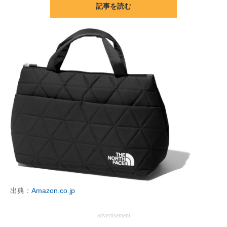
記事を読む
ITの今と未来を見通す
スマホと通信の最新トレンド
進化するPCとデバイスの未来
好きが集まる 比べて選べる
ビジネスと働き方のヒント
AI活用のいまが分かる
企業ITのトレンドを詳説
経営リーダーのコミュニティ
出典：
Amazon.co.jp
マーケ×ITの今がよく分かる
advertisement
ITエンジニア向け専門サイト