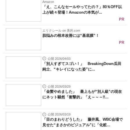
Amazon
「え、こんなセールやってたの？」80％OFF以
上が続々登場！Amazonの本気が...
PR
エリクシール on 美的.com
肌悩みの根本改善には“基底膜”！
PR
公開 2026/04/03
「別人すぎてスゴい！」 BreakingDown瓜田
純士、“キレイになった姿”に...
公開 2026/03/29
「金髪やめました」 最上もが“別人級”の現在
にネット騒然「衝撃的」「え～～～!!...
公開 2026/03/19
「目のまわりどうした」 藤井風、WBC会場で
見せた“まさかのビジュアル”に「化粧...