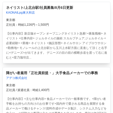
ネイリスト/上北台駅/社員募集/8月6日更新
KAONAILpg東大和店
東京都
正社員：時給1,226円～1,500円
【仕事内容】新店舗オープン オープニングネイリスト急募! <募集職種> ネ
イリスト <仕事内容> ジェルネイルの施術 スカルプチュア,ジェルネイル <
必要経験> <業種> ネイリスト <施設形態> ネイルサロン アイブロウサロン
<勤務地> モノレールの上北台駅から玉川上水駅方面に直進して頂くと右手
に<デニーズ>が出てきます。 デニーズの目の前の横断歩道を渡って右に進
むと<星乃珈琲店...
障がい者雇用「正社員前提・」大手食品メーカーでの事務
アデコ株式会社
東京都
正社員 / 派遣社員：時給1,400円
【仕事内容】<主な仕事内容> 食品メーカーでの一般事務です。<障がい者
手帳をお持ちの方向けのお仕事です>国内外で愛される商品を展開する食
品メーカーで働けるチャンス!資料作成やデータ集計、システム入力などを