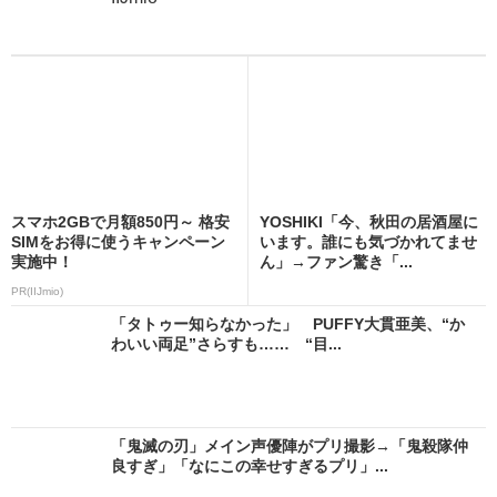
スマホ2GBで月額850円～ 格安
YOSHIKI「今、秋田の居酒屋に
SIMをお得に使うキャンペーン
います。誰にも気づかれてませ
実施中！
ん」→ファン驚き「...
PR(IIJmio)
「タトゥー知らなかった」 PUFFY大貫亜美、“か
わいい両足”さらすも…… “目...
「鬼滅の刃」メイン声優陣がプリ撮影→「鬼殺隊仲
良すぎ」「なにこの幸せすぎるプリ」...