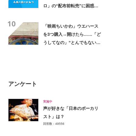
ロ」の“配布前転売”に困惑の
声「ほんとありえない」
10
「映画ちいかわ」ウエハース
を3つ購入→開けたら……「ど
うしてなの」“とんでもない中
身”に「これは気の毒」「ある
意味“もってますよ”」
アンケート
実施中
声が好きな「日本のボーカリ
スト」は？
回答数：49556