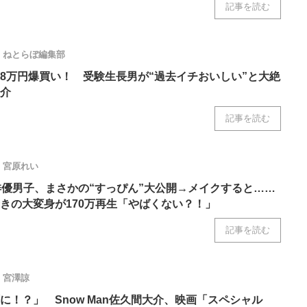
記事を読む
ねとらぼ編集部
8万円爆買い！ 受験生長男が“過去イチおいしい”と大絶
介
記事を読む
宮原れい
俳優男子、まさかの“すっぴん”大公開→メイクすると……
きの大変身が170万再生「やばくない？！」
記事を読む
宮澤諒
に！？」 Snow Man佐久間大介、映画「スペシャル