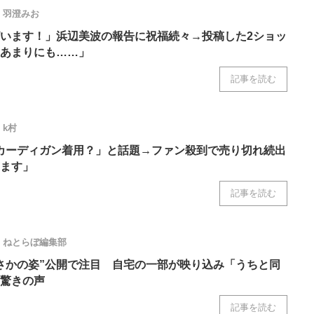
羽澄みお
います！」浜辺美波の報告に祝福続々→投稿した2ショッ
あまりにも……」
記事を読む
k村
カーディガン着用？」と話題→ファン殺到で売り切れ続出
ます」
記事を読む
ねとらぼ編集部
さかの姿”公開で注目 自宅の一部が映り込み「うちと同
驚きの声
記事を読む