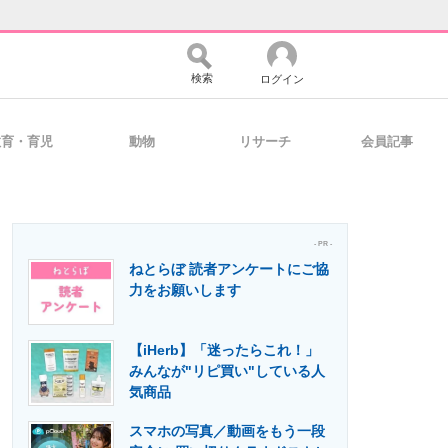
検索
ログイン
教育・育児
動物
リサーチ
会員記事
バイスの未来
好きが集まる 比べて選べる
- PR -
ねとらぼ 読者アンケートにご協
コミュニティ
マーケ×ITの今がよく分かる
力をお願いします
【iHerb】「迷ったらこれ！」
・活用を支援
みんなが"リピ買い"している人
気商品
スマホの写真／動画をもう一段