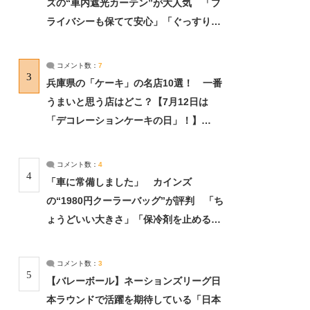
ズの“車内遮光カーテン”が大人気 「プ
ライバシーも保てて安心」「ぐっすり眠
れました」（2/2） | ライフ ねとらぼリ
サーチ：2ページ目
コメント数：
7
3
兵庫県の「ケーキ」の名店10選！ 一番
うまいと思う店はどこ？【7月12日は
「デコレーションケーキの日」！】
（2/4） | 兵庫県 ねとらぼリサーチ：2ペ
ージ目
コメント数：
4
4
「車に常備しました」 カインズ
の“1980円クーラーバッグ”が評判 「ち
ょうどいい大きさ」「保冷剤を止めるベ
ルトが良い」（1/5） | ライフ ねとらぼ
リサーチ
コメント数：
3
5
【バレーボール】ネーションズリーグ日
本ラウンドで活躍を期待している「日本