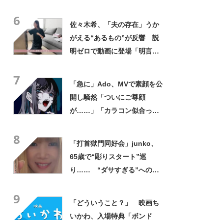
似ている」「ナガノ先生なら
6
参考にしてても不思議じゃな
佐々木希、「夫の存在」うか
い」
がえる“あるもの”が反響 説
明ゼロで動画に登場「明言し
てないけど安心しちゃう」
7
「サラッと出てくる言葉が素
「急に」Ado、MVで素顔を公
敵」
開し騒然「ついにご尊顔
が……」「カラコン似合って
る」
8
「打首獄門同好会」junko、
65歳で“彫りスタート”巡
り…… “ダサすぎる”への持
論に反響「理由が素敵」「わ
9
たしもデビューしたい」
「どういうこと？」 映画ち
いかわ、入場特典「ボンド