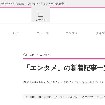
🎁 Switch 2もあたる！ プレゼントキャンペーン実施中！
メディア
TOP
ニュース
エンタメ
クイズ
注目記事を集めた総合ページ
ITの今
TOP
>
エンタメ
ビジネスと働き方のヒント
AI活用
「エンタメ」の新着記事一
ねとらぼのエンタメについてのページです。エンタメ
ITエンジニア向け専門サイト
企業向けI
VTuber
YouTuber
アニメ
コスプレ
スポーツ
テレ