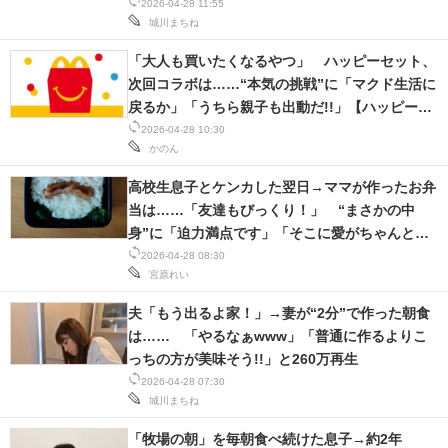
2026-04-28 11:55
城川まちね
「大人も買いたくなるやつ」 ハッピーセット、
次回コラボは……“本気の挑戦”に「マクド生活に
戻るか」「うちら親子も出動だ!!」【ハッピーセ
ットまとめ】
2026-04-28 10:30
かのん
高校生息子とケンカした翌日→ママが作ったお弁
当は……「友達もびっくり！」 “まさかの中
身”に「迫力満点です」「そこに愛がちゃんとあ
る！w」
2026-04-28 08:30
宮原れい
夫「もう出るよ家！」→妻が“2分”で作った朝食
は…… 「やるなぁwww」「普通に作るよりこ
っちの方が美味そう!!」と260万再生
2026-04-28 07:30
城川まちね
「牧場の朝」を毎朝食べ続けた息子→約2年