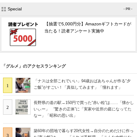
Special
- PR -
【抽選で5,000円分】Amazonギフトカードが
当たる！読者アンケート実施中
「グルメ」のアクセスランキング
「ナスは全部これでいい」94歳おばあちゃんが作る“夕
1
ご飯”がすごい！「真似してみます」「憧れます」
長野県の道の駅→150円で買った“赤い粒”は……「懐かし
2
いぃー」 “驚きの正体”に「実家や近所の庭になってた
なー」「昭和の思い出」
築60年の団地で暮らす20代女性→自分のためだけに作っ
3