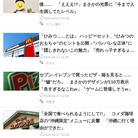
後…… 「えええ!?」まさかの光景に「今まで人
生損してたレベル」
2026-04-27 20:30
ひつじ陽介
「ひみつ……とは」 ハッピーセット、“ひみつの
おもちゃ”のヒントを公開→“バレバレな正体”に
「隠しきれないこの魅力」「売れっ子すぎるょ
～」
2026-04-27 11:45
かのん
セブン-イレブンで買ったピザ→箱を見ると……
「“嘘”だろ」 まさかのデザインが110万表示
「良すぎるなこれw」「ゲームに登場しそうw」
2026-04-27 11:00
河原木
「全国で食べられるようにして!!」 コメダ珈琲
店の“沖縄限定”メニューに反響 「沖縄に行く理
由ができた」
2026-04-27 10:00