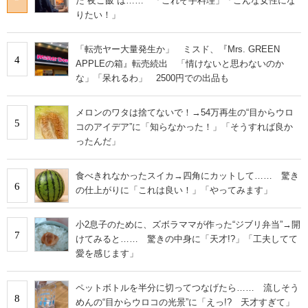
た“夜ご飯”は…… 「これぞ手料理」「こんな女性にな
りたい！」
「転売ヤー大量発生か」 ミスド、『Mrs. GREEN
4
APPLEの箱』転売続出 「情けないと思わないのか
な」「呆れるわ」 2500円での出品も
メロンのワタは捨てないで！→54万再生の“目からウロ
5
コのアイデア”に「知らなかった！」「そうすれば良か
ったんだ」
食べきれなかったスイカ→四角にカットして…… 驚き
6
の仕上がりに「これは良い！」「やってみます」
小2息子のために、ズボラママが作った“ジブリ弁当”→開
7
けてみると…… 驚きの中身に「天才!?」「工夫してて
愛を感じます」
ペットボトルを半分に切ってつなげたら…… 流しそう
8
めんの“目からウロコの光景”に「えっ!? 天才すぎて」