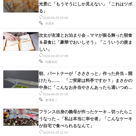
光景に「もうそうにしか見えない」「これはツボ
る」
2026-04-26 10:00
河原木
次女が友達とお泊まり会→ママが振る舞った朝食
＆昼食に「豪華でおいしそう」「こういうの羨ま
しい」
2026-04-26 07:05
佐藤友紀
朝、パートナーが「さささっと」作った弁当→開
けたら…… 「ご実家は料亭ですか？」まさかの
中身に「こんなお弁当やさんあったら通いつめ
る」
2026-04-26 07:00
沓澤真二
フランス出身の義母が作ったケーキ→切ったらこ
うなった→「私は本当に幸せ者」「こんなケーキ
が自宅で食べられるなんて」
2026-04-25 11:55