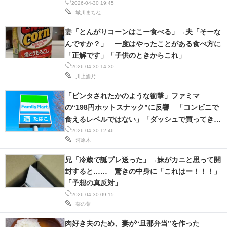
2026-04-30 19:45
城川まちね
スマホと通信の最新トレンド
妻「とんがりコーンはこー食べる」→夫「そーな
進化するPCとデバイスの未来
んですか？」 一度はやったことがある食べ方に
「正解です」「子供のときからこれ」
好きが集まる 比べて選べる
2026-04-30 14:30
川上酒乃
ビジネスと働き方のヒント
「ビンタされたかのような衝撃」ファミマ
AI活用のいまが分かる
の“198円ホットスナック”に反響 「コンビニで
食えるレベルではない」「ダッシュで買ってきま
企業ITのトレンドを詳説
す」
2026-04-30 12:46
河原木
経営リーダーのコミュニティ
兄「冷蔵で誕プレ送った」→妹がカニと思って開
マーケ×ITの今がよく分かる
封すると…… 驚きの中身に「これはー！！！」
「予想の真反対」
ITエンジニア向け専門サイト
2026-04-30 09:15
菜の葉
企業向けIT製品の総合サイト
肉好き夫のため、妻が“旦那弁当”を作った