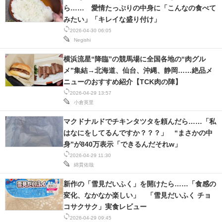
ら…… 愛情たっぷりの中身に「こんなの食べて
IT製品の技術・比較・事例
みたい」「キレイな盛り付け」
製造業のIT導入・活用を支援
2026-04-30 06:05
Negishi
モノづくり技術者専門サイト
横浜流星“降臨”の競馬場に全国各地の“肉グル
メ”集結→北海道、仙台、沖縄、静岡……絶品メ
エレクトロニクス専門サイト
ニューのおすすめ紹介【TCK肉の陣】
電子設計の基本と応用
2026-04-29 13:57
小倉英里
エネルギーの専門メディア
マクドナルドでチキンタツタを頼んだら……「私
はなにをしてるんですか？？？」 “まさかの中
建設×テクノロジーの最前線
身”が840万表示「できるんだそれw」
2026-04-29 11:30
ちょっと気になるネットの話題
綿貫佑哉
新作の「雪見だいふく」を開けたら……「食感の
変化、なかなか楽しい」 「雪見だいふく チョ
コサクサク」実食レビュー
2026-04-29 09:45