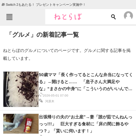
🎁 Switch 2もあたる！ プレゼントキャンペーン実施中！
ねとらぼメニュー
「グルメ」の新着記事一覧
TOP
ニュース
エンタメ
クイズ
ねとらぼのグルメについてのページです。グルメに関する記事を掲
載しています。
グルメ
地域
住まい
教育・育児
50歳ママ「長く作ってるとこんな弁当になってく
る」→開けると…… 「息子さん大満足や
動物
リサーチ
な」“まさかの中身”に「こういうのがいいんで
会員記事
す」
2026-05-01 07:00
河原木
メディア
出張帰りの夫の“お土産”→妻「誰が茹でんねんっ
注目記事を集めた総合ページ
っっ!!!」 巨大すぎる食材に「床の間に飾るや
つ？」「貰いに伺います！」
ITの今と未来を見通す