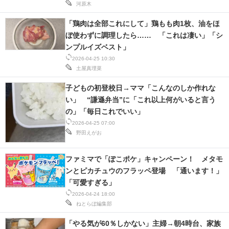
河原木
「鶏肉は全部これにして」鶏もも肉1枚、油をほ
ぼ使わずに調理したら…… 「これは凄い」「シ
ンプルイズベスト」
2026-04-25 10:30
土屋真理菜
子どもの初登校日→ママ「こんなのしか作れな
い」 “謙遜弁当”に「これ以上何がいると言う
の」「毎日これでいい」
2026-04-25 07:00
野田えがお
ファミマで「ぽこポケ」キャンペーン！ メタモ
ンとピカチュウのフラッペ登場 「通います！」
「可愛すぎる」
2026-04-24 18:00
ねとらぼ編集部
「やる気が60％しかない」主婦→朝4時台、家族