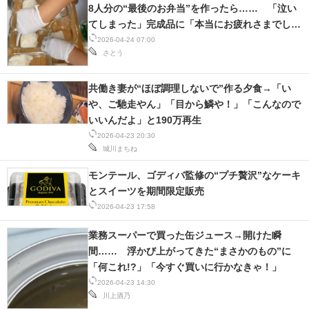
8人分の“最後のお弁当”を作ったら…… 「泣い
てしまった」完成品に「本当にお疲れさまでし
た」
2026-04-24 07:00
さとう
共働き妻が“ほぼ調理しないで”作る夕食→「い
や、ご馳走やん」「目から鱗や！」「こんなので
いいんだよ」と190万再生
2026-04-23 20:30
城川まちね
モンテール、ゴディバ監修の“プチ贅沢”なケーキ
とスイーツを期間限定販売
2026-04-23 17:58
業務スーパーで買った缶ジュース→開けた瞬
間…… 浮かび上がってきた“まさかのもの”に
「何これ!?」「今すぐ買いに行かなきゃ！」
2026-04-23 14:30
川上酒乃