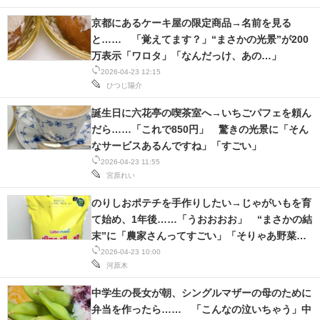
京都にあるケーキ屋の限定商品→名前を見る
と…… 「覚えてます？」“まさかの光景”が200
万表示「ワロタ」「なんだっけ、あの…」
2026-04-23 12:15
ひつじ陽介
誕生日に六花亭の喫茶室へ→いちごパフェを頼ん
だら……「これで850円」 驚きの光景に「そん
なサービスあるんですね」「すごい」
2026-04-23 11:55
宮原れい
のりしおポテチを手作りしたい→じゃがいもを育
て始め、1年後……「うおおおお」 “まさかの結
末”に「農家さんってすごい」「そりゃあ野菜が
高くなるわけだ」
2026-04-23 10:00
河原木
中学生の長女が朝、シングルマザーの母のために
弁当を作ったら…… 「こんなの泣いちゃう」中