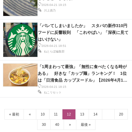
2026-04-21 19:15
川上酒乃
「バレてしまいましたか」 スタバの新作310円
フードに反響殺到 「これやばい」「深夜に見て
はいけない」
2026-04-21 18:51
ねとらぼ編集部
「1周まわって最強」「無性に食べたくなる時が
ある」 好きな「カップ麺」ランキング！ 1位
は「日清食品 カップヌードル」【2026年4月14
日時点】
2026-04-21 18:15
ねこリセット
« 最初
«
10
11
12
13
14
20
30
40
»
最後 »