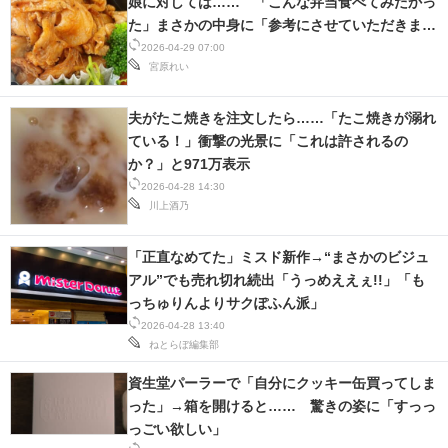
娘に対しては…… 「こんな弁当食べてみたかっ
た」まさかの中身に「参考にさせていただきま
す」
2026-04-29 07:00
宮原れい
夫がたこ焼きを注文したら……「たこ焼きが溺れ
ている！」衝撃の光景に「これは許されるの
か？」と971万表示
2026-04-28 14:30
川上酒乃
「正直なめてた」ミスド新作→“まさかのビジュ
アル”でも売れ切れ続出「うっめええぇ!!」「も
っちゅりんよりサクぽふん派」
2026-04-28 13:40
ねとらぼ編集部
資生堂パーラーで「自分にクッキー缶買ってしま
った」→箱を開けると…… 驚きの姿に「すっっ
っごい欲しい」