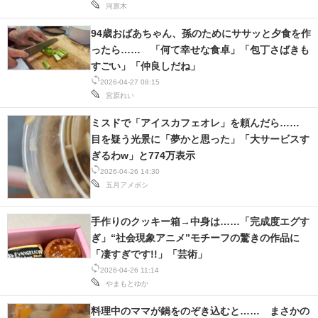
河原木
94歳おばあちゃん、孫のためにササッと夕食を作
ったら…… 「何て幸せな食卓」「包丁さばきも
すごい」「仲良しだね」
2026-04-27 08:15
宮原れい
ミスドで「アイスカフェオレ」を頼んだら……
目を疑う光景に「夢かと思った」「大サービスす
ぎるわw」と774万表示
2026-04-26 14:30
五月アメボシ
手作りのクッキー箱→中身は……「完成度エグす
ぎ」“社会現象アニメ”モチーフの驚きの作品に
「凄すぎです!!」「芸術」
2026-04-26 11:14
やまもとゆか
料理中のママが鍋をのぞき込むと…… まさかの