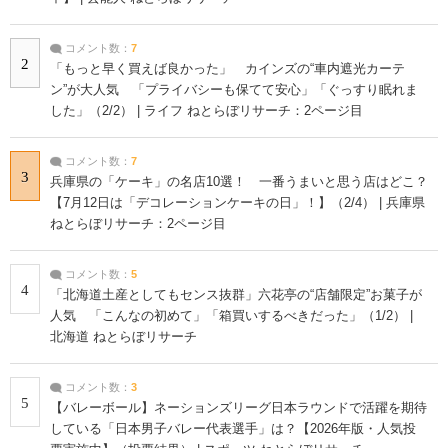
コメント数：
7
2
「もっと早く買えば良かった」 カインズの“車内遮光カーテ
ン”が大人気 「プライバシーも保てて安心」「ぐっすり眠れま
した」（2/2） | ライフ ねとらぼリサーチ：2ページ目
コメント数：
7
3
兵庫県の「ケーキ」の名店10選！ 一番うまいと思う店はどこ？
【7月12日は「デコレーションケーキの日」！】（2/4） | 兵庫県
ねとらぼリサーチ：2ページ目
コメント数：
5
4
「北海道土産としてもセンス抜群」六花亭の“店舗限定”お菓子が
人気 「こんなの初めて」「箱買いするべきだった」（1/2） |
北海道 ねとらぼリサーチ
コメント数：
3
5
【バレーボール】ネーションズリーグ日本ラウンドで活躍を期待
している「日本男子バレー代表選手」は？【2026年版・人気投