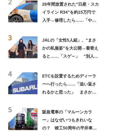
2
表示
26年間放置された“日産・スカ
イライン R34”を約15万円で
入手→修理したら……「やべ
ぇ！」 衝撃の光景が59万再
3
生「語彙力消える」【海外】
JALの「女性5人組」、“まさ
かの私服姿”を大公開→着替え
ると……「スゲ～」 “別人級
の大変身”が33万再生「握手会
4
いつですか？」
ETCを設置するためディーラ
ーへ行ったら……「追い返さ
れるかと思った」 まさかの
光景が79万表示「最高のオ
5
チ」「wwwww」
阪急電車の「マルーンカラ
ー」はなぜいつもきれいな
の？ 竣工50周年の平井車庫