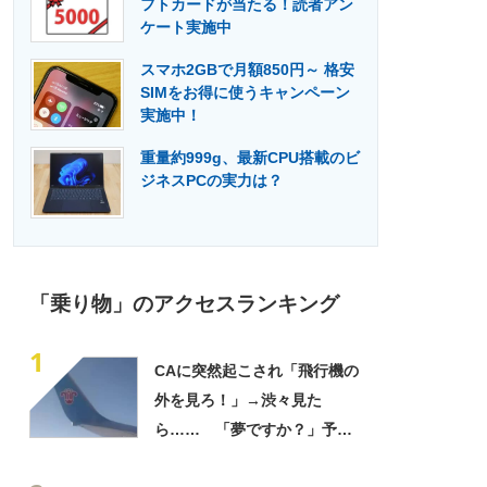
フトカードが当たる！読者アン
門メディア
建設×テクノロジーの最前線
ケート実施中
スマホ2GBで月額850円～ 格安
SIMをお得に使うキャンペーン
実施中！
重量約999g、最新CPU搭載のビ
ジネスPCの実力は？
「乗り物」のアクセスランキング
1
CAに突然起こされ「飛行機の
外を見ろ！」→渋々見た
ら…… 「夢ですか？」予期
せぬ“まさかの光景”が294万