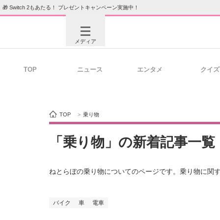
🎁 Switch 2もあたる！ プレゼントキャンペーン実施中！
メディア
TOP
ニュース
エンタメ
クイズ
注目記事を集めた総合ページ
ITの今
TOP
>
乗り物
ビジネスと働き方のヒント
AI活用
「乗り物」の新着記事一覧
ねとらぼの乗り物についてのページです。乗り物に関
ITエンジニア向け専門サイト
企業向けI
バイク
車
電車