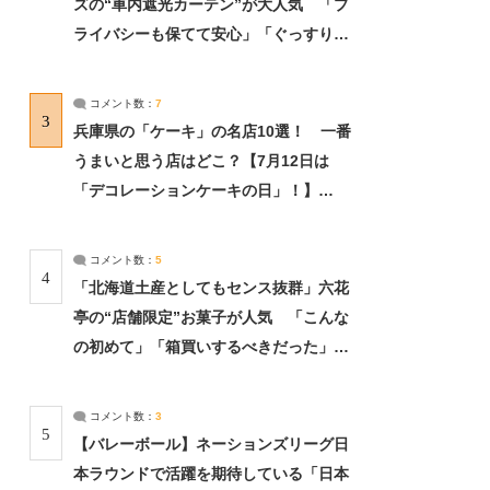
ズの“車内遮光カーテン”が大人気 「プ
ライバシーも保てて安心」「ぐっすり眠
れました」（2/2） | ライフ ねとらぼリ
サーチ：2ページ目
コメント数：
7
3
兵庫県の「ケーキ」の名店10選！ 一番
うまいと思う店はどこ？【7月12日は
「デコレーションケーキの日」！】
（2/4） | 兵庫県 ねとらぼリサーチ：2ペ
ージ目
コメント数：
5
4
「北海道土産としてもセンス抜群」六花
亭の“店舗限定”お菓子が人気 「こんな
の初めて」「箱買いするべきだった」
（1/2） | 北海道 ねとらぼリサーチ
コメント数：
3
5
【バレーボール】ネーションズリーグ日
本ラウンドで活躍を期待している「日本