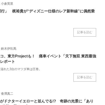
小倉英里
ら運行」 梶裕貴が“ディズニー仕様のレア新幹線”に偶然乗
記事を読む
鈴木伊玖馬
、東方Projectも！ 痛車イベント「天下無双 東西最強
レポート
溢れた3台のマツダ車は圧巻。
記事を読む
沓澤真二
がドクターイエローと並んでる!? 奇跡の光景に「あり