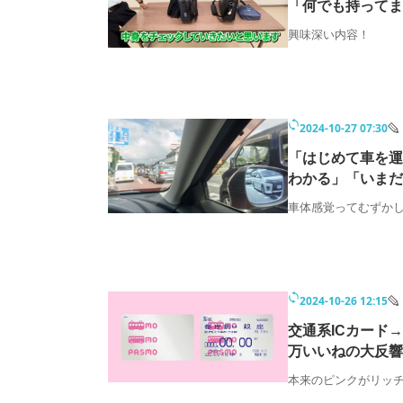
「何でも持ってま
興味深い内容！
2024-10-27 07:30
「はじめて車を運
わかる」「いまだ
車体感覚ってむずか
2024-10-26 12:15
交通系ICカード
万いいねの大反響
本来のピンクがリッ