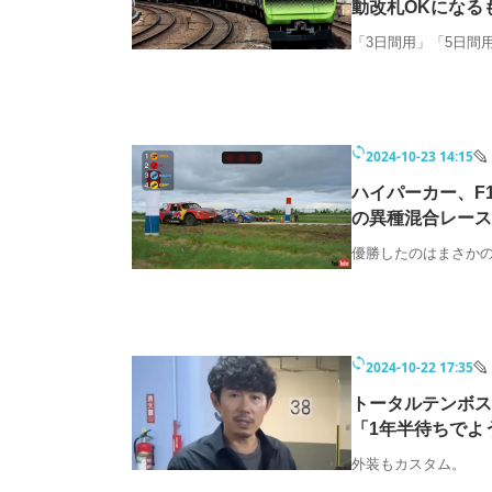
動改札OKになる
「3日間用」「5日間
2024-10-23 14:15
ハイパーカー、F
の異種混合レース
優勝したのはまさか
2024-10-22 17:35
トータルテンボス
「1年半待ちでよ
外装もカスタム。