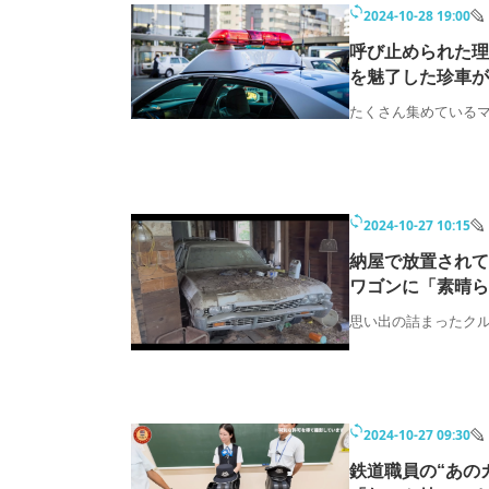
2024-10-28 19:00
モノづくり技術者専門サイト
エレクトロ
呼び止められた理
を魅了した珍車が
たくさん集めている
ちょっと気になるネットの話題
2024-10-27 10:15
納屋で放置されて
ワゴンに「素晴ら
思い出の詰まったク
2024-10-27 09:30
鉄道職員の“あの