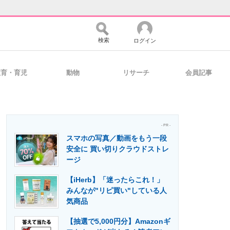
検索
ログイン
教育・育児
動物
リサーチ
会員記事
バイスの未来
好きが集まる 比べて選べる
- PR -
スマホの写真／動画をもう一段
コミュニティ
マーケ×ITの今がよく分かる
安全に 買い切りクラウドストレ
ージ
【iHerb】「迷ったらこれ！」
・活用を支援
みんなが"リピ買い"している人
気商品
【抽選で5,000円分】Amazonギ