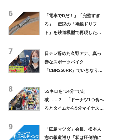
で「知られざる裏側」体験し
6
てきた
「電車でDだ！」「完璧すぎ
る」 伝説の「複線ドリフ
ト」を鉄道模型で再現した映
像が話題
7
日テレ辞めた久野アナ、真っ
赤なスポーツバイク
「CBR250RR」でいきなりは
っちゃけライダー姿見せつけ
8
る
55キロを“14分”で走
破……？ 「ドーナツ1つ食べ
るとタイムから5分マイナスさ
れる」アメリカの自転車レー
9
スが「過酷すぎる」と話題
「広島マツダ」会長、松本人
志の報道巡り「私は圧倒的に