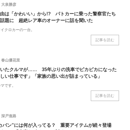
ニクス専門サイト
大泉勝彦
電子設計の基本と応用
エネルギーの専
由は「かわいい」から!? パトカーに乗った警察官たち
話題に 超絶レア車のオーナーに話を聞いた
マイクロカーの一台。
記事を読む
春山優花里
いたクルマが…… 35年ぶりの洗車でピカピカになった
しい仕事です」「家族の思い出が詰まっている」
ルマです。
記事を読む
深戸進路
カバン”には何が入ってる？ 重要アイテムが続々登場