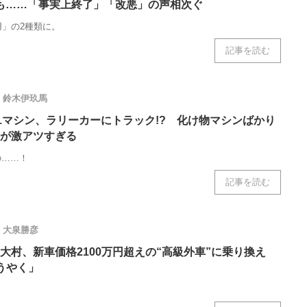
も……「事実上終了」「改悪」の声相次ぐ
用」の2種類に。
記事を読む
鈴木伊玖馬
1マシン、ラリーカーにトラック!? 化け物マシンばかり
が激アツすぎる
の……！
記事を読む
大泉勝彦
大村、新車価格2100万円超えの“高級外車”に乗り換え
うやく」