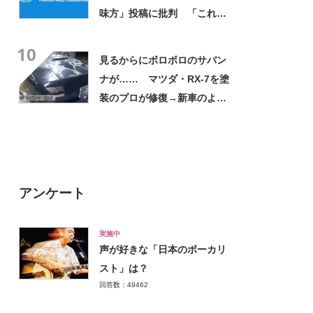
味方」投稿に批判 「これは
ひどい」「吐きそうな内容で
10
した」
見るからにボロボロのサバン
ナが…… マツダ・RX-7を塗
装のプロが修復→新車のよう
にピカピカ！
アンケート
実施中
声が好きな「日本のボーカリ
スト」は？
回答数：49462