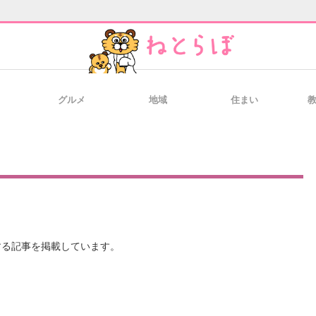
グルメ
地域
住まい
と未来を見通す
スマホと通信の最新トレンド
進化するPCとデ
のいまが分かる
企業ITのトレンドを詳説
経営リーダーの
する記事を掲載しています。
T製品の総合サイト
IT製品の技術・比較・事例
製造業のIT導入