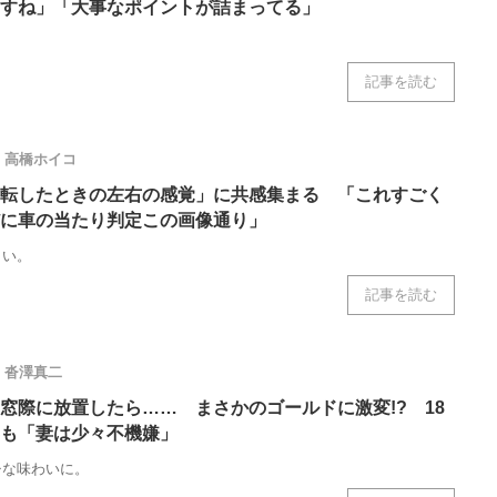
すね」「大事なポイントが詰まってる」
記事を読む
高橋ホイコ
転したときの左右の感覚」に共感集まる 「これすごく
に車の当たり判定この画像通り」
しい。
記事を読む
沓澤真二
→窓際に放置したら…… まさかのゴールドに激変!? 18
も「妻は少々不機嫌」
チな味わいに。