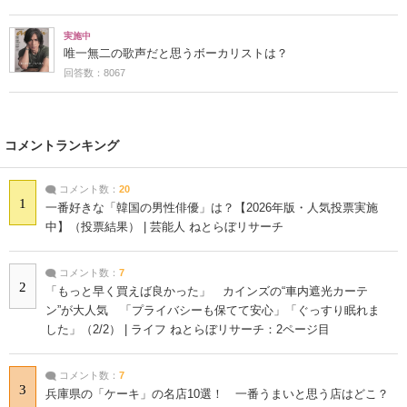
実施中
唯一無二の歌声だと思うボーカリストは？
回答数：8067
コメントランキング
コメント数：
20
1
一番好きな「韓国の男性俳優」は？【2026年版・人気投票実施
中】（投票結果） | 芸能人 ねとらぼリサーチ
コメント数：
7
2
「もっと早く買えば良かった」 カインズの“車内遮光カーテ
ン”が大人気 「プライバシーも保てて安心」「ぐっすり眠れま
した」（2/2） | ライフ ねとらぼリサーチ：2ページ目
コメント数：
7
3
兵庫県の「ケーキ」の名店10選！ 一番うまいと思う店はどこ？