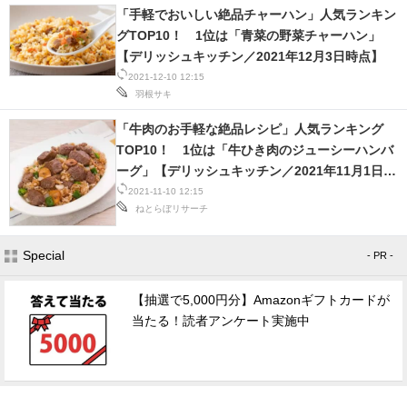
「手軽でおいしい絶品チャーハン」人気ランキン
スマホと通信の最新トレンド
グTOP10！ 1位は「青菜の野菜チャーハン」
【デリッシュキッチン／2021年12月3日時点】
進化するPCとデバイスの未来
2021-12-10 12:15
羽根サキ
好きが集まる 比べて選べる
「牛肉のお手軽な絶品レシピ」人気ランキング
ビジネスと働き方のヒント
TOP10！ 1位は「牛ひき肉のジューシーハンバ
ーグ」【デリッシュキッチン／2021年11月1日時
AI活用のいまが分かる
点】
2021-11-10 12:15
ねとらぼリサーチ
企業ITのトレンドを詳説
Special
- PR -
経営リーダーのコミュニティ
【抽選で5,000円分】Amazonギフトカードが
マーケ×ITの今がよく分かる
当たる！読者アンケート実施中
ITエンジニア向け専門サイト
企業向けIT製品の総合サイト