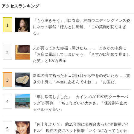
IT製品の技術・比較・事例
アクセスランキング
製造業のIT導入・活用を支援
「もう泣きそう」川口春奈、純白ウエディングドレス姿
1
にネット騒然「ほんとに綺麗」「この笑顔が切なすぎ
モノづくり技術者専門サイト
る」
エレクトロニクス専門サイト
夫が買ってきた赤福→開けたら…… まさかの中身に
2
「お店に電話してしまいそう」「さすがに初めて見まし
電子設計の基本と応用
た笑」と107万表示
エネルギーの専門メディア
新潟の海で拾った石→割れ目から中をのぞいたら……驚
3
きの中身に「本当にあるんですね！」「お宝だ」
建設×テクノロジーの最前線
ちょっと気になるネットの話題
「車に常備しました」 カインズの“1980円クーラーバ
4
ッグ”が評判 「ちょうどいい大きさ」「保冷剤を止め
るベルトが良い」
「何十年ぶり？」 約25年前に表舞台去った“消費税アイ
5
ドル” 現在の姿にネット衝撃「いくつになってもかわ