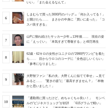
いい」「また会えるなんて」
しまむらで買った3000円のバッグ→「何か入ってる！」
6
と開けたら…… まさかの中身に「買いに走った」「コ
スパ良すぎる」
山Pに憧れ続けたサッカー少年→13年後…… 現在の姿
7
に「えっぐい」「本気すぎて尊敬する」と49万再生
62歳・62キロの女性がユニクロの“2990円ワンピ”を着た
8
ら…… 目からウロコのコーデに「全色ほしいくらい」
「参考になりました」
大野智ファン「私の夫、大野くんに似てて幸せ」→見て
9
みると…… ‟驚きの姿”に「最高すぎません？」「本物
かと思いました！」
「通勤用に買ったけど、めちゃくちゃ良い！」 モンベ
10
ルの“ビジネスリュック”が好評 「615グラムで軽い」