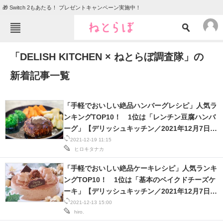
🎁 Switch 2もあたる！ プレゼントキャンペーン実施中！
ねとらぼメニュー
「DELISH KITCHEN × ねとらぼ調査隊」の
TOP
ニュース
新着記事一覧
エンタメ
クイズ
グルメ
地域
「手軽でおいしい絶品ハンバーグレシピ」人気ラ
住まい
教育・育児
ンキングTOP10！ 1位は「レンチン豆腐ハンバ
ーグ」【デリッシュキッチン／2021年12月7日時
動物
リサーチ
点】
2021-12-19 11:15
ヒロキタナカ
会員記事
「手軽でおいしい絶品ケーキレシピ」人気ランキ
ングTOP10！ 1位は「基本のベイクドチーズケ
メディア
ーキ」【デリッシュキッチン／2021年12月7日時
注目記事を集めた総合ページ
点】
2021-12-13 15:00
hiro.
ITの今と未来を見通す