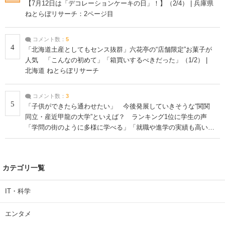
【7月12日は「デコレーションケーキの日」！】（2/4） | 兵庫県
ねとらぼリサーチ：2ページ目
コメント数：
5
4
「北海道土産としてもセンス抜群」六花亭の“店舗限定”お菓子が
人気 「こんなの初めて」「箱買いするべきだった」（1/2） |
北海道 ねとらぼリサーチ
コメント数：
3
5
「子供ができたら通わせたい」 今後発展していきそうな“関関
同立・産近甲龍の大学”といえば？ ランキング1位に学生の声
「学問の街のように多様に学べる」「就職や進学の実績も高い」
| 大学 ねとらぼリサーチ
カテゴリ一覧
IT・科学
エンタメ