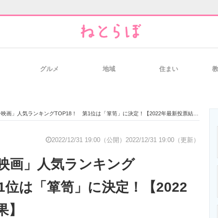
グルメ
地域
住まい
と未来を見通す
スマホと通信の最新トレンド
進化するPCとデ
映画」人気ランキングTOP18！ 第1位は「箪笥」に決定！【2022年最新投票結果】
のいまが分かる
企業ITのトレンドを詳説
経営リーダーの
2022/12/31 19:00（公開）
2022/12/31 19:00（更新）
映画」人気ランキング
T製品の総合サイト
IT製品の技術・比較・事例
製造業のIT導入
第1位は「箪笥」に決定！【2022
果】