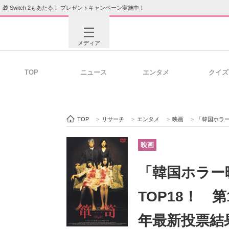
🎁 Switch 2もあたる！ プレゼントキャンペーン実施中！
メディア
TOP
ニュース
エンタメ
クイズ
注目記事を集めた総合ページ
ITの今
TOP
>
リサーチ
>
エンタメ
>
映画
>
「韓国ホラー
ビジネスと働き方のヒント
AI活用
映画
「韓国ホラー
ITエンジニア向け専門サイト
企業向けI
TOP18！ 
年最新投票結