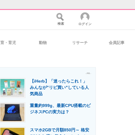
検索
ログイン
教育・育児
動物
リサーチ
会員記事
バイスの未来
好きが集まる 比べて選べる
- PR -
【iHerb】「迷ったらこれ！」
コミュニティ
マーケ×ITの今がよく分かる
みんなが"リピ買い"している人
気商品
重量約999g、最新CPU搭載のビ
・活用を支援
ジネスPCの実力は？
スマホ2GBで月額850円～ 格安