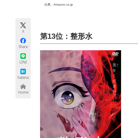
モノづくり技術者専門サイト
エレクトロ
出典：Amazon.co.jp
X
ちょっと気になるネットの話題
第13位：整形水
Share
LINE
hatena
Home