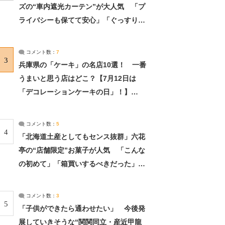
ズの“車内遮光カーテン”が大人気 「プ
ライバシーも保てて安心」「ぐっすり眠
れました」（2/2） | ライフ ねとらぼリ
サーチ：2ページ目
コメント数：
7
3
兵庫県の「ケーキ」の名店10選！ 一番
うまいと思う店はどこ？【7月12日は
「デコレーションケーキの日」！】
（2/4） | 兵庫県 ねとらぼリサーチ：2ペ
ージ目
コメント数：
5
4
「北海道土産としてもセンス抜群」六花
亭の“店舗限定”お菓子が人気 「こんな
の初めて」「箱買いするべきだった」
（1/2） | 北海道 ねとらぼリサーチ
コメント数：
3
5
「子供ができたら通わせたい」 今後発
展していきそうな“関関同立・産近甲龍