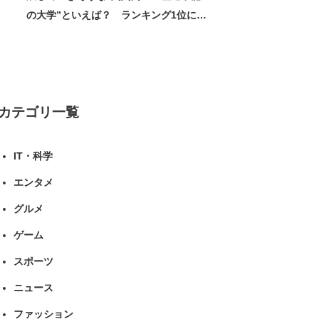
の大学”といえば？ ランキング1位に学
生の声「学問の街のように多様に学べ
る」「就職や進学の実績も高い」 | 大学
ねとらぼリサーチ
カテゴリ一覧
IT・科学
エンタメ
グルメ
ゲーム
スポーツ
ニュース
ファッション