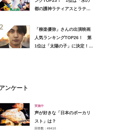
ングTOP23！ 1位は「水の
都の護神ラティアスとラティ
オス」に！【2021年最新投票
2
結果】
「柳楽優弥」さんの出演映画
人気ランキングTOP26！ 第
1位は「太陽の子」に決定！
【2022年最新投票結果】
アンケート
実施中
声が好きな「日本のボーカリ
スト」は？
回答数：49410