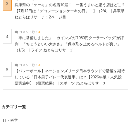
3
兵庫県の「ケーキ」の名店10選！ 一番うまいと思う店はどこ？
【7月12日は「デコレーションケーキの日」！】（2/4） | 兵庫県
ねとらぼリサーチ：2ページ目
コメント数：
4
4
「車に常備しました」 カインズの“1980円クーラーバッグ”が評
判 「ちょうどいい大きさ」「保冷剤を止めるベルトが良い」
（1/5） | ライフ ねとらぼリサーチ
コメント数：
3
5
【バレーボール】ネーションズリーグ日本ラウンドで活躍を期待
している「日本男子バレー代表選手」は？【2026年版・人気投
票実施中】（投票結果） | スポーツ ねとらぼリサーチ
カテゴリ一覧
IT・科学