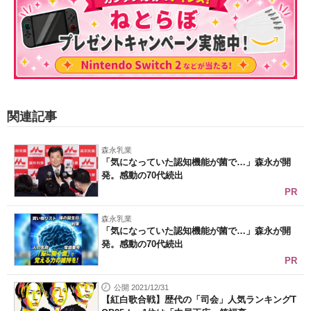
関連記事
森永乳業
「気になっていた認知機能が菌で…」森永が開
発。感動の70代続出
PR
森永乳業
「気になっていた認知機能が菌で…」森永が開
発。感動の70代続出
PR
公開 2021/12/31
【紅白歌合戦】歴代の「司会」人気ランキングT