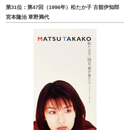
第31位：第47回（1996年）松たか子 古舘伊知郎
ITの今と未来を見通す
宮本隆治 草野満代
スマホと通信の最新トレンド
進化するPCとデバイスの未来
好きが集まる 比べて選べる
ビジネスと働き方のヒント
AI活用のいまが分かる
企業ITのトレンドを詳説
経営リーダーのコミュニティ
マーケ×ITの今がよく分かる
ITエンジニア向け専門サイト