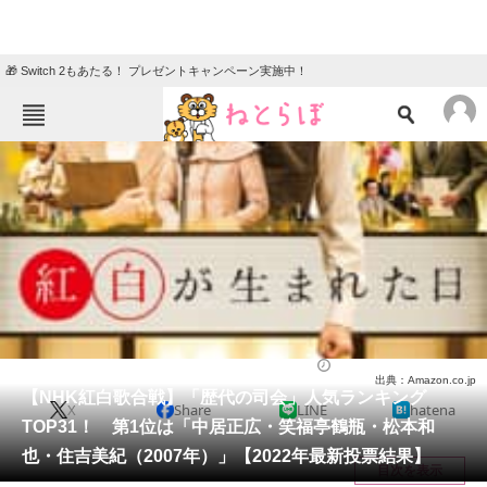
🎁 Switch 2もあたる！ プレゼントキャンペーン実施中！
ねとらぼメニュー
TOP
ニュース
エンタメ
クイズ
グルメ
地域
住まい
教育・育児
動物
リサーチ
芸能人
2022/12/31 10:20（公開）
出典：Amazon.co.jp
会員記事
【NHK紅白歌合戦】「歴代の司会」人気ランキング
X
Share
LINE
hatena
TOP31！ 第1位は「中居正広・笑福亭鶴瓶・松本和
メディア
也・住吉美紀（2007年）」【2022年最新投票結果】
目次を表示
注目記事を集めた総合ページ