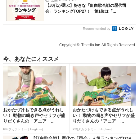
公開 2023/12/26
【30代が選ぶ】好きな「紅白歌合戦の歴代司
会」ランキングTOP27！ 第1位は「...
Recommended by
Copyright © ITmedia Inc. All Rights Reserved.
今、あなたにオススメ
おかたづけもできる点がうれし
おかたづけもできる点がうれし
い！ 動物の鳴き声やセリフが盛
い！ 動物の鳴き声やセリフが盛
りだくさんの「アニア ...
りだくさんの「アニア ...
PR(タカラトミー｜Hugkum)
PR(タカラトミー｜Hugkum)
【紅白歌合戦】歴代の「司会」人気ランキングTOP