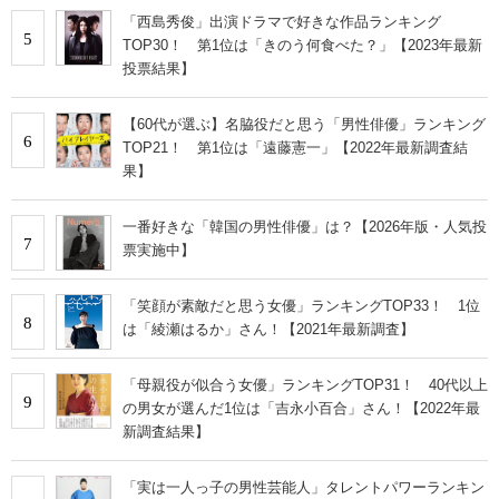
「西島秀俊」出演ドラマで好きな作品ランキング
5
TOP30！ 第1位は「きのう何食べた？」【2023年最新
投票結果】
【60代が選ぶ】名脇役だと思う「男性俳優」ランキング
6
TOP21！ 第1位は「遠藤憲一」【2022年最新調査結
果】
一番好きな「韓国の男性俳優」は？【2026年版・人気投
7
票実施中】
「笑顔が素敵だと思う女優」ランキングTOP33！ 1位
8
は「綾瀬はるか」さん！【2021年最新調査】
「母親役が似合う女優」ランキングTOP31！ 40代以上
9
の男女が選んだ1位は「吉永小百合」さん！【2022年最
新調査結果】
「実は一人っ子の男性芸能人」タレントパワーランキン