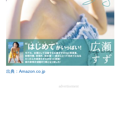
出典：Amazon.co.jp
advertisement