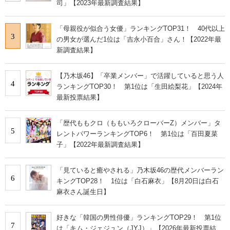
司」【2023年最新調査結果】
「母親役が似合う女優」ランキングTOP31！ 40代以上
3
の男女が選んだ1位は「吉永小百合」さん！【2022年最
新調査結果】
【乃木坂46】「卒業メンバー」で活躍していると思う人
4
ランキングTOP30！ 第1位は「生田絵梨花」【2024年
最新投票結果】
「歴代ももクロ（ももいろクローバーZ）メンバー」タ
5
レントパワーランキングTOP6！ 第1位は「百田夏菜
子」【2022年最新調査結果】
「見ていると癒やされる」乃木坂46の歴代メンバーラン
6
キングTOP28！ 1位は「白石麻衣」【8月20日は白石
麻衣さん誕生日】
好きな「韓国の男性俳優」ランキングTOP29！ 第1位
7
は「キム・ジェジュン（JYJ）」【2026年最新投票結