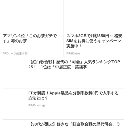
アマゾン1位「このお茶ガチで
スマホ2GBで月額850円～ 格安
す」噂のお茶
SIMをお得に使うキャンペーン
実施中！
PR(ハーブ健康本舗)
PR(IIJmio)
【紅白歌合戦】歴代の「司会」人気ランキングTOP
25！ 1位は「中居正広・笑福亭...
FPが解説！Apple製品を分割手数料0円で入手する
方法とは？
PR(Fav-Log)
【30代が選ぶ】好きな「紅白歌合戦の歴代司会」ラ