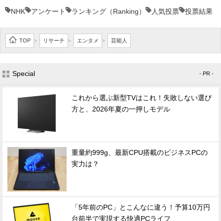
NHK
アンケート
ランキング（Ranking）
人気投票
投票結果
TOP
リサーチ
エンタメ
芸能人
>
>
>
Special
- PR -
これから選ぶ新型TVはこれ！失敗しない選び
方と、2026年夏の一押しモデル
重量約999g、最新CPU搭載のビジネスPCの
実力は？
「5年前のPC」とこんなに違う！予算10万円
台前半で実現する快適PCライフ