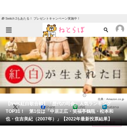
🎁 Switch 2もあたる！ プレゼントキャンペーン実施中！
ねとらぼメニュー
TOP
ニュース
エンタメ
クイズ
グルメ
地域
住まい
教育・育児
動物
リサーチ
芸能人
2022/12/31 10:20（公開）
出典：Amazon.co.jp
会員記事
【NHK紅白歌合戦】「歴代の司会」人気ランキング
X
Share
LINE
hatena
TOP31！ 第1位は「中居正広・笑福亭鶴瓶・松本和
メディア
也・住吉美紀（2007年）」【2022年最新投票結果】
目次を表示
注目記事を集めた総合ページ