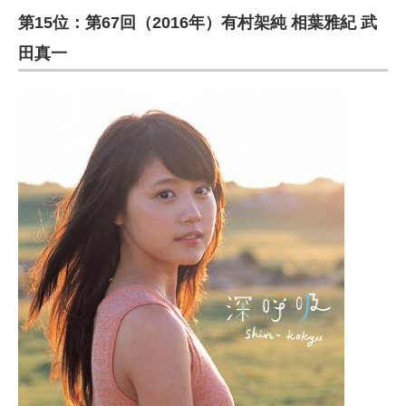
第15位：第67回（2016年）有村架純 相葉雅紀 武
ITの今と未来を見通す
田真一
スマホと通信の最新トレンド
進化するPCとデバイスの未来
好きが集まる 比べて選べる
ビジネスと働き方のヒント
AI活用のいまが分かる
企業ITのトレンドを詳説
経営リーダーのコミュニティ
マーケ×ITの今がよく分かる
ITエンジニア向け専門サイト