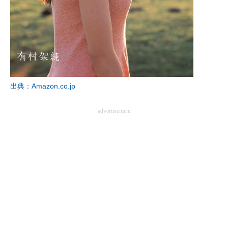
企業向けIT製品の総合サイト
IT製品の技術・比較・事例
製造業のIT導入・活用を支援
モノづくり技術者専門サイト
出典：Amazon.co.jp
エレクトロニクス専門サイト
advertisement
電子設計の基本と応用
エネルギーの専門メディア
建設×テクノロジーの最前線
ちょっと気になるネットの話題