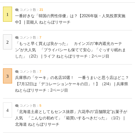
コメント数：
21
1
一番好きな「韓国の男性俳優」は？【2026年版・人気投票実施
中】 | 芸能人 ねとらぼリサーチ
コメント数：
7
2
「もっと早く買えば良かった」 カインズの“車内遮光カーテ
ン”が大人気 「プライバシーも保てて安心」「ぐっすり眠れま
した」（2/2） | ライフ ねとらぼリサーチ：2ページ目
コメント数：
7
3
兵庫県の「ケーキ」の名店10選！ 一番うまいと思う店はどこ？
【7月12日は「デコレーションケーキの日」！】（2/4） | 兵庫県
ねとらぼリサーチ：2ページ目
コメント数：
5
4
「北海道土産としてもセンス抜群」六花亭の“店舗限定”お菓子が
人気 「こんなの初めて」「箱買いするべきだった」（1/2） |
北海道 ねとらぼリサーチ