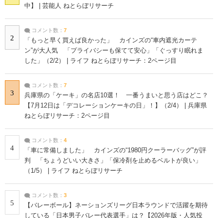
中】 | 芸能人 ねとらぼリサーチ
コメント数：
7
2
「もっと早く買えば良かった」 カインズの“車内遮光カーテ
ン”が大人気 「プライバシーも保てて安心」「ぐっすり眠れま
した」（2/2） | ライフ ねとらぼリサーチ：2ページ目
コメント数：
7
3
兵庫県の「ケーキ」の名店10選！ 一番うまいと思う店はどこ？
【7月12日は「デコレーションケーキの日」！】（2/4） | 兵庫県
ねとらぼリサーチ：2ページ目
コメント数：
4
4
「車に常備しました」 カインズの“1980円クーラーバッグ”が評
判 「ちょうどいい大きさ」「保冷剤を止めるベルトが良い」
（1/5） | ライフ ねとらぼリサーチ
コメント数：
3
5
【バレーボール】ネーションズリーグ日本ラウンドで活躍を期待
している「日本男子バレー代表選手」は？【2026年版・人気投