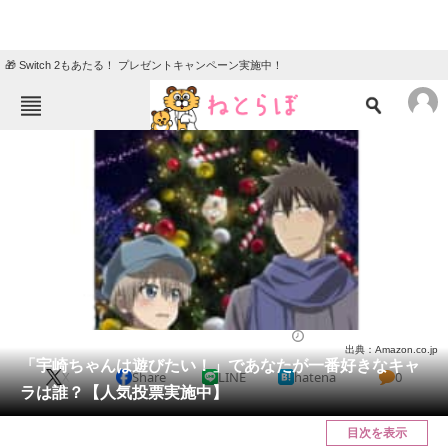
🎁 Switch 2もあたる！ プレゼントキャンペーン実施中！
ねとらぼメニュー
TOP
ニュース
エンタメ
クイズ
グルメ
地域
住まい
教育・育児
動物
リサーチ
漫画
2023/01/20 21:25（公開）
出典：Amazon.co.jp
会員記事
「宇崎ちゃんは遊びたい！」であなたが一番好きなキャ
X
Share
LINE
hatena
0
ラは誰？【人気投票実施中】
メディア
目次を表示
注目記事を集めた総合ページ