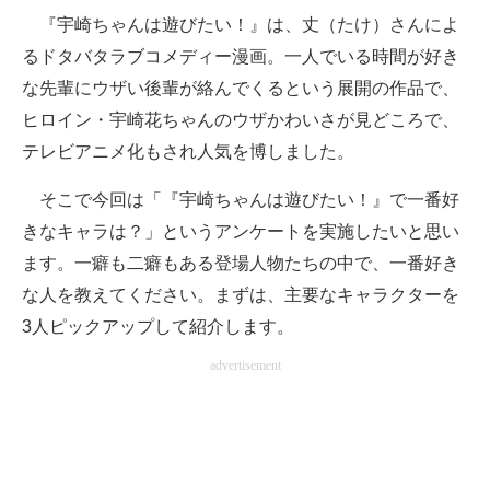
『宇崎ちゃんは遊びたい！』は、丈（たけ）さんによ
ITの今と未来を見通す
るドタバタラブコメディー漫画。一人でいる時間が好き
な先輩にウザい後輩が絡んでくるという展開の作品で、
スマホと通信の最新トレンド
ヒロイン・宇崎花ちゃんのウザかわいさが見どころで、
進化するPCとデバイスの未来
テレビアニメ化もされ人気を博しました。
好きが集まる 比べて選べる
そこで今回は「『宇崎ちゃんは遊びたい！』で一番好
きなキャラは？」というアンケートを実施したいと思い
ビジネスと働き方のヒント
ます。一癖も二癖もある登場人物たちの中で、一番好き
AI活用のいまが分かる
な人を教えてください。まずは、主要なキャラクターを
3人ピックアップして紹介します。
企業ITのトレンドを詳説
advertisement
経営リーダーのコミュニティ
マーケ×ITの今がよく分かる
ITエンジニア向け専門サイト