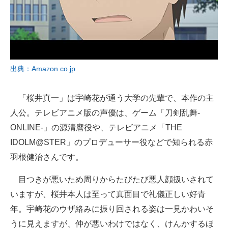
出典：Amazon.co.jp
「桜井真一」は宇崎花が通う大学の先輩で、本作の主
人公。テレビアニメ版の声優は、ゲーム「刀剣乱舞-
ONLINE-」の源清麿役や、テレビアニメ「THE
IDOLM@STER」のプロデューサー役などで知られる赤
羽根健治さんです。
目つきが悪いため周りからたびたび悪人顔扱いされて
いますが、桜井本人は至って真面目で礼儀正しい好青
年。宇崎花のウザ絡みに振り回される姿は一見かわいそ
うに見えますが、仲が悪いわけではなく、けんかするほ