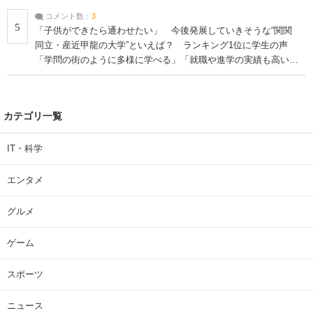
コメント数：
3
5
「子供ができたら通わせたい」 今後発展していきそうな“関関
同立・産近甲龍の大学”といえば？ ランキング1位に学生の声
「学問の街のように多様に学べる」「就職や進学の実績も高い」
| 大学 ねとらぼリサーチ
カテゴリ一覧
IT・科学
エンタメ
グルメ
ゲーム
スポーツ
ニュース