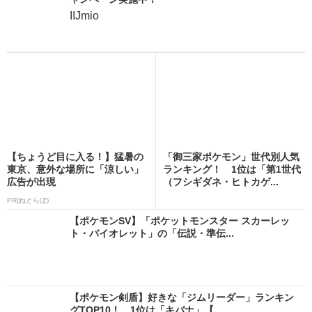
IIJmio
【ちょうど目に入る！】猛暑の
「御三家ポケモン」世代別人気
東京、意外な場所に「涼しい」
ランキング！ 1位は「第1世代
広告が出現
（フシギダネ・ヒトカゲ...
PR(ねとらぼ)
【ポケモンSV】「ポケットモンスター スカーレッ
ト・バイオレット」の「伝説・準伝...
【ポケモン剣盾】好きな「ジムリーダー」ランキン
グTOP10！ 1位は「キバナ」【...