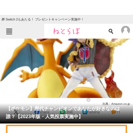
🎁 Switch 2もあたる！ プレゼントキャンペーン実施中！
ねとらぼメニュー
TOP
ニュース
エンタメ
クイズ
グルメ
地域
住まい
教育・育児
動物
リサーチ
ゲーム
2023/08/05 16:40（公開）
出典：Amazon.co.jp
会員記事
【ポケモン】歴代チャンピオンであなたが好きなのは
X
Share
LINE
hatena
11
誰？【2023年版・人気投票実施中】
メディア
注目記事を集めた総合ページ