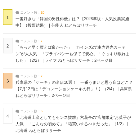
コメント数：
20
1
一番好きな「韓国の男性俳優」は？【2026年版・人気投票実施
中】（投票結果） | 芸能人 ねとらぼリサーチ
コメント数：
7
2
「もっと早く買えば良かった」 カインズの“車内遮光カーテ
ン”が大人気 「プライバシーも保てて安心」「ぐっすり眠れま
した」（2/2） | ライフ ねとらぼリサーチ：2ページ目
コメント数：
7
3
兵庫県の「ケーキ」の名店10選！ 一番うまいと思う店はどこ？
【7月12日は「デコレーションケーキの日」！】（2/4） | 兵庫県
ねとらぼリサーチ：2ページ目
コメント数：
5
4
「北海道土産としてもセンス抜群」六花亭の“店舗限定”お菓子が
人気 「こんなの初めて」「箱買いするべきだった」（1/2） |
北海道 ねとらぼリサーチ