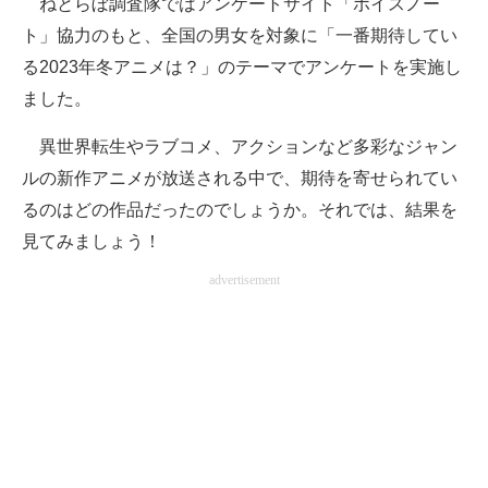
ねとらぼ調査隊ではアンケートサイト「ボイスノー
ト」協力のもと、全国の男女を対象に「一番期待してい
ITの今と未来を見通す
る2023年冬アニメは？」のテーマでアンケートを実施し
スマホと通信の最新トレンド
ました。
進化するPCとデバイスの未来
異世界転生やラブコメ、アクションなど多彩なジャン
ルの新作アニメが放送される中で、期待を寄せられてい
好きが集まる 比べて選べる
るのはどの作品だったのでしょうか。それでは、結果を
ビジネスと働き方のヒント
見てみましょう！
AI活用のいまが分かる
advertisement
企業ITのトレンドを詳説
経営リーダーのコミュニティ
マーケ×ITの今がよく分かる
ITエンジニア向け専門サイト