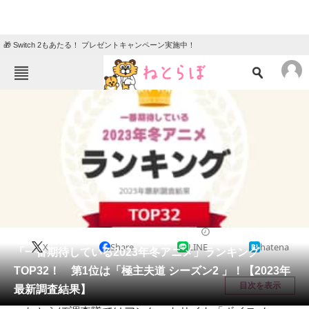
🎁 Switch 2もあたる！ プレゼントキャンペーン実施中！
ねとらぼメニュー
TOP
ニュース
エンタメ
クイズ
グルメ
地域
住まい
教育・育児
動物
リサーチ
アニメ
2023/02/01 21:45（公開）
X
Share
LINE
hatena
会員記事
「一番期待している2023年冬アニメ」ランキング
TOP32！ 第1位は「極主夫道 シーズン2 」！【2023年
メディア
目次を表示
最新調査結果】
注目記事を集めた総合ページ