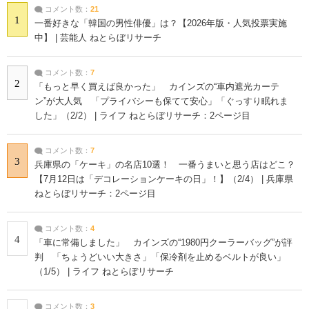
コメント数：
21
1
一番好きな「韓国の男性俳優」は？【2026年版・人気投票実施
中】 | 芸能人 ねとらぼリサーチ
コメント数：
7
2
「もっと早く買えば良かった」 カインズの“車内遮光カーテ
ン”が大人気 「プライバシーも保てて安心」「ぐっすり眠れま
した」（2/2） | ライフ ねとらぼリサーチ：2ページ目
コメント数：
7
3
兵庫県の「ケーキ」の名店10選！ 一番うまいと思う店はどこ？
【7月12日は「デコレーションケーキの日」！】（2/4） | 兵庫県
ねとらぼリサーチ：2ページ目
コメント数：
4
4
「車に常備しました」 カインズの“1980円クーラーバッグ”が評
判 「ちょうどいい大きさ」「保冷剤を止めるベルトが良い」
（1/5） | ライフ ねとらぼリサーチ
コメント数：
3