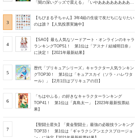
「闇の深いグッズで震える」「いやあああああああああ
あ」
【ちびまる子ちゃん】3年4組の生徒で友だちになりたい
3
のは誰？【人気投票実施中】
【SAO】最も人気なソードアート・オンラインのキャラ
4
ランキングTOP51！ 第1位は「アスナ / 結城明日奈」
に決定！【2021年最新結果】
歴代「プリキュアシリーズ」キャラクター人気ランキン
5
グTOP30！ 第1位は「キュアスカイ（ソラ・ハレワタ
ール）」【2月1日はプリキュアの日】
「ちはやふる」の好きなキャラクターランキング
6
TOP41！ 第1位は「真島太一」【2023年最新投票結
果】
【聖闘士星矢】「黄金聖闘士」最強の必殺技ランキング
7
TOP33！ 第1位は「ギャラクシアンエクスプロージョ
ン」に決定【2021年最新投票結果】