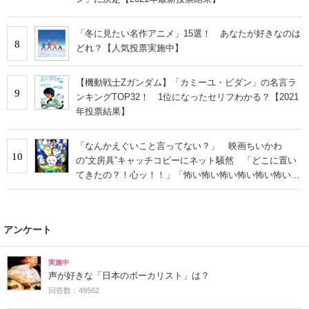
「冬に見たい名作アニメ」15選！ あなたが好きなのは
8
どれ？【人気投票実施中】
【機動戦士Zガンダム】「カミーユ・ビダン」の名言ラ
9
ンキングTOP32！ 1位になったセリフわかる？【2021
年投票結果】
「なんかえぐいこと言ってない？」 映画ちいかわ
10
の“文房具”キャッチコピーにネット騒然 「どこに置い
てきたの？！心ッ！！」「怖い怖い怖い怖い怖い怖い怖
い」
アンケート
実施中
声が好きな「日本のボーカリスト」は？
回答数：49562