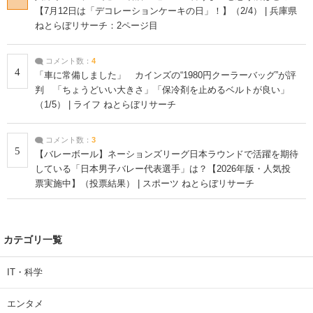
【7月12日は「デコレーションケーキの日」！】（2/4） | 兵庫県
ねとらぼリサーチ：2ページ目
コメント数：
4
4
「車に常備しました」 カインズの“1980円クーラーバッグ”が評
判 「ちょうどいい大きさ」「保冷剤を止めるベルトが良い」
（1/5） | ライフ ねとらぼリサーチ
コメント数：
3
5
【バレーボール】ネーションズリーグ日本ラウンドで活躍を期待
している「日本男子バレー代表選手」は？【2026年版・人気投
票実施中】（投票結果） | スポーツ ねとらぼリサーチ
カテゴリ一覧
IT・科学
エンタメ