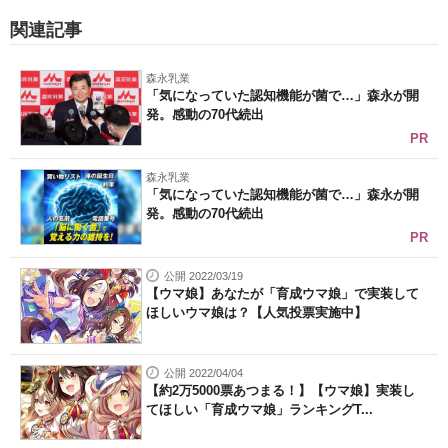
関連記事
森永乳業
「気になっていた認知機能が菌で…」森永が開
発。感動の70代続出
PR
森永乳業
「気になっていた認知機能が菌で…」森永が開
発。感動の70代続出
PR
公開 2022/03/19
【ウマ娘】あなたが「育成ウマ娘」で実装して
ほしいウマ娘は？【人気投票実施中】
公開 2022/04/04
【約2万5000票あつまる！】【ウマ娘】実装し
てほしい「育成ウマ娘」ランキングT...