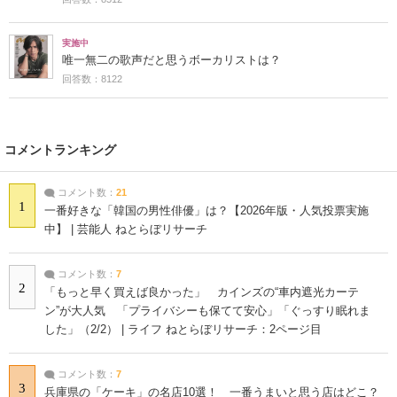
実施中
唯一無二の歌声だと思うボーカリストは？
回答数：8122
コメントランキング
コメント数：
21
1
一番好きな「韓国の男性俳優」は？【2026年版・人気投票実施
中】 | 芸能人 ねとらぼリサーチ
コメント数：
7
2
「もっと早く買えば良かった」 カインズの“車内遮光カーテ
ン”が大人気 「プライバシーも保てて安心」「ぐっすり眠れま
した」（2/2） | ライフ ねとらぼリサーチ：2ページ目
コメント数：
7
3
兵庫県の「ケーキ」の名店10選！ 一番うまいと思う店はどこ？