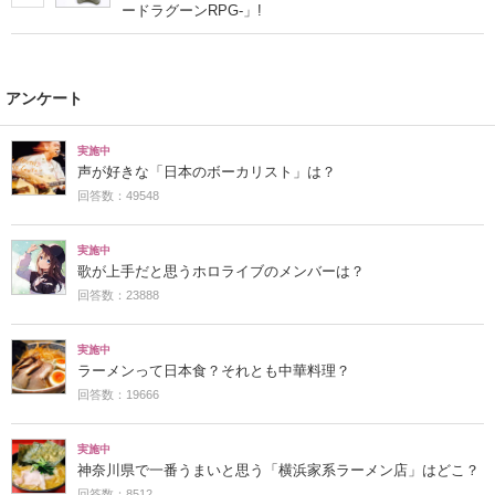
ードラグーンRPG‐」!
アンケート
実施中
声が好きな「日本のボーカリスト」は？
回答数：49548
実施中
歌が上手だと思うホロライブのメンバーは？
回答数：23888
実施中
ラーメンって日本食？それとも中華料理？
回答数：19666
実施中
神奈川県で一番うまいと思う「横浜家系ラーメン店」はどこ？
回答数：8512