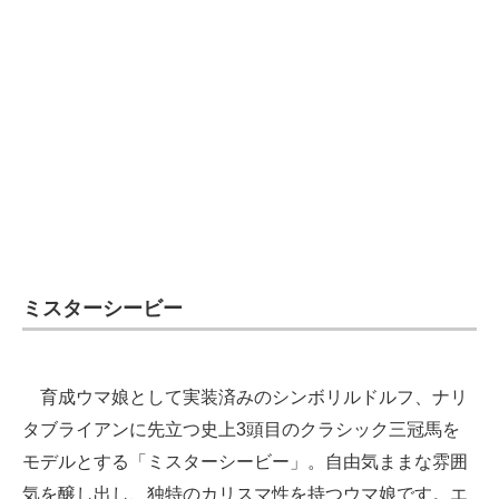
企業向けIT製品の総合サイト
IT製品の技術・比較・事例
製造業のIT導入・活用を支援
モノづくり技術者専門サイト
エレクトロニクス専門サイト
電子設計の基本と応用
ミスターシービー
エネルギーの専門メディア
建設×テクノロジーの最前線
育成ウマ娘として実装済みのシンボリルドルフ、ナリ
ちょっと気になるネットの話題
タブライアンに先立つ史上3頭目のクラシック三冠馬を
モデルとする「ミスターシービー」。自由気ままな雰囲
気を醸し出し、独特のカリスマ性を持つウマ娘です。エ