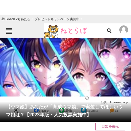
🎁 Switch 2もあたる！ プレゼントキャンペーン実施中！
ねとらぼメニュー
TOP
ニュース
エンタメ
クイズ
グルメ
地域
住まい
教育・育児
動物
リサーチ
ゲーム
2023/02/20 18:20（公開）
出典：Amazon.co.jp
会員記事
【ウマ娘】あなたが「育成ウマ娘」で実装してほしいウ
X
Share
LINE
hatena
93
マ娘は？【2023年版・人気投票実施中】
メディア
目次を表示
注目記事を集めた総合ページ