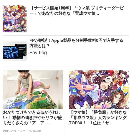
【サービス開始1周年】「ウマ娘 プリティーダービ
ー」であなたの好きな「育成ウマ娘...
FPが解説！Apple製品を分割手数料0円で入手する
方法とは？
Fav-Log
おかたづけもできる点がうれし
【ウマ娘】「勝負服」が好きな
い！ 動物の鳴き声やセリフが盛
「育成ウマ娘」人気ランキング
りだくさんの「アニア ...
TOP30！ 1位は「サ...
PR(タカラトミー｜Hugkum)