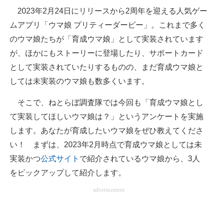
2023年2月24日にリリースから2周年を迎える人気ゲー
ITの今と未来を見通す
ムアプリ「ウマ娘 プリティーダービー」。これまで多く
のウマ娘たちが「育成ウマ娘」として実装されています
スマホと通信の最新トレンド
が、ほかにもストーリーに登場したり、サポートカード
進化するPCとデバイスの未来
として実装されていたりするものの、まだ育成ウマ娘と
しては未実装のウマ娘も数多くいます。
好きが集まる 比べて選べる
そこで、ねとらぼ調査隊では今回も「育成ウマ娘とし
ビジネスと働き方のヒント
て実装してほしいウマ娘は？」というアンケートを実施
AI活用のいまが分かる
します。あなたが育成したいウマ娘をぜひ教えてくださ
い！ まずは、2023年2月時点で育成ウマ娘としては未
企業ITのトレンドを詳説
実装かつ
公式サイト
で紹介されているウマ娘から、3人
経営リーダーのコミュニティ
をピックアップして紹介します。
マーケ×ITの今がよく分かる
advertisement
ITエンジニア向け専門サイト