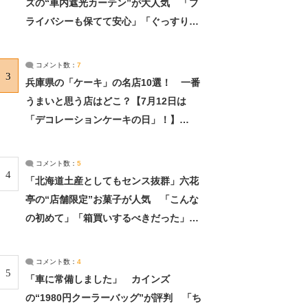
ズの“車内遮光カーテン”が大人気 「プ
ライバシーも保てて安心」「ぐっすり眠
れました」（2/2） | ライフ ねとらぼリ
サーチ：2ページ目
コメント数：
7
3
兵庫県の「ケーキ」の名店10選！ 一番
うまいと思う店はどこ？【7月12日は
「デコレーションケーキの日」！】
（2/4） | 兵庫県 ねとらぼリサーチ：2ペ
ージ目
コメント数：
5
4
「北海道土産としてもセンス抜群」六花
亭の“店舗限定”お菓子が人気 「こんな
の初めて」「箱買いするべきだった」
（1/2） | 北海道 ねとらぼリサーチ
コメント数：
4
5
「車に常備しました」 カインズ
の“1980円クーラーバッグ”が評判 「ち