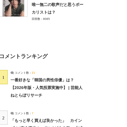
唯一無二の歌声だと思うボー
カリストは？
回答数：8085
コメントランキング
コメント数：
21
1
一番好きな「韓国の男性俳優」は？
【2026年版・人気投票実施中】 | 芸能人
ねとらぼリサーチ
コメント数：
7
2
「もっと早く買えば良かった」 カイン