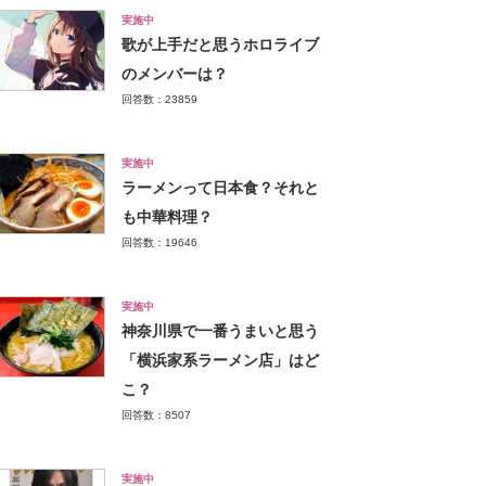
実施中
歌が上手だと思うホロライブ
のメンバーは？
回答数：23859
実施中
ラーメンって日本食？それと
も中華料理？
回答数：19646
実施中
神奈川県で一番うまいと思う
「横浜家系ラーメン店」はど
こ？
回答数：8507
実施中