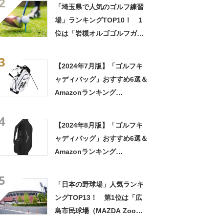
2
ローズ）」【2023年最新投票
「埼玉県で人気のゴルフ練習
結果】
場」ランキングTOP10！ 1
位は「岩槻オルゴゴルフガー
デン」【2023年2月版】
3
【2024年7月版】「ゴルフキ
ャディバッグ」おすすめ6選＆
Amazonランキング
TOP10！ ミズノやキャロウ
4
ェイなどのアイテムを紹介！
【2024年8月版】「ゴルフキ
ャディバッグ」おすすめ6選＆
Amazonランキング
TOP10！ ミズノやダンロッ
5
プなど、人気ゴルフブランド
「日本の野球場」人気ランキ
のアイテムをピックアップ！
ングTOP13！ 第1位は「広
島市民球場（MAZDA Zoom‐