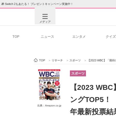
🎁 Switch 2もあたる！ プレゼントキャンペーン実施中！
メディア
TOP
ニュース
エンタメ
クイズ
注目記事を集めた総合ページ
ITの今
TOP
>
リサーチ
>
スポーツ
>
【2023 WBC】「期
ビジネスと働き方のヒント
AI活用
スポーツ
【2023 W
ITエンジニア向け専門サイト
企業向けI
ングTOP5！
出典：Amazon.co.jp
年最新投票結