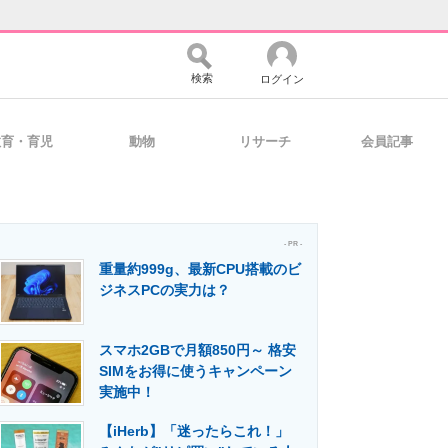
検索
ログイン
教育・育児
動物
リサーチ
会員記事
バイスの未来
好きが集まる 比べて選べる
- PR -
重量約999g、最新CPU搭載のビ
コミュニティ
マーケ×ITの今がよく分かる
ジネスPCの実力は？
スマホ2GBで月額850円～ 格安
・活用を支援
SIMをお得に使うキャンペーン
実施中！
【iHerb】「迷ったらこれ！」