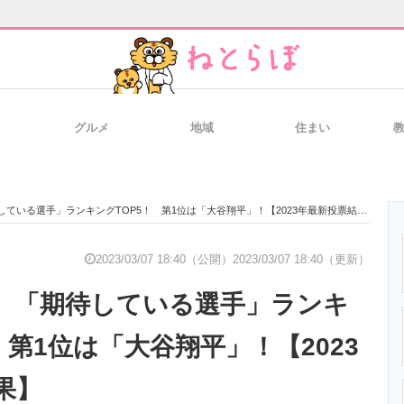
グルメ
地域
住まい
と未来を見通す
スマホと通信の最新トレンド
進化するPCとデ
待している選手」ランキングTOP5！ 第1位は「大谷翔平」！【2023年最新投票結果】
のいまが分かる
企業ITのトレンドを詳説
経営リーダーの
2023/03/07 18:40（公開）
2023/03/07 18:40（更新）
BC】「期待している選手」ランキ
T製品の総合サイト
IT製品の技術・比較・事例
製造業のIT導入
 第1位は「大谷翔平」！【2023
果】