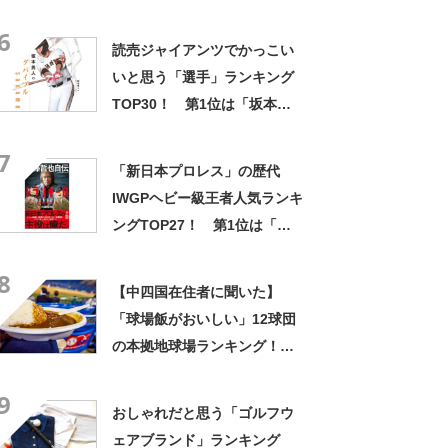
Zoom スタジアム広島）」
6
【2024年最新投票結果】
読売ジャイアンツでかっこい
いと思う「選手」ランキング
TOP30！ 第1位は「坂本勇
人」【2025年最新調査結果】
7
「新日本プロレス」の歴代
IWGPヘビー級王者人気ランキ
ングTOP27！ 第1位は「内
藤哲也」【2025年5月7日時点
8
の投票結果】
【中四国在住者に聞いた】
「球場飯がおいしい」12球団
の本拠地球場ランキング！
第1位は「東京ドーム」
9
【2025年最新調査結果】
おしゃれだと思う「ゴルフウ
ェアブランド」ランキング