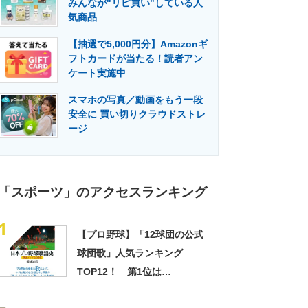
みんなが"リピ買い"している人
門メディア
建設×テクノロジーの最前線
気商品
【抽選で5,000円分】Amazonギ
フトカードが当たる！読者アン
ケート実施中
スマホの写真／動画をもう一段
安全に 買い切りクラウドストレ
ージ
「スポーツ」のアクセスランキング
1
【プロ野球】「12球団の公式
球団歌」人気ランキング
TOP12！ 第1位は
「SKY（オリックス・バファ