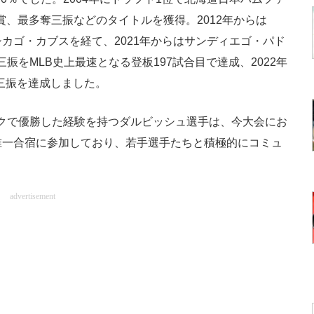
村賞、最多奪三振などのタイトルを獲得。2012年からは
カゴ・カブスを経て、2021年からはサンディエゴ・パド
三振をMLB史上最速となる登板197試合目で達成、2022年
奪三振を達成しました。
ックで優勝した経験を持つダルビッシュ選手は、今大会にお
唯一合宿に参加しており、若手選手たちと積極的にコミュ
advertisement