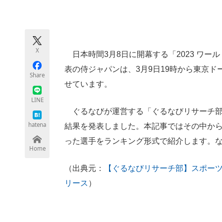
モノづくり技術者専門サイト
エレクトロ
X
日本時間3月8日に開幕する「2023 ワール
ちょっと気になるネットの話題
表の侍ジャパンは、3月9日19時から東京
Share
せています。
LINE
ぐるなびが運営する「ぐるなびリサーチ部
hatena
結果を発表しました。本記事ではその中か
った選手をランキング形式で紹介します。
Home
（出典元：
【ぐるなびリサーチ部】スポー
リース
）