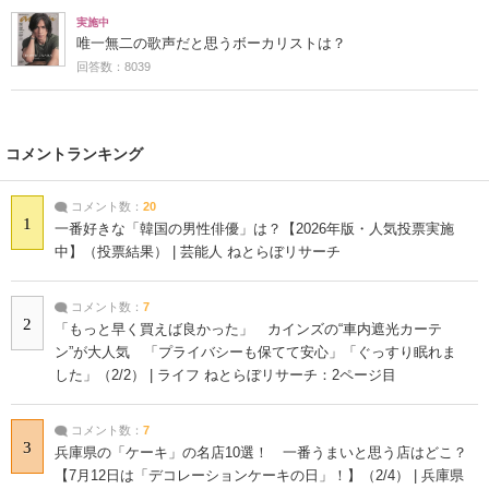
実施中
唯一無二の歌声だと思うボーカリストは？
回答数：8039
コメントランキング
コメント数：
20
1
一番好きな「韓国の男性俳優」は？【2026年版・人気投票実施
中】（投票結果） | 芸能人 ねとらぼリサーチ
コメント数：
7
2
「もっと早く買えば良かった」 カインズの“車内遮光カーテ
ン”が大人気 「プライバシーも保てて安心」「ぐっすり眠れま
した」（2/2） | ライフ ねとらぼリサーチ：2ページ目
コメント数：
7
3
兵庫県の「ケーキ」の名店10選！ 一番うまいと思う店はどこ？
【7月12日は「デコレーションケーキの日」！】（2/4） | 兵庫県