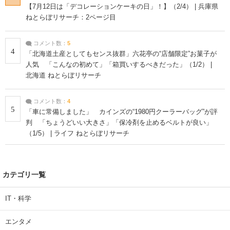
【7月12日は「デコレーションケーキの日」！】（2/4） | 兵庫県
ねとらぼリサーチ：2ページ目
コメント数：
5
4
「北海道土産としてもセンス抜群」六花亭の“店舗限定”お菓子が
人気 「こんなの初めて」「箱買いするべきだった」（1/2） |
北海道 ねとらぼリサーチ
コメント数：
4
5
「車に常備しました」 カインズの“1980円クーラーバッグ”が評
判 「ちょうどいい大きさ」「保冷剤を止めるベルトが良い」
（1/5） | ライフ ねとらぼリサーチ
カテゴリ一覧
IT・科学
エンタメ