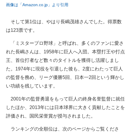
画像は「Amazon.co.jp」より引用
そして第1位は、やはり長嶋茂雄さんでした。得票数
は123票です。
「ミスタープロ野球」と呼ばれ、多くのファンに愛さ
れた長嶋さんは、1958年に巨人へ入団。本塁打王や打点
王、首位打者など数々のタイトルを獲得し活躍しまし
た。1974年に現役を引退した後も、2度にわたって巨人
の監督を務め、リーグ優勝5回、日本一2回という輝かし
い功績を残しています。
2001年の監督勇退をもって巨人の終身名誉監督に就任
したほか、2013年には日本球界に大きく貢献したことを
評価され、国民栄誉賞が授与されました。
ランキングの全順位は、次のページからご覧くださ