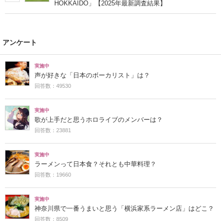
HOKKAIDO」【2025年最新調査結果】
アンケート
実施中
声が好きな「日本のボーカリスト」は？
回答数：49530
実施中
歌が上手だと思うホロライブのメンバーは？
回答数：23881
実施中
ラーメンって日本食？それとも中華料理？
回答数：19660
実施中
神奈川県で一番うまいと思う「横浜家系ラーメン店」はどこ？
回答数：8509