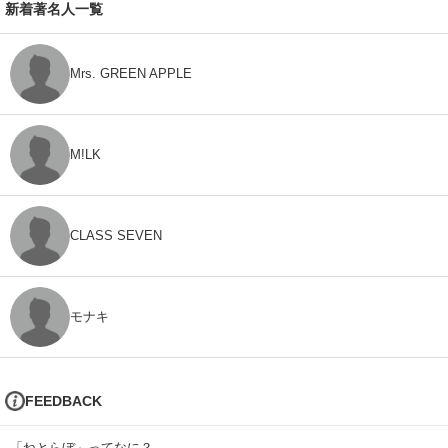
新着著名人一覧
Mrs. GREEN APPLE
M!LK
CLASS SEVEN
モナキ
FEEDBACK
「ねとらぼ」ってなに？