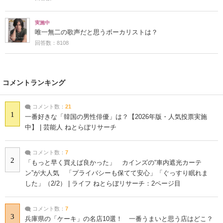
実施中
唯一無二の歌声だと思うボーカリストは？
回答数：8108
コメントランキング
コメント数：
21
1
一番好きな「韓国の男性俳優」は？【2026年版・人気投票実施
中】 | 芸能人 ねとらぼリサーチ
コメント数：
7
2
「もっと早く買えば良かった」 カインズの“車内遮光カーテ
ン”が大人気 「プライバシーも保てて安心」「ぐっすり眠れま
した」（2/2） | ライフ ねとらぼリサーチ：2ページ目
コメント数：
7
3
兵庫県の「ケーキ」の名店10選！ 一番うまいと思う店はどこ？