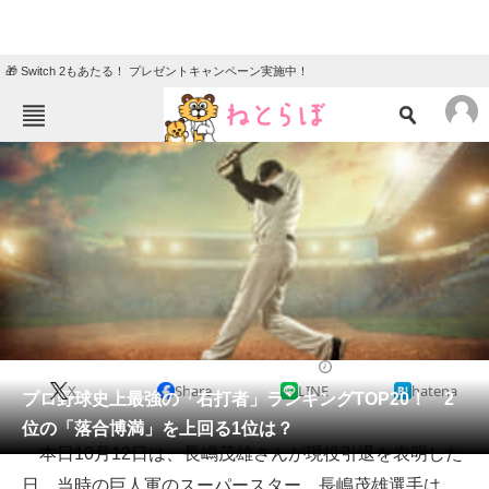
🎁 Switch 2もあたる！ プレゼントキャンペーン実施中！
ねとらぼメニュー
TOP
ニュース
エンタメ
クイズ
グルメ
地域
住まい
教育・育児
動物
リサーチ
スポーツ
2021/10/12 11:30（公開）
X
Share
LINE
hatena
会員記事
プロ野球史上最強の「右打者」ランキングTOP20！ 2
位の「落合博満」を上回る1位は？
メディア
本日10月12日は、長嶋茂雄さんが現役引退を表明した
日。当時の巨人軍のスーパースター、長嶋茂雄選手は
注目記事を集めた総合ページ