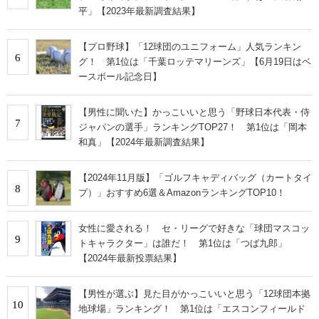
平」【2023年最新調査結果】
【プロ野球】「12球団のユニフォーム」人気ランキン
6
グ！ 第1位は「千葉ロッテマリーンズ」【6月19日はベ
ースボール記念日】
【男性に聞いた】かっこいいと思う「野球日本代表・侍
7
ジャパンの選手」ランキングTOP27！ 第1位は「岡本
和真」【2024年最新調査結果】
【2024年11月版】「ゴルフキャディバッグ（カートタイ
8
プ）」おすすめ6選＆AmazonランキングTOP10！
女性に愛される！ セ・リーグで好きな「球団マスコッ
9
トキャラクター」は誰だ！ 第1位は「つば九郎」
【2024年最新投票結果】
【男性が選ぶ】見た目がかっこいいと思う「12球団本拠
10
地球場」ランキング！ 第1位は「エスコンフィールド