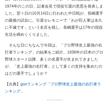
1974年のこの日、記者会見で現役引退の意思を発表しま
ITの今と未来を見通す
した。翌々日の10月14日に行われた中日戦が、長嶋選手
の最後の試合に。引退セレモニーで「わが巨人軍は永久
スマホと通信の最新トレンド
に不滅です」という名言を残し、長嶋選手は17年の現役
進化するPCとデバイスの未来
生活を締めくくりました。
好きが集まる 比べて選べる
そんな日にちなんで今回は、「プロ野球史上最強の右
打者ランキング」の結果をご紹介。1936年の日本のプロ
ビジネスと働き方のヒント
野球スタート以降、多くの名選手が生まれてきました
AI活用のいまが分かる
が、「史上最強の右打者」として多くの支持を集めたの
企業ITのトレンドを詳説
はどの選手でしょうか？
経営リーダーのコミュニティ
【出典】
gooランキング「プロ野球史上最強の右打者ラ
ンキング」
マーケ×ITの今がよく分かる
advertisement
ITエンジニア向け専門サイト