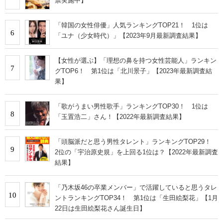
票実施中】
「韓国の女性俳優」人気ランキングTOP21！ 1位は
6
「ユナ（少女時代）」【2023年9月最新調査結果】
【女性が選ぶ】「理想の鼻を持つ女性芸能人」ランキン
7
グTOP6！ 第1位は「北川景子」【2023年最新調査結
果】
「歌がうまい男性歌手」ランキングTOP30！ 1位は
8
「玉置浩二」さん！【2022年最新調査結果】
「頭脳派だと思う男性タレント」ランキングTOP29！
9
2位の「宇治原史規」を上回る1位は？【2022年最新調査
結果】
「乃木坂46の卒業メンバー」で活躍していると思うタレ
10
ントランキングTOP34！ 第1位は「生田絵梨花」【1月
22日は生田絵梨花さん誕生日】