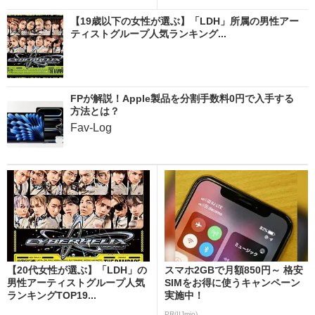
【19歳以下の女性が選ぶ】「LDH」所属の男性アー
ティストグループ人気ランキング...
FPが解説！Apple製品を分割手数料0円で入手する
方法とは？
Fav-Log
【20代女性が選ぶ】「LDH」の
スマホ2GBで月額850円～ 格安
男性アーティストグループ人気
SIMをお得に使うキャンペーン
ランキングTOP19...
実施中！
PR(IIJmio)