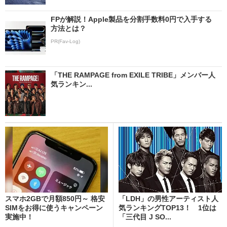
FPが解説！Apple製品を分割手数料0円で入手する
方法とは？
PR(Fav-Log)
「THE RAMPAGE from EXILE TRIBE」メンバー人
気ランキン...
スマホ2GBで月額850円～ 格安
「LDH」の男性アーティスト人
SIMをお得に使うキャンペーン
気ランキングTOP13！ 1位は
実施中！
「三代目 J SO...