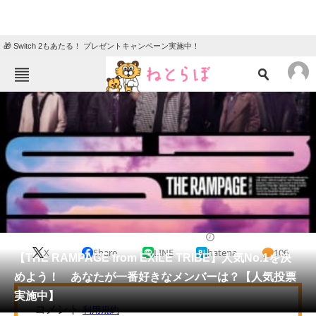
🎁 Switch 2もあたる！ プレゼントキャンペーン実施中！
ねとらぼメニュー
TOP
ニュース
エンタメ
クイズ
グルメ
地域
住まい
教育・育児
動物
リサーチ
芸能人
2021/03/04 18:15（公開）
X
Share
LINE
hatena
106
会員記事
【THE RAMPAGE from EXILE TRIBE】人気No.1を決
めよう！ あなたが一番好きなメンバーは？【人気投票
メディア
実施中】
注目記事を集めた総合ページ