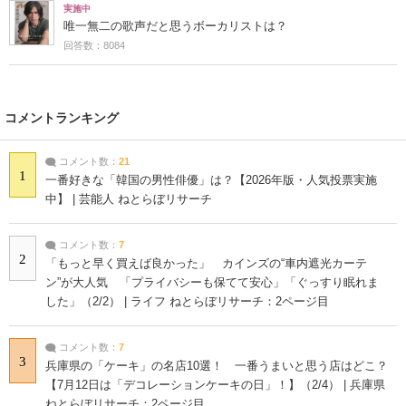
実施中
唯一無二の歌声だと思うボーカリストは？
回答数：8084
コメントランキング
コメント数：
21
1
一番好きな「韓国の男性俳優」は？【2026年版・人気投票実施
中】 | 芸能人 ねとらぼリサーチ
コメント数：
7
2
「もっと早く買えば良かった」 カインズの“車内遮光カーテ
ン”が大人気 「プライバシーも保てて安心」「ぐっすり眠れま
した」（2/2） | ライフ ねとらぼリサーチ：2ページ目
コメント数：
7
3
兵庫県の「ケーキ」の名店10選！ 一番うまいと思う店はどこ？
【7月12日は「デコレーションケーキの日」！】（2/4） | 兵庫県
ねとらぼリサーチ：2ページ目