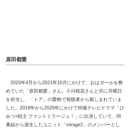
企業向けIT製品の総合サイト
IT製品の技術・比較・事例
製造業のIT導入・活用を支援
モノづくり技術者専門サイト
エレクトロニクス専門サイト
原田都愛
電子設計の基本と応用
エネルギーの専門メディア
2020年4月から2021年10月にかけて、おはガールを務
めていた「原田都愛」さん。小川桜花さんと共に月曜日
建設×テクノロジーの最前線
を担当し、「トア」の愛称で視聴者から親しまれていま
ちょっと気になるネットの話題
した。2019年から2020年にかけて特撮テレビドラマ「ひ
みつ×戦士 ファントミラージュ！」に出演していて、同
番組から派生したユニット「mirage2」のメンバーとし