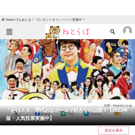
🎁 Switch 2もあたる！ プレゼントキャンペーン実施中！
ねとらぼメニュー
TOP
ニュース
エンタメ
クイズ
グルメ
地域
住まい
教育・育児
動物
リサーチ
芸能人
2023/04/29 20:30（公開）
出典：Amazon.co.jp
会員記事
「おはスタ」歴代おはガールで好きなのは誰？【2023年
X
Share
LINE
hatena
8
版・人気投票実施中】
メディア
目次を表示
注目記事を集めた総合ページ