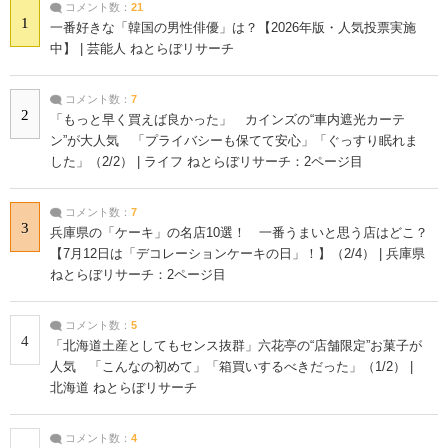
コメント数：
21
1
一番好きな「韓国の男性俳優」は？【2026年版・人気投票実施
中】 | 芸能人 ねとらぼリサーチ
コメント数：
7
2
「もっと早く買えば良かった」 カインズの“車内遮光カーテ
ン”が大人気 「プライバシーも保てて安心」「ぐっすり眠れま
した」（2/2） | ライフ ねとらぼリサーチ：2ページ目
コメント数：
7
3
兵庫県の「ケーキ」の名店10選！ 一番うまいと思う店はどこ？
【7月12日は「デコレーションケーキの日」！】（2/4） | 兵庫県
ねとらぼリサーチ：2ページ目
コメント数：
5
4
「北海道土産としてもセンス抜群」六花亭の“店舗限定”お菓子が
人気 「こんなの初めて」「箱買いするべきだった」（1/2） |
北海道 ねとらぼリサーチ
コメント数：
4