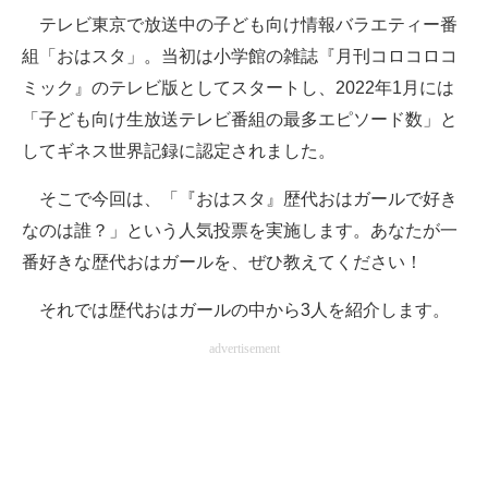
テレビ東京で放送中の子ども向け情報バラエティー番
ITの今と未来を見通す
組「おはスタ」。当初は小学館の雑誌『月刊コロコロコ
ミック』のテレビ版としてスタートし、2022年1月には
スマホと通信の最新トレンド
「子ども向け生放送テレビ番組の最多エピソード数」と
進化するPCとデバイスの未来
してギネス世界記録に認定されました。
好きが集まる 比べて選べる
そこで今回は、「『おはスタ』歴代おはガールで好き
なのは誰？」という人気投票を実施します。あなたが一
ビジネスと働き方のヒント
番好きな歴代おはガールを、ぜひ教えてください！
AI活用のいまが分かる
それでは歴代おはガールの中から3人を紹介します。
企業ITのトレンドを詳説
advertisement
経営リーダーのコミュニティ
マーケ×ITの今がよく分かる
ITエンジニア向け専門サイト