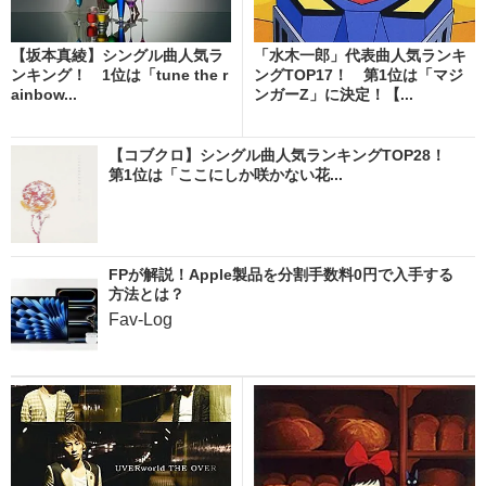
【坂本真綾】シングル曲人気ラ
「水木一郎」代表曲人気ランキ
ンキング！ 1位は「tune the r
ングTOP17！ 第1位は「マジ
ainbow...
ンガーZ」に決定！【...
【コブクロ】シングル曲人気ランキングTOP28！
第1位は「ここにしか咲かない花...
FPが解説！Apple製品を分割手数料0円で入手する
方法とは？
Fav-Log