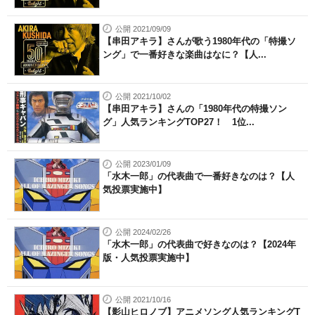
公開 2021/09/09
【串田アキラ】さんが歌う1980年代の「特撮ソ
ング」で一番好きな楽曲はなに？【人...
公開 2021/10/02
【串田アキラ】さんの「1980年代の特撮ソン
グ」人気ランキングTOP27！ 1位...
公開 2023/01/09
「水木一郎」の代表曲で一番好きなのは？【人
気投票実施中】
公開 2024/02/26
「水木一郎」の代表曲で好きなのは？【2024年
版・人気投票実施中】
公開 2021/10/16
【影山ヒロノブ】アニメソング人気ランキングT