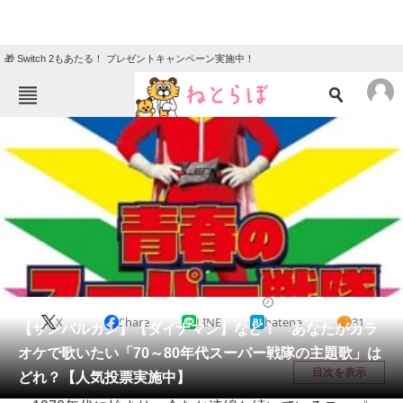
🎁 Switch 2もあたる！ プレゼントキャンペーン実施中！
ねとらぼメニュー
TOP
ニュース
エンタメ
クイズ
グルメ
地域
住まい
教育・育児
動物
リサーチ
音楽
2021/03/27 18:15（公開）
X
Share
LINE
hatena
31
会員記事
【サンバルカン】【ダイナマン】など！ あなたがカラ
オケで歌いたい「70～80年代スーパー戦隊の主題歌」は
メディア
目次を表示
どれ？【人気投票実施中】
注目記事を集めた総合ページ