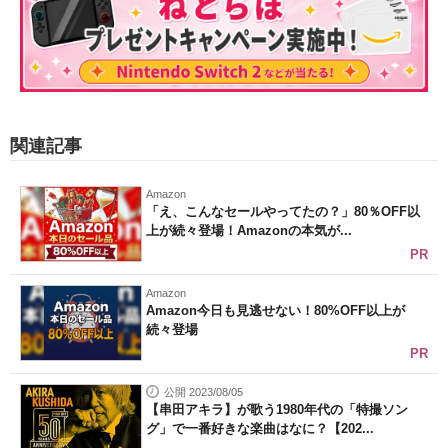
関連記事
Amazon
「え、こんなセールやってたの？」80％OFF以
上が続々登場！Amazonの本気が...
PR
Amazon
Amazon今日も見逃せない！80%OFF以上が
続々登場
PR
公開 2023/08/05
【串田アキラ】が歌う1980年代の「特撮ソン
グ」で一番好きな楽曲はなに？【202...