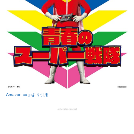
企業向けIT製品の総合サイト
IT製品の技術・比較・事例
製造業のIT導入・活用を支援
モノづくり技術者専門サイト
エレクトロニクス専門サイト
電子設計の基本と応用
エネルギーの専門メディア
Amazon.co.jpより引用
建設×テクノロジーの最前線
advertisement
ちょっと気になるネットの話題