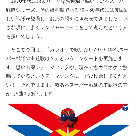
1970年代に始まり、今なお連綿と続いているスーパー
戦隊シリーズ。その黎明期である70～80年代には毎回新
ITの今と未来を見通す
しい戦隊が登場し、お茶の間をにぎわせてきました。小
スマホと通信の最新トレンド
さな頃に、よくレンジャーごっこをして遊んだという人
も多いでしょう。
進化するPCとデバイスの未来
そこで今回は、「カラオケで歌いたい70～80年代スー
好きが集まる 比べて選べる
パー戦隊の主題歌は？」というアンケートを実施しま
ビジネスと働き方のヒント
す。思い出深いテーマソングや、現在でもカラオケで熱
唱しているというテーマソングに、ぜひ投票してくださ
AI活用のいまが分かる
い！ それではまず、数あるスーパー戦隊の主題歌の中
企業ITのトレンドを詳説
から5曲を紹介します。
経営リーダーのコミュニティ
マーケ×ITの今がよく分かる
ITエンジニア向け専門サイト