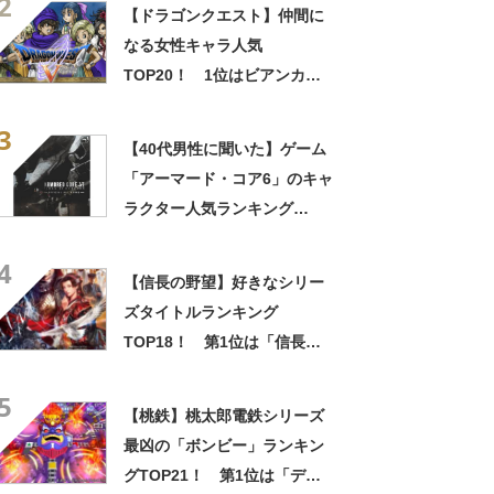
2
【2024年最新投票結果】
【ドラゴンクエスト】仲間に
なる女性キャラ人気
TOP20！ 1位はビアンカに
決定！【2021年最新調査結
3
果】
【40代男性に聞いた】ゲーム
「アーマード・コア6」のキャ
ラクター人気ランキング
TOP22！ 第1位は「ハンド
4
ラー・ウォルター 」と「G1
【信長の野望】好きなシリー
ミシガン」【2024年最新投票
ズタイトルランキング
結果】
TOP18！ 第1位は「信長の
野望･創造」に決定！
5
【2021年最新投票結果】
【桃鉄】桃太郎電鉄シリーズ
最凶の「ボンビー」ランキン
グTOP21！ 第1位は「デス