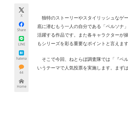
モノづくり技術者専門サイト
エレクトロ
X
独特のストーリーやスタイリッシュなゲー
底に潜むもう一人の自分である「ペルソナ
Share
ちょっと気になるネットの話題
活躍する作品です。また各キャラクターが
もシリーズを彩る重要なポイントと言えま
LINE
hatena
そこで今回、ねとらぼ調査隊では「『ペル
いうテーマで人気投票を実施します。まず
44
Home