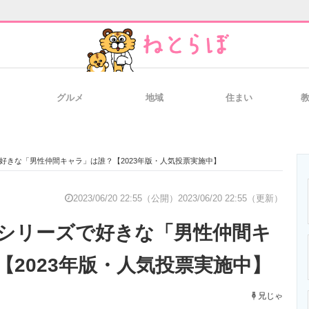
グルメ
地域
住まい
と未来を見通す
スマホと通信の最新トレンド
進化するPCとデ
好きな「男性仲間キャラ」は誰？【2023年版・人気投票実施中】
のいまが分かる
企業ITのトレンドを詳説
経営リーダーの
2023/06/20 22:55（公開）
2023/06/20 22:55（更新）
シリーズで好きな「男性仲間キ
T製品の総合サイト
IT製品の技術・比較・事例
製造業のIT導入
【2023年版・人気投票実施中】
兄じゃ