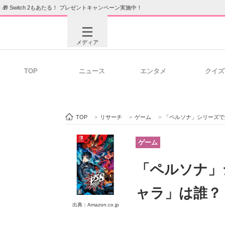
🎁 Switch 2もあたる！ プレゼントキャンペーン実施中！
メディア
TOP
ニュース
エンタメ
クイズ
注目記事を集めた総合ページ
ITの今
TOP
>
リサーチ
>
ゲーム
>
「ペルソナ」シリーズで
ビジネスと働き方のヒント
AI活用
ゲーム
「ペルソナ」
ITエンジニア向け専門サイト
企業向けI
ャラ」は誰？
出典：Amazon.co.jp