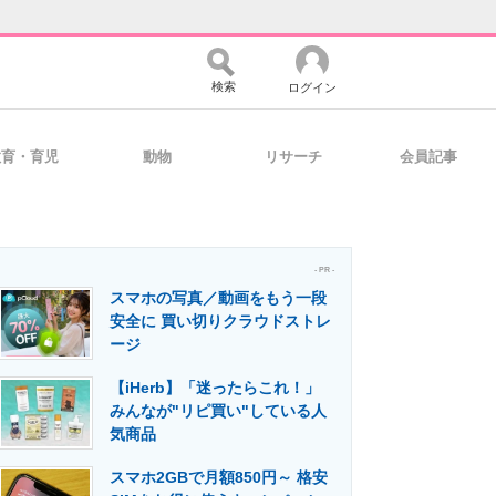
検索
ログイン
教育・育児
動物
リサーチ
会員記事
バイスの未来
好きが集まる 比べて選べる
- PR -
スマホの写真／動画をもう一段
コミュニティ
マーケ×ITの今がよく分かる
安全に 買い切りクラウドストレ
ージ
【iHerb】「迷ったらこれ！」
・活用を支援
みんなが"リピ買い"している人
気商品
スマホ2GBで月額850円～ 格安