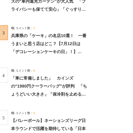
ズの“車内遮光カーテン”が大人気 「プ
ライバシーも保てて安心」「ぐっすり眠
れました」（2/2） | ライフ ねとらぼリ
サーチ：2ページ目
コメント数：
7
3
兵庫県の「ケーキ」の名店10選！ 一番
うまいと思う店はどこ？【7月12日は
「デコレーションケーキの日」！】
（2/4） | 兵庫県 ねとらぼリサーチ：2ペ
ージ目
コメント数：
4
4
「車に常備しました」 カインズ
の“1980円クーラーバッグ”が評判 「ち
ょうどいい大きさ」「保冷剤を止めるベ
ルトが良い」（1/5） | ライフ ねとらぼ
リサーチ
コメント数：
3
5
【バレーボール】ネーションズリーグ日
本ラウンドで活躍を期待している「日本