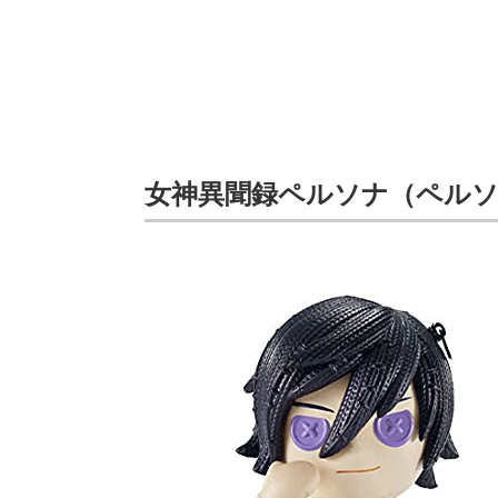
女神異聞録ペルソナ（ペルソ