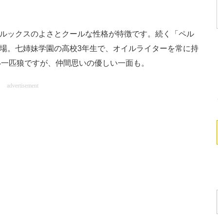
、ルックスのよさとクールな性格が特徴です。続く「ペル
登場。七姉妹学園の高校3年生で、オイルライターを常に持
い一匹狼ですが、仲間思いの優しい一面も。
advertisement