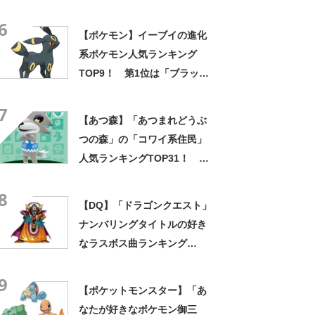
トロイ号」【2021年最新投票
6
結果】
【ポケモン】イーブイの進化
系ポケモン人気ランキング
TOP9！ 第1位は「ブラッキ
ー」に決定！【2021年最新投
7
票結果】
【あつ森】「あつまれどうぶ
つの森」の「コワイ系住民」
人気ランキングTOP31！ 1
位は「シベリア」に決定！
8
【2022年最新投票結果】
【DQ】「ドラゴンクエスト」
ナンバリングタイトルの好き
なラスボス曲ランキング
TOP12！ 第1位は「勇者の
9
挑戦（DQ3）」【2022年最新
【ポケットモンスター】「あ
投票結果】
なたが好きなポケモン御三