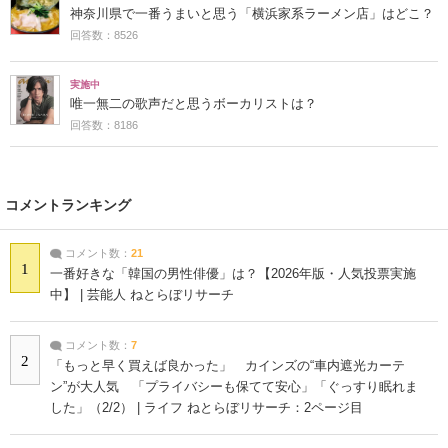
神奈川県で一番うまいと思う「横浜家系ラーメン店」はどこ？
回答数：8526
実施中
唯一無二の歌声だと思うボーカリストは？
回答数：8186
コメントランキング
コメント数：
21
1
一番好きな「韓国の男性俳優」は？【2026年版・人気投票実施
中】 | 芸能人 ねとらぼリサーチ
コメント数：
7
2
「もっと早く買えば良かった」 カインズの“車内遮光カーテ
ン”が大人気 「プライバシーも保てて安心」「ぐっすり眠れま
した」（2/2） | ライフ ねとらぼリサーチ：2ページ目