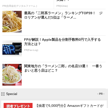
PR(合同会社デジタルファーム )
PR(IIJmio)
最高の「二郎系ラーメン」ランキングTOP39！ ジ
ロリアンが選んだ1位は「ラーメ...
FPが解説！Apple製品を分割手数料0円で入手する
方法とは？
PR(Fav-Log)
関東地方の「ラーメン二郎」の名店13選！ 一番う
まいと思う店はどこ？
Special
- PR -
【抽選で5,000円分】Amazonギフトカードが