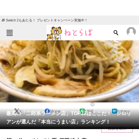
🎁 Switch 2もあたる！ プレゼントキャンペーン実施中！
ねとらぼメニュー
TOP
ニュース
エンタメ
クイズ
グルメ
地域
住まい
教育・育児
動物
リサーチ
ラーメン
2021/04/09 20:00（公開）
X
Share
LINE
hatena
会員記事
最高の「二郎系ラーメン店」TOP22はここだ！ ジロリ
アンが選んだ「本当にうまい店」ランキング！
メディア
目次を表示
注目記事を集めた総合ページ