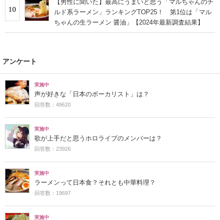
【男性に聞いた】最高にうまいと思う「マルちゃんのチ
10
ルド系ラーメン」ランキングTOP25！ 第1位は「マル
ちゃんの生ラーメン 醤油」【2024年最新調査結果】
アンケート
実施中
声が好きな「日本のボーカリスト」は？
回答数：49620
実施中
歌が上手だと思うホロライブのメンバーは？
回答数：23926
実施中
ラーメンって日本食？それとも中華料理？
回答数：19697
実施中