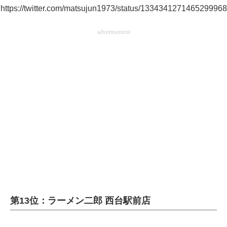
https://twitter.com/matsujun1973/status/1334341271465299968
企業向けIT製品の総合サイト
advertisement
IT製品の技術・比較・事例
製造業のIT導入・活用を支援
モノづくり技術者専門サイト
エレクトロニクス専門サイト
電子設計の基本と応用
エネルギーの専門メディア
建設×テクノロジーの最前線
ちょっと気になるネットの話題
第13位：ラーメン二郎 西台駅前店