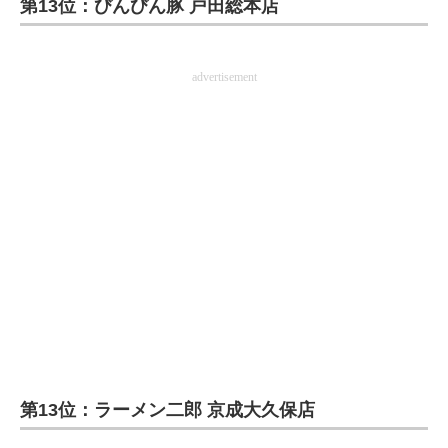
第13位：びんびん豚 戸田総本店
ITの今と未来を見通す
advertisement
スマホと通信の最新トレンド
進化するPCとデバイスの未来
好きが集まる 比べて選べる
ビジネスと働き方のヒント
AI活用のいまが分かる
企業ITのトレンドを詳説
経営リーダーのコミュニティ
マーケ×ITの今がよく分かる
第13位：ラーメン二郎 京成大久保店
ITエンジニア向け専門サイト