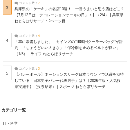
コメント数：
7
3
兵庫県の「ケーキ」の名店10選！ 一番うまいと思う店はどこ？
【7月12日は「デコレーションケーキの日」！】（2/4） | 兵庫県
ねとらぼリサーチ：2ページ目
コメント数：
4
4
「車に常備しました」 カインズの“1980円クーラーバッグ”が評
判 「ちょうどいい大きさ」「保冷剤を止めるベルトが良い」
（1/5） | ライフ ねとらぼリサーチ
コメント数：
3
5
【バレーボール】ネーションズリーグ日本ラウンドで活躍を期待
している「日本男子バレー代表選手」は？【2026年版・人気投
票実施中】（投票結果） | スポーツ ねとらぼリサーチ
カテゴリ一覧
IT・科学