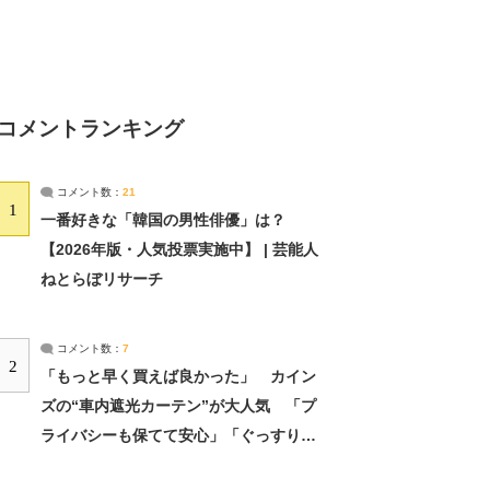
コメントランキング
コメント数：
21
1
一番好きな「韓国の男性俳優」は？
【2026年版・人気投票実施中】 | 芸能人
ねとらぼリサーチ
コメント数：
7
2
「もっと早く買えば良かった」 カイン
ズの“車内遮光カーテン”が大人気 「プ
ライバシーも保てて安心」「ぐっすり眠
れました」（2/2） | ライフ ねとらぼリ