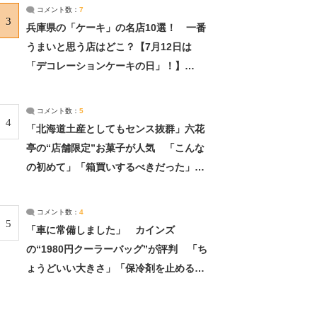
サーチ：2ページ目
コメント数：
7
3
兵庫県の「ケーキ」の名店10選！ 一番
うまいと思う店はどこ？【7月12日は
「デコレーションケーキの日」！】
（2/4） | 兵庫県 ねとらぼリサーチ：2ペ
ージ目
コメント数：
5
4
「北海道土産としてもセンス抜群」六花
亭の“店舗限定”お菓子が人気 「こんな
の初めて」「箱買いするべきだった」
（1/2） | 北海道 ねとらぼリサーチ
コメント数：
4
5
「車に常備しました」 カインズ
の“1980円クーラーバッグ”が評判 「ち
ょうどいい大きさ」「保冷剤を止めるベ
ルトが良い」（1/5） | ライフ ねとらぼ
リサーチ