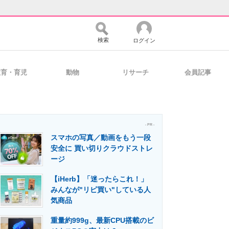
検索
ログイン
教育・育児
動物
リサーチ
会員記事
バイスの未来
好きが集まる 比べて選べる
- PR -
スマホの写真／動画をもう一段
コミュニティ
マーケ×ITの今がよく分かる
安全に 買い切りクラウドストレ
ージ
【iHerb】「迷ったらこれ！」
・活用を支援
みんなが"リピ買い"している人
気商品
重量約999g、最新CPU搭載のビ