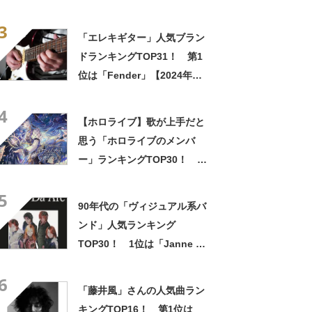
泰」さん！【2022年最新調査
3
結果】
「エレキギター」人気ブラン
ドランキングTOP31！ 第1
位は「Fender」【2024年最
新投票結果】
4
【ホロライブ】歌が上手だと
思う「ホロライブのメンバ
ー」ランキングTOP30！ 第
1位は「星街すいせい」
5
【2024年12月17日時点】
90年代の「ヴィジュアル系バ
ンド」人気ランキング
TOP30！ 1位は「Janne Da
Arc」に決定！【2021年最新
6
投票結果】
「藤井風」さんの人気曲ラン
キングTOP16！ 第1位は