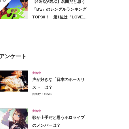
【40代が選ぶ】名曲だと思う
「B'z」のシングルランキング
TOP30！ 第1位は「LOVE
PHANTOM 」【2024年最新投
票結果】
アンケート
実施中
声が好きな「日本のボーカリ
スト」は？
回答数：49509
実施中
歌が上手だと思うホロライブ
のメンバーは？