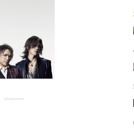
advertisement