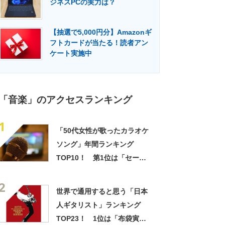
ジネスPCの実力は？
門メディア
建設×テクノロジーの最前線
【抽選で5,000円分】Amazonギ
フトカードが当たる！読者アン
ケート実施中
「音楽」のアクセスランキング
1
「50代女性が歌ったカラオケ
ソング」年間ランキング
TOP10！ 第1位は「セーラ
ー服と機関銃“夢の途中”」
2
【2023年最新調査結果】
世界で通用すると思う「日本
人ギタリスト」ランキング
TOP23！ 1位は「布袋寅