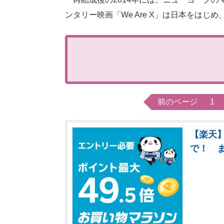
ンタリー映画「We Are X」は日本をは
前のページ
1
【楽天】
で！ 