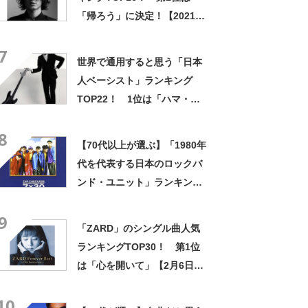
「帰ろう」に決定！【2021年
最新調査】
7
世界で通用すると思う「日本
人ベーシスト」ランキング
TOP22！ 1位は「ハマ・オ
カモト」！【2022年最新調査
8
結果】
【70代以上が選ぶ】「1980年
代を代表する日本のロックバ
ンド・ユニット」ランキング
TOP21！ 第1位は「チェッ
9
カーズ」【2023年最新調査結
「ZARD」のシングル曲人気
果】
ランキングTOP30！ 第1位
は「心を開いて」【2月6日は
坂井泉水さん誕生日】
10