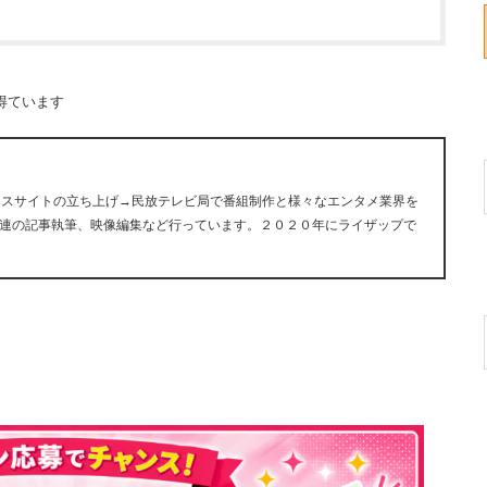
得ています
ュースサイトの立ち上げ→民放テレビ局で番組制作と様々なエンタメ業界を
連の記事執筆、映像編集など行っています。２０２０年にライザップで