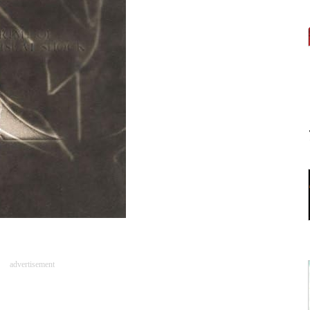
advertisement