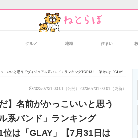
グルメ
地域
住まい
と未来を見通す
スマホと通信の最新トレンド
進化するPCとデ
と思う「ヴィジュアル系バンド」ランキングTOP13！ 第1位は「GLAY」【7月31日はGLAYの日】
のいまが分かる
企業ITのトレンドを詳説
経営リーダーの
2023/07/31 00:01（公開）
2023/07/31 00:01（更新）
んだ】名前がかっこいいと思う
T製品の総合サイト
IT製品の技術・比較・事例
製造業のIT導入
ル系バンド」ランキング
第1位は「GLAY」【7月31日は