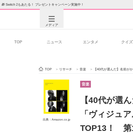
🎁 Switch 2もあたる！ プレゼントキャンペーン実施中！
メディア
TOP
ニュース
エンタメ
クイズ
注目記事を集めた総合ページ
ITの今
TOP
>
リサーチ
>
音楽
>
【40代が選んだ】名前がかっこいい
ビジネスと働き方のヒント
AI活用
音楽
【40代が選
ITエンジニア向け専門サイト
企業向けI
「ヴィジュア
出典：Amazon.co.jp
TOP13！ 