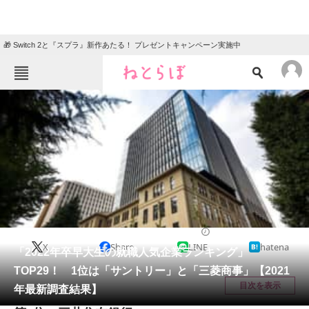
🎁 Switch 2と『スプラ』新作あたる！ プレゼントキャンペーン実施中
ねとらぼメニュー
TOP
ニュース
エンタメ
クイズ
グルメ
地域
住まい
教育・育児
動物
リサーチ
国内
2021/05/08 12:05（公開）
X
Share
LINE
hatena
会員記事
「2022年卒早大生の就職人気企業ランキング」
TOP29！ 1位は「サントリー」と「三菱商事」【2021
メディア
目次を表示
年最新調査結果】
注目記事を集めた総合ページ