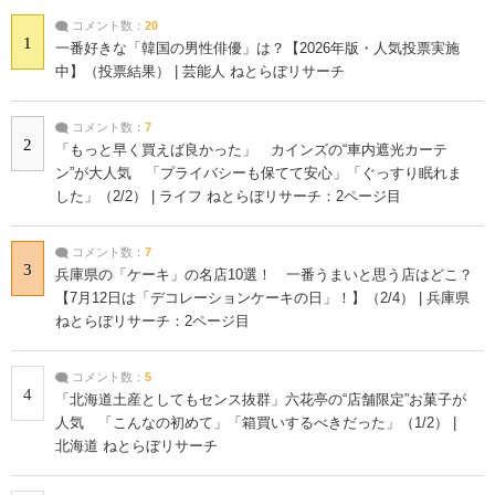
コメント数：
20
1
一番好きな「韓国の男性俳優」は？【2026年版・人気投票実施
中】（投票結果） | 芸能人 ねとらぼリサーチ
コメント数：
7
2
「もっと早く買えば良かった」 カインズの“車内遮光カーテ
ン”が大人気 「プライバシーも保てて安心」「ぐっすり眠れま
した」（2/2） | ライフ ねとらぼリサーチ：2ページ目
コメント数：
7
3
兵庫県の「ケーキ」の名店10選！ 一番うまいと思う店はどこ？
【7月12日は「デコレーションケーキの日」！】（2/4） | 兵庫県
ねとらぼリサーチ：2ページ目
コメント数：
5
4
「北海道土産としてもセンス抜群」六花亭の“店舗限定”お菓子が
人気 「こんなの初めて」「箱買いするべきだった」（1/2） |
北海道 ねとらぼリサーチ