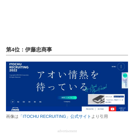
企業向けIT製品の総合サイト
IT製品の技術・比較・事例
製造業のIT導入・活用を支援
モノづくり技術者専門サイト
第4位：伊藤忠商事
エレクトロニクス専門サイト
電子設計の基本と応用
エネルギーの専門メディア
建設×テクノロジーの最前線
ちょっと気になるネットの話題
画像は
「ITOCHU RECRUITING」公式サイト
より引用
advertisement