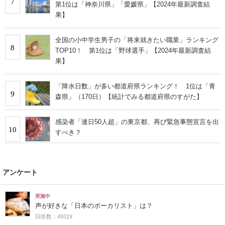
7
第1位は「神奈川県」「愛媛県」【2024年最新調査結
果】
全国の小中学生男子の「将来就きたい職業」ランキング
8
TOP10！ 第1位は「野球選手」【2024年最新調査結
果】
「降水日数」が多い都道府県ランキング！ 1位は「青
9
森県」（170日）【統計でみる都道府県のすがた】
感染者「連日50人超」の東京都、再び緊急事態宣言を出
10
すべき？
アンケート
実施中
声が好きな「日本のボーカリスト」は？
回答数：49319