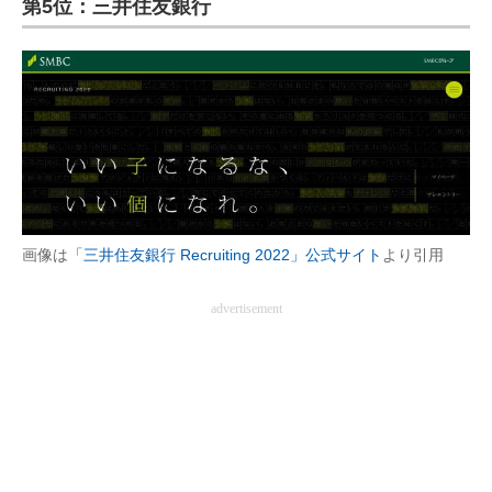
第5位：三井住友銀行
ITの今と未来を見通す
スマホと通信の最新トレンド
進化するPCとデバイスの未来
好きが集まる 比べて選べる
ビジネスと働き方のヒント
画像は
「三井住友銀行 Recruiting 2022」公式サイト
より引用
AI活用のいまが分かる
advertisement
企業ITのトレンドを詳説
経営リーダーのコミュニティ
マーケ×ITの今がよく分かる
ITエンジニア向け専門サイト