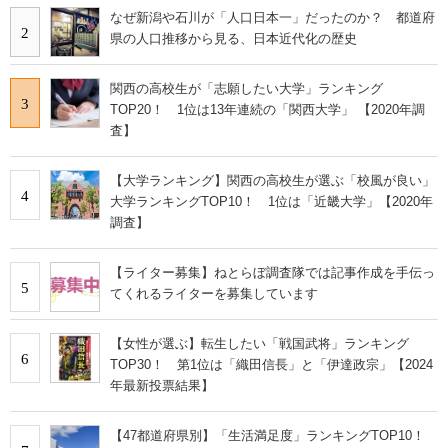
なぜ新潟や石川が「人口日本一」だったのか？ 都道府
2
県の人口推移から見る、日本近代化の歴史
関西の高校生が「志願したい大学」ランキング
3
TOP20！ 1位は13年連続の「関西大学」 【2020年調
査】
【大学ランキング】関西の高校生が選ぶ「校風が良い」
4
大学ランキングTOP10！ 1位は「近畿大学」【2020年
調査】
【ライター募集】ねとらぼ調査隊では記事作成を手伝っ
5
てくれるライターを募集しています
【女性が選ぶ】転生したい「戦国武将」ランキング
6
TOP30！ 第1位は「織田信長」と「伊達政宗」【2024
年最新投票結果】
【47都道府県別】「生活満足度」ランキングTOP10！