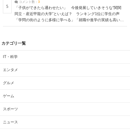
コメント数：
3
5
「子供ができたら通わせたい」 今後発展していきそうな“関関
同立・産近甲龍の大学”といえば？ ランキング1位に学生の声
「学問の街のように多様に学べる」「就職や進学の実績も高い」
| 大学 ねとらぼリサーチ
カテゴリ一覧
IT・科学
エンタメ
グルメ
ゲーム
スポーツ
ニュース