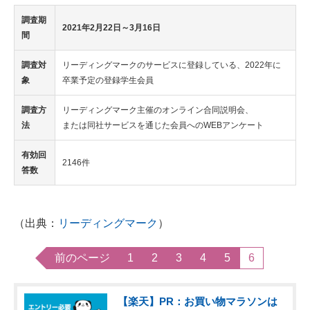
調査期
2021年2月22日～3月16日
間
調査対
リーディングマークのサービスに登録している、2022年に
象
卒業予定の登録学生会員
調査方
リーディングマーク主催のオンライン合同説明会、
法
または同社サービスを通じた会員へのWEBアンケート
有効回
2146件
答数
（出典：
リーディングマーク
）
前のページ
1
2
3
4
5
6
【楽天】PR：お買い物マラソンは