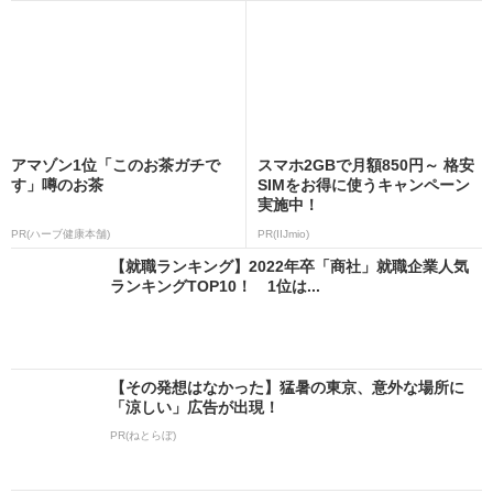
アマゾン1位「このお茶ガチで
スマホ2GBで月額850円～ 格安
す」噂のお茶
SIMをお得に使うキャンペーン
実施中！
PR(ハーブ健康本舗)
PR(IIJmio)
【就職ランキング】2022年卒「商社」就職企業人気
ランキングTOP10！ 1位は...
【その発想はなかった】猛暑の東京、意外な場所に
「涼しい」広告が出現！
PR(ねとらぼ)